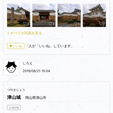
https://minkara.carview.co.jp/userid/1532104/blog/42795641/
3
1
1
1
+ すべての写真を見る
7
人が「いいね」しています。
♥ いいね
しろえ
2019/06/21 15:04
つやまじょう
津山城
岡山県津山市
お城全般