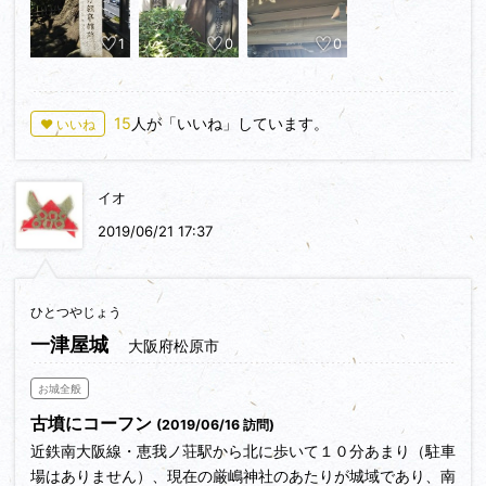
の戦いがありました。
1
0
0
この時「青木城」も何らかの形で参加していると思うのです
が、「青木城」の名前が出てきません。
「青木城」と「権現山城」は一つのお城だった説もありますの
で、名前にこだわるのは諦めます。
15
人が「いいね」しています。
♥ いいね
それに「青木城」、「アメリカ領事館跡」押しですしっ。
高い場所にある本覚寺がお城跡のようです。
「権現山城」のある公園も見えます。
イオ
この２城は国道１号と東海道本線、京浜急行電鉄の線路で分断
2019/06/21 17:37
されてます。
お城とお城、車や電車で移動した方が早いのですが、「青木
城」と「権現山城」は歩いて行くのが最短です。
ひとつやじょう
一津屋城
大阪府松原市
お城全般
古墳にコーフン
(2019/06/16 訪問)
近鉄南大阪線・恵我ノ荘駅から北に歩いて１０分あまり（駐車
場はありません）、現在の厳嶋神社のあたりが城域であり、南