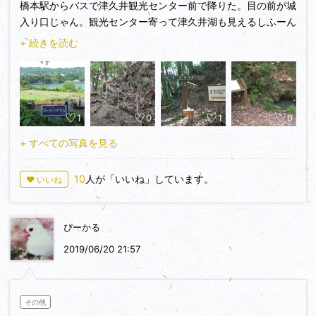
橋本駅からバスで津久井観光センター前で降りた。目の前が城
入り口じゃん。観光センター寄って津久井湖も見えるしふーん
てな感じで頂上へＧＯ。ほんとに登山でした。30分くらい山
+ 続きを読む
道登る。登り口でマップゲット。マップないとどこにいるかわ
からないです。宝ヶ池見て飯縄神社。ここが頂上か。なんかぱ
っとしないね。帰ろとしたがマップ見直してみるとあらまぁそ
の先が城跡じゃん。帰らなくてよかった。太鼓曲輪とか堀切と
1
0
1
0
かあった。本丸は何段にもなっててちゃんと残ってる。続々
100名城ができたら入るんじゃないでしょうかくらい久々に楽
+ すべての写真を見る
しめました。帰りは女坂から北根小屋バス停に出て橋本駅に戻
りました。バスは頻繁にきますから安心です。
10
人が「いいね」しています。
♥ いいね
ぴーかる
2019/06/20 21:57
その他