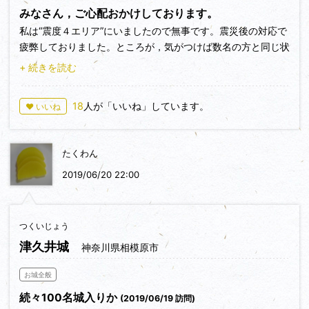
みなさん，ご心配おかけしております。
私は“震度４エリア”にいましたので無事です。震災後の対応で
疲弊しておりました。ところが，気がつけば数名の方と同じ状
態になっていました。“続きを読む”がＮＧなので，２行しか読
+ 続きを読む
めず…。ただ，タイトルで私の名前があり，驚くと同時に「コ
メントしなければ…」という思いでアップさせていただきま
18
人が「いいね」しています。
♥ いいね
す。
新潟県では，今シーズンの「クマ目撃情報」が尋常ではありま
せんでした。上越市や糸魚川市などで今も続いております。思
たくわん
えば，これは地震の前兆を察知した，クマを含む動物の予知行
動なのかも…。
2019/06/20 22:00
また，今回の地震の被害状況で登城を控えたほうがいいのは，
村上市の大川城になります。登城口付近の住宅に甚大な被害が
出ております。山形県状況は入手しておりませんが，鶴岡市の
つくいじょう
小国城もしかりだと思います。
津久井城
神奈川県相模原市
いずれ，福祉関連で近くまで行くことがあると思います。合わ
せて登城し，現況を伝えられればと思います。
お城全般
あらためて，ご心配いただき大変にありがとうございました。
続々100名城入りか
(2019/06/19 訪問)