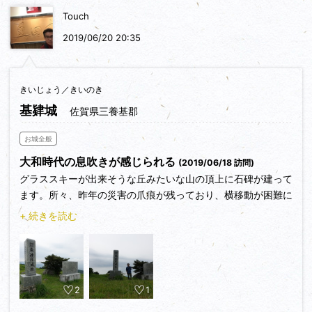
Touch
2019/06/20 20:35
きいじょう／きいのき
基肄城
佐賀県三養基郡
お城全般
大和時代の息吹きが感じられる
(2019/06/18 訪問)
グラススキーが出来そうな丘みたいな山の頂上に石碑が建って
ます。所々、昨年の災害の爪痕が残っており、横移動が困難に
なってました。
+ 続きを読む
2
1