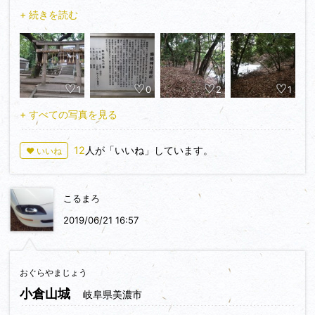
北朝期には和田氏が、戦国期には三好氏がこの地にあった古墳
+ 続きを読む
（一津屋古墳）を城として活用したと伝わりますが、織田信長
が三好氏を破って河内を平定したことに伴い、廃城となったも
のと思われます。
1
0
2
1
厳嶋神社の縁起によれば、社殿があるのは古墳の後円部とのこ
とで、参拝した後、社殿の裏手に回ってみると、社殿を円く取
+ すべての写真を見る
り囲む水堀が！ 登城時には「神社が城跡」くらいの予備知識
しかなく、あまり期待していなかっただけに、思い掛けず水堀
12
人が「いいね」しています。
♥ いいね
を発見してテンション大幅ＵＰ！ 古墳を城、周濠を水堀、東
側を流れる東除川を天然の要害とした往時の様子を想像しなが
ら、楽しく散策することができました。
こるまろ
…と言っても、帰ってから見てみると、城びとの城郭情報の遺
2019/06/21 16:57
構欄にもちゃんと「堀（周濠）」と書かれていますし、古墳の
周囲に周濠がめぐらされているのはごく普通にあることなの
で、思い掛けずも何も、単なる下調べ不足なんですけどね。
おぐらやまじょう
小倉山城
岐阜県美濃市