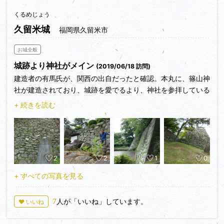
くるめじょう
久留米城
福岡県久留米市
お城全般
城跡より神社がメイン
(2019/06/18 訪問)
建造者の有馬氏が、関西の出自だったと確認。本丸に、篠山神
社が建造されており、城跡を愛でるより、神社を参拝している
人がチラホラ。
+ 続きを読む
2
2
1
0
+ すべての写真を見る
7
人が「いいね」しています。
♥ いいね