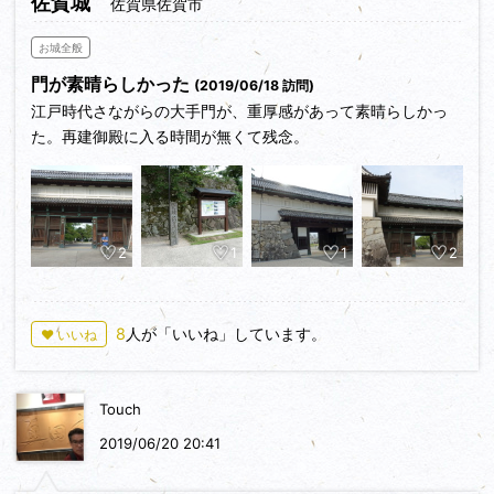
佐賀城
佐賀県佐賀市
と巨石の間にチョコットある切込接布積石垣が超可愛い。現存
のものかな？三の丸大矢倉台も見応えある。満足度は洲本城を
お城全般
抜いて続百名城中で断トツ１位(*^^)vとなった。走行距離514
門が素晴らしかった
(2019/06/18 訪問)
㎞
江戸時代さながらの大手門が、重厚感があって素晴らしかっ
た。再建御殿に入る時間が無くて残念。
<満足度>★★★
2
1
1
2
8
人が「いいね」しています。
♥ いいね
Touch
2019/06/20 20:41