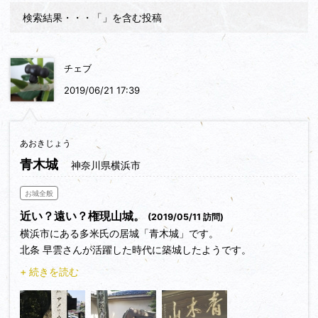
検索結果・・・「
」を含む投稿
チェブ
2019/06/21 17:39
あおきじょう
青木城
神奈川県横浜市
お城全般
近い？遠い？権現山城。
(2019/05/11 訪問)
横浜市にある多米氏の居城「青木城」です。
北条 早雲さんが活躍した時代に築城したようです。
こちらの多米氏、早雲さんが幕府の申次衆だった頃から知り合
+ 続きを読む
いだったみたいです。
お向かいに「権現山城」があります。
扇谷上杉氏を寝返った上田氏と北条 早雲さんが組んで権現山