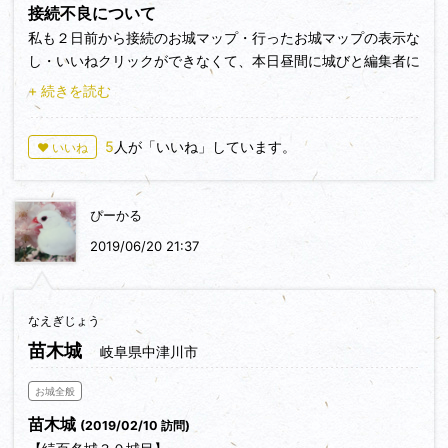
接続不良について
私も２日前から接続のお城マップ・行ったお城マップの表示な
し・いいねクリックができなくて、本日昼間に城びと編集者に
メール連絡しておきました。今から３時間前程の城びとツイッ
+ 続きを読む
ターに不具合の掲載されておりますよ。Ｉｎｔｅｒｎｅｔ Ｅ
ｘｐｌｏｒｅｒは駄目でＧoogle ｃｈｒｏｍｅから入るとい
5
人が「いいね」しています。
♥ いいね
けます。
ぴーかる
2019/06/20 21:37
なえぎじょう
苗木城
岐阜県中津川市
お城全般
苗木城
(2019/02/10 訪問)