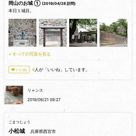
岡山のお城 ①
(2019/04/28 訪問)
本日１城目。
2
0
0
0
+ すべての写真を見る
4
人が「いいね」しています。
♥ いいね
リャンス
2019/06/21 09:27
こまつじょう
小松城
兵庫県西宮市