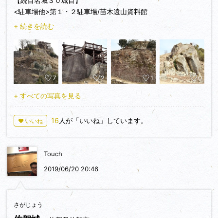
【続百名城３０城目】
<駐車場他>第１・２駐車場/苗木遠山資料館
<交通手段>車
+ 続きを読む
<見所>全て
<感想>日帰り東美濃遠山氏の城攻めの旅２城目。もういろん
7
2
1
0
なサイトでピンキリの人々が絶賛の苗木城、満を持していざ出
陣！最初に資料館に行き見学、風吹門（櫓門）の現存門扉が展
+ すべての写真を見る
示。ここでもらう苗木城跡見取図で現地照合すると遺構の位置
が良く分かる。入城すると、足軽長屋跡から続百名城ガイドブ
16
人が「いいね」しています。
♥ いいね
ックの１ページ目の写真の城景が見える。添付写真のように現
在は木は伐採され、巨石や石垣の遺構が露わになり見やすい。
観察順は二の丸跡→東側の帯郭群もしっかり観察する→１周し
Touch
て→三の丸跡→本丸跡下段を１周→本丸跡・天守跡の順で一通
り全部観察した。二の丸跡周辺の石垣は不明門跡から出て見れ
2019/06/20 20:46
そうだが、崖状で行けなかった。また三の丸跡からの四十八曲
も断念した。自分の中で今まで見たことない程の多くの巨石を
取込んだ城郭は間近で見ると圧巻で石垣の種類と多さは見てま
さがじょう
わっていて飽きない。添付写真の笠置矢倉周辺の巨石群の巨石