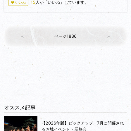
芦野 盛泰さんの時代に秀吉さんの北条征伐です。
15
人が「いいね」しています。
♥ いいね
芦野家の主家とは一緒に行動せず那須衆として参陣しました。
関ヶ原の時は家康さん方。
上杉 景勝さんの備えとして奮闘します。
江戸時代には旗本として陣屋を置きます。
私は車を那須歴史探訪館の駐車場に停めました。
＜
ページ1836
＞
無料ですが９時～５時までです。
駐車場からは遊歩道が続き、二ノ丸に到着します。
まだまだ奥があるのでリベンジして、いつか報告しますね。
オススメ記事
【2026年版】ピックアップ！7月に開催され
るお城イベント・展覧会