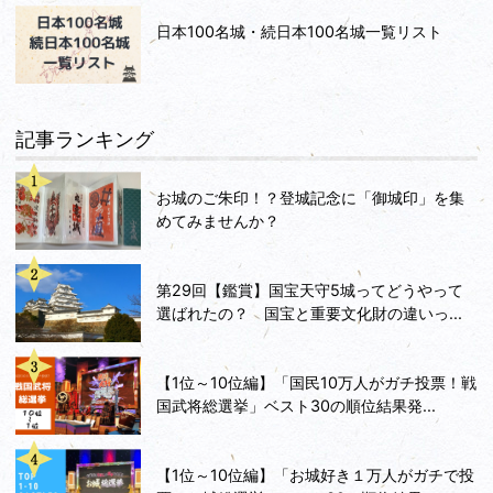
日本100名城・続日本100名城一覧リスト
記事ランキング
お城のご朱印！？登城記念に「御城印」を集
めてみませんか？
第29回【鑑賞】国宝天守5城ってどうやって
選ばれたの？ 国宝と重要文化財の違いっ...
【1位～10位編】「国民10万人がガチ投票！戦
国武将総選挙」ベスト30の順位結果発...
【1位～10位編】「お城好き１万人がガチで投