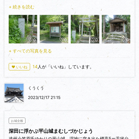
年（1574）高天神城を武田勝頼に奪われると、高天神城を奪
+ 続きを読む
い返すための重要な拠点として改修を受け大須賀康高が入りま
すが、新たに築いた横須賀城に康高が入ると、馬伏塚城には高
力清長が入りました。
本丸の跡には土塁が残り、諏訪神社が祭られています。それ以
0
0
0
0
外の遺構は開発によって消滅しているようですが、城址北側の
住宅の周囲にわずかに名残が見られるようです。しかし、武田
+ すべての写真を見る
を攻めるための城跡に諏訪神社が祭られているのも不思議な気
分です。
14
人が「いいね」しています。
♥ いいね
くうくう
2023/12/17 21:15
お城全般
深田に浮かぶ平山城まむしづかじょう
遠州小笠原氏ゆかりの平山城。湿地に突き出た標高5ｍ舌状台