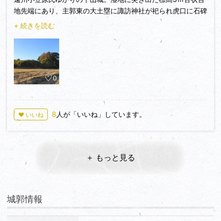
地先端にあり、主郭東の大土塁に諏訪神社が祀られ虎口に石碑
がある。南北600ｍの規模があり、案内板を参考に歩くと集落
+ 続きを読む
の区切りとなる部分で遺構は失われたが堀切があったのがわか
る。天正2年(1574)武田勝頼が高天神城を押さえると、徳川家
康反攻の最前線となり兵の駐屯地として利用されたそうだ。
0
8
人が「いいね」しています。
♥ いいね
＋ もっと見る
城郭情報