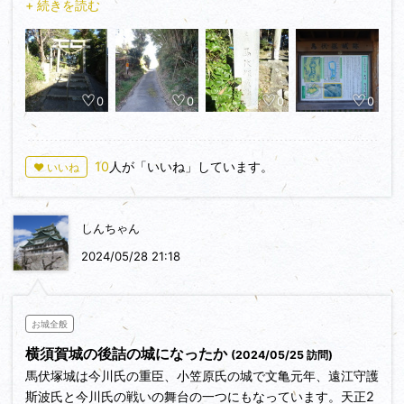
+ 続きを読む
る諏訪神社周辺に土塁や空堀の遺構が残っています。
0
0
0
0
10
人が「いいね」しています。
♥ いいね
しんちゃん
2024/05/28 21:18
お城全般
横須賀城の後詰の城になったか
(2024/05/25 訪問)
馬伏塚城は今川氏の重臣、小笠原氏の城で文亀元年、遠江守護
斯波氏と今川氏の戦いの舞台の一つにもなっています。天正2