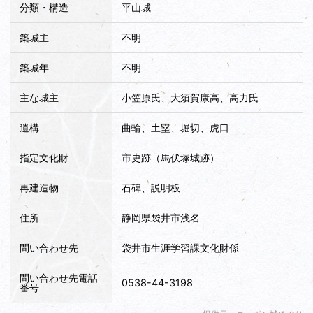
分類・構造
平山城
築城主
不明
築城年
不明
主な城主
小笠原氏、大須賀康高、高力氏
遺構
曲輪、土塁、堀切、虎口
指定文化財
市史跡（馬伏塚城跡）
再建造物
石碑、説明板
住所
静岡県袋井市浅名
問い合わせ先
袋井市生涯学習課文化財係
問い合わせ先電話
0538-44-3198
番号