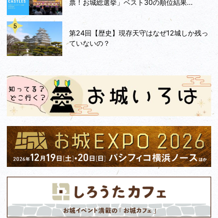
票！お城総選挙」ベスト30の順位結果...
第24回【歴史】現存天守はなぜ12城しか残っ
ていないの？