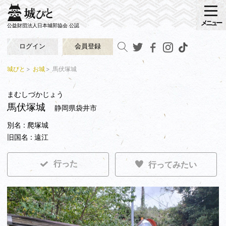
メニュー
公益財団法人日本城郭協会 公認
ログイン
会員登録
城びと
お城
馬伏塚城
まむしづかじょう
馬伏塚城
静岡県袋井市
別名 : 爬塚城
旧国名 : 遠江
行った
行ってみたい