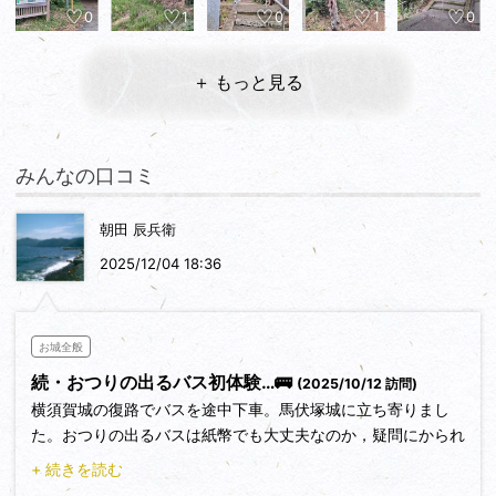
0
1
0
1
0
＋ もっと見る
みんなの口コミ
朝田 辰兵衛
2025/12/04 18:36
お城全般
続・おつりの出るバス初体験…🚌
(2025/10/12 訪問)
横須賀城の復路でバスを途中下車。馬伏塚城に立ち寄りまし
た。おつりの出るバスは紙幣でも大丈夫なのか，疑問にかられ
ました。おそるおそる「北里柴三郎氏」を手に取り，確認しま
+ 続きを読む
した。バッチリＯＫでした。