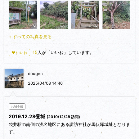
ここで疑問が…。新５００円玉や新紙幣に対応できるなら，な
ぜＩＣに対応させないんだろう？
0
1
0
1
馬伏塚城ですが，しりとりを思い出します。「ま」の連鎖をク
リアする貴重な手札。それまでは，存在すら知りませんでし
+ すべての写真を見る
た。地味に佇んでいるところが，なんともシブイ味を出してい
ます。
15
人が「いいね」しています。
♥ いいね
dougen
2025/04/08 14:46
お城全般
2019.12.28登城
(2019/12/28 訪問)
袋井駅の南側の浅名地区にある諏訪神社が馬伏塚城址となりま
す。
城址は住宅地になっており、遺構はわずかですが、主郭跡とな