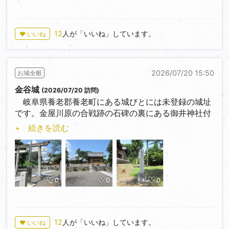
12
人が「いいね」しています。
♥ いいね
2026/07/20 15:50
お城全般
金谷城
(2026/07/20 訪問)
岐阜県養老郡養老町にある城びとには未登録の城址
です。金屋川原の合戦跡の石碑の裏にある御井神社付
近が跡地です。伊藤氏の城と伝わりっていますが、詳
+ 続きを読む
細は不明です。関ケ原の戦いでは西軍に味方しその後
廃城となったようです。
石碑も説明板もありません。この付近は鋳物で有名だ
ったようで金屋鋳物師居住の跡の石碑がありました。
0
0
0
12
人が「いいね」しています。
♥ いいね