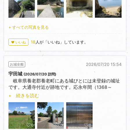
瀬戸内さざなみ線に乗りJR忠海駅下車。徒歩１０分
くらいで登城口に行くことができます。ちなみに瀬戸
内さざなみ線とはJR呉線の三原駅から広駅までの愛称
1
1
2
2
だそうです。
+ すべての写真を見る
18
人が「いいね」しています。
♥ いいね
2026/07/20 15:54
お城全般
宇田城
(2026/07/20 訪問)
岐阜県養老郡養老町にある城びとには未登録の城址
です。大通寺付近が跡地です。応永年間（1368～
1374年）土岐悪五郎康貞の子康任が可児郷よりこの地
+ 続きを読む
に移り住み築城したと伝わる城です。遺構はありませ
ん。説明板がありました。
0
0
0