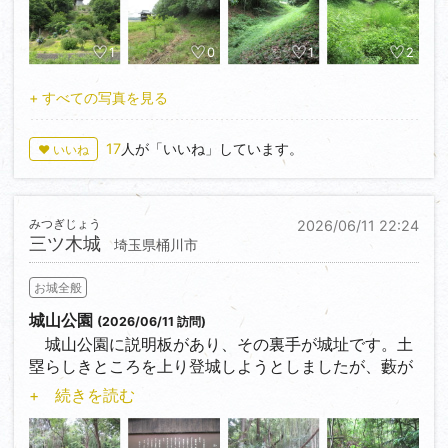
神姫バス神戸三ノ宮バスターミナルからバスに乗り
淡河バス停下車。徒歩２～３分くらいで登城口に行く
1
0
1
2
ことができます。バスの本数はかなり少ないので要注
意です。
+ すべての写真を見る
17
人が「いいね」しています。
♥ いいね
みつぎじょう
2026/06/11 22:24
三ツ木城
埼玉県桶川市
お城全般
城山公園
(2026/06/11 訪問)
城山公園に説明板があり、その裏手が城址です。土
塁らしきところを上り登城しようとしましたが、藪が
ひどく散策は断念しました。空堀や土塁などが遺され
+ 続きを読む
ているようで期待して来ましたが、冬に来るべきでし
た。