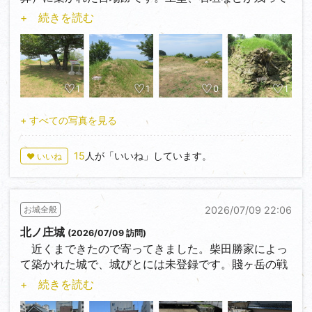
います。
います。
+ 続きを読む
近くにある元番所台場跡である番所庭園へも行きまし
た。台場の遺構はありませんが、きれいに整備された
公園で入場料（大人600円）が必要です。
暑い日でしたが、海から風が来るのでなんとか凌げま
した。
1
1
0
1
JR和歌山駅よりバスに乗り雑賀崎遊園バス停下車。
+ すべての写真を見る
10分かからずに雑賀崎台場入口に行くことができま
す。ただバスの本数は少ないので要注意です。雑賀崎
15
人が「いいね」しています。
♥ いいね
台場入口から徒歩10分くらいで番所庭園へ行くことが
できました。
2026/07/09 22:06
お城全般
北ノ庄城
(2026/07/09 訪問)
近くまできたので寄ってきました。柴田勝家によっ
て築かれた城で、城びとには未登録です。賤ヶ岳の戦
いで羽柴秀吉に敗れた勝家が妻であるお市の方ととも
+ 続きを読む
に自害した城でもあります。柴田公園として整備され
ています。