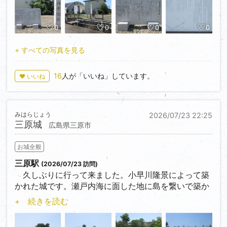
ｍの場所が北方城址と推定されています。水堀で囲ま
れていました。
0
0
0
0
安藤守就は土岐氏、斎藤氏に仕えていましたが、織
田信長の美濃進行時に織田方に従っています。それな
+ すべての写真を見る
りの武勲はあげていたようですが、天正８年（1580）
甲斐武田氏に内通したとの嫌疑で追放されました。天
16
人が「いいね」しています。
♥ いいね
正10年（1582）本能寺の変で明智光秀に信長が討たれ
ると北方城に戻ろうとして、これを阻む稲葉一鉄と戦
いになります。北方合戦として伝わる戦いで守就とそ
みはらじょう
2026/07/23 22:25
の一族は壮絶な戦死を遂げました。その戦死の地と伝
三原城
広島県三原市
わる場所が北方城から西北へ約600ｍ離れた場所にあ
ります。
お城全般
帰りは樽見線北方真桑駅を利用しました。駅に「織
三原駅
(2026/07/23 訪問)
田信長が愛したまくわうり発祥の地」の看板がありま
久しぶりに行って来ました。小早川隆景によって築
した。美濃国本巣郡真桑村（現岐阜県本巣市）が本種
かれた城です。瀬戸内海に面した地に島を繋いで築か
発祥の地もしくは特産地として知られ、村の名前から
れた海城ですが、今は周囲を埋め立てられその雰囲気
+ 続きを読む
真桑瓜の名が生まれました。天正3年（1575年）6月
はありません。天守台周辺以外の場所も少し散策しま
29日、織田信長が正親町天皇に真桑瓜を2籠献上した
した。もう少し丁寧に散策すればまだ遺構はあったと