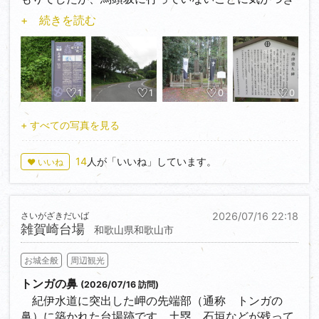
行って来ました。
+ 続きを読む
島津の退き口として伝わる関ケ原の戦いにおける島津
の撤退戦の舞台となった場所です。関ケ原の戦いで敗
色濃厚となった西軍の島津義弘の軍勢は敵中中央突破
をして薩摩への帰還を目指しました。島津隊を追撃し
た東軍の井伊直政・松平忠吉隊を島津豊久が殿とな
1
1
0
0
り、この場所で迎撃しました。この戦いで井伊直政、
松平忠吉は負傷し、井伊直政はこのときの傷がもとで
+ すべての写真を見る
後に亡くなったと伝えられています。島津の退き口に
おける激戦地です。島津豊久はここで討死したとも、
14
人が「いいね」しています。
♥ いいね
重傷を負いながらもさらに先へ進んで白拍子谷で息を
引き取ったとも伝えられています。
さいがざきだいば
2026/07/16 22:18
薩摩ベンチが置いてありました。令和２年に復元さ
雑賀崎台場
和歌山県和歌山市
れた鹿児島城鶴丸城の御桜門の部材に使用するため上
石津町のケヤキを寄付したお礼にいただいたもので
お城全般
周辺観光
す。江戸時代、木曽三川の宝暦治水工事で薩摩藩の人
たちに多くの犠牲者がでました。しかし、そのおかげ
トンガの鼻
(2026/07/16 訪問)
で洪水は少なくなり、その感謝を兼ねて岐阜県と鹿児
紀伊水道に突出した岬の先端部（通称 トンガの
島県は姉妹県盟約が昭和２６年７月２７日に結ばれて
鼻）に築かれた台場跡です。土塁、石垣などが残って