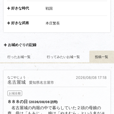
好きな時代
戦国
好きな武将
本庄繁長
お城めぐりの記録
行ったお城一覧
行ってみたいお城一覧
投稿一覧
なごやじょう
2026/08/08 17:18
名古屋城
愛知県名古屋市
お城全般
８８８の日
(2026/08/08 訪問)
名古屋城の内堀の中で暮らしていた２頭の母娘の
鹿、母は「もみじ」、娘は「やまむら」という名だそ