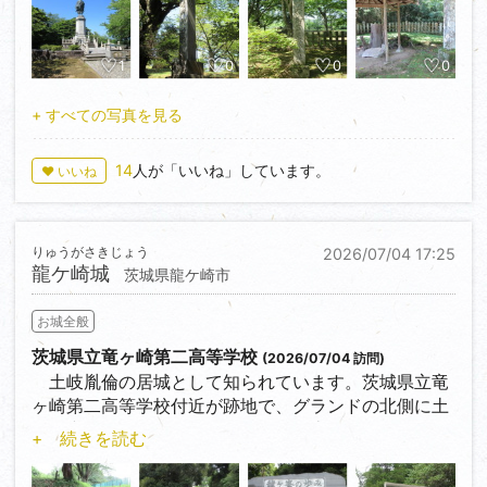
1
0
0
0
+ すべての写真を見る
14
人が「いいね」しています。
♥ いいね
りゅうがさきじょう
2026/07/04 17:25
龍ケ崎城
茨城県龍ケ崎市
お城全般
茨城県立竜ヶ崎第二高等学校
(2026/07/04 訪問)
土岐胤倫の居城として知られています。茨城県立竜
ヶ崎第二高等学校付近が跡地で、グランドの北側に土
塁と空堀が遺っています。この日は土曜でしたが、グ
+ 続きを読む
ランドなどには部活動に勤しむ学生さんたちが多くい
ました。ゆっくり観ることもなく早々に退散しまし