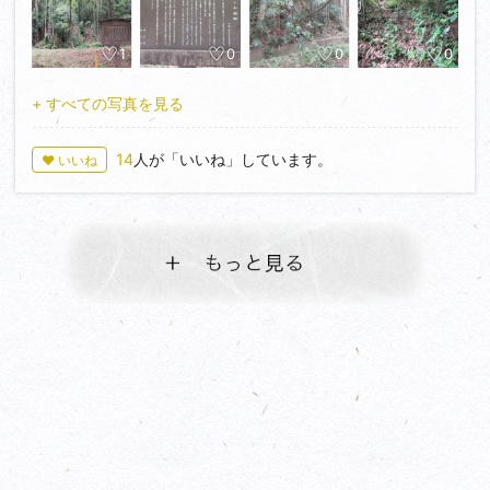
JR桶川駅よりバスに乗り川田谷支所バス停下車。す
ぐ近くに城山公園があります。
1
0
0
0
+ すべての写真を見る
14
人が「いいね」しています。
♥ いいね