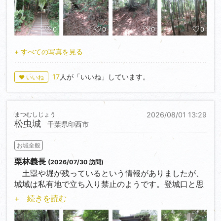
0
0
0
0
+ すべての写真を見る
17
人が「いいね」しています。
♥ いいね
まつむしじょう
2026/08/01 13:29
松虫城
千葉県印西市
お城全般
栗林義長
(2026/07/30 訪問)
土塁や堀が残っているという情報がありましたが、
城域は私有地で立ち入り禁止のようです。登城口と思
われる所と松虫寺に寄って退散しました。
+ 続きを読む
印旛日本医大駅から徒歩15分くらいで行くことがで