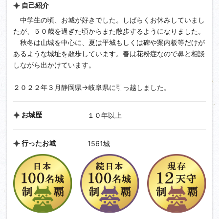
自己紹介
中学生の頃、お城が好きでした。しばらくお休みしていまし
たが、５０歳を過ぎた頃からまた散歩するようになりました。
秋冬は山城を中心に、夏は平城もしくは碑や案内板等だけが
あるような城址を散歩しています。春は花粉症なので鼻と相談
しながら出かけています。
２０２２年３月静岡県→岐阜県に引っ越しました。
お城歴
１０年以上
行ったお城
1561城