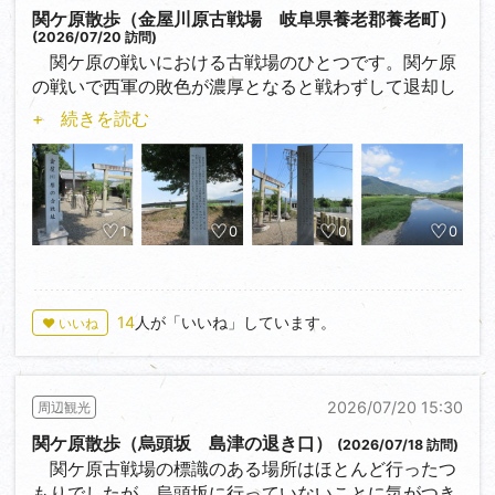
関ケ原散歩（金屋川原古戦場 岐阜県養老郡養老町）
(2026/07/20 訪問)
関ケ原の戦いにおける古戦場のひとつです。関ケ原
の戦いで西軍の敗色が濃厚となると戦わずして退却し
た毛利秀元・長曽我部盛親・長塚正家らを、東軍の徳
+ 続きを読む
永寿昌・市橋長勝・横井時泰らが金屋川原付近で迎え
討ちました。この金屋河原の合戦で、東軍は侍81人、
雑兵63人の首を挙げたと伝えられています。
関ケ原の戦いで南宮山とその付近に布陣していた武
1
0
0
0
将たちはどうしたのだろうと以前から思っていまし
た。全く戦わなかったわけではなかったのですね。
14
人が「いいね」しています。
♥ いいね
2026/07/20 15:30
周辺観光
関ケ原散歩（烏頭坂 島津の退き口）
(2026/07/18 訪問)
関ケ原古戦場の標識のある場所はほとんど行ったつ
もりでしたが、烏頭坂に行っていないことに気がつき