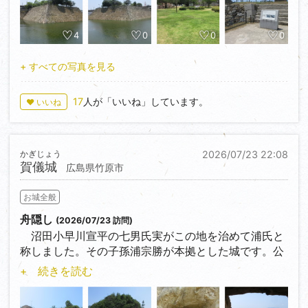
ことが記録に残っています。信長自身も好んで食べて
思いますが、暑さに負けてさっさと撤退しました。
いたと伝わっています。
ただ私が住んでいる地域のスーパーではまくわうりは
4
0
0
0
見たことがないような気がします。
+ すべての写真を見る
17
人が「いいね」しています。
♥ いいね
かぎじょう
2026/07/23 22:08
賀儀城
広島県竹原市
お城全般
舟隠し
(2026/07/23 訪問)
沼田小早川宣平の七男氏実がこの地を治めて浦氏と
称しました。その子孫浦宗勝が本拠とした城です。公
園として整備されています。舟隠しが見どころで、幸
+ 続きを読む
い干潮で中へ入ることができました。