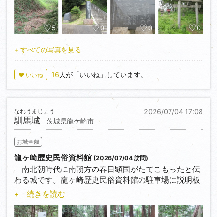
た。
5
0
0
0
+ すべての写真を見る
16
人が「いいね」しています。
♥ いいね
なれうまじょう
2026/07/04 17:08
馴馬城
茨城県龍ケ崎市
お城全般
龍ヶ崎歴史民俗資料館
(2026/07/04 訪問)
南北朝時代に南朝方の春日顕国がたてこもったと伝
わる城です。龍ヶ崎歴史民俗資料館の駐車場に説明板
が設置されていて、登城路が整備されています。空
+ 続きを読む
堀、曲輪、土塁などの遺構が残っています。どこまで
当時の状態を遺しているのかはわかりませんが、奥の