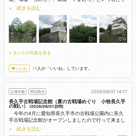
うです。その娘の方のやまむらちゃんは7月半ばから
+ 続きを読む
体調を崩して獣医師さんが点滴などの治療をしていま
したが８月5日死亡が確認されました。推定年齢は１
２歳以上で老衰とみられています。 母親のもみじちゃ
んは推定年齢15歳から18歳程とみられていますが元気
だとのことです。このニュースをＴＶで知り登城して
3
1
1
0
来ました。スタッフの方に聞くともみじちゃんは堀の
中に今もいるとのことでしたが、茂みに隠れているよ
+ すべての写真を見る
うでその姿は確認できませんでした。名古屋市も暑い
ですから日陰の方がいいのでしょう。名古屋城のお堀
14
人が「いいね」しています。
♥ いいね
には江戸時代尾張徳川家の時代から鹿が生息していた
記録が残っています。現在の２頭(今は１頭）は1991
年に和歌山の動物公園から譲り受けたホンシュウジカ
2026/08/01 14:17
お城全般
周辺観光
３頭の子孫です。小学生の頃、最初に登城したときは
数十頭いたと記憶しています。高齢の鹿だとは知って
長久手古戦場記念館（夏の古戦場めぐり 小牧長久手
いましたが寂しいですね。
の戦い）
(2026/08/01 訪問)
西南隅櫓の特別公開、西の丸御蔵城宝館展示「名古
今年の4月に愛知県長久手市の古戦場公園内に長久
屋城本丸御殿の障壁画―夏の草花」などを観た後、い
手古戦場記念館がオープンしましたので行って来まし
つものように周囲をぶらぶら散策してきました。本丸
た。「長久手合戦図屏風（六曲一隻）」復元模写の展
+ 続きを読む
搦手馬出周辺石垣修復事業は進んでいましたね。
示や長久手の戦いに関する史跡地の距離感、臨場感を