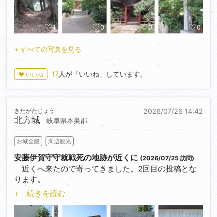
きます。
1
0
0
0
+ すべての写真を見る
17
人が「いいね」しています。
♥ いいね
きたがたじょう
2026/07/26 14:42
北方城
岐阜県本巣郡
お城全般
周辺観光
安藤伊賀守守就戦死の地跡が近くに
(2026/07/25 訪問)
近くへ来たので寄ってきました。2回目の投稿とな
ります。
西美濃三人衆のひとり安藤守就の居城跡です。石碑と
+ 続きを読む
説明板がある場所は本丸の一部と考えられています。
大井神社東側を西北の隅として東西160ｍ、南北340