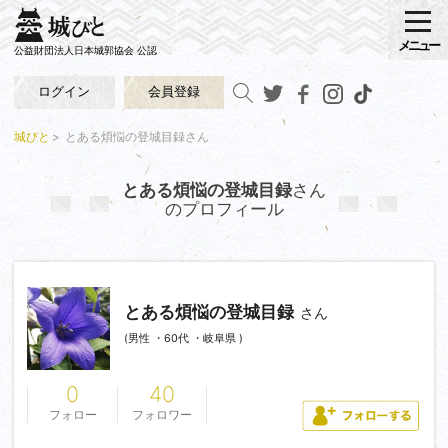
メニュー
公益財団法人日本城郭協会 公認
ログイン
会員登録
城びと
とある煩悩の登城目録さん
とある煩悩の登城目録
さん
のプロフィール
とある煩悩の登城目録
さん
(男性 ・60代 ・岐阜県 )
0
40
フォロー
フォロワー