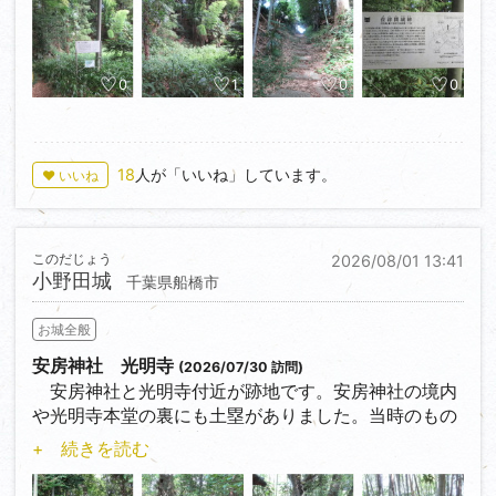
六実駅より徒歩約１０分で説明板まで行くことがで
きます。
0
1
0
0
18
人が「いいね」しています。
♥ いいね
このだじょう
2026/08/01 13:41
小野田城
千葉県船橋市
お城全般
安房神社 光明寺
(2026/07/30 訪問)
安房神社と光明寺付近が跡地です。安房神社の境内
や光明寺本堂の裏にも土塁がありました。当時のもの
か否かは自分では判断できません。
+ 続きを読む
北総線小室駅から徒歩１５分くらいでした。