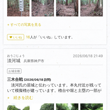
祠のある曲輪まで行ってみました。
0
3
1
0
+ すべての写真を見る
16
人が「いいね」しています。
♥ いいね
おうごじょう
2026/06/18 21:49
淡河城
兵庫県神戸市
お城全般
三木合戦
(2026/06/18 訪問)
淡河氏の居城と伝わっています。本丸付近が残って
いて模擬櫓が建っています。櫓台や堀と土塁の一部が
遺っています。南東部の堀跡は比較的見やすいのです
+ 続きを読む
が、南西部は藪になっていました。西北部にも堀と思
われる地形がありますが、竹藪となっています。