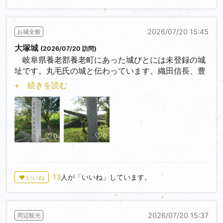
2026/07/20 15:45
お城全般
大塚城
(2026/07/20 訪問)
岐阜県養老郡養老町にあった城びとには未登録の城
址です。丸毛氏の城と伝わっています。織田信長、豊
臣秀吉に仕えていました。天正１７年福束城へ移って
+ 続きを読む
います。丸毛氏は関ケ原の戦いでは西軍につき敗退し
ますが、後に前田家に仕えました。
石碑があります。遺構はないと思われますが、となり
のコンクリートの囲いがネットでは井戸跡と記載され
ている記事もありました
0
0
13
人が「いいね」しています。
♥ いいね
2026/07/20 15:37
周辺観光