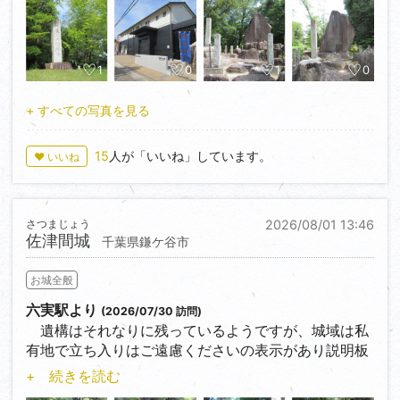
体感できるデジタルコンテンツなどがあり楽しませて
この日は名古屋城夏まつりの初日。令和８年８月８
くれます。その後は長久手古戦場の関連場所をぶらぶ
日、８８８の日を記念して先着500名に特別御城印と
らと散策して帰って来ました。長久手古戦場は2回目
ブランドロゴをデザインしたコットンバッグ、金鯱の
の投稿となります。
1
0
1
0
ペーパークラフトが無料配布されていました。長蛇の
長久手古戦場記念館および古戦場公園はリニモ（東部
列ができていましたが、せっかくなので並んでいただ
丘陵線）長久手古戦場駅を下りて徒歩１～2分の場所
+ すべての写真を見る
いてきました。
にあります。
15
人が「いいね」しています。
♥ いいね
愛知県も岐阜県も今はとても暑いので、午前中早め
にさらりと歩いて来ました。
さつまじょう
2026/08/01 13:46
佐津間城
千葉県鎌ケ谷市
お城全般
六実駅より
(2026/07/30 訪問)
遺構はそれなりに残っているようですが、城域は私
有地で立ち入りはご遠慮くださいの表示があり説明板
を確認して退散しました。
+ 続きを読む