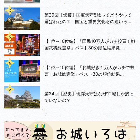
第29回【鑑賞】国宝天守5城ってどうやって
選ばれたの？ 国宝と重要文化財の違いっ...
【1位～10位編】「国民10万人がガチ投票！戦
国武将総選挙」ベスト30の順位結果発...
【1位～10位編】「お城好き１万人がガチで投
票！お城総選挙」ベスト30の順位結果...
第24回【歴史】現存天守はなぜ12城しか残っ
ていないの？