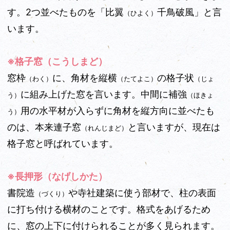
す。2つ並べたものを「比翼
千鳥破風」と言
（ひよく）
います。
※格子窓（こうしまど）
窓枠
に、角材を縦横
の格子状
（わく）
（たてよこ）
（じょ
に組み上げた窓を言います。中間に補強
う）
（ほきょ
用の水平材が入らずに角材を縦方向に並べたも
う）
のは、本来連子窓
と言いますが、現在は
（れんじまど）
格子窓と呼ばれています。
※長押形（なげしかた）
書院造
や寺社建築に使う部材で、柱の表面
（づくり）
に打ち付ける横材のことです。格式をあげるため
に、窓の上下に付けられることが多く見られます。