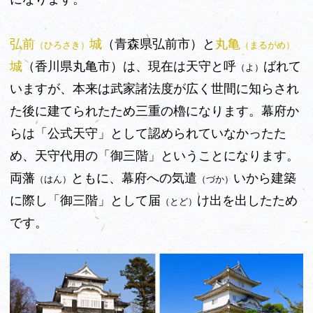
弘前
城
（青森県弘前市）と
丸亀
（ひろさき）
（まるがめ）
城
（香川県丸亀市）は、現在は天守と呼
ばれて
（よ）
いますが、本来は武家諸法度が広く世間に知らされ
た後に建てられたため三重の櫓になります。幕府か
らは「公式天守」として認められていなかったた
め、天守代用の「御三階」ということになります。
両藩
ともに、幕府への気遣
いから建築
（はん）
（づか）
に際し「御三階」として届
け出を出したため
（とど）
です。