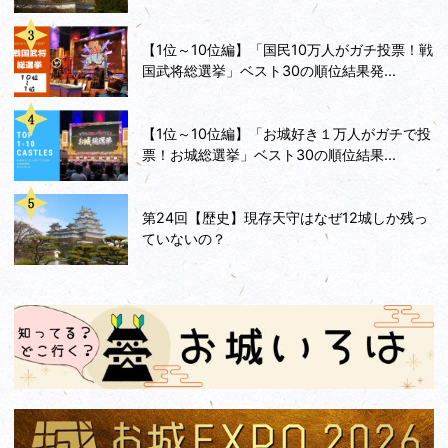
【1位～10位編】「国民10万人がガチ投票！戦
国武将総選挙」ベスト30の順位結果発...
【1位～10位編】「お城好き１万人がガチで投
票！お城総選挙」ベスト30の順位結果...
第24回【歴史】現存天守はなぜ12城しか残っ
ていないの？