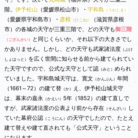
階、
伊予松山
（愛媛県松山市）・
宇和島
（うわじま）
（愛媛県宇和島市）・
彦根
（滋賀県彦根
（ひこね）
市）の各城の天守が三重三階で、どの天守も
御三階
と同じくらいか、それ以下の大きさでし
（ごさんかい）
かありません。しかし、どの天守も武家諸法度
（ぶけ
を広く世間に知らせる前から建てられてい
しょはっと）
た天守ですので、公式な天守として認
められ
（みと）
ていました。宇和島城天守は、寛文
年間
（かんぶん）
（1661～72）の建て替
え、伊予松山城天守
（か）
は、幕末の嘉永
5年（1852）の建て直しで
（かえい）
すが、武家諸法度の公表より前から存在
し
（そんざい）
ていた幕府公認
の天守でしたので、たとえ
（こうにん）
建て替えや建て直されても「公式天守」ということ
になります。