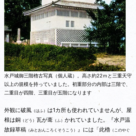
水戸城御三階櫓古写真（個人蔵）。高さ約22ｍと三重天守
以上の規模を持っていました。初重部分の内部は三階で、
二重目が四階、三重目が五階になります
外観に破風
は1カ所も使われていませんが、屋
（はふ）
根は銅
瓦が葺
かれていました。『水戸温
（どう）
（ふ）
故録草稿
』には「此櫓
（みとおんころくそうこう）
（このやぐ