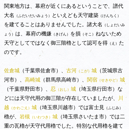
関東地方は、幕府が近くにあるということで、譜代
大名
といえども天守建築
（ふだいだいみょう）
（けんちく）
を建てることはありませんでした。諸大名
（しょだいみ
は、幕府の機嫌
を損
ねないため
ょう）
（きげん）
（そこ）
天守としてではなく御三階櫓として認可を得
た
（え）
のです。
佐倉城
（千葉県佐倉市）、
古河
城
（茨城県古
（こが）
河市）、
高崎城
（群馬県高崎市）、
関宿
城
（せきやど）
（千葉県野田市）、
忍
城
（埼玉県行田市）な
（おし）
どには天守代用の御三階が存在していましたが、
川
越
城
（埼玉県川越市）では富士見
（かわごえ）
（ふじみ）
櫓が、
岩槻
城
（埼玉県さいたま市）では二
（いわつき）
重の瓦櫓が天守代用櫓でした。特別な代用櫓を建て