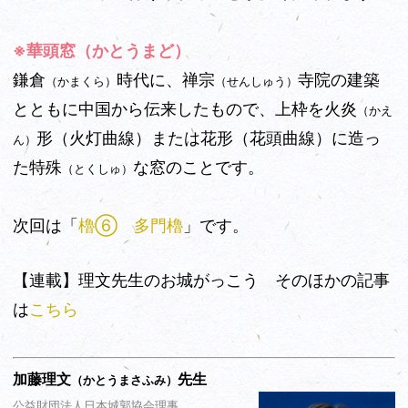
※華頭窓（かとうまど）
鎌倉
時代に、禅宗
寺院の建築
（かまくら）
（せんしゅう）
とともに中国から伝来したもので、上枠を火炎
（かえ
形（火灯曲線）または花形（花頭曲線）に造っ
ん）
た特殊
な窓のことです。
（とくしゅ）
次回は「
櫓⑥ 多門櫓
」です
。
【連載】理文先生のお城がっこう そのほかの記事
は
こちら
加藤理文
先生
（かとうまさふみ）
公益財団法人日本城郭協会理事