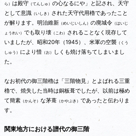
は殿守
の心なるにや」と記され、天守
ら）
（てんしゅ）
として意識
された天守代用櫓であったこと
（いしき）
が解ります。明治維新
の廃城令
（めいじいしん）
（はいじ
でも取り壊
されることなく現存して
ょうれい）
（こわ）
いましたが、昭和20年（1945）、米軍の空襲
（くう
により惜
しくも焼け落ちてしまいまし
しゅう）
（お）
た。
なお初代の御三階櫓は「三階物見」とよばれる三重
櫓で、焼失した当時は銅板葺でしたが、以前は極め
て簡素
な茅葺
であったと伝わりま
（かんそ）
（かやぶき）
す。
関東地方における譜代の御三階