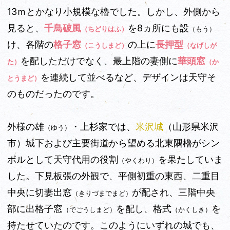
13ｍとかなり小規模な櫓でした。しかし、外側から
見ると、
千鳥破風
を8ヵ所にも設
（ちどりはふ）
（もう）
け、各階の
格子窓
の上に
長押型
（こうしまど）
（なげしが
を配しただけでなく、最上階の妻側に
華頭窓
た）
（か
を連続して並べるなど、デザインは天守そ
とうまど）
のものだったのです。
外様の雄
・上杉家では、
米沢城
（山形県米沢
（ゆう）
市）
城下および主要街道から望める北東隅櫓がシン
ボルとして天守代用の役割
を果たしていま
（やくわり）
した。下見板張の外観で、平側初重の東西、二重目
中央に切妻出窓
が配され、三階中央
（きりづまでまど）
部に出格子窓
を配し、格式
を
（でごうしまど）
（かくしき）
持たせていたのです。このようにいずれの城でも、