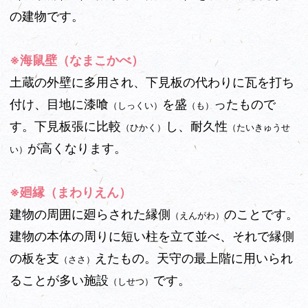
の建物です。
※海鼠壁（なまこかべ）
土蔵の外壁に多用され、下見板の代わりに瓦を打ち
付け、目地に漆喰
を盛
ったもので
（しっくい）
（も）
す。下見板張に比較
し、耐久性
（ひかく）
（たいきゅうせ
が高くなります。
い）
※廻縁（まわりえん）
建物の周囲に廻らされた縁側
のことです。
（えんがわ）
建物の本体の周りに短い柱を立て並べ、それで縁側
の板を支
えたもの。天守の最上階に用いられ
（ささ）
ることが多い施設
です。
（しせつ）