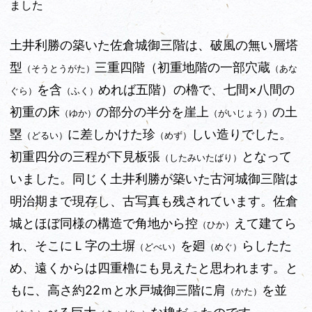
ました
土井利勝の築いた佐倉城御三階は、破風の無い層塔
型
三重四階（初重地階の一部穴蔵
（そうとうがた）
（あな
を含
めれば五階）の櫓で、七間×八間の
ぐら）
（ふく）
初重の床
の部分の半分を崖上
の土
（ゆか）
（がいじょう）
塁
に差しかけた珍
しい造りでした。
（どるい）
（めず）
初重四分の三程が下見板張
となって
（したみいたばり）
いました。同じく土井利勝が築いた古河城御三階は
明治期まで現存し、古写真も残されています。佐倉
城とほぼ同様の構造で角地から控
えて建てら
（ひか）
れ、そこにＬ字の土塀
を廻
らしたた
（どべい）
（めぐ）
め、遠くからは四重櫓にも見えたと思われます。と
もに、高さ約22ｍと水戸城御三階に肩
を並
（かた）