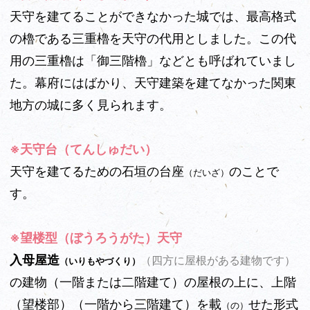
天守を建てることができなかった城では、最高格式
の櫓である三重櫓を天守の代用としました。この代
用の三重櫓は「御三階櫓」などとも呼ばれていまし
た。幕府にはばかり、天守建築を建てなかった関東
地方の城に多く見られます。
※天守台（てんしゅだい）
天守を建てるための石垣の台座
のことで
（だいざ）
す。
※望楼型（ぼうろうがた）
天守
入母屋造
（四方に屋根がある建物です）
（いりもやづくり）
の建物（一階または二階建て）の屋根の上に、上階
（望楼部）（一階から三階建て）を載
せた形式
（の）