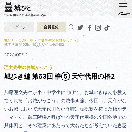
メニュー
公益財団法人日本城郭協会 公認
ログイン
会員登録
城びと
記事一覧
理文先生のお城がっこう
城歩き編 第63回 櫓⑤ 天守代用の櫓2
2023/09/12
理文先生のお城がっこう
城歩き編 第63回 櫓⑤ 天守代用の櫓2
加藤理文先生が小・中学生に向けて、お城のきほんを教え
てくれる「お城がっこう」の城歩き編。
今回も、
天守がな
いお城において天守代用という特別な役割を持った櫓がテ
ーマです。
御三階櫓と呼ばれる天守代用櫓の全国各地での
具体例と、その建築にあたって大名たちが考えていた思惑