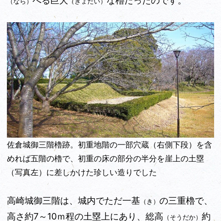
べる巨大
な櫓だったのです。
（なら）
（きょだい）
佐倉城御三階櫓跡。初重地階の一部穴蔵（右側下段）を含
めれば五階の櫓で、初重の床の部分の半分を崖上の土塁
（写真左）に差しかけた珍しい造りでした
高崎城御三階は、城内でただ一基
の三重櫓で、
（き）
高さ約7～10ｍ程の土塁上にあり、総高
約
（そうだか）