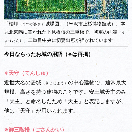
「松岬
城堞図」（米沢市上杉博物館蔵）。本
（まつがさき）
丸北東隅に置かれた下見板張の三重櫓で、初重の両端
（り
、二重目中央に切妻出窓が描かれています
ょうたん）
今日ならったお城の用語（※は再掲）
※天守（てんしゅ）
近世大名の居城
の中心建物で、通常最大
（きょじょう）
規模、高さを持つ建物のことです。安土城天主のみ
「天主」と命名したため「天主」と表記しますが、
他は「天守」が用いられます。
※御三階櫓（ごさんかい）