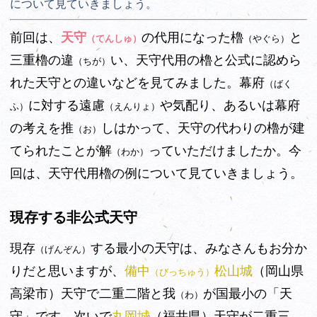
について見ていきましょう。
前回は、
天守
の代用になった櫓
と
（てんしゅ）
（やぐら）
三重櫓の違
い、天守代用の櫓と公式に認めら
（ちが）
れた天守との違いなどを見てみました。幕府
（ばく
に対する遠慮
や気配り、あるいは幕府
ふ）
（えんりょ）
の考えを推
しはかって、天守の代わりの櫓が建
（お）
てられたことが解
っていただけましたか。今
（わか）
回は、天守代用櫓の例について見ていきましょう。
現存する非公式天守
現存
する最小の天守は、みなさんもお分か
（げんぞん）
りだと思いますが、
備中
松山城
（岡山県
（びっちゅう）
高梁市）天守
で二重二階と我
が国最小の「天
（わ）
守」です。次いで
丸岡城
（福井県）
天守が二重三