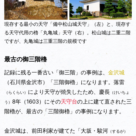
現存する最小の天守「備中松山城天守」（左）と、現存す
る天守代用の櫓「丸亀城」天守（右）。松山城は二重二階
ですが、丸亀城は三重三階の規模です
最古の御三階櫓
記録に残る一番古い「御三階」の事例は、
金沢城
（石川県金沢市）
「三階御櫓」になります。落雷
により天守が焼失したため、慶長
（らくらい）
（けいちょ
8年（1603）にその
天守台
の上に建て直された三
う）
階櫓が、最古の「三階御櫓」の事例になります。
金沢城は、前田利家が建てた「大坂・駿河
（するが）