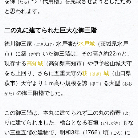
を保
つ「代用櫓」を完成させようとしたため
（たも）
と思われます。
二の丸に建てられた巨大な御三階
徳川御三家
水戸藩が
水戸城
（茨城県水戸
（ごさんけ）
市）に
築
いた御三階は、その高さ約22ｍと、
（きず）
現存する
高知城
（高知県高知市）や伊予松山城天守
をも上回り、さらに五重天守の
萩
城
（山口県
（はぎ）
萩市）天守より１ｍ高い規模を誇
る大型
（ほこ）
（おお
の御三階櫓でした。
がた）
この御三階は、本丸に建てられず二の丸の南寄
（よ）
りに建てられました。櫓台となる石垣
もな
（いしがき）
い三重五階の建物で、明和3年（1766）頃
に
（ごろ）