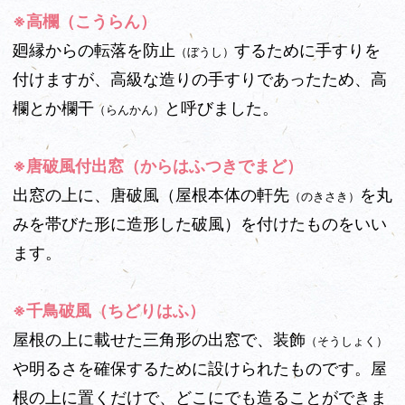
※高欄（こうらん）
廻縁からの転落を防止
するために手すりを
（ぼうし）
付けますが、高級な造りの手すりであったため、高
欄とか欄干
と呼びました。
（らんかん）
※唐破風付出窓（からはふつきでまど）
出窓の上に、唐破風（屋根本体の軒先
を丸
（のきさき）
みを帯びた形に造形した破風）を付けたものをいい
ます。
※千鳥破風（ちどりはふ）
屋根の上に載せた三角形の出窓で、装飾
（そうしょく）
や明るさを確保するために設けられたものです。屋
根の上に置くだけで、どこにでも造ることができま