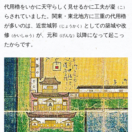
代用櫓をいかに天守らしく見せるかに工夫が凝
（こ）
らされていました。関東・東北地方に三重の代用櫓
が多いのは、近世城郭
としての築城や改
（じょうかく）
修
が、元和
以降になって起こっ
（かいしゅう）
（げんな）
たからです。