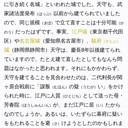
に引き続く名城」といわれた城でした。天守も、武
家諸法度発布
以前から建てられていました
（はっぷ）
ので、同じ規模
で立て直すことは十分可能
（きぼ）
（か
だったはずです。事実、
江戸城
（東京都千代田
のう）
区）や
名古屋城
（愛知県名古屋市）、
駿府
（すんぷ）
城
（静岡県静岡市）天守は、慶長8年以後建てられ
ていますので、たとえ建て直したとしてもなんら問
題はなかったと思われます。それにもかかわらず、
天守を建てることを見合わせたのは、二代利長が関
ヶ原合戦前に「謀叛
の疑
い」をかけ
（むほん）
（うたが）
られた時に、江戸に人質
として送った母・
（ひとじち）
芳春院
が、まだ江戸に居
たから
（ほうしゅんいん）
（い）
なのでしょうか。あるいは、いたずらに幕府に疑
い
をもたれることを避
けようとしたのかもしれま
（さ）