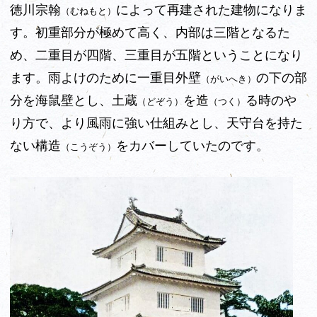
徳川宗翰
によって再建された建物になりま
（むねもと）
す。初重部分が極めて高く、内部は三階となるた
め、二重目が四階、三重目が五階ということになり
ます。雨よけのために一重目外壁
の下の部
（がいへき）
分を海鼠壁とし、土蔵
を造
る時のや
（どぞう）
（つく）
り方で、より風雨に強い仕組みとし、天守台を持た
ない構造
をカバーしていたのです。
（こうぞう）