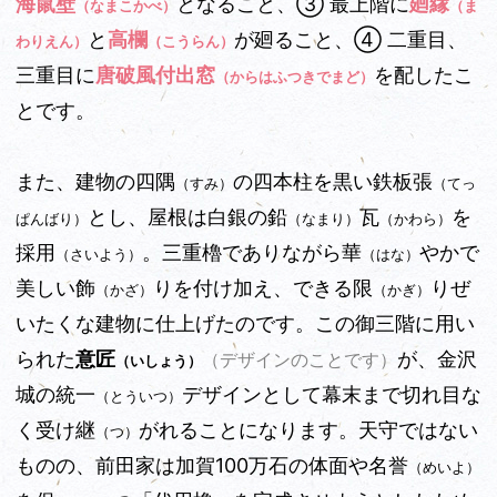
海鼠壁
となること、➂ 最上階に
廻縁
（なまこかべ）
（ま
と
高欄
が廻ること、④ 二重目、
わりえん）
（こうらん）
三重目に
唐破風付出窓
を配したこ
（からはふつきでまど）
とです。
また、建物の四隅
の四本柱を黒い鉄板張
（すみ）
（てっ
とし、屋根は白銀の鉛
瓦
を
ぱんばり）
（なまり）
（かわら）
採用
。三重櫓でありながら華
やかで
（さいよう）
（はな）
美しい飾
りを付け加え、できる限
りぜ
（かざ）
（かぎ）
いたくな建物に仕上げたのです。この御三階に用い
られた
意匠
が、金沢
（デザインのことです）
（いしょう）
城の統一
デザインとして幕末まで切れ目な
（とういつ）
く受け継
がれることになります。天守ではない
（つ）
ものの、前田家は加賀100万石の体面や名誉
（めいよ）