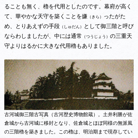
ることも無く、櫓を代用としたのです。幕府が高く
て、華やかな天守を築くことを嫌
ったがた
（きら）
め、とりあえずの手段
として御三階と呼び
（しゅだん）
ならわしましたが、中には通常
の三重天
（つうじょう）
守よりはるかに大きな代用櫓もありました。
古河城御三階古写真（古河歴史博物館蔵）。土井利勝が佐
倉城から古河城に移封となり、佐倉城とほぼ同様の無派風
の三階櫓を築きました。この櫓は、明治期まで現存してい