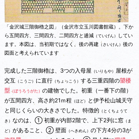
「金沢城三階御櫓之図」（金沢市立玉川図書館蔵）。下か
ら五間四方、三間四方、二間四方と逓減
してい
（ていげん）
ます。本図は、当初期ではなく、後の再建
後の
（さいけん）
図面と考えられています
完成した三階御櫓は、3つの入母屋
屋根が
（いりもや）
交互
に直行
する三重四階の
望楼
（こうご）
（ちょっこう）
型
の建物でした。初重（一番下の階）
（ぼうろうがた）
が五間四方、高さ約21ｍ程
と伊予松山城天守
（ほど）
と同じくらいの大きさでした。特徴的
（とくちょうて
なのは、① 初重が内部2階で、上下2列に窓
き）
（ま
があること、➁ 壁面
の下方4分の3が
ど）
（へきめん）