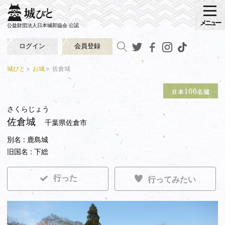
メニュー
公益財団法人日本城郭協会 公認
ログイン
会員登録
城びと
お城
佐倉城
さくらじょう
佐倉城
千葉県佐倉市
別名 : 鹿島城
旧国名 : 下総
行った
行ってみたい