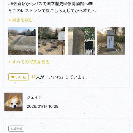
JR佐倉駅からバスで国立歴史民俗博物館へ🚌
そこのレストランで腹ごしらえしてから本丸へ
+ 続きを読む
空堀や礎石を目にしながらを進み🚶門跡を過ぎて本丸に入る…
そこでは芝生の上で笑顔で遊ぶファミリーの姿が👨👩👦
天守跡に続く階段の側に生えている木には「昭和十八年十月
0
0
0
0
砲隊」と彫られていた🌲
+ すべての写真を見る
天守跡には三層の建物🏯親子が戯れる芝生には御殿…角櫓とい
う建物もかつてはあったらしい🏠本丸の近くには病院も（こ
12
人が「いいね」しています。
♥ いいね
れは明治以降に建てられたもの）🏥
しかしそのいずれも…現存しない
ジェイド
堀田正睦像とハリス像が本丸跡を出て少し歩いた先に
2026/01/17 10:38
堀田は佐倉城の主をかつて務めており、そこから江戸幕府の老
中に昇進してハリスと日米修好通商条約を結んだ🇯🇵🇺🇸
お城全般