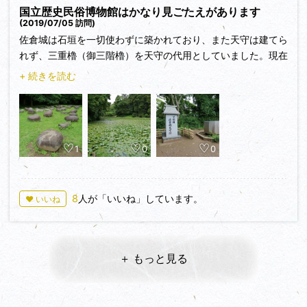
堀田は日本を開国させた偉人…として像の横にある案内板に紹
国立歴史民俗博物館はかなり見ごたえがあります
介されていた
(2019/07/05 訪問)
佐倉城は石垣を一切使わずに築かれており、また天守は建てら
れず、三重櫓（御三階櫓）を天守の代用としていました。現在
は佐倉城址公園として整備されており、国立歴史民俗博物館が
+ 続きを読む
建てられています。博物館の横に復元整備された角馬出があ
り、その奥に公園化された曲輪や土塁を見ることができます。
また水堀も残っています。
国立歴史民俗博物館はかなり見ごたえのある博物館で、時間が
1
0
0
いくらあっても見きれないほどの展示内容でした。
8
人が「いいね」しています。
♥ いいね
＋ もっと見る