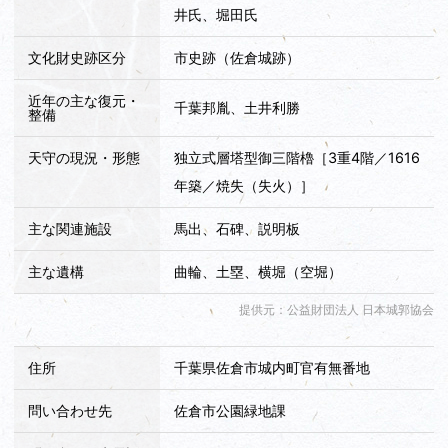
井氏、堀田氏
文化財史跡区分
市史跡（佐倉城跡）
近年の主な復元・
千葉邦胤、土井利勝
整備
天守の現況・形態
独立式層塔型御三階櫓［3重4階／1616
年築／焼失（失火）］
主な関連施設
馬出、石碑、説明板
主な遺構
曲輪、土塁、横堀（空堀）
提供元：公益財団法人 日本城郭協会
住所
千葉県佐倉市城内町官有無番地
問い合わせ先
佐倉市公園緑地課