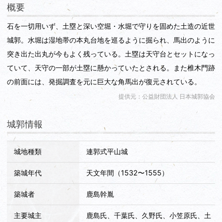
概要
石を一切用いず、土塁と深い空堀・水堀で守りを固めた土造の近世
城郭。水堀は湿地帯の本丸台地を巡るように掘られ、馬出のように
突き出た出丸が今もよく残っている。土塁は天守台とセットになっ
ていて、天守の一部が土塁に懸かっていたとされる。また椎木門跡
の前面には、発掘調査を元に巨大な角馬出が復元されている。
提供元：公益財団法人 日本城郭協会
城郭情報
城地種類
連郭式平山城
築城年代
天文年間（1532〜1555）
築城者
鹿島幹胤
主要城主
鹿島氏、千葉氏、久野氏、小笠原氏、土