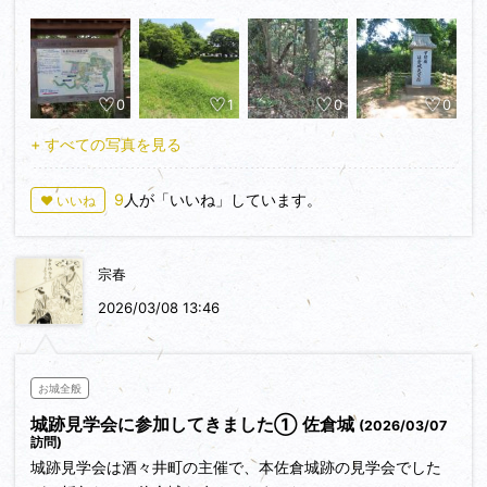
0
1
0
0
+ すべての写真を見る
9
人が「いいね」しています。
♥ いいね
宗春
2026/03/08 13:46
お城全般
城跡見学会に参加してきました① 佐倉城
(2026/03/07
訪問)
城跡見学会は酒々井町の主催で、本佐倉城跡の見学会でした