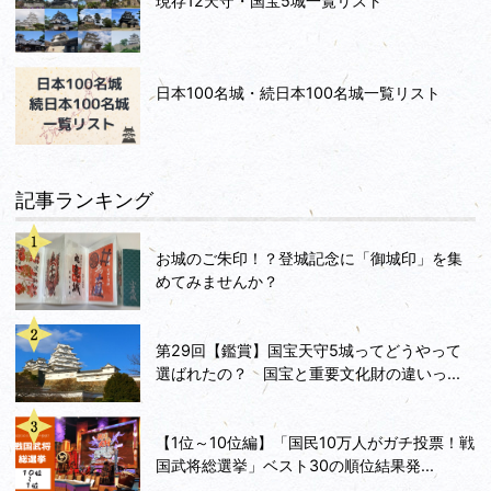
現存12天守・国宝5城一覧リスト
日本100名城・続日本100名城一覧リスト
記事ランキング
お城のご朱印！？登城記念に「御城印」を集
めてみませんか？
第29回【鑑賞】国宝天守5城ってどうやって
選ばれたの？ 国宝と重要文化財の違いっ...
【1位～10位編】「国民10万人がガチ投票！戦
国武将総選挙」ベスト30の順位結果発...