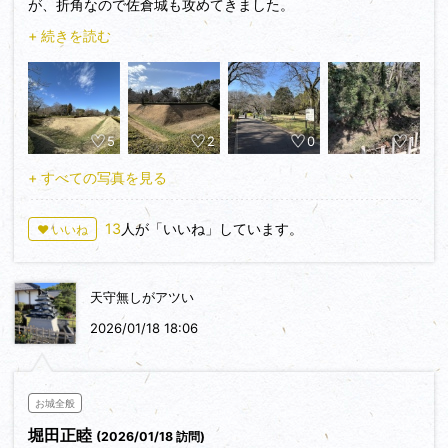
が、折角なので佐倉城も攻めてきました。
+ 続きを読む
佐倉城は２度目の訪問ですが、前回はうっかり馬出し空堀を見
るのを忘れてしまったため、リベンジでした。
折角なので本丸まで行ったのですが、本丸では犬のレースをや
っていました。競争というよりタイムトライアル的な、１匹ず
5
2
0
1
つ(100mぐらい？)飼い主めがけて走っていて癒されました。
+ すべての写真を見る
13
人が「いいね」しています。
♥ いいね
天守無しがアツい
2026/01/18 18:06
お城全般
堀田正睦
(2026/01/18 訪問)