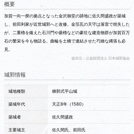
概要
る！！と心躍りました！！
訪問したのが、ヒロケンさんが以前投稿された写真の少し前な
加賀一向一揆の拠点となった金沢御堂の跡地に佐久間盛政が築城
ので、素屋根が設置される前の鉄骨を設置する様子を遠目に見
し、前田利家が近世城郭へと改修。金箔瓦の天守は落雷で焼失した
学しました。改めて1年近く投稿が遅れていて、申し訳ないで
が、二重櫓を備えた石川門や菱櫓などの豪壮な建造物群が加賀百万
す・・・
完成は2033年頃の予定とのことで、待ち遠しいですね！！
石の繁栄を今も物語る。曲輪を土橋で連結させた巧緻な縄張も必
見。
提供元：公益財団法人 日本城郭協会
城郭情報
城地種類
梯郭式平山城
築城年代
天正8年（1580）
築城者
佐久間盛政
主要城主
佐久間氏、前田氏