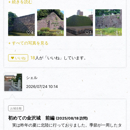
+ 続きを読む
① 惣構 升形遺構
金沢城は惣構の遺構も整備がおこなわれているようです。時間
の兼ね合いで、全部を見学するのは厳しかったので、升形遺構
などの一部のみですが見学してきました。
4
1
1
1
金沢駅と金沢城公園のちょうど中間のあたりに升形遺構があり
ます。外桝形の構造になっていた虎口で、土塁と堀、石垣が復
+ すべての写真を見る
元されています。道路脇にポツンとある感じですが、見ごたえ
がある史跡でした！！
18
人が「いいね」しています。
♥ いいね
② 大手門（尾坂門）の石垣
紹介している方が少ない印象ですが、個人的に金沢城でいちば
シェル
ん好きな石垣はここですね。野面積みの高石垣がそびえ、水堀
も残されています。初期（慶長期ごろ）の石垣と考えられてい
2026/07/24 10:14
るようです。正面の迫力も素晴らしいのですが、桝形虎口にあ
る鏡石、新丸側にある合坂も見どころです。
お城全般
③ 土橋門の石垣 亀甲石
初めての金沢城 前編
(2025/08/18 訪問)
旧第六旅団司令部庁舎の北側に土橋門跡があります。土橋門に
実は昨年の夏に北陸に行っておりました。季節が一周したタ
は切込接の石垣があり、その中に六角形の形をした亀甲石があ