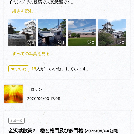
イミングでの投稿で大変恐縮です。
ります。防火の願いを込められている石とされています。
東京から夜行バスで金沢駅に到着後、徒歩で金沢城へ向かいま
+ 続きを読む
した。
④ 二の丸北面の石垣
北の大手門側から入城。大手門の石垣も凄すぎたので、続き
土橋門から菱櫓までつづく二の丸の北面には、石垣と水堀が残
の投稿で紹介します。
されています。石垣は打込接の布積です。
大手門跡→新丸→河北門→三の丸→橋爪門→二の丸→三十間
5
1
0
0
長屋→玉泉丸→鼠多門→数寄屋敷→土橋門→三の丸→石川門→
⑤ 玉泉院丸 色紙短冊積み石垣
百間堀→辰巳櫓台の順で見学。見学には、1時間半程度かかり
玉泉院丸は、令和六年の能登半島地震の影響で立ち入り禁止区
+ すべての写真を見る
ました。石川門の櫓門裏の案内所で100名城スタンプを押印。
域が多い状況となっていました。ただ二の丸寄りの色紙短冊積
職員の方にお声をかけたら、快くスタンプを出していただきま
み石垣の周辺は、見学可能でしたので見学してきました。短冊
16
人が「いいね」しています。
♥ いいね
した。
のように縦長に加工された切込接の石垣でけっこう高さがあり
まずはおなじみの建築物を中心に投稿していこうと思いま
ました。
す。
ヒロケン
城内の建築物は、石川門（石川櫓）、三十間長屋、鶴丸倉庫
⑥ 三十間長屋 金場取り残し積み
が現存。菱櫓、五十間長屋、橋爪門、橋爪門続櫓、河北門、鼠
2026/06/03 17:06
現存の三十間長屋の石垣は、切込接の石垣なのですが、少し特
多門が復元されています。
殊で「金場取り残し積み」という工法が用いられています。石
の表面の縁をきれいに削り、石にこぶを残す加工法で、かなり
① 河北門
美を意識している石垣だと感じました。
お城全般
大手門側から向かうと、真っ先に出迎えてくれる建築物は、
金沢城散策2 櫓と櫓門及び多門櫓
(2026/05/04 訪問)
河北門です。三の丸の正門にあたります。かつては石川門と似
⑦ 石川門桝形の石垣