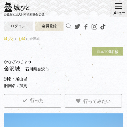
メニュー
公益財団法人日本城郭協会 公認
ログイン
会員登録
城びと
お城
金沢城
かなざわじょう
金沢城
石川県金沢市
別名 : 尾山城
旧国名 : 加賀
行った
行ってみたい