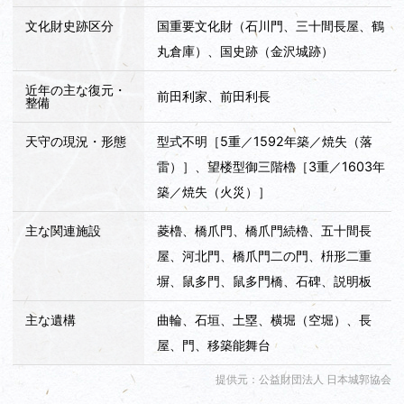
文化財史跡区分
国重要文化財（石川門、三十間長屋、鶴
丸倉庫）、国史跡（金沢城跡）
近年の主な復元・
前田利家、前田利長
整備
天守の現況・形態
型式不明［5重／1592年築／焼失（落
雷）］、望楼型御三階櫓［3重／1603年
築／焼失（火災）］
主な関連施設
菱櫓、橋爪門、橋爪門続櫓、五十間長
屋、河北門、橋爪門二の門、枡形二重
塀、鼠多門、鼠多門橋、石碑、説明板
主な遺構
曲輪、石垣、土塁、横堀（空堀）、長
屋、門、移築能舞台
提供元：公益財団法人 日本城郭協会