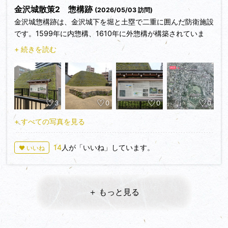
10は菱櫓と五十間長屋。つつじと櫓のコラボ。
感じでしたので、のびのびと撮影できました。海鼠壁と鉛瓦、
金沢城散策2 惣構跡
(2026/05/03 訪問)
正直、どの画像も金沢城に来る度に撮っていますが、毎回撮ら
「金場取り残し積み」の石垣が美しかったです。
金沢城惣構跡は、金沢城下を堀と土塁で二重に囲んだ防衛施設
ずにはいられない衝動にかられます。
です。1599年に内惣構、1610年に外惣構が構築されていま
⑤ 鼠多門
す。内惣構は徳川氏との緊張関係が高まったことを受け前田氏
+ 続きを読む
令和になって復元された櫓門です。黒い海鼠漆喰と白い鉛瓦が
の客将高山右近の指揮で造られ、外惣構は前田家家臣の篠原一
本当におしゃれに感じました！！
孝の指揮で構築されたとされています。
内部は無料で見学できて、五十間長屋もそうですが、しっかり
内惣構は延長約2.9ｋｍ、外惣構は約4.2ｋｍあり金沢城を挟
木造復元でありながらバリアフリー対策もしていて凄いと感じ
んで東西に分かれており、河岸段丘崖を利用して造られていま
ました。
3
0
0
0
す。土塁は兼六園の山崎山や、尾山神社庭園の築山などに一部
が残っていますが、ほぼ消滅しているそうですが、堀の大部分
⑥ 石川門
+ すべての写真を見る
は幅を縮小しながらも現在においても水が流れており、歴史的
金沢城のシンボルの一つで現存の建築物です。兼六園側の登城
用水として利用されているとの事です。
口のため、他のエリアとは違って観光客がとにかく多いので、
14
人が「いいね」しています。
♥ いいね
撮影される方はけっこう気を使うかもしれないです。
今回、主計町緑水苑に残る西内惣構跡も散策予定でしたが、お
石川門の下の百間堀跡は道路となっていて、石川橋の北側に前
孫ちゃんが予定より早く目覚め「じぃじを呼んでる」との事で
田利家像がありました。
連絡があったため諦めて帰宅しました。年2～3回の金沢訪問
＋ もっと見る
なので、また来た時に行こうと思っています。
⑦ 二の丸御殿（復元工事）
話題の二の丸御殿の復元工事が行われていました。五十間長屋
越しにクレーンや骨組みを見ることができ、工事始まってい