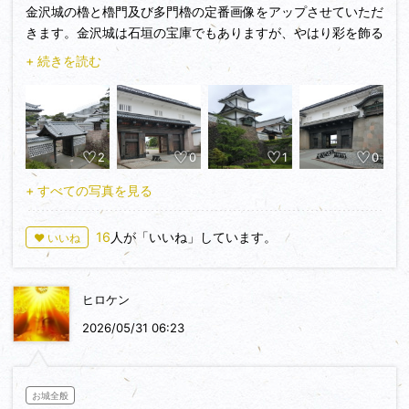
金沢城の櫓と櫓門及び多門櫓の定番画像をアップさせていただ
た構造で二重櫓のニラミ櫓があったようです。焼失後は再建さ
おなじみですが、石垣の右側が打込接、左側が切込接で石垣が
きます。金沢城は石垣の宝庫でもありますが、やはり彩を飾る
れず、出窓付きの土塀が櫓台に設けられ、そちらの状態で復元
積まれています。同じ場所で二種類の石垣が見られるというこ
櫓も恰好が良い(｡･ω･｡)ﾉ♡金沢城の櫓・櫓門・多門櫓のあち
されています。櫓門内部は無料で見学できます。
+ 続きを読む
とで、かなりレアですね。
こちで唐破風の出窓が優雅さを醸し出していると思っていま
す。
② 五十間長屋・菱櫓
⑧ 辰巳櫓台の高石垣
画像の１と２は2010年に再建された河北門の建築群、河北門
金沢城の目玉のひとつですね。写真では何度も拝見していまし
文禄年間に築かれた城内で最古の石垣とされています。百間堀
のスロープから撮った河北門表門と菱櫓・五十間長屋・橋爪門
たが、実際に三の丸から肉眼で見ると、手前の水堀の存在に気
跡（県道10号）の歩道から迫力のある石垣を見ることができ
2
0
1
0
続櫓を撮影できるスポットで最近のお気に入りの場所です。
づかないほどの圧倒的な威圧感があって凄いですね・・・
ます。高さ約21mで四段にわたって築かれ、とても迫力満点
画像3と4は重要文化財。現存する金沢城搦手桝形の建築群、
（さすが100万石ですな・・・）
でした！！
+ すべての写真を見る
石川門表門と石川二重櫓・石川門櫓門です。百閒堀から見上げ
る石川門と二重櫓はなんとも恰好が良い(｡･ω･｡)ﾉ♡。画像5と
③ 橋爪門
今回、初めての石川県 金沢城訪問でしたが、時間の兼ね合い
16
人が「いいね」しています。
♥ いいね
6は2001年に復元された橋爪門続櫓と五十間長屋。二の丸を
三の丸から二の丸に入る虎口で、城内最大の桝形となっていま
で、兼六園は周れなかったので、次に行く際は兼六園も巡りた
防衛する巨大な二重多門櫓、高さは約10ｍ、両端の長さは98
す。二の門（櫓門）の下には、敷石が敷かれています。のちに
いと思います。そして、金沢城の復旧を切に願っております。
ｍに及ぶそうです。金沢城といえばこの画像ではないでしょう
整備したものかなと思ったのですが、藩政期につくられたもの
ヒロケン
か。
のようです。他とは別格の門だったと分かる貴重な遺構ですの
画像7はこちらも現存する多門櫓で重要文化財です。三十間長
2026/05/31 06:23
で、建物の迫力に圧倒されますが、ここは足元も注目です！！
屋の出窓と突出しが恰好が良いと思います。画像8は橋爪門櫓
門と五十間長屋。画像9は2020年に復元された鼠多門。黒漆
④ 三十間長屋
喰で仕上げられていて他の門には見られない特徴です。画像
現存の多聞櫓ですが、位置的な関係で見学している方は少ない
お城全般