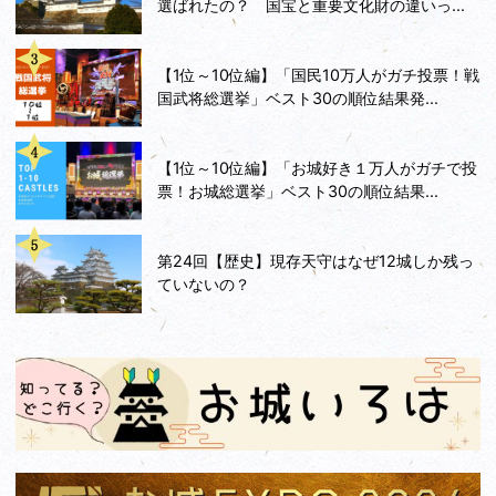
選ばれたの？ 国宝と重要文化財の違いっ...
【1位～10位編】「国民10万人がガチ投票！戦
国武将総選挙」ベスト30の順位結果発...
【1位～10位編】「お城好き１万人がガチで投
票！お城総選挙」ベスト30の順位結果...
第24回【歴史】現存天守はなぜ12城しか残っ
ていないの？