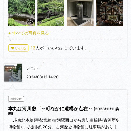
それから古河歴史博物館へ…江戸時代には宇都宮城と共に、将
軍が日光まで参拝する際の重要拠点…臨時的な幕府という意味
1
0
1
0
合いもあったらしい
+ すべての写真を見る
けれど現在は…城の遺構はほとんど残っておらず…古河歴史博
物館の諏訪曲輪跡くらいしか…痕跡がない
12
人が「いいね」しています。
♥ いいね
博物館ではストリートオルガンが唯一の撮影OK
中で鷹見泉石の生涯ならびに肖像画（西洋画法で割と有名）を
シェル
見学
2024/08/12 14:20
お城全般
本丸は河川敷 ～町なかに遺構が点在～
(2023/11/11 訪
問)
JR東北本線(宇都宮線)古河駅西口から諏訪曲輪跡(古河歴史
博物館)まで徒歩約20分。古河歴史博物館に駐車場がありま