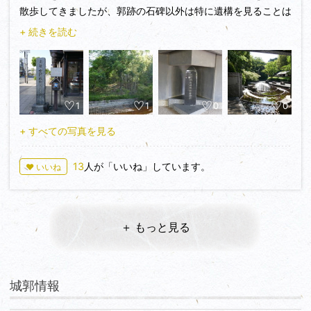
散歩してきましたが、郭跡の石碑以外は特に遺構を見ることは
三階櫓がデザインされています。堤防から見て、河川敷の野球
出来ませんでした‥が、肉球さんや他の方の投稿を見ると
グラウンドの周辺が本丸跡だったようです。
+ 続きを読む
まだ、いろいろ見るべきところは有った様子。
本丸などの主要部は河川敷になってしまいましたが、諏訪曲
グーグルマップにも門跡や櫓跡などいろいろ出ている。
輪や建造物が残っているので、かなり楽しめました！！
これ、前からあったっけ？
なんにせよ、古河城もう一度行かねばなりませんな。
1
1
0
0
何気なしに歩くのと、どこに何があったのか分かっていて
歩くのでは視点が違ってきます。
+ すべての写真を見る
古河歴史博物館では特別展をやっていて、刀剣乱舞の堀川圀廣
との
13
人が「いいね」しています。
♥ いいね
コラボをやっていました。刀剣の展示もいっぱいあったのです
が
堀川圀廣といってもいろいろあるようです。古河城の模型もあ
りました。
＋ もっと見る
博物館自体が出城の諏訪原曲輪跡に建てられています。
城郭情報