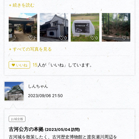
す。
+ 続きを読む
駅から諏訪曲輪への道中にあるお休み処坂長は、古河城の文
庫蔵と乾蔵を移築したもののようです。お休み処坂長では、古
河城の御城印が販売されています。
その南にある福法寺には古河城二の丸御殿 乾門が移築され
2
0
0
1
ています。
福法寺から西に進み、古河歴史博物館へ移動。
+ すべての写真を見る
博物館の周辺が諏訪曲輪(出城)跡で、こちらには土塁と空堀
跡が残っており、きれいに整備されていました。
15
人が「いいね」しています。
♥ いいね
古河歴史博物館の入り口部分には、「古河城出城諏訪曲輪
跡」の石碑が立っています。博物館の常設展の方では、古河城
の模型が展示されており、展示室で古河城の解説シートも配布
しんちゃん
されていたので、せっかくなのでいただきました。
博物館を見学後、諏訪曲輪跡から移動し、西に5分ほど進む
2023/09/06 21:50
と桜町曲輪の獅子ヶ崎土塁も現存しており、案内板も設置され
ています。この周辺に、徳川将軍の日光社参の時に使用されて
いた御成門があったようですが、石碑等は設置されていません
お城全般
でした。
古河公方の本拠
(2023/05/04 訪問)
そこから西に進み、渡良瀬川の河川敷の堤防を南に進んでい
古河城を散策したく、古河歴史博物館と渡良瀬川周辺を
くと堤防上に古河城の本丸跡の石碑が建っています。石碑は御