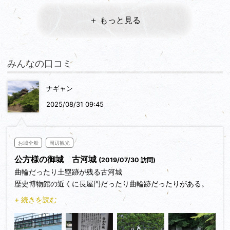
＋ もっと見る
みんなの口コミ
ナギャン
2025/08/31 09:45
お城全般
周辺観光
公方様の御城 古河城
(2019/07/30 訪問)
曲輪だったり土塁跡が残る古河城
歴史博物館の近くに長屋門だったり曲輪跡だったりがある。
古河公方様が在所していたということでもっと大きなお屋敷や
+ 続きを読む
遺構が残っているのかなと思ったが少しがっかりした。