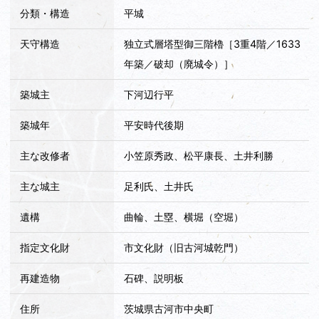
分類・構造
平城
天守構造
独立式層塔型御三階櫓［3重4階／1633
年築／破却（廃城令）］
築城主
下河辺行平
築城年
平安時代後期
主な改修者
小笠原秀政、松平康長、土井利勝
主な城主
足利氏、土井氏
遺構
曲輪、土塁、横堀（空堀）
指定文化財
市文化財（旧古河城乾門）
再建造物
石碑、説明板
住所
茨城県古河市中央町