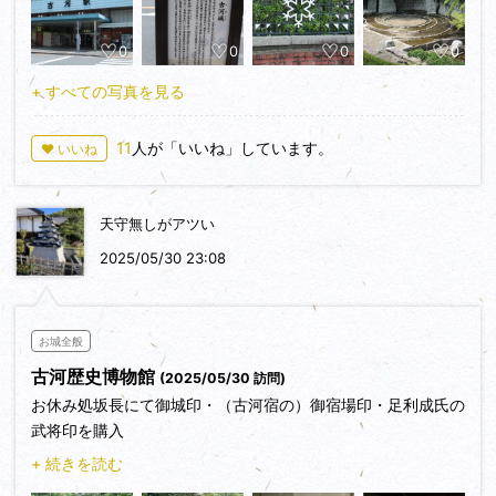
古河歴史博物館の収蔵物はたくさんあり面白いし、藩主の土井
利位様が雪の結晶を研究していたということも初めて知れてよ
0
0
0
0
かった。
この土井様は雪の結晶を研究していただけではなく「大塩平八
+ すべての写真を見る
郎の乱」の鎮圧に立ち会ったり老中首座になったりとかなり有
能大名様。
11
人が「いいね」しています。
♥ いいね
歴史博物館からちょっと歩いて渡良瀬川の土手までいくと記念
碑か案内板がある。
天守無しがアツい
現在、グーグルマップで検索すると古河城跡はただの原っぱだ
がそのうち天守でも建ったら面白いなと思った。
2025/05/30 23:08
バルーンで天守を作ったりしていたので意外と古河市もノリノ
リかな。
お城全般
古河歴史博物館
(2025/05/30 訪問)
お休み処坂長にて御城印・（古河宿の）御宿場印・足利成氏の
武将印を購入
+ 続きを読む
（お休み処坂長 HP）http://sakacho.com/