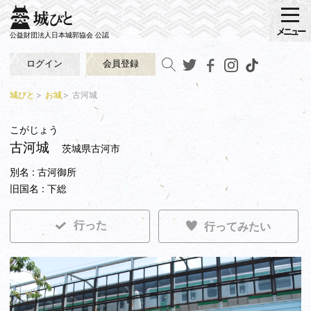
メニュー
公益財団法人日本城郭協会 公認
ログイン
会員登録
城びと
お城
古河城
こがじょう
古河城
茨城県古河市
別名 : 古河御所
旧国名 : 下総
行った
行ってみたい