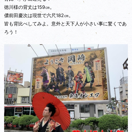
徳川様の背丈は159㎝。
儂前田慶次は現世で六尺182㎝。
皆も背比べしてみよ。意外と天下人が小さい事に驚くであ
ろう！