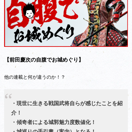
【前田慶次の自腹でお城めぐり】
他の連載と何が違うのか！？
・現世に生きる戦国武将自らが感じたことを紹
介！
・傾奇者による城郭魅力度数値化！
・城巡りの手引書（案内）となる！