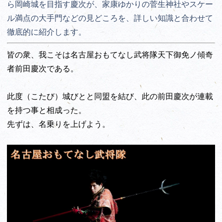
ら岡崎城を目指す慶次が、家康ゆかりの菅生神社やスケー
ル満点の大手門などの見どころを、詳しい知識と合わせて
徹底的に紹介します。
皆の衆、我こそは名古屋おもてなし武将隊天下御免ノ傾奇
者前田慶次である。
此度（こたび）城びとと同盟を結び、此の前田慶次が連載
を持つ事と相成った。
先ずは、名乗りを上げよう。