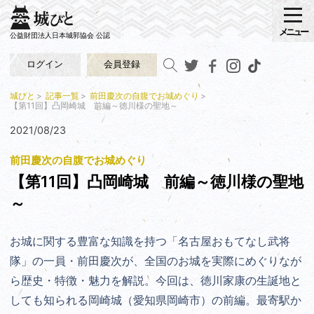
メニュー
公益財団法人日本城郭協会 公認
ログイン
会員登録
城びと
記事一覧
前田慶次の自腹でお城めぐり
【第11回】凸岡崎城 前編～徳川様の聖地～
2021/08/23
前田慶次の自腹でお城めぐり
【第11回】凸岡崎城 前編～徳川様の聖地
～
お城に関する豊富な知識を持つ「名古屋おもてなし武将
隊」の一員・前田慶次が、全国のお城を実際にめぐりなが
ら歴史・特徴・魅力を解説。今回は、
徳川家康の生誕地と
しても知られる岡崎城（愛知県岡崎市）の前編。最寄駅か