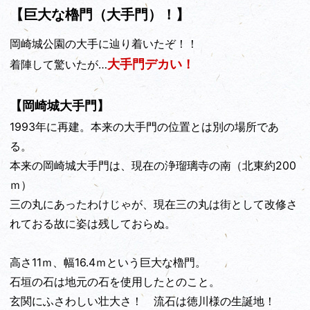
【巨大な櫓門（大手門）！】
岡崎城公園の大手に辿り着いたぞ！！
大手門デカい！
着陣して驚いたが…
【岡崎城大手門】
1993年に再建。本来の大手門の位置とは別の場所であ
る。
本来の岡崎城大手門は、現在の浄瑠璃寺の南（北東約200
ｍ）
三の丸にあったわけじゃが、現在三の丸は街として改修さ
れておる故に姿は残しておらぬ。
高さ11ｍ、幅16.4ｍという巨大な櫓門。
石垣の石は地元の石を使用したとのこと。
玄関にふさわしい壮大さ！ 流石は徳川様の生誕地！