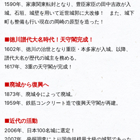
1590年、家康関東転封となり、豊臣家臣の田中吉政が入
城。石垣、城壁を用いて近世城郭に大改修！ また、城下
町も整備も行い現在の岡崎の原型を造った！
■徳川譜代大名時代！天守閣完成！
1602年、徳川の治世となり重臣・本多家が入城。以降、
譜代大名が歴代の城主を務める。
1617年、3重の天守閣が完成！
■廃城から復興へ
1873年、廃城令によって廃城。
1959年、鉄筋コンクリート造で復興天守閣が再建。
■近代の活動
2006年、日本100名城に選定！
2007年、発掘調査により国内規模最大級の城郭であった