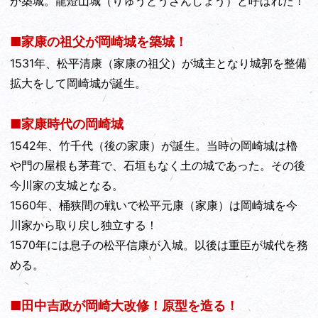
が築城。龍燈山城（りゅうとうざんじょう）と呼ばれた！
■家康の祖父が岡崎城を築城！
1531年、松平清康（家康の祖父）が城主となり城郭を整備
拡大をして岡崎城が誕生。
■家康時代の岡崎城
1542年、竹千代（後の家康）が誕生。当時の岡崎城は櫓
や門の屋根も茅葺で、石垣もなく土の城であった。その後
今川家の支城となる。
1560年、桶狭間の戦いで松平元康（家康）は岡崎城を今
川家から取り戻し独立する！
1570年には息子の松平信康が入城。以後は重臣が城代を務
める。
■田中吉政が岡崎大改修！原型を造る！