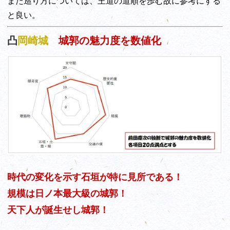
また巡り方については、王道の道順を歩む故に参考にする
と良い。
凸
岡崎城
城郭の魅力度を数値化
時代の変化を示す石垣が特に見所である！
規模は日ノ本最大級の城郭！
天下人が誕生せし城郭！