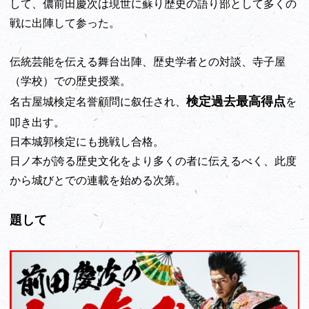
して、儂前田慶次は現世に蘇り歴史の語り部として多くの
戦に出陣して参った。
伝統芸能を伝える舞台出陣、歴史学者との対談、寺子屋
（学校）での歴史授業。
検定過去最高得点
名古屋城検定名誉顧問に叙任され、
を
叩き出す。
日本城郭検定にも挑戦し合格。
日ノ本が誇る歴史文化をより多くの者に伝えるべく、此度
から城びとでの連載を始める次第。
題して