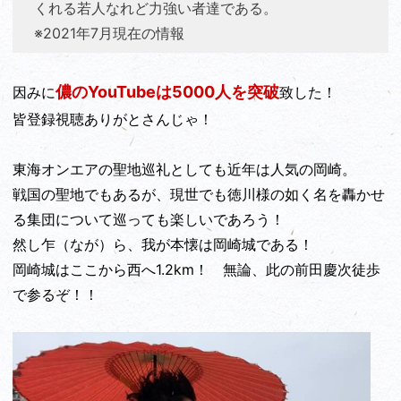
くれる若人なれど力強い者達である。
※2021年7月現在の情報
儂のYouTubeは5000人を突破
因みに
致した！
皆登録視聴ありがとさんじゃ！
東海オンエアの聖地巡礼としても近年は人気の岡崎。
戦国の聖地でもあるが、現世でも徳川様の如く名を轟かせ
る集団について巡っても楽しいであろう！
然し乍（なが）ら、我が本懐は岡崎城である！
岡崎城はここから西へ1.2km！ 無論、此の前田慶次徒歩
で参るぞ！！