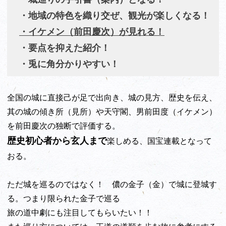
・地域の特色を織り交ぜ、観光が楽しくなる！
・イケメン（前田慶次）が見れる！
・要点を抑えた紹介！
・兎に角分かりやすい！
全国の城に直接己が足で出向き、城の見方、歴史を伝え、
其の城の傾き所（見所）や天守閣、男前田度（イケメン）
を前田慶次の独断で評価する。
歴史初心者から玄人まで
楽しめる、国宝連載となって
おる。
ただ城を巡るのではなく！ 儂の金子（金）で城に登城す
る。つまり限られた金子で巡る
旅の道中劇にも注目してもらいたい！！