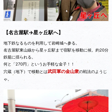
【名古屋駅→星ヶ丘駅へ】
地下鉄なるものを利用して岩崎城へ参る。
名古屋駅東山線から星ヶ丘駅まで宿駅を移動に候。約20分
鉄籠に揺られる。
何と「270円」というお手軽な金子！！
武田軍の金山衆
穴蔵（地下）で移動とは
の戦法のようじ
ゃ。