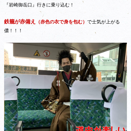
『岩崎御岳口』行きに乗り込む！
鉄籠が赤備え
（赤色の衣で身を包む）
で士気が上がる
儂！！！