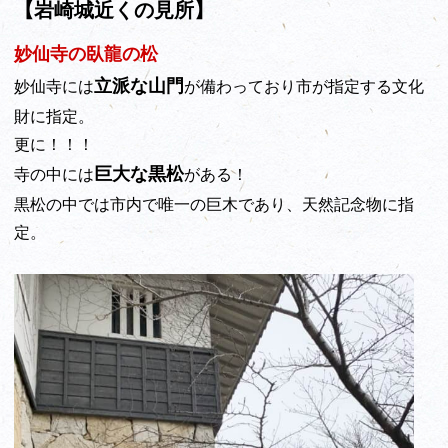
【岩崎城近くの見所】
妙仙寺の臥龍の松
立派な山門
妙仙寺には
が備わっており市が指定する文化
財に指定。
更に！！！
巨大な黒松
寺の中には
がある！
黒松の中では市内で唯一の巨木であり、天然記念物に指
定。