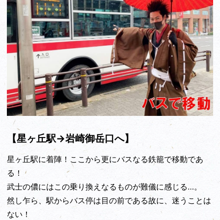
【星ヶ丘駅→岩崎御岳口へ】
星ヶ丘駅に着陣！ここから更にバスなる鉄籠で移動であ
る！
武士の儂にはこの乗り換えなるものが難儀に感じる…。
然し乍ら、駅からバス停は目の前である故に、迷うことは
ない！