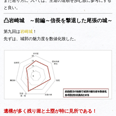
また巡り方については、王道の道順を歩む故に参考にする
と良い。
凸岩崎城 ～前編～信長を撃退した尾張の城～
第九回は
岩崎城
！
先ずは、城郭の魅力度を数値化致した。
遺構が多く残り堀と土塁が特に見所である！