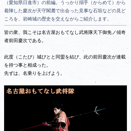
（愛知県日進市）の前編。
うっかり搦手（からめて）から
着陣した慶次が天守閣麓で出会った見事な石垣などの見ど
ころを、岩崎城の歴史を交えながらご紹介します。
皆の衆、我こそは名古屋おもてなし武将隊天下御免ノ傾奇
者前田慶次である。
此度（こたび）城びとと同盟を結び、此の前田慶次が連載
を持つ事と相成った。
先ずは、名乗りを上げよう。