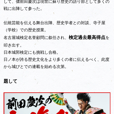
して、儂前田慶次は現世に蘇り歴史の語り部として多くの
戦に出陣して参った。
伝統芸能を伝える舞台出陣、歴史学者との対談、寺子屋
（学校）での歴史授業。
検定過去最高得点
名古屋城検定名誉顧問に叙任され、
を
叩き出す。
日本城郭検定にも挑戦し合格。
日ノ本が誇る歴史文化をより多くの者に伝えるべく、此度
から城びとでの連載を始める次第。
題して