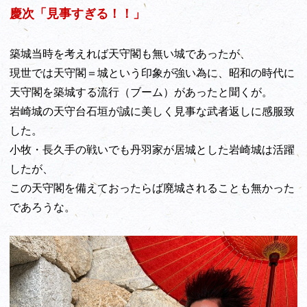
慶次「見事すぎる！！」
築城当時を考えれば天守閣も無い城であったが、
現世では天守閣＝城という印象が強い為に、昭和の時代に
天守閣を築城する流行（ブーム）があったと聞くが。
岩崎城の天守台石垣が誠に美しく見事な武者返しに感服致
した。
小牧・長久手の戦いでも丹羽家が居城とした岩崎城は活躍
したが、
この天守閣を備えておったらば廃城されることも無かった
であろうな。