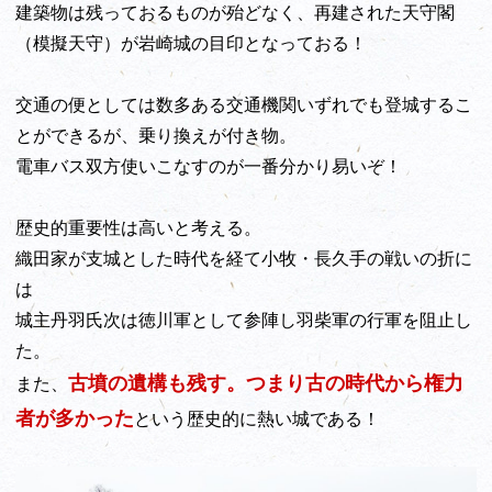
建築物は残っておるものが殆どなく、再建された天守閣
（模擬天守）が岩崎城の目印となっておる！
交通の便としては数多ある交通機関いずれでも登城するこ
とができるが、乗り換えが付き物。
電車バス双方使いこなすのが一番分かり易いぞ！
歴史的重要性は高いと考える。
織田家が支城とした時代を経て小牧・長久手の戦いの折に
は
城主丹羽氏次は徳川軍として参陣し羽柴軍の行軍を阻止し
た。
古墳の遺構も残す。つまり古の時代から権力
また、
者が多かった
という歴史的に熱い城である！