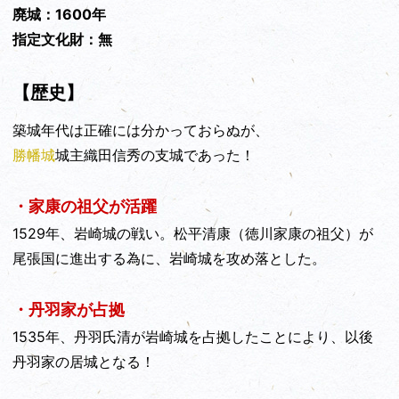
廃城：1600年
指定文化財：無
【歴史】
築城年代は正確には分かっておらぬが、
勝幡城
城主織田信秀の支城であった！
・家康の祖父が活躍
1529年、岩崎城の戦い。松平清康（徳川家康の祖父）が
尾張国に進出する為に、岩崎城を攻め落とした。
・丹羽家が占拠
1535年、丹羽氏清が岩崎城を占拠したことにより、以後
丹羽家の居城となる！