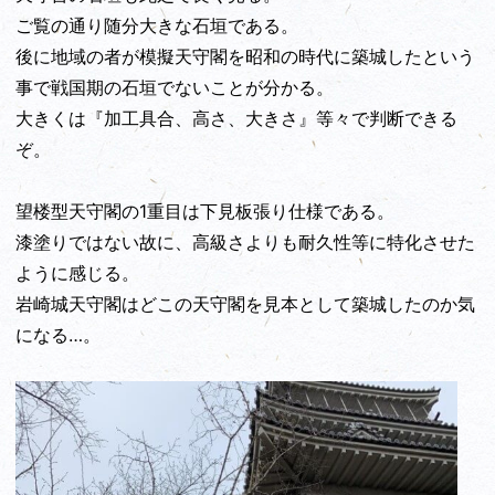
ご覧の通り随分大きな石垣である。
後に地域の者が模擬天守閣を昭和の時代に築城したという
事で戦国期の石垣でないことが分かる。
大きくは『加工具合、高さ、大きさ』等々で判断できる
ぞ。
望楼型天守閣の1重目は下見板張り仕様である。
漆塗りではない故に、高級さよりも耐久性等に特化させた
ように感じる。
岩崎城天守閣はどこの天守閣を見本として築城したのか気
になる…。