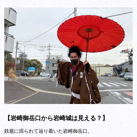
【岩崎御岳口から岩崎城は見える？】
鉄籠に揺られて辿り着いた岩崎御岳口。