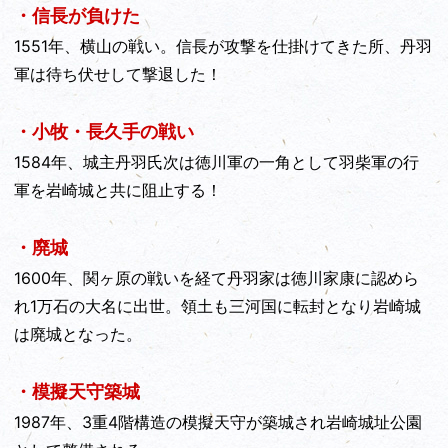
・信長が負けた
1551年、横山の戦い。信長が攻撃を仕掛けてきた所、丹羽
軍は待ち伏せして撃退した！
・小牧・長久手の戦い
1584年、城主丹羽氏次は徳川軍の一角として羽柴軍の行
軍を岩崎城と共に阻止する！
・廃城
1600年、関ヶ原の戦いを経て丹羽家は徳川家康に認めら
れ1万石の大名に出世。領土も三河国に転封となり岩崎城
は廃城となった。
・模擬天守築城
1987年、3重4階構造の模擬天守が築城され岩崎城址公園