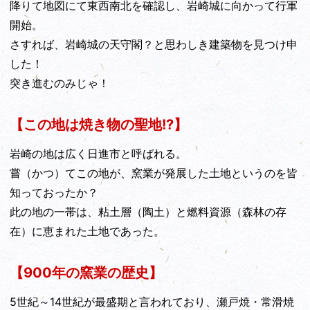
降りて地図にて東西南北を確認し、岩崎城に向かって行軍
開始。
さすれば、岩崎城の天守閣？と思わしき建築物を見つけ申
した！
突き進むのみじゃ！
【この地は焼き物の聖地!?】
岩崎の地は広く日進市と呼ばれる。
嘗（かつ）てこの地が、窯業が発展した土地というのを皆
知っておったか？
此の地の一帯は、粘土層（陶土）と燃料資源（森林の存
在）に恵まれた土地であった。
【900年の窯業の歴史】
5世紀～14世紀が最盛期と言われており、瀬戸焼・常滑焼