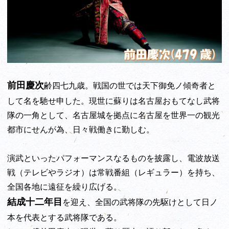
前田慶次
齢四七九歳。戦国の世では天下御免ノ傾奇者と
して名を馳せ申した。現世に蘇りは名古屋おもてなし武将
隊の一角として、名古屋城を拠点に名古屋を世界一の観光
都市にせんが為、日々戦働きに勤しむ。
演武といったパフォーマンスなるものを披露し、電波放送
戦（テレビやラジオ）は常戦番組（レギュラー）を持ち、
全国各地に遠征を繰り広げる。
結成十二年目
を迎え、全国の武将隊の先駆けとして日ノ
本を代表とする武将隊である。