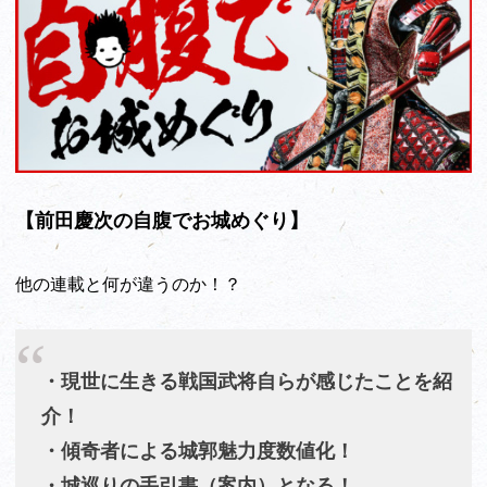
【前田慶次の自腹でお城めぐり】
他の連載と何が違うのか！？
・現世に生きる戦国武将自らが感じたことを紹
介！
・傾奇者による城郭魅力度数値化！
・城巡りの手引書（案内）となる！