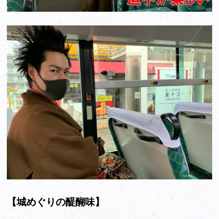
【城めぐりの醍醐味】