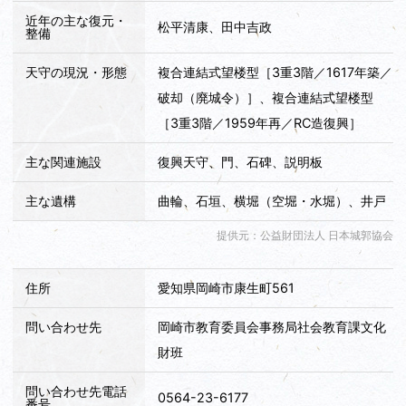
近年の主な復元・
松平清康、田中吉政
整備
天守の現況・形態
複合連結式望楼型［3重3階／1617年築／
破却（廃城令）］、複合連結式望楼型
［3重3階／1959年再／RC造復興］
主な関連施設
復興天守、門、石碑、説明板
主な遺構
曲輪、石垣、横堀（空堀・水堀）、井戸
提供元：公益財団法人 日本城郭協会
住所
愛知県岡崎市康生町561
問い合わせ先
岡崎市教育委員会事務局社会教育課文化
財班
問い合わせ先電話
0564-23-6177
番号