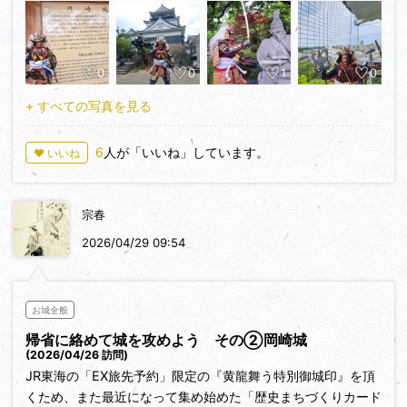
0
0
1
0
+ すべての写真を見る
6
人が「いいね」しています。
♥ いいね
宗春
2026/04/29 09:54
お城全般
帰省に絡めて城を攻めよう その②岡崎城
(2026/04/26 訪問)
JR東海の「EX旅先予約」限定の『黄龍舞う特別御城印』を頂
くため、また最近になって集め始めた「歴史まちづくりカード