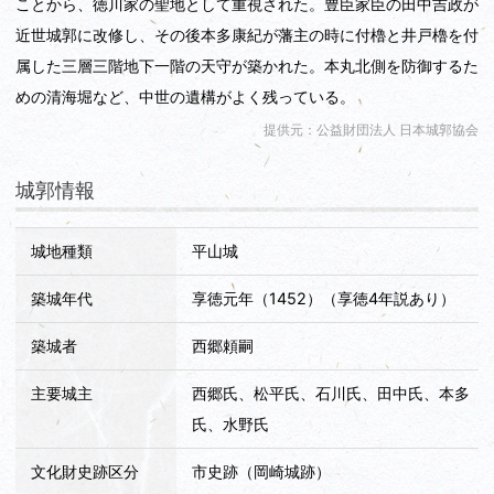
ことから、徳川家の聖地として重視された。豊臣家臣の田中吉政が
近世城郭に改修し、その後本多康紀が藩主の時に付櫓と井戸櫓を付
属した三層三階地下一階の天守が築かれた。本丸北側を防御するた
めの清海堀など、中世の遺構がよく残っている。
提供元：公益財団法人 日本城郭協会
城郭情報
城地種類
平山城
築城年代
享徳元年（1452）（享徳4年説あり）
築城者
西郷頼嗣
主要城主
西郷氏、松平氏、石川氏、田中氏、本多
氏、水野氏
文化財史跡区分
市史跡（岡崎城跡）