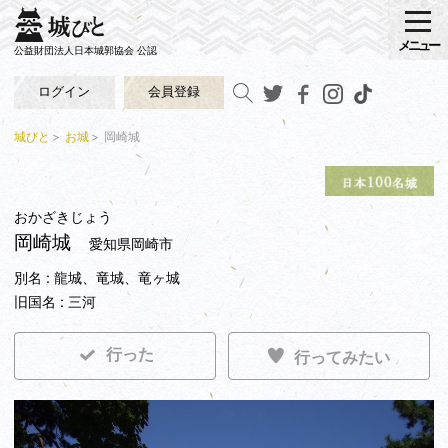
メニュー
公益財団法人日本城郭協会 公認
ログイン
会員登録
城びと
お城
岡崎城
おかざきじょう
岡崎城
愛知県岡崎市
別名 : 龍城、竜城、竜ヶ城
旧国名 : 三河
行った
行ってみたい