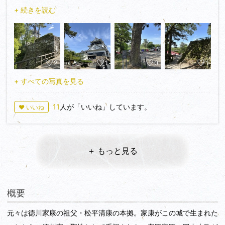
(歴まちカード)」を頂くために登城しました。
+ 続きを読む
2
1
0
1
+ すべての写真を見る
11
人が「いいね」しています。
♥ いいね
＋ もっと見る
概要
元々は徳川家康の祖父・松平清康の本拠。家康がこの城で生まれた