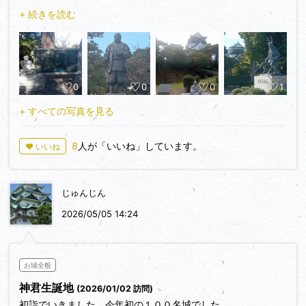
て登城。徳川家菩提寺の大樹寺も参観。
+ 続きを読む
0
0
0
1
+ すべての写真を見る
8
人が「いいね」しています。
♥ いいね
じゅんじん
2026/05/05 14:24
お城全般
神君生誕地
(2026/01/02 訪問)
初詣でいきました。今年初の１００名城でした。