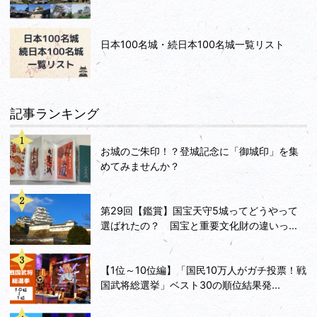
日本100名城・続日本100名城一覧リスト
記事ランキング
お城のご朱印！？登城記念に「御城印」を集
めてみませんか？
第29回【鑑賞】国宝天守5城ってどうやって
選ばれたの？ 国宝と重要文化財の違いっ...
【1位～10位編】「国民10万人がガチ投票！戦
国武将総選挙」ベスト30の順位結果発...