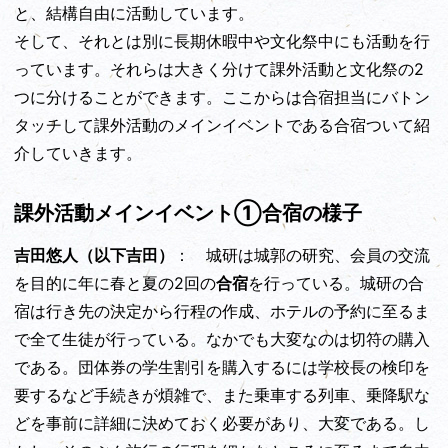
と、結構自由に活動しています。
そして、それとは別に長期休暇中や文化祭中にも活動を行
っています。それらは大きく分けて課外活動と文化祭の2
つに分けることができます。ここからは合宿担当にバトン
タッチして課外活動のメインイベントである合宿ついて紹
介していきます。
課外活動メインイベント①合宿の様子
吉田悠人（以下吉田）
： 城研は城郭の研究、会員の交流
を目的に年に春と夏の2回の
合宿
を行っている。城研の合
宿は行き先の決定から行程の作成、ホテルの予約に至るま
で全て生徒が行っている。なかでも大変なのは切符の購入
である。団体券の学生割引を購入するには学校長の検印を
要するなど手続きが煩雑で、また乗車する列車、乗降駅な
どを事前に詳細に決めておく必要があり、大変である。し