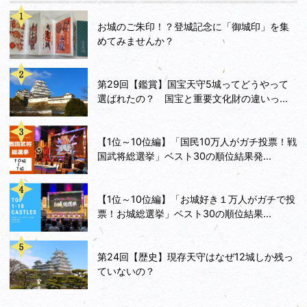
お城のご朱印！？登城記念に「御城印」を集
めてみませんか？
第29回【鑑賞】国宝天守5城ってどうやって
選ばれたの？ 国宝と重要文化財の違いっ...
【1位～10位編】「国民10万人がガチ投票！戦
国武将総選挙」ベスト30の順位結果発...
【1位～10位編】「お城好き１万人がガチで投
票！お城総選挙」ベスト30の順位結果...
第24回【歴史】現存天守はなぜ12城しか残っ
ていないの？