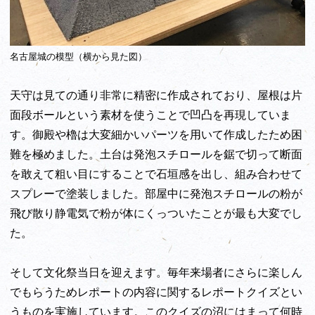
名古屋城の模型（横から見た図）
天守は見ての通り非常に精密に作成されており、屋根は片
面段ボールという素材を使うことで凹凸を再現していま
す。御殿や櫓は大変細かいパーツを用いて作成したため困
難を極めました。土台は発泡スチロールを鋸で切って断面
を敢えて粗い目にすることで石垣感を出し、組み合わせて
スプレーで塗装しました。部屋中に発泡スチロールの粉が
飛び散り静電気で粉が体にくっついたことが最も大変でし
た。
そして文化祭当日を迎えます。毎年来場者にさらに楽しん
でもらうためレポートの内容に関するレポートクイズとい
うものを実施しています。このクイズの沼にはまって何時