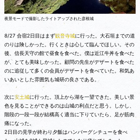
夜景モードで撮影したライトアップされた彦根城
8/27 合宿2日目はまず
観音寺城
に行った。大石垣までの道
のりは険しかった。行くときは心して臨んでほしい。その
後、信長天守の館で昼食を食べた。僕は近江牛丼を食べた
が、とても美味しかった。顧問の先生がデザートを食べた
のに追従して多くの会員がデザートを食べていた。和気あ
いあいとした雰囲気も城研の良さである。
次に
安土城
に行った。頂上から湖を一望できた。美しい景
色を見ることができるのは山城の利点だと思う。しかし、
階段の一段一段が結構高く適当に下りていたら、足が筋肉
痛になった。
2日目の見学が終わり夕飯はハンバーグシチューを食べ