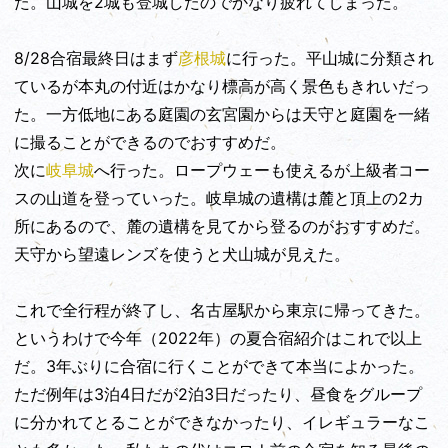
た。山城を2城も登城したのでかなり疲れてしまった。
8/28合宿最終日はまず
彦根城
に行った。平山城に分類され
ているが本丸の付近はかなり標高が高く景色もきれいだっ
た。一方低地にある庭園の玄宮園からは天守と庭園を一緒
に撮ることができるのでおすすめだ。
次に
岐阜城
へ行った。ロープウェーも使えるが上級者コー
スの山道を登っていった。岐阜城の遺構は麓と頂上の2カ
所にあるので、麓の遺構を見てから登るのがおすすめだ。
天守から望遠レンズを使うと犬山城が見えた。
これで全行程が終了し、名古屋駅から東京に帰ってきた。
というわけで今年（2022年）の夏合宿紹介はこれで以上
だ。3年ぶりに合宿に行くことができて本当によかった。
ただ例年は3泊4日だが2泊3日だったり、昼食をグループ
に分かれてとることができなかったり、イレギュラーなこ