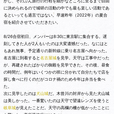
かし、そのぶん旅行の行程を細かなところに至るまで自由
に決められるので城研の活動の中でも最も楽しい活動であ
るといっても過言ではない。早速昨年（2022年）の夏合
宿を紹介させていただきたい。
8/26合宿初日、メンバーは8:30に東京駅に集合する。遅
刻してきた人が2人もいたのは大変遺憾だった。なにはと
もあれ無事、予定通りの新幹線に乗り名古屋へ向かった。
名古屋に到着すると
名古屋城
を見学。天守は工事中だった
が、再建されたばかりの御殿を見学できた。その後、昼食
の時間だ。例年はいくつかの班に分かれて自分たちで店を
探し食べに行くのだがコロナ禍のため今年は弁当を食べ
た。
次に見学したのは
犬山城
だ。木曾川の対岸から見た犬山城
は美しかった。一番驚いたのは天守で望遠レンズを使うと
岐阜城
が見えたことだ。天守の高欄の柵が低かったことに