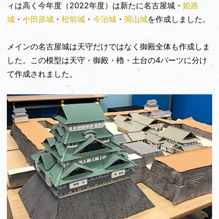
ィは高く今年度（2022年度）は新たに名古屋城・
姫路
城
・
小田原城
・
松前城
・
今治城
・
岡山城
を作成しました。
メインの名古屋城は天守だけではなく御殿全体も作成しま
した。この模型は天守・御殿・櫓・土台の4パーツに分け
て作成されました。