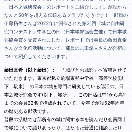
「日本之城研究会」のレポートをご紹介します。創設から
なんと50年を超える伝統あるクラブだそうです！ 部員の
伊藤拓生さんは2022年に開催された第21回「城の自由研
究コンテスト」中学生の部（日本城郭協会主催）で日本城
郭協会賞を受賞されました。レポートでは会長の藤田直希
さんが文化祭活動について、部員の吉田悠人さんが合宿に
ついて紹介してくださいます。
藤田直希（以下藤田）
： 「城びとお城部」へ寄稿させて
いただきます。東京都私立駒場東邦中学校・高等学校(以
下、駒東) の日本の城を専門に研究している部活の、日
本之城研究会です(以下、城研) 。この部活は中1から高2
までの会員22名で構成されていて、今年で創設52年周年
の歴史ある部活です。
普段の活動では部所有の城に関する本を読んだり会員同士
で城について語りあったり、はたまた普通に雑談したり