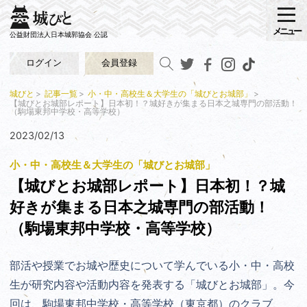
メニュー
公益財団法人日本城郭協会 公認
ログイン
会員登録
城びと
記事一覧
小・中・高校生＆大学生の「城びとお城部」
【城びとお城部レポート】日本初！？城好きが集まる日本之城専門の部活動！
（駒場東邦中学校・高等学校）
2023/02/13
小・中・高校生＆大学生の「城びとお城部」
【城びとお城部レポート】日本初！？城
好きが集まる日本之城専門の部活動！
（駒場東邦中学校・高等学校）
部活や授業でお城や歴史について学んでいる小・中・高校
生が研究内容や活動内容を発表する「城びとお城部」。今
回は、駒場東邦中学校・高等学校（東京都）のクラブ、