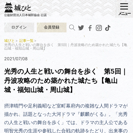
メニュー
公益財団法人日本城郭協会 公認
ログイン
会員登録
城びと
記事一覧
光秀の人生と戦いの舞台を歩く 第5回｜丹波攻略のため築かれた城たち【亀
山城・福知山城・周山城】
2021/07/08
光秀の人生と戦いの舞台を歩く 第5回｜
丹波攻略のため築かれた城たち【亀山
城・福知山城・周山城】
摂津晴門や足利義昭など室町幕府内の複雑な人間ドラマが
描かれ、話題となった
大河ドラマ『
麒麟がくる』。「光秀
の人生と戦いの舞台を歩く」では、ドラマの主人公である
明智光秀の生涯や参戦した合戦の軌跡をたどり、出来事の