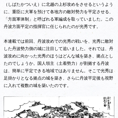
（しばたかついえ）に北越の上杉攻めをさせるというよう
に、重臣に大軍を預けて各地方の敵対勢力を平定させる、
「方面軍体制」と呼ばれる軍編成を取っていました。この
丹波方面平定の指揮官に任じられたのが光秀です。
本連載では前回、丹波攻めでの光秀の戦いを、光秀に敵対
した丹波勢力側の城に注目して追いました。それでは、丹
波攻めに向かった光秀のほうはどんな城を築き、拠点とし
たのでしょうか。国人領主（土着勢力）が割拠する丹波
は、簡単に平定できる地域ではありません。そこで光秀は
足掛かりとなる拠点の城を築き、さらに丹波平定後も視野
に入れて複数の城を築いたのです。