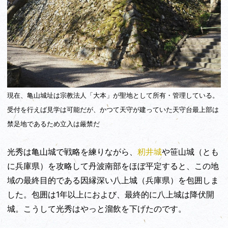
現在、亀山城址は宗教法人「大本」が聖地として所有・管理している。
受付を行えば見学は可能だが、かつて天守が建っていた天守台最上部は
禁足地であるため立入は厳禁だ
光秀は亀山城で戦略を練りながら、
籾井城
や笹山城（とも
に兵庫県）を攻略して丹波南部をほぼ平定すると、この地
域の最終目的である因縁深い八上城（兵庫県）を包囲しま
した。包囲は1年以上におよび、最終的に八上城は降伏開
城。こうして光秀はやっと溜飲を下げたのです。