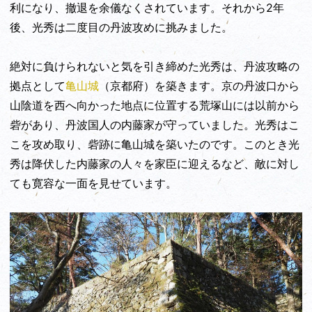
利になり、撤退を余儀なくされています。それから2年
後、光秀は二度目の丹波攻めに挑みました。
絶対に負けられないと気を引き締めた光秀は、丹波攻略の
拠点として
亀山城
（京都府）を築きます。京の丹波口から
山陰道を西へ向かった地点に位置する荒塚山には以前から
砦があり、丹波国人の内藤家が守っていました。光秀はこ
こを攻め取り、砦跡に亀山城を築いたのです。このとき光
秀は降伏した内藤家の人々を家臣に迎えるなど、敵に対し
ても寛容な一面を見せています。