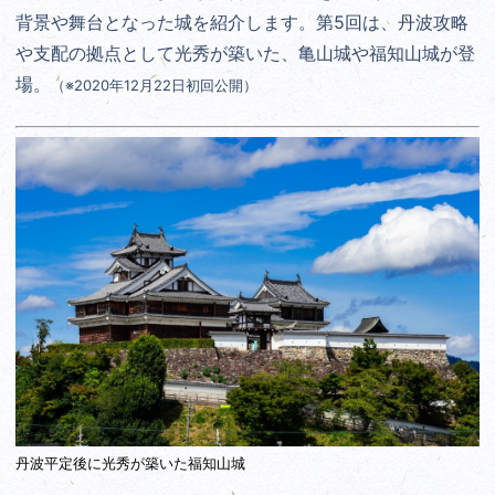
背景や舞台となった城を紹介します。第5回は、丹波攻略
や支配の拠点として光秀が築いた、亀山城や福知山城が登
場。
（※2020年12月22日初回公開）
丹波平定後に光秀が築いた福知山城