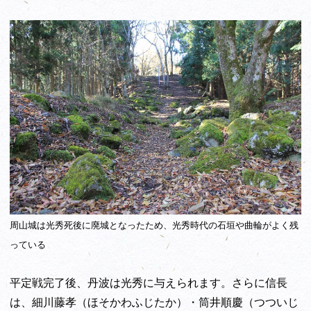
周山城は光秀死後に廃城となったため、光秀時代の石垣や曲輪がよく残
っている
平定戦完了後、丹波は光秀に与えられます。さらに信長
は、細川藤孝（ほそかわふじたか）・筒井順慶（つついじ