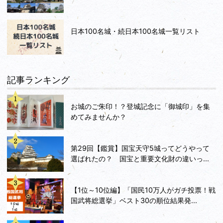
日本100名城・続日本100名城一覧リスト
記事ランキング
お城のご朱印！？登城記念に「御城印」を集
めてみませんか？
第29回【鑑賞】国宝天守5城ってどうやって
選ばれたの？ 国宝と重要文化財の違いっ...
【1位～10位編】「国民10万人がガチ投票！戦
国武将総選挙」ベスト30の順位結果発...