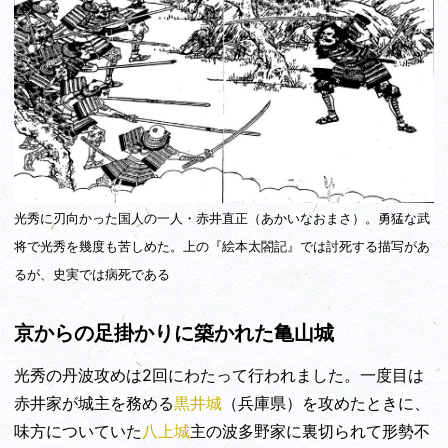
光秀に刃向かった国人の一人・赤井直正（あかいなおまさ）。勇猛な武
将で光秀を幾度も苦しめた。上の『絵本太閤記』では討死する描写があ
るが、史実では病死である
京からの足掛かりに築かれた亀山城
光秀の丹波攻めは2回にわたって行われました。一度目は
赤井家が城主を務める
黒井城
（兵庫県）を攻めたときに、
味方についていた
八上城
主の波多野家に裏切られて形勢不