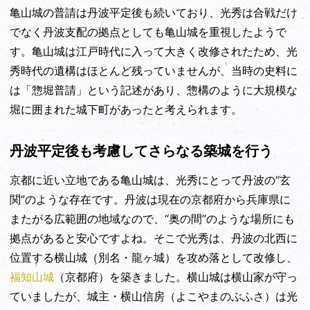
亀山城の普請は丹波平定後も続いており、光秀は合戦だけ
でなく丹波支配の拠点としても亀山城を重視したようで
す。亀山城は江戸時代に入って大きく改修されたため、光
秀時代の遺構はほとんど残っていませんが、当時の史料に
は「惣堀普請」という記述があり、惣構のように大規模な
堀に囲まれた城下町があったと考えられます。
丹波平定後も考慮してさらなる築城を行う
京都に近い立地である亀山城は、光秀にとって丹波の“玄
関”のような存在です。丹波は現在の京都府から兵庫県に
またがる広範囲の地域なので、“奥の間”のような場所にも
拠点があると安心ですよね。そこで光秀は、丹波の北西に
位置する横山城（別名・龍ヶ城）を攻め落として改修し、
福知山城
（京都府）を築きました。横山城は横山家が守っ
ていましたが、城主・横山信房（よこやまのぶふさ）は光