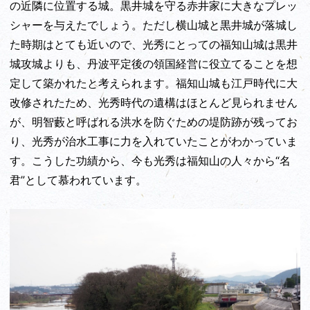
の近隣に位置する城。黒井城を守る赤井家に大きなプレッ
シャーを与えたでしょう。ただし横山城と黒井城が落城し
た時期はとても近いので、光秀にとっての福知山城は黒井
城攻城よりも、丹波平定後の領国経営に役立てることを想
定して築かれたと考えられます。福知山城も江戸時代に大
改修されたため、光秀時代の遺構はほとんど見られません
が、明智藪と呼ばれる洪水を防ぐための堤防跡が残ってお
り、光秀が治水工事に力を入れていたことがわかっていま
す。こうした功績から、今も光秀は福知山の人々から“名
君”として慕われています。