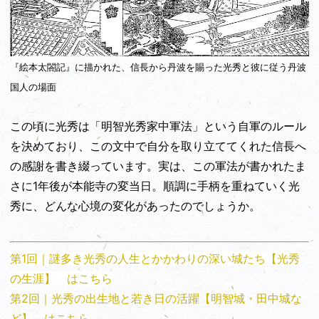
『絵本太閤記』に描かれた、信長から丹波を賜った光秀と彼に従う丹波
国人の場面
この頃に光秀は「明智光秀家中軍法」という自軍のルール
を決めており、この文中で自分を取り立ててくれた信長へ
の感謝を書き綴っています。実は、この軍法が書かれたま
さに1年後が本能寺の変当日。順調に手柄を重ねていく光
秀に、どんな心境の変化があったのでしょうか。
第1回｜謎多き光秀の人生とかかわりの深い城たち【光秀
の生涯】 はこちら
第2回｜光秀の出生地と若き日の活躍【明智城・田中城な
ど】 はこちら