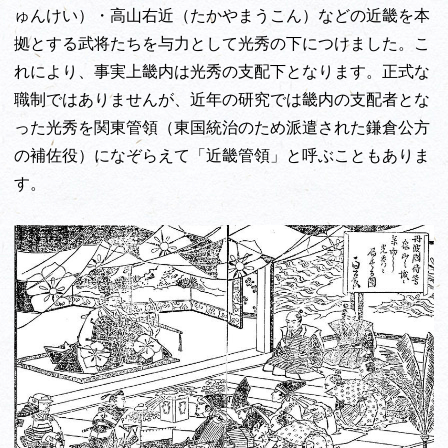
ゅんけい）・高山右近（たかやまうこん）などの近畿を本
拠とする武将たちを与力として光秀の下につけました。こ
れにより、事実上畿内は光秀の支配下となります。正式な
職制ではありませんが、近年の研究では畿内の支配者とな
った光秀を関東管領（東国統治のため派遣された鎌倉公方
の補佐役）になぞらえて「近畿管領」と呼ぶこともありま
す。