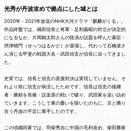
光秀が丹波攻めで拠点にした城とは
2020年・2021年放送のNHK大河ドラマ『麒麟がくる』。
作品終盤では、織田信長と将軍・足利義昭の対立が決定的
になるなか、片岡鶴太郎さんの怪演が話題を呼んだ幕臣・
摂津晴門（せっつはるかど）が退場し、代わって石橋凌さ
ん演じる甲斐の戦国大名・武田信玄が信長に迫ってきまし
た。
史実では、信長と信玄の直接対決は実現していません。そ
れより前に信玄が病没したためです。信長は信玄の後継
者・勝頼を長篠・設楽原の戦いで破り、武田家を追い詰め
ていきます。こうして東の憂いを除いたのちに、京と隣り
合う丹波の平定に着手したのです。
この頃織田家では、羽柴秀吉に中国の毛利攻め、柴田勝家