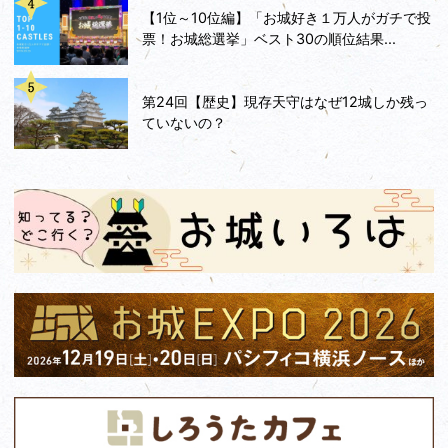
【1位～10位編】「お城好き１万人がガチで投
票！お城総選挙」ベスト30の順位結果...
第24回【歴史】現存天守はなぜ12城しか残っ
ていないの？