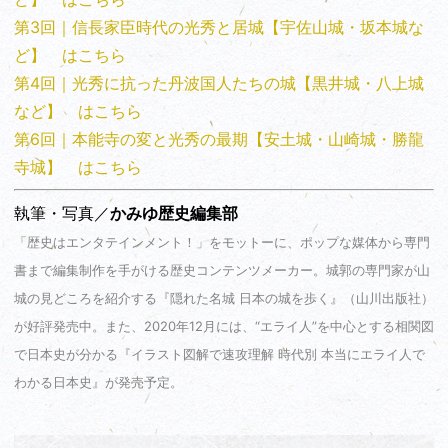
第3回｜信長家臣時代の光秀と居城【宇佐山城・坂本城な
ど】 はこちら
第4回｜光秀に抗った丹波国人たちの城【黒井城・八上城
など】 はこちら
第6回｜本能寺の変と光秀の最期【安土城・山崎城・勝龍
寺城】 はこちら
執筆・写真／
かみゆ歴史編集部
「歴史はエンタテインメント！」をモットーに、ポップな媒体から専門
書まで編集制作を手がける歴史コンテンツメーカー。城郭の専門家が山
城の見どころを紹介する『隠れた名城 日本の城を歩く』（山川出版社）
が好評発売中。また、2020年12月には、“エライ人”を中心とする相関図
で日本史が分かる『イラスト図解で速攻理解 時代別 本当にエライ人で
わかる日本史』が発売予定。