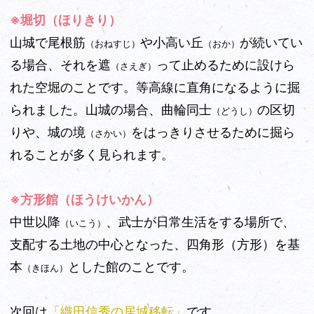
※堀切（ほりきり）
山城で尾根筋
や小高い丘
が続いてい
（おねすじ）
（おか）
る場合、それを遮
って止めるために設けら
（さえぎ）
れた空堀のことです。等高線に直角になるように掘
られました。山城の場合、曲輪同士
の区切
（どうし）
りや、城の境
をはっきりさせるために掘ら
（さかい）
れることが多く見られます。
※方形館（ほうけいかん）
中世以降
、武士が日常生活をする場所で、
（いこう）
支配する土地の中心となった、四角形（方形）を基
本
とした館のことです。
（きほん）
次回は
「織田信秀の居城移転」
です。