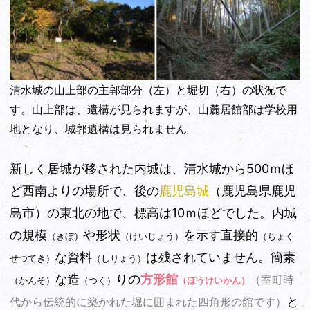
清水城の山上部の主郭部分（左）と堀切（右）の状況で
す。山上部は、遺構が見られますが、山麓居館部は学校用
地となり、城郭遺構は見られません
新しく居城が移された内城は、清水城から500ｍほ
ど西南よりの場所で、後の
鹿児島城
（鹿児島県鹿児
島市）の東北の地で、標高は10ｍほどでした。内城
の規模
や形状
を示す直接的
（きぼ）
（けいじょう）
（ちょく
な資料
は残されていません。簡素
せつてき）
（しりょう）
な造
りの
方形館
（室町時
（かんそ）
（つく）
（ほうけいかん）
と
代から伝統的に築かれた堀に囲まれた四角形の館です）