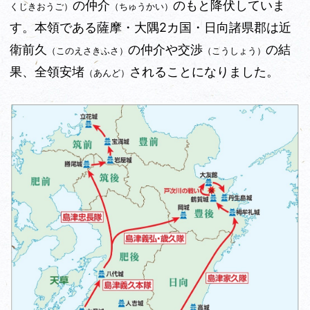
の仲介
のもと降伏していま
くじきおうご）
（ちゅうかい）
す。本領である薩摩・大隅2カ国・日向諸県郡は近
衛前久
の仲介や交渉
の結
（このえさきふさ）
（こうしょう）
果、全領安堵
されることになりました。
（あんど）