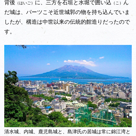
背後
に、三方を石垣と水堀で囲い込
ん
（はいご）
（こ）
だ城は、パーツこそ近世城郭の物を持ち込んでいま
したが、構造は中世以来の伝統的館造りだったので
す。
清水城、内城、鹿児島城と、島津氏の居城は常に錦江湾と