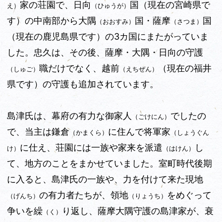
家の荘園で、日向
国（現在の宮崎県で
え）
（ひゅうが）
す）の中南部から大隅
国・薩摩
国
（おおすみ）
（さつま）
（現在の鹿児島県です）の3カ国にまたがっていま
した。忠久は、その後、薩摩・大隅・日向の守護
職だけでなく、越前
（現在の福井
（しゅご）
（えちぜん）
県です）の守護も追加されています。
島津氏は、幕府の有力な御家人
でしたの
（ごけにん）
で、当主は鎌倉
に住んで将軍家
（かまくら）
（しょうぐん
に仕え、荘園には一族や家来を派遣
し
け）
（はけん）
て、地方のことをまかせていました。室町時代後期
に入ると、島津氏の一族や、力を付けて来た現地
の有力者たちが、領地
をめぐって
（げんち）
（りょうち）
争いを繰
り返し、薩摩大隅守護の島津家が、衰
（く）