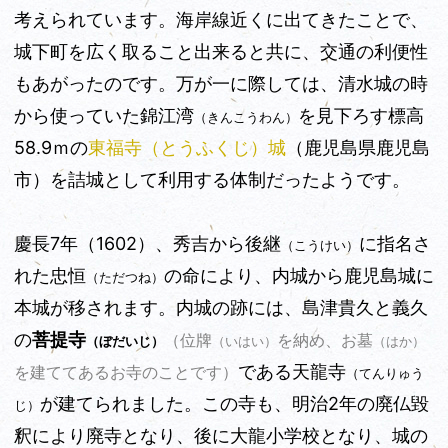
考えられています。海岸線近くに出てきたことで、
城下町を広く取ること出来ると共に、交通の利便性
もあがったのです。万が一に際しては、清水城の時
から使っていた錦江湾
を見下ろす標高
（きんこうわん）
58.9ｍの
東福寺（とうふくじ）城
（鹿児島県鹿児島
市）
を詰城として利用する体制だったようです。
慶長7年（1602）、秀吉から後継
に指名さ
（こうけい）
れた忠恒
の命により、内城から鹿児島城に
（ただつね）
本城が移されます。内城の跡には、島津貴久と義久
の
菩提寺
（位牌
を納め、お墓
（ぼだいじ）
（いはい）
（はか）
である天龍寺
を建ててあるお寺のことです）
（てんりゅう
が建てられました。この寺も、明治2年の廃仏毀
じ）
釈により廃寺となり、後に大龍小学校となり、城の