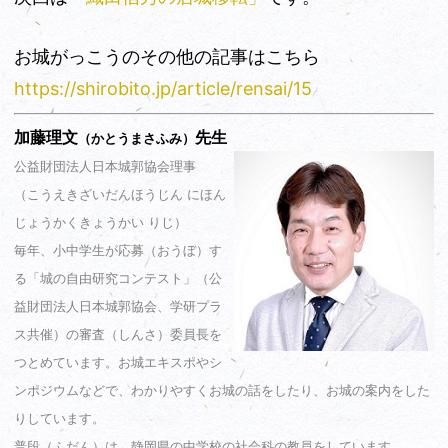
お城がっこうのその他の記事はこちら
https://shirobito.jp/article/rensai/15
加藤理文
先生
（かとうまさふみ）
公益財団法人日本城郭協会理事
（こうえきざいだんほうじん にほん
じょうかくきょうかい りじ）
毎年、小中学生が応募（おうぼ）す
る「城の自由研究コンテスト」（公
益財団法人日本城郭協会、学研プラ
ス共催）の審査（しんさ）委員長を
つとめています。お城エキスポやシ
ンポジウムなどで、わかりやすくお城の話をしたり、お城の案内をした
りしています。
普段（ふだん）は、静岡県の中学校の社会科の教員をしています。