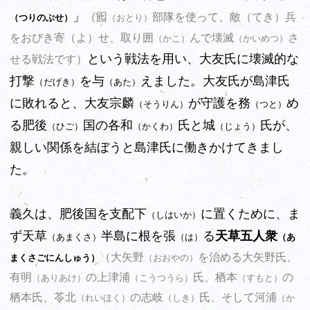
」
（てき）
（囮
部隊を使って、敵
兵
（つりのぶせ）
（おとり）
をおびき寄
（よ）
せ、取り囲
んで壊滅
さ
（かこ）
（かいめつ）
という戦法を用い、大友氏に壊滅的な
せる戦法です）
打撃
を与
えました。大友氏が島津氏
（だげき）
（あた）
に敗れると、大友宗麟
が守護を務
め
（そうりん）
（つと）
る肥後
国の各和
氏と城
氏が、
（ひご）
（かくわ）
（じょう）
親しい関係を結ぼうと島津氏に働きかけてきまし
た。
義久は、肥後国を支配下
に置くために、ま
（しはいか）
ず天草
半島に根を張
る
天草五人衆
（あまくさ）
（は）
（あ
（大矢野
を治める大矢野氏、
まくさごにんしゅう）
（おおやの）
有明
の上津浦
氏、栖本
の
（ありあけ）
（こうつうら）
（すもと）
栖本氏、苓北
の志岐
氏、そして河浦
（れいほく）
（しき）
（か