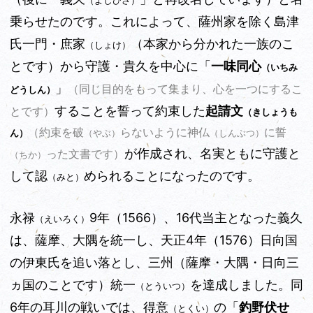
（よしひさ）
乗らせたのです。
これによって、薩州家を除く島津
氏一門・庶家
（本家から分かれた一族のこ
（しょけ）
とです）から守護・貴久を中心に「
一味同心
（いちみ
」
（同じ目的をもって集まり、心を一つにするこ
どうしん）
することを誓って約束した
起請文
とです）
（きしょうも
（約束を破
らないように神仏
に誓
ん）
（やぶ）
（しんぶつ）
が作成され、名実ともに守護と
った文書です）
（ちか）
して認
められることになったのです。
（みと）
永禄
9年（1566）、16代当主となった義久
（えいろく）
は、薩摩、大隅を統一し、天正4年（1576）日向国
の伊東氏を追い落とし、三州（薩摩・大隅・日向三
ヵ国のことです）統一
を達成しました。同
（とういつ）
6年の耳川の戦いでは、得意
の「
釣野伏せ
（とくい）