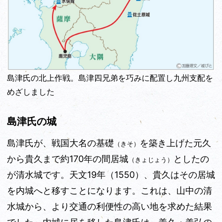
島津氏の北上作戦。島津四兄弟を巧みに配置し九州支配を
めざしました
島津氏の城
島津氏が、戦国大名の基礎
を築き上げた元久
（きそ）
から貴久まで約170年の間居城
としたの
（きょじょう）
が清水城です。天文19年（1550）、貴久はその居城
を内城へと移すことになります。これは、山中の清
水城から、より交通の利便性の高い地を求めた結果