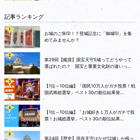
記事ランキング
お城のご朱印！？登城記念に「御城印」を集
めてみませんか？
第29回【鑑賞】国宝天守5城ってどうやって
選ばれたの？ 国宝と重要文化財の違いっ...
【1位～10位編】「国民10万人がガチ投票！戦
国武将総選挙」ベスト30の順位結果発...
【1位～10位編】「お城好き１万人がガチで投
票！お城総選挙」ベスト30の順位結果...
第24回【歴史】現存天守はなぜ12城しか残っ