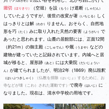
川
の広い谷を利用し、北から西にかけて
（つつみがわ）
堀切
（空堀）を設
け遮断
（ほりきり）
（もう）
（しゃだん）
していたようですが、後世の改変が著
しく
（いちじる）
はっきりとは解
りません。おそらく、自然地
（わか）
形を巧
みに取り入れた天然の要害
で
（たく）
（ようがい）
あったと思われます。山麓の居館部には、正面12間
（約21ｍ）の御主殿
や厩
などの
（ごしゅでん）
（うまや）
建物が建っていたと記録されています。内城へと居
城が移ると、屋形跡
には大乗院
（あと）
（だいじょうい
が建てられましたが、明治2年（1869）廃仏毀釈
ん）
（仏教を排除
するために、お
（はいぶつきしゃく）
（はいじょ）
で廃寺
に
（こわ）
寺などが壊
された運動です）
（はいじ）
なりました。現在は、清水中学校の用地です。