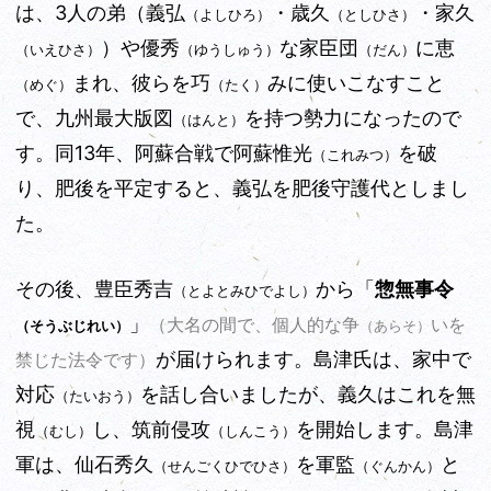
は、3人の弟（義弘
・歳久
・家久
（よしひろ）
（としひさ）
）や優秀
な家臣団
に恵
（いえひさ）
（ゆうしゅう）
（だん）
まれ、彼らを巧
みに使いこなすこと
（めぐ）
（たく）
で、九州最大版図
を持つ勢力になったので
（はんと）
す。同13年、阿蘇合戦で阿蘇惟光
を破
（これみつ）
り、肥後を平定すると、義弘を肥後守護代としまし
た。
その後、豊臣秀吉
から「
惣無事令
（とよとみひでよし）
」
（大名の間で、個人的な争
いを
（そうぶじれい）
（あらそ）
が届けられます。島津氏は、家中で
禁じた法令です）
対応
を話し合いましたが、義久はこれを無
（たいおう）
視
し、筑前侵攻
を開始します。
島津
（むし）
（しんこう）
軍は、仙石秀久
を軍監
と
（せんごくひでひさ）
（ぐんかん）