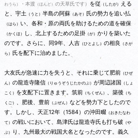
を従
える
・本渡
の天草氏です）
（したが）
わうら）
（ほんど）
と、宇土
半島の阿蘇
氏の勢力を追い払
（うと）
（あそ）
い、各和・原の両氏を助けるための道を確保
（はら）
し、北上するための足掛
かりを築いた
（かくほ）
（が）
のです。さらに、同9年、人吉
の相良
（ひとよし）
（さが
氏を配下に治めました。
ら）
大友氏が急速に力を失うと、それに乗じて肥前
（ひぜ
の龍造寺隆信
が周辺諸国
ん）
（りゅうぞうじたかのぶ）
（しょ
を支配下に置きます。筑前
、築後
こく）
（ちくぜん）
（ち
、肥後、豊前
などを勢力下としたので
くご）
（ぶぜん）
す。しかし、天正12年
（1584）
の沖田畷
（おきたなわ
の戦いにおいて、島津氏は龍造寺氏も打ち破
て）
（や
り、九州最大の戦国大名となったのです。義久
ぶ）