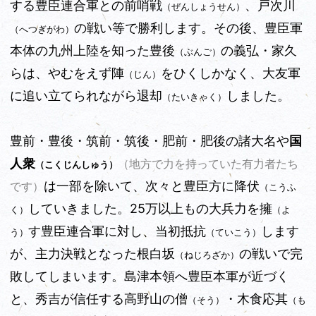
する豊臣連合軍との前哨戦
、戸次川
（ぜんしょうせん）
の戦い等で勝利します。その後、豊臣軍
（へつぎがわ）
本体の九州上陸を知った豊後
の義弘・家久
（ぶんご）
らは、やむをえず陣
をひくしかなく、大友軍
（じん）
に追い立てられながら退却
しました。
（たいきゃく）
豊前・豊後・筑前・筑後・肥前・肥後の諸大名や
国
人衆
（地方で力を持っていた有力者たち
（こくじんしゅう）
は一部を除いて、次々と豊臣方に降伏
です）
（こうふ
していきました。
25万以上もの大兵力を擁
く）
（よ
す豊臣連合軍に対し、当初抵抗
します
う）
（ていこう）
が、主力決戦となった根白坂
の戦いで完
（ねじろざか）
敗してしまいます。島津本領へ豊臣本軍が近づく
と、秀吉が信任する高野山の僧
・木食応其
（そう）
（も