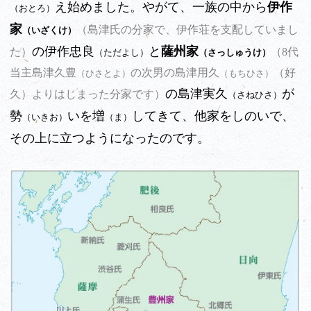
え始めました。やがて、一族の中から
伊作
（おとろ）
家
（島津氏の分家で、伊作荘を支配していまし
（いざくけ）
の伊作忠良
と
薩州家
た）
（8代
（ただよし）
（さっしゅうけ）
当主島津久豊
の次男の島津用久
（好
（ひさとよ）
（もちひさ）
の島津実久
が
久）よりはじまった分家です）
（さねひさ）
勢
いを増
してきて、他家をしのいで、
（いきお）
（ま）
その上に立つようになったのです。