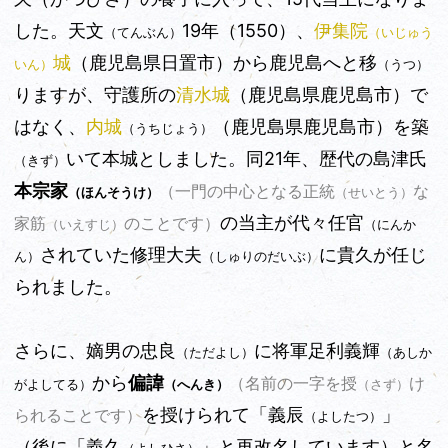
した。天文
19年（1550）、
伊集院
（てんぶん）
（いじゅう
城
（鹿児島県日置市）から鹿児島へと移
いん）
（うつ）
りますが、守護所の
清水城
（鹿児島県
鹿児島
市）
で
はなく、
内城
（鹿児島県
鹿児島
市）
を築
（うちじょう）
いて本城としました。同21年、歴代の島津氏
（きず）
本宗家
（一門の中心となる正統
な
（ほんそうけ）
（せいとう）
の当主が代々任官
家筋
のことです）
（にんか
（いえすじ）
されていた修理大夫
に貴久が任じ
ん）
（しゅりのだいぶ）
られました。
さらに、嫡男の忠良
に将軍足利義輝
（ただよし）
（あしか
から
偏諱
（名前の一字を授
け
がよしてる）
（へんき）
（さず）
を授けられて「義辰
」
られることです）
（よしたつ）
（後に「義久
」と再改名しています）と名