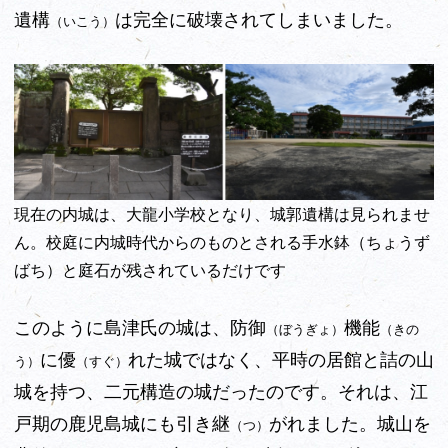
遺構
は完全に破壊されてしまいました。
（いこう）
現在の内城は、大龍小学校となり、城郭遺構は見られませ
ん。校庭に内城時代からのものとされる手水鉢（ちょうず
ばち）と庭石が残されているだけです
このように島津氏の城は、防御
機能
（ぼうぎょ）
（きの
に優
れた城ではなく、平時の居館と詰の山
う）
（すぐ）
城を持つ、二元構造の城だったのです。それは、江
戸期の鹿児島城にも引き継
がれました。城山を
（つ）