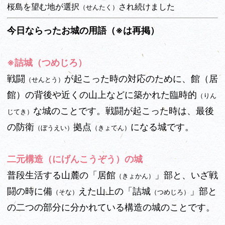
桜島を望む地が選択
され続けました
（せんたく）
今日ならったお城の用語（※は再掲）
※詰城（つめじろ）
戦闘
が起こった時の対応のために、館（居
（せんとう）
館）の背後や近くの山上などに築かれた臨時的
（りん
な城のことです。戦闘が起こった時は、最後
じてき）
の防衛
拠点
になる城です。
（ぼうえい）
（きょてん）
二元構造（にげんこうぞう）の城
普段生活する山麓の「居館
」部と、いざ戦
（きょかん）
闘の時に備
えた山上の「詰城
」部と
（そな）
（つめじろ）
の二つの部分に分かれている構造の城のことです。