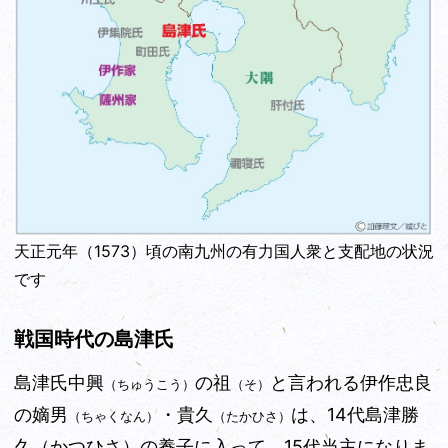
天正元年（1573）頃の南九州の有力国人衆と支配地の状況
です
戦国時代の島津氏
島津氏中興
の祖
と言われる伊作忠良
（ちゅうこう）
（そ）
の嫡男
・貴久
は、14代島津勝
（ちゃくなん）
（たかひさ）
久（かつひさ）の養子に入って、15代当主になりま