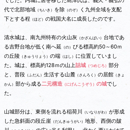
でした。内城に居を移した島津氏は、義久・義弘の
代で北部地域
を除
く九州全域を支配
（ちいき）
（のぞ）
下とする程
の戦国大名に成長したのです。
（ほど）
清水城は、南九州特有の火山灰
台地であ
（かざんばい）
る吉野台地が低く南へ延
びる標高約50～60ｍ
（の）
の丘陵
の端
に位置していまし
（きゅうりょう）
（はし）
た。城は、標高約128ｍの山上
詰城
部分
（つめじろ）
と、普段
生活する山麓
の居館
（ふだん）
（さんろく）
（きょ
部から成る
二元構造
の城
でし
かん）
（にげんこうぞう）
た。
山城部分は、東側を流れる稲荷川
が形成
（いなりがわ）
した急斜面の段丘崖
地形、西側の皷
（だんきゅうがい）