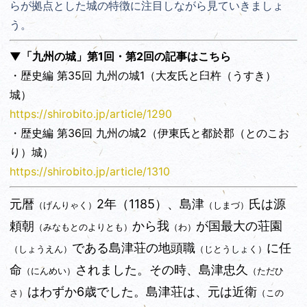
らが拠点とした城の特徴に注目しながら見ていきましょ
う。
▼「九州の城」第1回・第2回の記事はこちら
・歴史編 第35回 九州の城1（大友氏と臼杵（うすき）
城）
https://shirobito.jp/article/1290
・歴史編 第36回 九州の城2（伊東氏と都於郡（とのこお
り）城）
https://shirobito.jp/article/1310
元暦
2年（1185）、島津
氏は源
（げんりゃく）
（しまづ）
頼朝
から我
が国最大の荘園
（みなもとのよりとも）
（わ）
である島津荘の地頭職
に任
（しょうえん）
（じとうしょく）
命
されました。その時、島津忠久
（にんめい）
（ただひ
はわずか6歳でした。島津荘は、元は近衛
さ）
（この