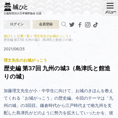
メニュー
公益財団法人日本城郭協会 公認
ログイン
会員登録
城びと
記事一覧
理文先生のお城がっこう
歴史編 第37回 九州の城3（島津氏と館造りの城）
2021/06/25
理文先生のお城がっこう
歴史編 第37回 九州の城3（島津氏と館造
りの城）
加藤理文先生が小・中学生に向けて、お城のきほんを教え
てくれる「お城がっこう」の歴史編。今回のテーマは「九
州の城」の3回目。鎌倉時代から江戸時代まで南九州を支
配した島津氏がどのように勢力を拡大していったかを、彼