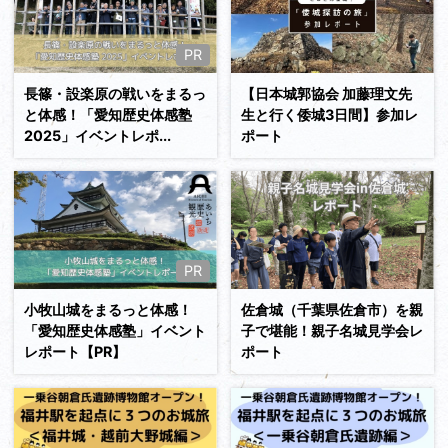
続きを読む
PR
長篠・設楽原の戦いをまるっ
【日本城郭協会 加藤理文先
と体感！「愛知歴史体感塾
生と行く倭城3日間】参加レ
2025」イベントレポ...
ポート
続きを読む
PR
小牧山城をまるっと体感！
佐倉城（千葉県佐倉市）を親
「愛知歴史体感塾」イベント
子で堪能！親子名城見学会レ
レポート【PR】
ポート