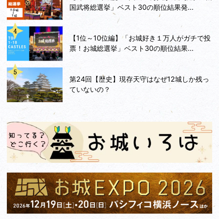
国武将総選挙」ベスト30の順位結果発...
【1位～10位編】「お城好き１万人がガチで投
票！お城総選挙」ベスト30の順位結果...
第24回【歴史】現存天守はなぜ12城しか残っ
ていないの？