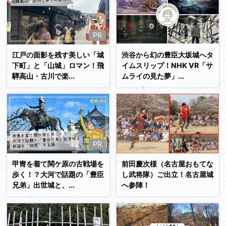
続きを読む
PR
江戸の面影を残す美しい「城
渋谷から幻の豊臣大坂城へタ
下町」と「山城」ロマン！飛
イムスリップ！NHK VR「サ
騨高山・古川で楽...
ムライの見た夢」...
続きを読む
PR
甲冑を着て関ケ原の古戦場を
前田慶次様（名古屋おもてな
歩く！？大河で話題の「豊臣
し武将隊）ご出立！名古屋城
兄弟」出世城と、...
へ参陣！