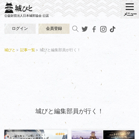
メニュー
公益財団法人日本城郭協会 公認
ログイン
会員登録
城びと
記事一覧
城びと編集部員が行く！
城びと編集部員が行く！