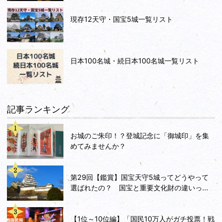
現存12天守・国宝5城一覧リスト
日本100名城・続日本100名城一覧リスト
記事ランキング
お城のご朱印！？登城記念に「御城印」を集
めてみませんか？
第29回【鑑賞】国宝天守5城ってどうやって
選ばれたの？ 国宝と重要文化財の違いっ...
【1位～10位編】「国民10万人がガチ投票！戦