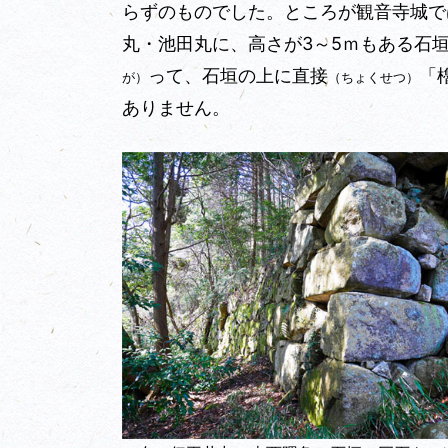
らずのものでした。ところが観音寺城で
丸・池田丸に、高さが3～5ｍもある石
って、石垣の上に直接
「
が）
（ちょくせつ）
ありません。