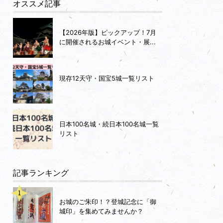
オススメ記事
【2026年版】ピックアップ！7月
に開催されるお城イベント・展...
現存12天守・国宝5城一覧リスト
日本100名城・続日本100名城一覧
リスト
記事ランキング
お城のご朱印！？登城記念に「御
城印」を集めてみませんか？