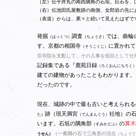
（左）伝平井丸の南西隅角の石垣。巨石を、
（右）伝池田氏屋敷跡の南側、女郎岩の先に
（表道）からは、累々と続いて見えたはずで
発掘
調査
では、曲輪
（はっくつ）
（ちょうさ）
す。京都の相国寺
に置かれて
（そうこくじ）
宗寺院を支配して、その人事を役目として仕
記録集である『鹿苑日録
（ろくおんにちろく
建ての建物があったこともわかります。
だったのです。
現在、城跡の中で最も古いと考えられる
跡（現天満宮
社地）の石
た）
（てんまんぐう）
います。石垣の隅角部
の
算木
（すみかどぶ）
（一番隅の石で三角形の頂点
うせん）
（ちょうて