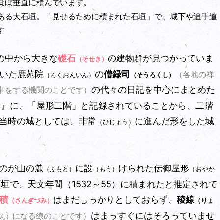
ほぼ垂直に積んでいます。
ある大石垣。「見せるために積まれた石垣」で、城下や追手道
す
の中から大きな
礎石
の建物群が見つかっていま
（そせき）
いた鹿苑院
の
僧録司
（各地の禅
（ろくおんいん）
（そうろくし）
の代々の日記を中心にまとめた
事をする機関のことです）
』に、「屋形二階」と記録されていることから、二階
）
当時の城としては、非常
に進んだ形をした城
（ひじょう）
のが山の麓
に設
けられた伝御屋形
（ふもと）
（もう）
（おやか
垣で、天文年間（1532～55）に積まれたと推定されて
積
はまだしっかりとしておらず、
稜線
（さんぎづみ）
（りょ
はまっすぐにはそろっていませ
になる線のことです）
ん）