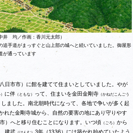
中井 均／作画：香川元太郎）
の追手道がまっすぐと山上部の城へと続いていました。御屋形
道が通っています
八日市市）に館を建てて住まいとしていました。やが
に伴
って、住まいを金田金剛寺
い）
（ともな）
（かねだこんごう
しました。南北朝時代になって、各地で争いが多く起
）
かれた金剛寺城から、自然の要害の地にあり守りやす
市）へと移り住むことになります。いつ頃
から
（ごろ）
、建武
3年（1336）には築かれ始めていたよう
（けんむ）