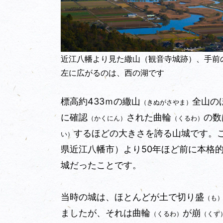
近江八幡より見た繖山（観音寺城跡）、手前
左に広がるのは、西の湖です
標高約433ｍの繖山
全山の
（きぬがさやま）
に確認
された曲輪
の数
（かくにん）
（くるわ）
するほどの大きさを誇る山城です。
い）
県
近江八幡市）
より50年ほど前に本格
城だったことです。
当時の城は、ほとんどが土で切り盛
（も
ましたが、それは曲輪
が崩
（くるわ）
（くず