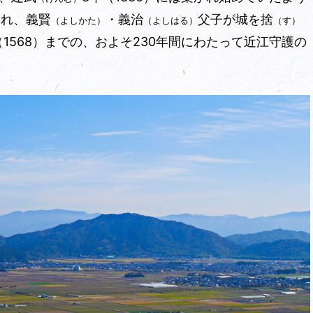
られ、義賢
・義治
父子が城を捨
（よしかた）
（よしはる）
（す）
年（1568）までの、およそ230年間にわたって近江守護の