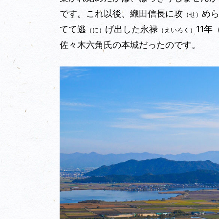
です。これ以後、織田信長に攻
め
（せ）
てて逃
げ出した永禄
11
（に）
（えいろく）
佐々木六角氏の本城だったのです。