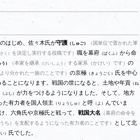
のはじめ、佐々木氏が
守護
（国単位で置かれた軍
（しゅご）
職を幕府
から命
を決定し実行する役職です）
（ばくふ）
さく）
の
（かけい）
（本家を継承
する家系
です）
ゅう）
（けいしょう）
の京極
氏を中心
より分かれた一族のことです）
（きょうごく）
めることになります。戦国の世になると、土地や年貢
（ね
士
が力をつけるようになりました。そして、地方
（ぶし）
った有力者を国人領主
と呼
んでいま
（りょうしゅ）
（よ）
け、六角氏や京極氏と戦って、
戦国大名
（幕府の命令を
として北
うち）
を支配するようになった有力者のことです）
氏でした。
ざい）