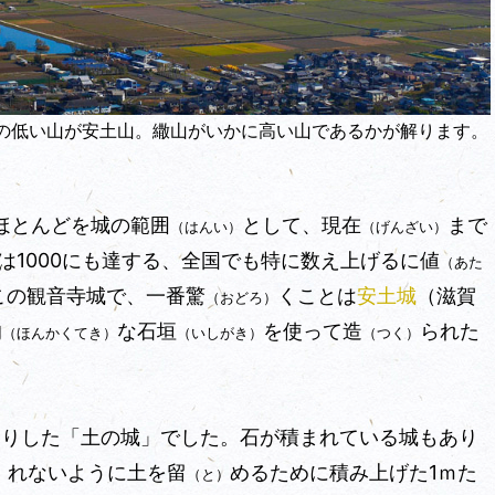
の低い山が安土山。繖山がいかに高い山であるかが解ります。
ほとんどを城の範囲
として、現在
まで
（はんい）
（げんざい）
は1000にも達する、全国でも特に数え上げるに値
（あた
この観音寺城で、一番驚
くことは
安土城
（
滋賀
（おどろ）
的
な石垣
を使って造
られた
（ほんかくてき）
（いしがき）
（つく）
りした「土の城」でした。石が積
まれている城もあり
）
れないように土を留
めるために積み上げた1ｍた
）
（と）