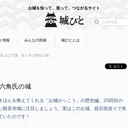
お城を知って、巡って、つながるサイト
ト情報
みんなの投稿
城びととは
5回 近江守護、佐々木六角氏の城
木六角氏の城
きほんを教えてくれる「お城がっこう」の歴史編。25回目の
た観音寺城に注目しましょう。実はこのお城、総石垣造りで有
ていたのです！