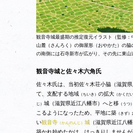
観音寺城最盛期の推定復元イラスト（監修：
山麓（さんろく）の御屋形（おやかた）の脇
の南側には石寺新市が広がり、その先に東山
観音寺城と佐々木六角氏
佐々木氏は、当初佐々木荘小脇（滋賀県
て、支配する地域
の拡大
（ちいき）
（かくだ
城（滋賀県近江八幡市）へと移
じ）
（うつ
こるようになったため、平地に築
（きず）
い
観音寺
城
（
滋賀県
近江八幡
（かんのんじ）
築かれ始めたかは、はっきりしませんが