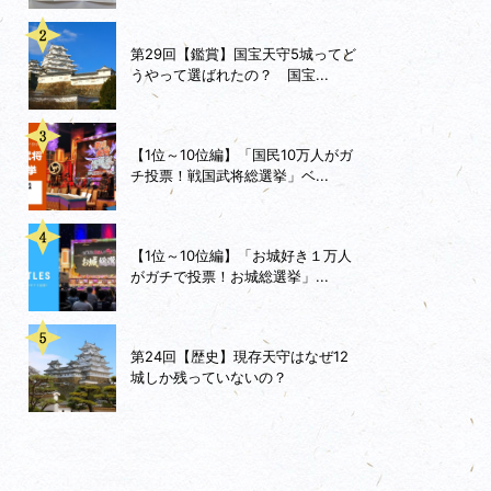
第29回【鑑賞】国宝天守5城ってど
うやって選ばれたの？ 国宝...
【1位～10位編】「国民10万人がガ
チ投票！戦国武将総選挙」ベ...
【1位～10位編】「お城好き１万人
がガチで投票！お城総選挙」...
第24回【歴史】現存天守はなぜ12
城しか残っていないの？