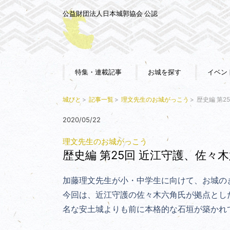
公益財団法人日本城郭協会 公認
特集・連載記事
お城を探す
イベン
城びと
記事一覧
理文先生のお城がっこう
歴史編 第2
2020/05/22
理文先生のお城がっこう
歴史編 第25回 近江守護、佐々
加藤理文先生が小・中学生に向けて、お城の
今回は、近江守護の佐々木六角氏が拠点とし
名な安土城よりも前に本格的な石垣が築かれ