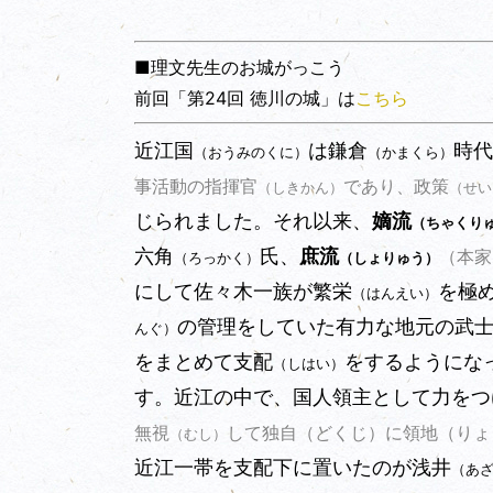
■理文先生のお城がっこう
前回「第24回 徳川の城」は
こちら
近江国
は鎌倉
時代
（おうみのくに）
（かまくら）
事活動の指揮官
であり、政策
（しきかん）
（せい
じられました。それ以来、
嫡流
（ちゃくり
六角
氏、
庶流
（本家
（ろっかく）
（しょりゅう）
にして佐々木一族が繁栄
を極
（はんえい）
の管理をしていた有力な地元の武
んぐ）
をまとめて支配
をするようにな
（しはい）
す。近江の中で、国人領主として力をつ
（どくじ）
（りょ
無視
して独自
に領地
（むし）
近江一帯を支配下に置いたのが浅井
（あ