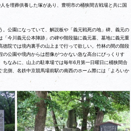
0人を埋葬供養した塚があり、豊明市の桶狭間古戦場と共に国
う。公園になっていて、解説板や「義元戦死の地」碑、義元の
は「今川義元公本陣跡」の碑や階段脇に義元墓、墓地に義元重
高徳院では境内裏手の山上まで行って欲しい。竹林の間の階段
程の公園や境内からは想像がつかない急な高台にびっくりす
。ちなみに、山上の駐車場では毎年6月第一日曜日に桶狭間合
ぐ北側、名鉄中京競馬場前駅の南西のホーム際には「よろいか