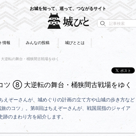
お城を知って、巡って、つながるサイト
ト情報
みんなの投稿
城びととは
 大逆転の舞台・桶狭間古戦場をゆく
コツ ⑧ 大逆転の舞台・桶狭間古戦場をゆく
&ちえぞーさんが、城めぐりの計画の立て方や山城の歩き方など
城旅のコツ」。第8回はちえぞーさんが、戦国屈指のジャイア
史跡のまわり方を紹介します。