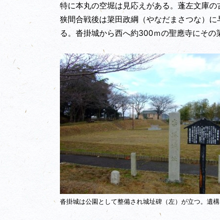
特に本丸の空堀は見応えがある。蓬左文庫の
狭間合戦後は簗田政綱（やなだまさつな）に
る。沓掛城から西へ約300ｍの聖應寺にそ
沓掛城は公園として整備され城址碑（左）が立つ。遺構