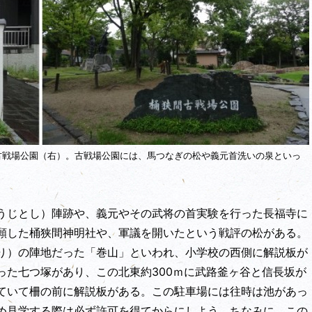
古戦場公園（右）。古戦場公園には、馬つなぎの松や義元首洗いの泉といっ
うじとし）陣跡や、義元やその武将の首実験を行った長福寺に
願した桶狭間神明社や、軍議を開いたという戦評の松がある。
り）の陣地だった「巻山」といわれ、小学校の西側に解説板が
った七つ塚があり、この北東約300ｍに武路釜ヶ谷と信長坂が
ていて柵の前に解説板がある。この駐車場には往時は池があっ
め見学する際は必ず許可を得てからにしよう。ちなみに、この