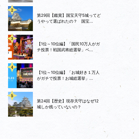
第29回【鑑賞】国宝天守5城ってど
うやって選ばれたの？ 国宝...
【1位～10位編】「国民10万人がガ
チ投票！戦国武将総選挙」ベ...
【1位～10位編】「お城好き１万人
がガチで投票！お城総選挙」...
第24回【歴史】現存天守はなぜ12
城しか残っていないの？