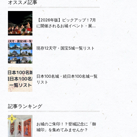
オススメ記事
【2026年版】ピックアップ！7月
に開催されるお城イベント・展...
現存12天守・国宝5城一覧リスト
日本100名城・続日本100名城一覧
リスト
記事ランキング
お城のご朱印！？登城記念に「御
城印」を集めてみませんか？