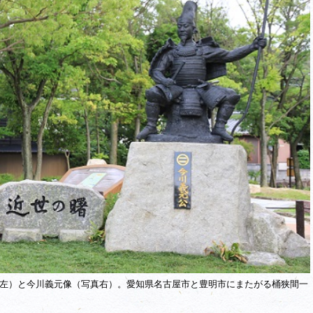
左）と今川義元像（写真右）。愛知県名古屋市と豊明市にまたがる桶狭間一