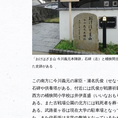
「おけはざま山 今川義元本陣跡」石碑（左）と桶狭間
た史跡がある
この南方に今川義元の家臣・瀬名氏俊（せな
石碑や供養塔がある。付近には氏俊が戦勝祈
西方の桶狭間小学校は井伊直盛（いいなおも
ある。また古戦場公園の北方には戦死者を葬
ある。武路釜ヶ谷は現在大学の駐車場となっ
た。また信長坂は大学の敷地となっているた