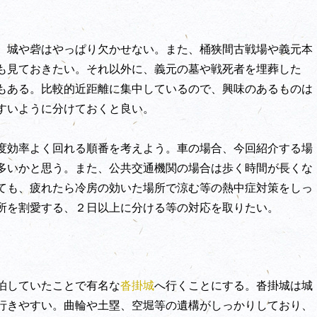
。城や砦はやっぱり欠かせない。また、桶狭間古戦場や義元本
も見ておきたい。それ以外に、義元の墓や戦死者を埋葬した
もある。比較的近距離に集中しているので、興味のあるものは
すいように分けておくと良い。
度効率よく回れる順番を考えよう。車の場合、今回紹介する場
多いかと思う。また、公共交通機関の場合は歩く時間が長くな
ても、疲れたら冷房の効いた場所で涼む等の熱中症対策をしっ
所を割愛する、２日以上に分ける等の対応を取りたい。
泊していたことで有名な
沓掛城
へ行くことにする。沓掛城は城
行きやすい。曲輪や土塁、空堀等の遺構がしっかりしており、