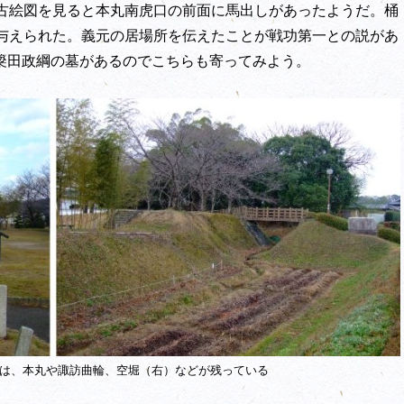
古絵図を見ると本丸南虎口の前面に馬出しがあったようだ。桶
与えられた。義元の居場所を伝えたことが戦功第一との説があ
の簗田政綱の墓があるのでこちらも寄ってみよう。
は、本丸や諏訪曲輪、空堀（右）などが残っている