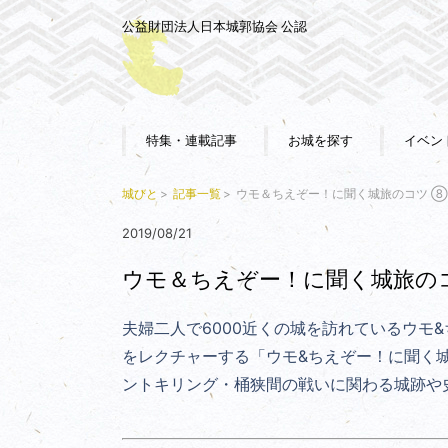
公益財団法人日本城郭協会 公認
特集・連載記事
お城を探す
イベン
城びと
記事一覧
ウモ＆ちえぞー！に聞く城旅のコツ ⑧
2019/08/21
ウモ＆ちえぞー！に聞く城旅の
夫婦二人で6000近くの城を訪れているウモ
をレクチャーする「ウモ&ちえぞー！に聞く
ントキリング・桶狭間の戦いに関わる城跡や