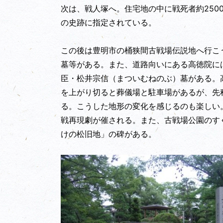
次は、戦人塚へ。住宅地の中に戦死者約250
の史跡に指定されている。
この後は豊明市の桶狭間古戦場伝説地へ行こ
墓等がある。また、道路向いにある高徳院に
臣・松井宗信（まついむねのぶ）墓がある。
を上がり切ると葬儀場と駐車場があるが、先
る。こうした地形の変化を感じるのも楽しい
戦再現劇が催される。また、古戦場公園のす
けの松旧地」の碑がある。