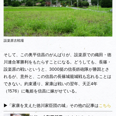
設楽原古戦場
そして、この奥平信昌のがんばりが、設楽原での織田・徳
川連合軍勝利をもたらすことになる。どうしても、長篠・
設楽原の戦いというと、3000挺の信長鉄砲隊が勝因とさ
れるが、意外と、この信昌の長篠城籠城戦も忘れることは
できない。約束通り、家康は戦いの翌年、天正4年
（1576）に亀姫を信昌に嫁がせている。
▶「家康を支えた徳川家臣団の城」その他の記事は
こちら