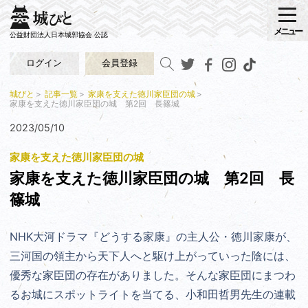
メニュー
公益財団法人日本城郭協会 公認
ログイン
会員登録
城びと
記事一覧
家康を支えた徳川家臣団の城
家康を支えた徳川家臣団の城 第2回 長篠城
2023/05/10
家康を支えた徳川家臣団の城
家康を支えた徳川家臣団の城 第2回 長
篠城
NHK大河ドラマ『どうする家康』の主人公・徳川家康が、
三河国の領主から天下人へと駆け上がっていった陰には、
優秀な家臣団の存在がありました。そんな家臣団にまつわ
るお城にスポットライトを当てる、小和田哲男先生の連載