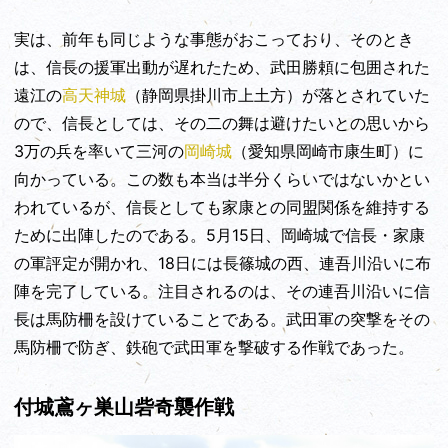
実は、前年も同じような事態がおこっており、そのとき
は、信長の援軍出動が遅れたため、武田勝頼に包囲された
遠江の
高天神城
（静岡県掛川市上土方）が落とされていた
ので、信長としては、その二の舞は避けたいとの思いから
3万の兵を率いて三河の
岡崎城
（愛知県岡崎市康生町）に
向かっている。この数も本当は半分くらいではないかとい
われているが、信長としても家康との同盟関係を維持する
ために出陣したのである。5月15日、岡崎城で信長・家康
の軍評定が開かれ、18日には長篠城の西、連吾川沿いに布
陣を完了している。注目されるのは、その連吾川沿いに信
長は馬防柵を設けていることである。武田軍の突撃をその
馬防柵で防ぎ、鉄砲で武田軍を撃破する作戦であった。
付城鳶ヶ巣山砦奇襲作戦