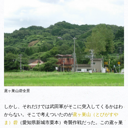
鳶ヶ巣山砦全景
しかし、それだけでは武田軍がそこに突入してくるかはわ
からない。そこで考えついたのが
鳶ヶ巣山（とびがすや
ま）砦
（愛知県新城市栗本）奇襲作戦だった。この鳶ヶ巣