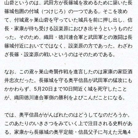
山砦というのは、武田方が長篠城を攻めるために築いた長
篠城包囲の付城（つけじろ）の一つである。そこを攻め
て、付城鳶ヶ巣山砦を守っていた城兵を前に押し出し、信
長・家康が待ち受ける設楽原におびき出そうというものだ
った。そのため、織田・徳川連合軍と武田軍との激闘は長
篠城付近においてではなく、設楽原の方であった。わざわ
ざ長篠・設楽原の戦いというのはそのためである。
なお、この鳶ヶ巣山奇襲作戦を進言したのは家康の家臣酒
井忠次だった。長篠城を守る奥平信昌が武田軍の猛攻にも
かかわらず、5月20日まで10日間近く城を死守したこと
が、織田徳川連合軍側の勝利をよびこんだことになる。
では、奥平信昌ががんばれたのはどうしてなのだろうか。
このあたりのいきさつをみていく上で注目される史料があ
る。家康から長篠城の奥平定能・信昌父子に与えた元亀4