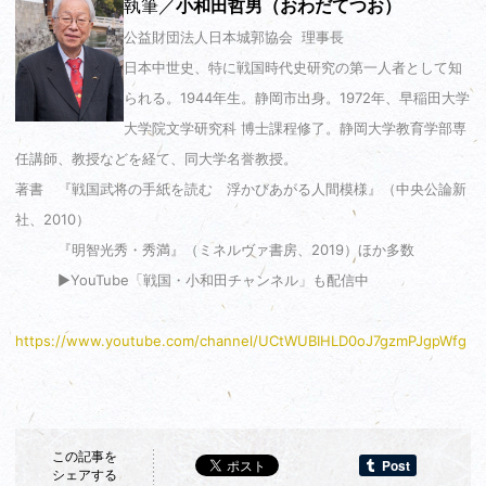
執筆／
小和田哲男（おわだてつお）
公益財団法人日本城郭協会 理事長
日本中世史、特に戦国時代史研究の第一人者として知
られる。1944年生。静岡市出身。1972年、早稲田大学
大学院文学研究科 博士課程修了。静岡大学教育学部専
任講師、教授などを経て、同大学名誉教授。
著書 『戦国武将の手紙を読む 浮かびあがる人間模様』（中央公論新
社、2010）
『明智光秀・秀満』（ミネルヴァ書房、2019）ほか多数
▶YouTube「戦国・小和田チャンネル」も配信中
https://www.youtube.com/channel/UCtWUBIHLD0oJ7gzmPJgpWfg
この記事を
シェアする