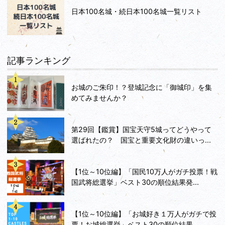
日本100名城・続日本100名城一覧リスト
記事ランキング
お城のご朱印！？登城記念に「御城印」を集
めてみませんか？
第29回【鑑賞】国宝天守5城ってどうやって
選ばれたの？ 国宝と重要文化財の違いっ...
【1位～10位編】「国民10万人がガチ投票！戦
国武将総選挙」ベスト30の順位結果発...
【1位～10位編】「お城好き１万人がガチで投
票！お城総選挙」ベスト30の順位結果...