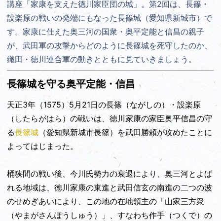
講座「家康を支えた徳川家臣団の城」。第2回は、
長篠・
設楽原の戦いの発端にもなった長篠城（愛知県新城市）で
す。家康に仕えた奥三河の国衆・奥平定能と信昌の親子
が、
武田軍の攻撃からどのように
長篠城を死守したのか、
織田・徳川連合軍の動きとともに
見ていきましょう。
長篠城を守る奥平定能・信昌
天正3年（1575）5月21日の長篠（ながしの）・設楽原
（したらがはら）の戦いは、徳川家康の家臣奥平信昌の守
る
長篠城
（愛知県新城市長篠）を武田勝頼が攻めたことに
よってはじまった。
桶狭間の戦い後、今川氏勢力の衰退により、奥三河とよば
れる地域は、徳川家康の東進と武田信玄の南進の二つの波
のせめぎあいにより、この地の在地領主の「山家三方衆
（やまがさんぽうしゅう）」、すなわち作手（つくで）の