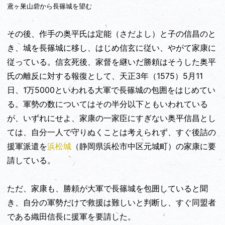
鳶ヶ巣山砦から長篠城を望む
その後、作手の奥平氏は定能（さだよし）と子の信昌のと
き、城を長篠城に移し、はじめ信玄に従い、やがて家康に
従っている。信玄死後、家督を継いだ勝頼はそうした奥平
氏の離反に対する報復として、天正3年（1575）5月11
日、1万5000といわれる大軍で長篠城の包囲をはじめてい
る。軍勢の数についてはその半分以下ともいわれている
が、いずれにせよ、家康の一家臣にすぎない奥平信昌とし
ては、自分一人で守りぬくことは考えられず、すぐ後詰の
援軍派遣を
浜松城
（静岡県浜松市中区元城町）の家康に要
請している。
ただ、家康も、勝頼が大軍で長篠城を包囲していると聞
き、自分の軍勢だけで救援は難しいと判断し、すぐ同盟者
である織田信長に援軍を要請した。