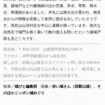
屋、揚城戸などの建物跡のほか空濠、井水、帯郭、烽火
台、馬場跡がありました。本丸には烽火台が置かれ、物見
台からの情報を収集して各所に指示を出していたそうで
す。現在は山頂付近を中心に遺構が残っています。強大な
自然石で城門を狭く築いて敵の侵入を防いだという揚城戸
跡も見どころです。
所在地：〒400-0031 山梨県甲府市丸の内1-5
アクセス：JR甲府駅南口から徒歩3分
楽しみ方：岩殿山は東京スカイツリーと同じ高さの634m
で、天気が良ければ富士山が見えることも！ 稚児落しを
経由する登山ルートは岩場の迫力が圧巻です。
執筆／
城びと編集部
画像／
赤い城さん（岩殿山城）、そ
のほかニッポン城めぐり