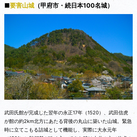
■
要害山城
（甲府市・続日本100名城）
武田氏館が完成した翌年の永正17年（1520）、武田信虎
が館の約2km北方にあたる背後の丸山に築いた山城。緊急
時に立てこもる詰城として機能し、実際に大永元年