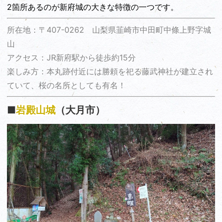
2箇所あるのが新府城の大きな特徴の一つです。
所在地：〒407-0262 山梨県韮崎市中田町中條上野字城
山
アクセス：JR新府駅から徒歩約15分
楽しみ方：本丸跡付近には勝頼を祀る藤武神社が建立され
ていて、桜の名所としても有名！
■
岩殿山城
（大月市）