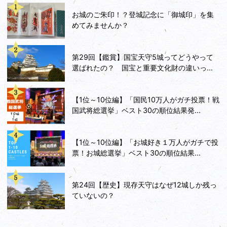
お城のご朱印！？登城記念に「御城印」を集
めてみませんか？
第29回【鑑賞】国宝天守5城ってどうやって
選ばれたの？ 国宝と重要文化財の違いっ...
【1位～10位編】「国民10万人がガチ投票！戦
国武将総選挙」ベスト30の順位結果発...
【1位～10位編】「お城好き１万人がガチで投
票！お城総選挙」ベスト30の順位結果...
第24回【歴史】現存天守はなぜ12城しか残っ
ていないの？