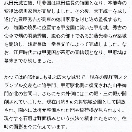
武田氏滅亡後、甲斐国は織田信長の領国となり、本能寺の
変後は徳川家康が支配しました。その後、天下統一を成し
遂げた豊臣秀吉が関東の徳川家康を封じ込め監視するた
め、領国の境界に位置する甲斐国に築いた甲府城。秀吉の
命令で甥の羽柴秀勝、腹心の部下である加藤光泰らが築城
を開始し、浅野長政・幸長父子によって完成しました。な
お、江戸時代には甲斐国が幕府の直轄領となり、甲府城は
幕末まで存続しました。
かつては約19haにも及ぶ広大な城郭で、現在の県庁南スク
ランブル交差点に追手門、甲府駅北側に復元された山手御
門が北の玄関口、さらにその外側には二の堀・三の堀が開
削されていました。現在は約6haの舞鶴城公園として開放
され、園内には復元整備された門や稲荷櫓が見られます。
現存する石垣は野面積みという技法で積まれたもので、往
時の面影を今に伝えています。