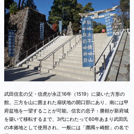
武田信玄の父・信虎が永正16年（1519）に築いた方形の
館。三方を山に囲まれた扇状地の開口部にあり、南には甲
府盆地を一望することが可能。信玄の息子・勝頼が新府城
を築いて移転するまで、3代にわたって60年あまり武田氏
の本拠地として使用され、一般には「躑躅ヶ崎館」の名で