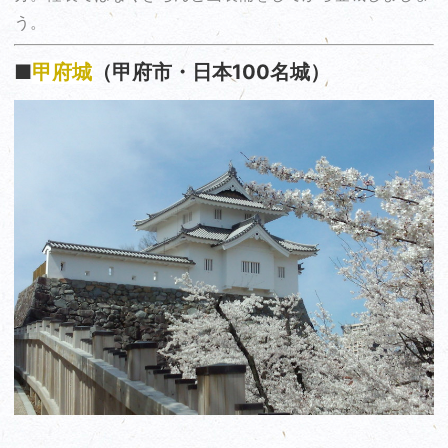
う。
■
甲府城
（甲府市・日本100名城）