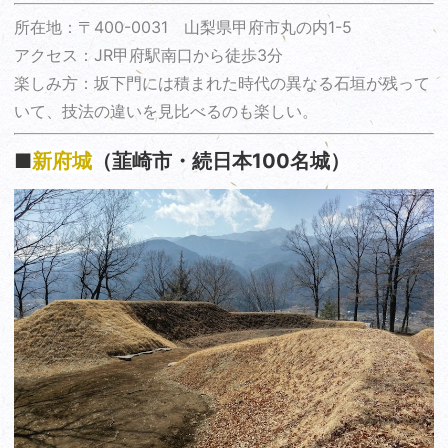
所在地：〒400-0031 山梨県甲府市丸の内1-5
アクセス：JR甲府駅南口から徒歩3分
楽しみ方：坂下門には積まれた時代の異なる石垣が残って
いて、技法の違いを見比べるのも楽しい。
■
新府城
（韮崎市・続日本100名城）