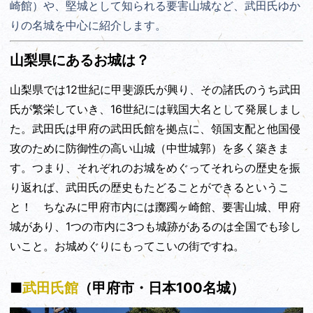
崎館）や、堅城として知られる要害山城など、武田氏ゆか
りの名城を中心に紹介します。
山梨県にあるお城は？
山梨県では12世紀に甲斐源氏が興り、その諸氏のうち武田
氏が繁栄していき、16世紀には戦国大名として発展しまし
た。武田氏は甲府の武田氏館を拠点に、領国支配と他国侵
攻のために防御性の高い山城（中世城郭）を多く築きま
す。つまり、それぞれのお城をめぐってそれらの歴史を振
り返れば、武田氏の歴史もたどることができるというこ
と！ ちなみに甲府市内には躑躅ヶ崎館、要害山城、甲府
城があり、1つの市内に3つも城跡があるのは全国でも珍し
いこと。お城めぐりにもってこいの街ですね。
■
武田氏館
（甲府市・日本100名城）