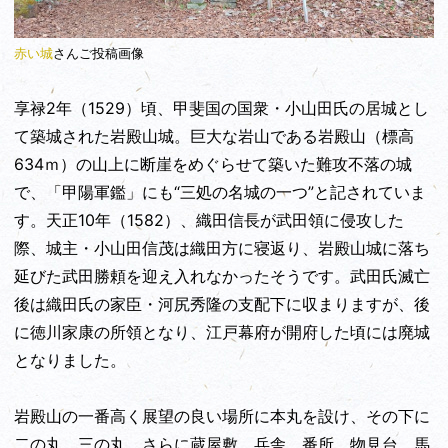
赤い城
さんご投稿画像
享禄2年（1529）頃、甲斐国の国衆・小山田氏の居城とし
て築城された岩殿山城。巨大な岩山である岩殿山（標高
634ｍ）の山上に断崖をめぐらせて築いた難攻不落の城
で、「甲陽軍鑑」にも“三処の名城の一つ”と記されていま
す。天正10年（1582）、織田信長が武田領に侵攻した
際、城主・小山田信茂は織田方に寝返り、岩殿山城に落ち
延びた武田勝頼を迎え入れなかったそうです。武田氏滅亡
後は織田氏の家臣・河尻秀隆の支配下に収まりますが、後
に徳川家康の所領となり、江戸幕府が開府した頃には廃城
となりました。
岩殿山の一番高く展望の良い場所に本丸を設け、その下に
二の丸、三の丸、さらに蔵屋敷、兵舎、番所、物見台、馬