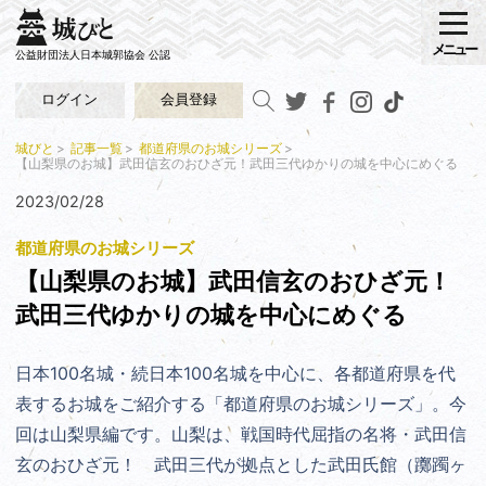
メニュー
公益財団法人日本城郭協会 公認
ログイン
会員登録
城びと
記事一覧
都道府県のお城シリーズ
【山梨県のお城】武田信玄のおひざ元！武田三代ゆかりの城を中心にめぐる
2023/02/28
都道府県のお城シリーズ
【山梨県のお城】武田信玄のおひざ元！
武田三代ゆかりの城を中心にめぐる
日本100名城・続日本100名城を中心に、各都道府県を代
表するお城をご紹介する「都道府県のお城シリーズ」。今
回は山梨県編です。山梨は、戦国時代屈指の名将・武田信
玄のおひざ元！ 武田三代が拠点とした武田氏館（躑躅ヶ