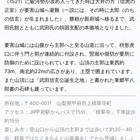
（1521）に駿河勢が攻め入ってきた時は大井の方（信虎の
正室）が要害山城へ避難（一説には、その時に太郎（のち
の信玄）が生まれました）。勝頼が新府城へ移るまで、武
田氏館とともに武田氏の領国支配の本拠地となりました。
要害山城には山腹から主郭へと至る山道に沿って、枡形虎
口に伴う門と郭が連続的に付設され、竪堀や堀切が要所に
防御のために設けられています。山頂の主郭は東西約
73m、南北約22mの広さがあり、土塁で囲まれています。
また山頂には「武田信玄公誕生之地」と書かれた東郷平八
郎書の石碑も建っています。
所在地：〒400-0011 山梨県甲府市上積翠寺町
アクセス：JR甲府駅からバスで15分、「積翠寺」下車徒歩
約15分
楽しみ方：登山口から山頂の主郭までは歩いて約30～40
分。軽装ではなくきちんと山装備をしてから登城しましょ