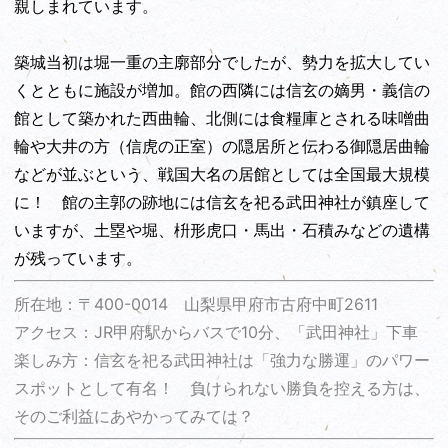
親しまれています。
築城当初は堀一重の主廓部分でしたが、勢力を拡大してい
くとともに施設が増加。館の西隣には信玄の嫡男・義信の
館として築かれた西曲輪、北側には食糧庫とされる味噌曲
輪や大井の方（信虎の正室）の隠居所と伝わる御隠居曲輪
などが並ぶという、戦国大名の居館としては全国最大規模
に！ 館の主郭の跡地には信玄を祀る武田神社が鎮座して
いますが、土塁や堀、枡形虎口・馬出・石積みなどの遺構
が残っています。
所在地：〒400-0014 山梨県甲府市古府中町2611
アクセス：JR甲府駅からバスで10分、「武田神社」下車
楽しみ方：信玄を祀る武田神社は「強力な勝運」のパワー
スポットとして有名！ 負けられない勝負を控える方は、
そのご利益にあやかってみては？