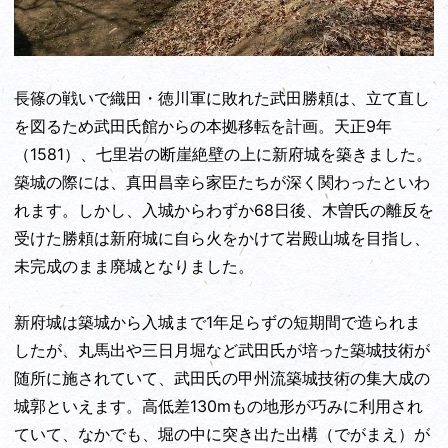
長篠の戦いで織田・徳川軍に敗れた武田勝頼は、立て直し
を図るため武田氏館からの本拠移転を計画。天正9年
（1581）、七里岩の断崖絶壁の上に新府城を築きました。
築城の際には、真田昌幸ら家臣たちが深く関わったといわ
れます。しかし、入城からわずか68日後、木曽氏の離反を
受けた勝頼は新府城に自ら火をかけて岩殿山城を目指し、
未完成のまま廃城となりました。
新府城は築城から入城まで1年足らずの短期間で造られま
したが、丸馬出や三日月堀など武田氏が培った築城技術が
随所に施されていて、武田氏の甲州流築城技術の集大成の
城郭といえます。高低差130mもの地形が巧みに利用され
ていて、なかでも、堀の中に突き出た出構（でがまえ）が