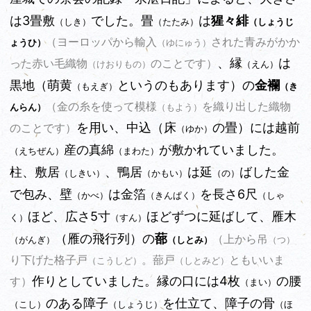
は3畳敷
でした。畳
は
猩々緋
（しき）
（たたみ）
（しょうじ
（ヨーロッパから輸入
された青みがかか
ょうひ）
（ゆにゅう）
、縁
は
った赤い毛織物
のことです）
（えん）
（けおりもの）
黒地（萌黄
というのもあります）の
金襴
（もえぎ）
（き
（金の糸を使って模様
を織り出した織物
んらん）
（もよう）
を用い、中込（床
の畳）には越前
のことです）
（ゆか）
産の真綿
が敷かれていました。
（えちぜん）
（まわた）
柱、敷居
、鴨居
は延
ばした金
（しきい）
（かもい）
（の）
で包み、壁
は金箔
を長さ6尺
（かべ）
（きんぱく）
（しゃ
ほど、広さ5寸
ほどずつに延ばして、雁木
く）
（すん）
（雁の飛行列）の
蔀
（上から吊
（がんぎ）
（しとみ）
（つ）
り下げた格子戸
。蔀戸
ともいいま
（こうしど）
（しとみど）
作りとしていました。縁の口には4枚
の腰
す）
（まい）
のある障子
を仕立て、障子の骨
（こし）
（しょうじ）
（ほ