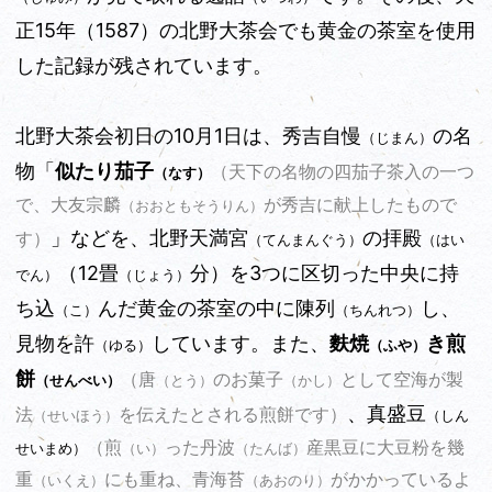
正15年
（1587）
の北野大茶会でも黄金の茶室を使用
した記録が残されています。
北野大茶会初日の10月1日は、秀吉自慢
の名
（じまん）
物「
似たり茄子
（天下の名物の四茄子茶入の一つ
（なす）
で、大友宗麟
が秀吉に献上したもので
（おおともそうりん）
」などを、北野天満宮
の拝殿
す）
（てんまんぐう）
（はい
（12畳
分）を3つに区切った中央に持
でん）
（じょう）
ち込
んだ黄金の茶室の中に陳列
し、
（こ）
（ちんれつ）
見物を許
しています。また、
麩焼
き煎
（ゆる）
（ふや）
餅
（唐
のお菓子
として空海が製
（せんべい）
（とう）
（かし）
、真盛豆
法
を伝えたとされる煎餅です）
（しん
（せいほう）
（煎
った丹波
産黒豆に大豆粉を幾
せいまめ）
（い）
（たんば）
重
にも重ね、青海苔
がかかっているよ
（いくえ）
（あおのり）