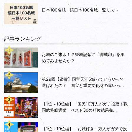
日本100名城・続日本100名城一覧リスト
記事ランキング
お城のご朱印！？登城記念に「御城印」を集
めてみませんか？
第29回【鑑賞】国宝天守5城ってどうやって
選ばれたの？ 国宝と重要文化財の違いっ...
【1位～10位編】「国民10万人がガチ投票！戦
国武将総選挙」ベスト30の順位結果発...
【1位～10位編】「お城好き１万人がガチで投