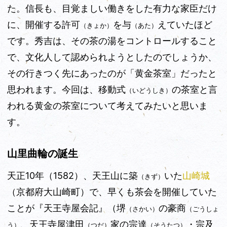
た。信長も、目覚ましい働きをした有力な家臣だけ
に、開催する許可
を与
えていたほど
（きょか）
（あた）
です。秀吉は、その茶の湯をコントロールすること
で、文化人して認められようとしたのでしょうか、
その行きつく先にあったのが「黄金茶室」だったと
思われます。今回は、移動式
の茶室と言
（いどうしき）
われる黄金の茶室について考えてみたいと思いま
す。
山里曲輪の誕生
天正10年
（1582）
、天王山に築
いた
山崎城
（きず）
（京都府大山崎町）で、早くも茶会を開催していた
ことが『天王寺屋会記』（堺
の豪商
（さかい）
（ごうしょ
、天王寺屋津田
家の宗達
・宗及
う）
（つだ）
（そうたつ）