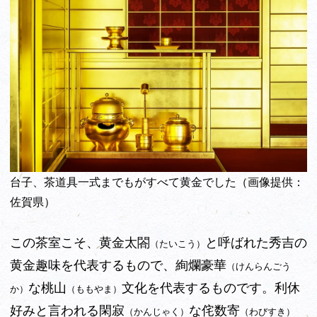
台子、茶道具一式までもがすべて黄金でした（画像提供：
佐賀県）
この茶室こそ、黄金太閤
と呼ばれた秀吉の
（たいこう）
黄金趣味を代表するもので、絢爛豪華
（けんらんごう
な桃山
文化を代表するものです。利休
か）
（ももやま）
好みと言われる閑寂
な侘数寄
（かんじゃく）
（わびすき）