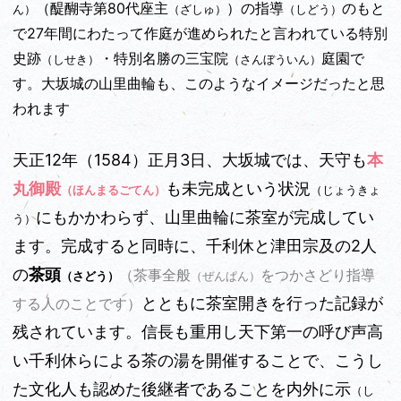
（醍醐寺第80代座主
）の指導
のもと
ん）
（ざしゅ）
（しどう）
で27年間にわたって作庭が進められたと言われている特別
史跡
・特別名勝の三宝院
庭園で
（しせき）
（さんぼういん）
す。大坂城の山里曲輪も、このようなイメージだったと思
われます
天正12年
（1584）正月3日、大坂城では、天守も
本
丸御殿
も未完成という状況
（ほんまるごてん）
（じょうきょ
にもかかわらず、山里曲輪に茶室が完成してい
う）
ます。完成すると同時に、千利休と津田宗及の2人
の
茶頭
（茶事全般
をつかさどり指導
（さどう）
（ぜんぱん）
とともに茶室開きを行った記録が
する人のことです）
残されています。信長も重用し天下第一の呼び声高
い千利休らによる茶の湯を開催することで、こうし
た文化人も認めた後継者であることを内外に示
（し