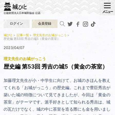
メニュー
公益財団法人日本城郭協会 公認
ログイン
会員登録
城びと
記事一覧
理文先生のお城がっこう
歴史編 第53回 秀吉の城5（黄金の茶室）
2023/04/07
理文先生のお城がっこう
歴史編 第53回 秀吉の城5（黄金の茶室）
加藤理文先生が小・中学生に向けて、お城のきほんを教え
てくれる「お城がっこう」の歴史編。
これまで豊臣秀吉が
築いた城の特徴について見てきましたが、今回は「黄金の
茶室」がテーマです。派手好きとして知られる秀吉は、城
の瓦だけでなく、城の中に茶室を造る際にも金を用いまし