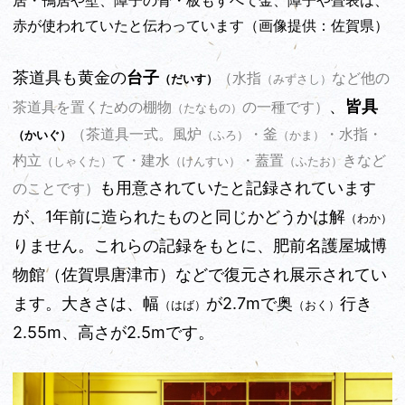
赤が使われていたと伝わっています（画像提供：佐賀県）
茶道具も黄金の
台子
（水指
など他の
（だいす）
（みずさし）
、
皆具
茶道具を置くための棚物
の一種です）
（たなもの）
（茶道具一式。風炉
・釜
・水指・
（かいぐ）
（ふろ）
（かま）
杓立
て・建水
・蓋置
きなど
（しゃくた）
（けんすい）
（ふたお）
も用意されていたと記録されています
のことです）
が、1年前に造られたものと同じかどうかは解
（わか）
りません。これらの記録をもとに、肥前名護屋城博
物館（佐賀県唐津市）などで復元され展示されてい
ます。大きさは、幅
が2.7mで奥
行き
（はば）
（おく）
2.55m、高さが2.5mです。