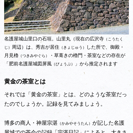
名護屋城山里口の石垣。山里丸（現在の広沢寺
（こうたく
周辺）は、秀吉が居住
した所で、御殿・
じ）
（きょじゅう）
月見櫓
・草葺きの櫓門・茶室などの存在が
（つきみやぐら）
「肥前名護屋城図屏風
」から推定されます
（びょうぶ）
黄金の茶室とは
それでは「黄金の茶室」とは、どのような茶室だっ
たのでしょうか。記録を見てみましょう。
博多の商人・神屋宗湛
が記した名護
（かみやそうたん）
屋城での茶会の記録「宗湛日記」によると、大きさ