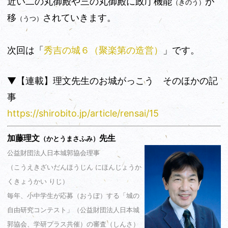
近い二の丸御殿や三の丸御殿に政庁機能
が
（きのう）
移
されていきます。
（うつ）
次回は「
秀吉の城６（聚楽第
の造営）
」です
。
▼【連載】理文先生のお城がっこう そのほかの記
事
https://shirobito.jp/article/rensai/15
加藤理文
先生
（かとうまさふみ）
公益財団法人日本城郭協会理事
（こうえきざいだんほうじん にほんじょうか
くきょうかい りじ）
毎年、小中学生が応募（おうぼ）する「城の
自由研究コンテスト」（公益財団法人日本城
郭協会、学研プラス共催）の審査（しんさ）