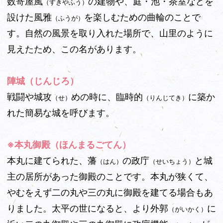
数寄屋風
の建物や、庭・池・茶室などを
（すきやふう）
設けた風雅
を楽しむための曲輪のことで
（ふうが）
す。自然の風景を取り入れた場所で、山里のように
見えたため、この名があります。
陣城（じんじろ）
戦闘や城攻
めの時に、臨時的
に築か
（せ）
（りんじてき）
れた簡易な城を呼びます。
※本丸御殿（ほんまるごてん）
本丸に建てられた、藩
の政庁
と城
（はん）
（せいちょう）
主の居所があった御殿のことです。本丸が狭くて、
やむをえず二の丸や三の丸に御殿を建てる場合もあ
りました。太平の世になると、より外郭
に
（がいかく）