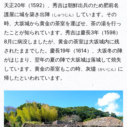
天正20年（1592）、秀吉は朝鮮出兵のため肥前名
護屋に城を築き出陣
しています。その
（しゅつじん）
時、大坂城から黄金の茶室を運ばせ、茶の湯を行っ
たことが知られています。秀吉は慶長3年（1598）
8月に病没しましたが、黄金の茶室は大坂城内に残
されたままでした。慶長19年（1614）、大坂冬の陣
がはじまり、翌年の夏の陣で大坂城は落城して焼失
しています。黄金の茶室もこの時、灰燼
に
（かいじん）
帰したといわれています。