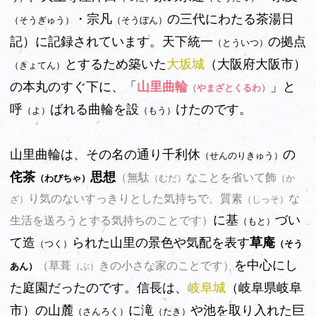
・宗凡
の三代にわたる茶湯日
（そうぎゅう）
（そうぼん）
記）に記録されています。天下統一
の拠点
（とういつ）
とするため築いた
大坂城
（大阪府大阪市）
（きょてん）
の本丸のすぐ下に、「
山里曲輪
」と
（やまざとくるわ）
呼
ばれる曲輪を設
けたのです。
（よ）
（もう）
山里曲輪は、その名の通り千利休
の
（せんのりきゅう）
侘茶
思想
（無駄
なことを省いて飾
（わびちゃ）
（むだ）
（か
り気のないすっきりとした気持ちで、質素
な
ざ）
（しっそ）
に基
づい
生活を送ろうとする気持ちのことです）
（もと）
て造
られた山里の景色や気配を表す
草庵
（つく）
（そう
を中心にし
（草葺
きの小さな家のことです）
あん）
（ぶ）
た庭園だったのです。信長は、
岐阜城
（岐阜県岐阜
市）
の山麓
に滝
や池を取り入れた巨
（さんろく）
（たき）