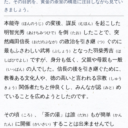
た。その目的を、黄金の茶室の構造に注目しながら見てい
きましょう。
本能寺
の変後、謀反
を起こした
（ほんのうじ）
（むほん）
明智光秀
を倒
したことで、突
（あけちみつひで）
（たお）
然織田信長
の政治を引き継
ぐのに
（おだのぶなが）
（つ）
最もふさわしい武将
となった羽柴秀吉
（ぶしょう）
（は
ですが、身分も低く、父親や母親も一般
しばひでよし）
の人でした。信長の後を引き継ぐために、
（いっぱん）
教養ある文化人や、徳の高いと言われる宗教
（しゅう
関係者たちと仲良くし、みんなが認
め
きょう）
（みと）
ていることを広めようとしたのです。
その頃
、「茶の湯」は誰
もが簡単
（ころ）
（だれ）
（かん
に開催
することは出来ませんでし
たん）
（かいさい）