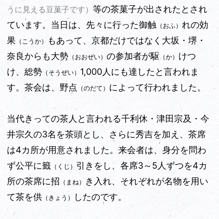
等の茶菓子が出されたとされ
うに見える豆菓子です）
ています。当日は、先々に行った御触
れの効
（おふ）
果
もあって、京都だけではなく大坂・堺・
（こうか）
奈良からも大勢
の参加者が駆
けつ
（おおぜい）
（か）
け、総勢
1,000人にも達したと言われま
（そうぜい）
す。茶会は、野点
によって行われました。
（のだて）
当代きっての茶人と言われる千利休・津田宗及・今
井宗久の3名を茶頭とし、さらに秀吉を加え、茶席
は4カ所が用意されました。来会者は、身分を問わ
ず公平に籤
引きをし、各席3～5人ずつを4カ
（くじ）
所の茶席に招
き入れ、それぞれが名物を用い
（まね）
て茶を供
したのです。
（きょう）