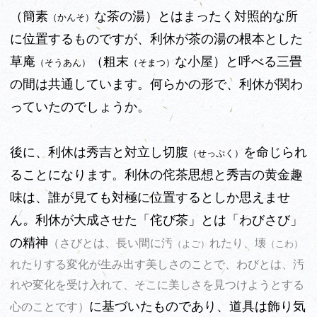
（簡素
な茶の湯）とはまったく対照的な所
（かんそ）
に位置するものですが、利休が茶の湯の根本とした
草庵
（粗末
な小屋）と呼べる三畳
（そうあん）
（そまつ）
の間は共通しています。何らかの形で、利休が関わ
っていたのでしょうか。
後に、利休は秀吉と対立し切腹
を命じられ
（せっぷく）
ることになります。利休の侘茶思想と秀吉の黄金趣
味は、誰が見ても対極に位置するとしか思えませ
ん。利休が大成させた「侘び茶」とは「わびさび」
の精神
（さびとは、長い間に汚
れたり、壊
（よご）
（こわ）
れたりする変化が生み出す美しさのことで、わびとは、汚
れや変化を受け入れて、そこに美しさを見つけようとする
に基
づいたものであり、道具は飾り気
心のことです）