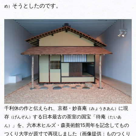
そうとしたのです。
め）
千利休の作と伝えられ、京都・妙喜庵
に現
（みょうきあん）
存
する日本最古の茶室の国宝「待庵
（げんぞん）
（たいあ
」を、六本木ヒルズ・森美術館15周年を記念してもの
ん）
つくり大学が原寸で再現しました（画像提供：ものつくり