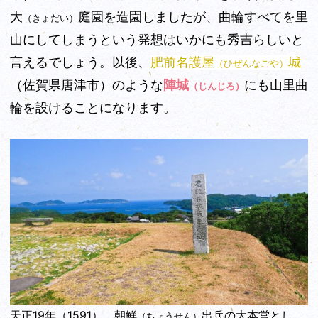
大
庭園を造園しましたが、曲輪すべてを里
（きょだい）
山にしてしまうという発想はいかにも秀吉らしいと
言えるでしょう。以後、
肥前名護屋
城
（ひぜんなごや）
（佐賀県唐津市）のような
陣城
にも山里曲
（じんじろ）
輪を設けることになります。
天正19年（1591）、朝鮮
出兵の大本営とし
（ちょうせん）