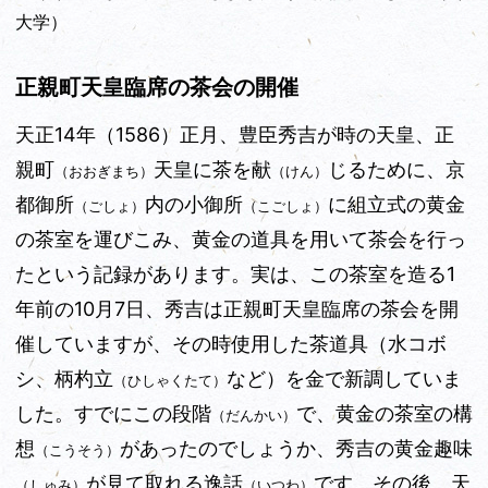
大学）
正親町天皇臨席の茶会の開催
天正14年（1586）正月、豊臣秀吉が時の天皇、正
親町
天皇に茶を献
じるために、京
（おおぎまち）
（けん）
都御所
内の小御所
に組立式の黄金
（ごしょ）
（こごしょ）
の茶室を運びこみ、黄金の道具を用いて茶会を行っ
たという記録があります。実は、この茶室を造
る1
年前の10月7日、秀吉は正親町天皇臨席の茶会を開
催
していますが、その時使用した茶道具（水コボ
シ、柄杓立
など）を金で新調していま
（ひしゃくたて）
した。すでにこの段階
で、黄金の茶室の構
（だんかい）
想
があったのでしょうか、秀吉の黄金趣味
（こうそう）
が見て取れる逸話
です。その後、天
（しゅみ）
（いつわ）