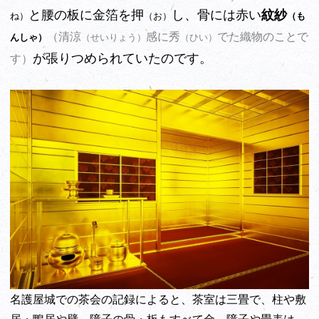
と腰の板に金箔を押
し、骨には赤い
紋紗
ね）
（お）
（も
（清涼
感に秀
でた織物のことで
んしゃ）
（せいりょう）
（ひい）
が張りつめられていたのです。
す）
名護屋城での茶会の記録によると、茶室は三畳で、柱や敷
居・鴨居や壁、障子の骨・板もすべて金、障子や畳表は、