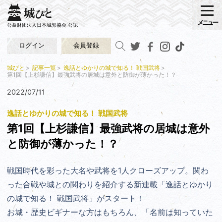
メニュー
公益財団法人日本城郭協会 公認
ログイン
会員登録
城びと
記事一覧
逸話とゆかりの城で知る！ 戦国武将
第1回【上杉謙信】最強武将の居城は意外と防御が薄かった！？
2022/07/11
逸話とゆかりの城で知る！ 戦国武将
第1回【上杉謙信】最強武将の居城は意外
と防御が薄かった！？
戦国時代を彩った大名や武将を1人クローズアップ。関わ
った合戦や城との関わりを紹介する新連載「逸話とゆかり
の城で知る！ 戦国武将」がスタート！
お城・歴史ビギナーな方はもちろん、「名前は知っていた