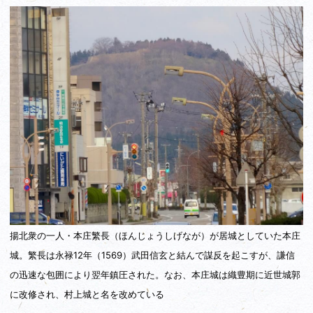
揚北衆の一人・本庄繁長（ほんじょうしげなが）が居城としていた本庄
城。繁長は永禄12年（1569）武田信玄と結んで謀反を起こすが、謙信
の迅速な包囲により翌年鎮圧された。なお、本庄城は織豊期に近世城郭
に改修され、村上城と名を改めている