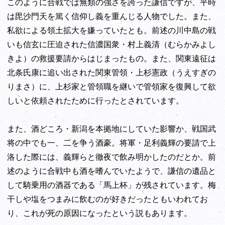
このように合戦では無類の強さを誇った謙信ですが、平時
は毘沙門天を篤く信仰し義を重んじる人物でした。また、
私欲による領土拡大を嫌っていたとも。前述の川中島の戦
いも信玄に圧迫された信濃国衆・村上義清（むらかみよし
きよ）の救援要請からはじまったもの。また、関東遠征は
北条氏康に追い出された関東管領・上杉憲政（うえすぎの
りまさ）に、上杉家と管領職を継いで管領家を復興して欲
しいと依頼されたために行ったとされています。
また、酒どころ・新潟を本拠地にしていた影響か、戦国武
将の中でも一、二を争う酒豪。将軍・足利義輝の要請で上
洛した際には、義輝らと徹夜で飲み明かしたのだとか。前
述のように合戦中も酒を嗜んでいたようで、謙信の遺品と
して騎乗用の酒器である「馬上杯」が残されています。梅
干しや塩をつまみに飲むのが好きだったともいわれてお
り、これが死の原因になったという説もあります。