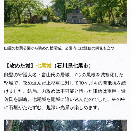
山麓の秋葉公園から眺めた栃尾城。公園内には謙信の銅像も立つ
【攻めた城】
七尾城
（石川県七尾市）
能登の守護大名・畠山氏の居城。7つの尾根を城塞化した
堅城で、攻め込んだ上杉軍に対して10ヶ月もの間抵抗を続
けました。結局、力攻めは不可能と悟った謙信は重臣・遊
佐氏を調略。七尾城を開城に追い込んだのでした。林の中
に石垣がたたずむ、趣深い光景が楽しめます。