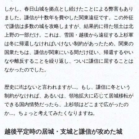
しかし、春日山城を拠点とし続けたことによる弊害もあり
ました。謙信が十数年を費やした関東遠征です。この外征
で謙信は多数の城を攻略しますが、結果的に得た領土は北
上野の一部だけ。これは、雪国・越後から遠征する上杉軍
は冬に帰還しなければいけない制約があったため。関東の
国衆たちは、謙信が関東にいる間だけ従い、帰還するやい
なや離反することを繰り返し、ついに謙信に屈することは
なかったのでした。
歴史にifはないと言われますが…。もし、謙信に冬という
制約がなければ、あるいは、領地拡大に応じて居城移転が
できる国内情勢だったら、上杉領はどこまで広がったの
か…。ちょっと考えてみたくなりますね。
越後平定時の居城・支城と謙信が攻めた城