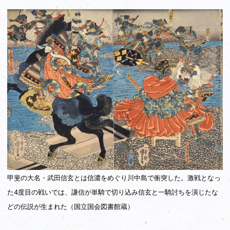
甲斐の大名・武田信玄とは信濃をめぐり川中島で衝突した。激戦となっ
た4度目の戦いでは、謙信が単騎で切り込み信玄と一騎討ちを演じたな
どの伝説が生まれた（国立国会図書館蔵）