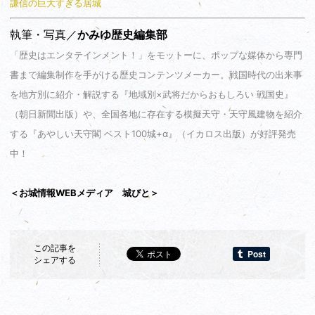
謙信の巨大すぎる居城
執筆・写真／
かみゆ歴史編集部
「歴史はエンタテインメント！」をモットーに、ポップな媒体から専門
書まで編集制作を手がける歴史コンテンツメーカー。戦国時代の出来事
を地方別に紹介・解説する『地域別×武将だからおもしろい 戦国史』
（朝日新聞出版）や、全国各地に存在する模擬天守・天守風建物を紹介
する『あやしい天守閣 ベスト100城+α』（イカロス出版）が好評発売
中！
＜お城情報WEBメディア 城びと＞
この記事を
シェアする