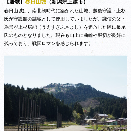
【居城】
春日山城
（新潟県上越市）
春日山城は、南北朝時代に築かれた山城。越後守護・上杉
氏が守護館の詰城として使用していましたが、謙信の父・
為景が上杉房能（うえすぎふさよし）を追放した際に長尾
氏のものとなりました。現在も山上に曲輪や堀切が良好に
残っており、戦国ロマンを感じられます。