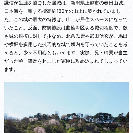
謙信が生涯を過ごした居城は、新潟県上越市の春日山城。
日本海を一望する標高約180mの山上に築かれていまし
た。この城の最大の特徴は、山上が居住スペースになって
いたこと。反面、防御施設は曲輪を区切る堀切程度で、数
も城の規模に対して少なめ。北条氏康や武田信玄が、馬出
や横堀を多用した技巧的な城で領内を守っていたことを考
えると、少々不用心ともいえます。実際、兄・晴景が当主
だった頃、謀反を起こした家臣に攻め込まれてしまってい
ます。