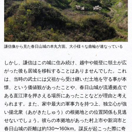
謙信像から見た春日山城の本丸方面。大小様々な曲輪が連なっている
しかし、謙信はこの城に住み続け、越中や能登に領土が広
がった後も居城を移転することはありませんでした。これ
は、当時の武士には父祖から受け継いだ土地を守る事が本
懐、という価値観があったことや、春日山城が流通拠点で
ある直江津を押さえる場所にあったことなどが理由と考え
られます。また、家中最大の軍事力を持つ上、独立心が強
い揚北衆（あがきたしゅう）の根拠地との位置関係も見逃
せないでしょう。彼らの本拠地があった村上市や新潟市と
春日山城の距離は約130〜160km。謀反が起こった際に奇