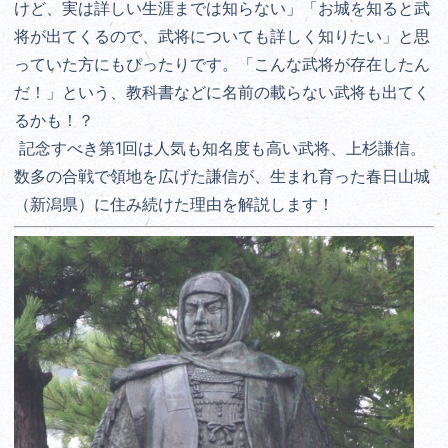
けど、実は詳しい生涯までは知らない」「お城を知ると武
将が出てくるので、武将についても詳しく知りたい」と思
っていた方にもぴったりです。「こんな武将が存在したん
だ！」という、教科書などに名前の載らない武将も出てく
るかも！？
記念すべき第1回は人気も知名度も高い武将、上杉謙信。
数多の合戦で領地を広げた謙信が、生まれ育った春日山城
（新潟県）に住み続けた理由を解説します！