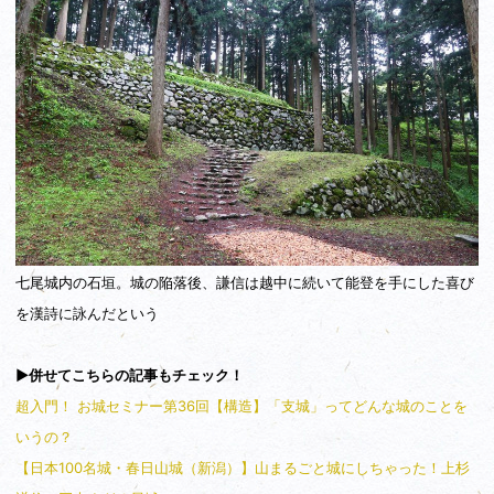
七尾城内の石垣。城の陥落後、謙信は越中に続いて能登を手にした喜び
を漢詩に詠んだという
▶併せてこちらの記事もチェック！
超入門！ お城セミナー第36回【構造】「支城」ってどんな城のことを
いうの？
【日本100名城・春日山城（新潟）】山まるごと城にしちゃった！上杉