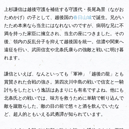
上杉謙信は越後守護を補佐する守護代・長尾為景（ながお
ためかげ）の子として、越後国の
春日山城
で誕生。兄がい
たため本来なら当主にはなれないのですが、病弱な兄に不
満を持った家臣に擁立され、当主の座につきました。その
後、領内の反乱分子を抑えて越後国を統一。信濃や関東へ
遠征を行い、武田信玄や北条氏康らの強敵と戦いに明け暮
れます。
謙信といえば、なんといっても「軍神」「越後の龍」とも
賞賛された合戦の強さ。第四次川中島の戦いで信玄と一騎
討ちをしたという逸話はあまりにも有名ですよね。他にも
北条氏との戦いでは、味方を救うために単騎で斬り込んで
敵を蹴散らした、敵の目の前で悠々と酒を飲んでいたな
ど、超人的ともいえる武勇譚が知られています。