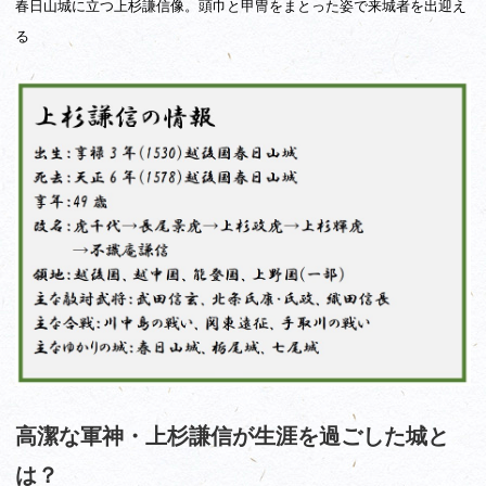
春日山城に立つ上杉謙信像。頭巾と甲冑をまとった姿で来城者を出迎え
る
高潔な軍神・上杉謙信が生涯を過ごした城と
は？