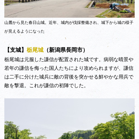
山麓から見た春日山城。近年、城内が伐採整備され、城下から城の様子
が見えるようになった
【支城】
栃尾城
（新潟県長岡市）
栃尾城は元服した謙信が配置された城です。病弱な晴景や
若年の謙信を侮った国人たちにより攻められますが、謙信
は二手に分けた城兵に敵の背後を突かせる鮮やかな用兵で
敵を撃退。これが謙信の初陣でした。