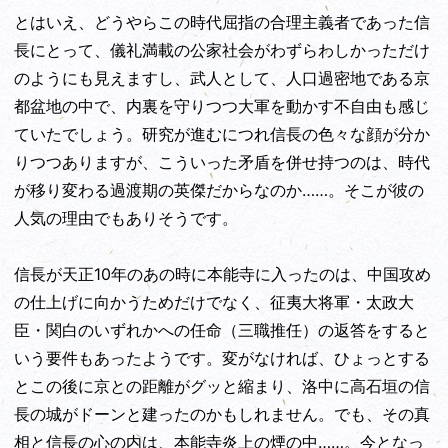
とはいえ、どうやらこの時代屈指の合理主義者であった信
長にとって、儀礼満載の公家社会がわずらわしかっただけ
のようにも見えますし、武人として、人口過密地である京
都盆地の中で、内裏を守りつつ大軍を動かす不自由も感じ
ていたでしょう。研究が進むにつれ信長の色々な顔が分か
りつつありますが、こういった矛盾を併せ持つのは、時代
が移り変わる過渡期の英傑だからなのか……。そこが彼の
人気の理由でもありそうです。
信長が天正10年のあの時に本能寺に入ったのは、中国攻め
の仕上げに向かうためだけでなく、征夷大将軍・太政大
臣・関白のいずれかへの任命（三職推任）の返答をすると
いう要件もあったようです。変がなければ、ひょっとする
とこの後に京との距離がグッと縮まり、洛中に高石垣の信
長の城がドーンと建ったのかもしれません。でも、その真
相と信長の心の内は、本能寺炎上の煙の中……。今となっ