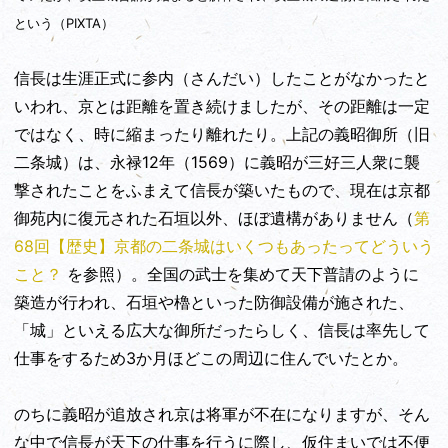
という（PIXTA）
信長は生涯正式に参内（さんだい）したことがなかったと
いわれ、京とは距離を置き続けましたが、その距離は一定
ではなく、時に縮まったり離れたり。上記の義昭御所（旧
二条城）は、永禄12年（1569）に義昭が三好三人衆に襲
撃されたことをふまえて信長が築いたもので、現在は京都
御苑内に復元された石垣以外、ほぼ遺構がありません（
第
68回【歴史】京都の二条城はいくつもあったってどういう
こと？
を参照）。全国の武士を集めて天下普請のように
築造が行われ、石垣や櫓といった防御設備が施された、
「城」といえる広大な御所だったらしく、信長は率先して
仕事をするため3か月ほどこの周辺に住んでいたとか。
のちに義昭が追放され京は将軍が不在になりますが、そん
な中で信長が天下の仕事を行うに際し、仮住まいでは不便