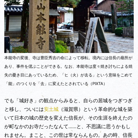
本能寺の変後、寺は豊臣秀吉の命によって移転。境内には信長の廟所が
あり、事件を偲ぶことができる。なお、本能寺は度々焼き討ちによる焼
失の憂き目にあっているため、「ヒ（火）が去る」という意味をこめて
「能」のつくりを「去」に変えたとされている（PIXTA）
でも「城好き」の観点からみると、自らの居城をつぎつぎ
と移し、ついには
安土城
（滋賀県）という革命的な城を築
いて日本の城の歴史を変えた信長が、その生涯を終えたの
が町なかのお寺だったなんて……と、不思議に思うかもし
れません。まこと、この世は常ならんもの。あの時、信長