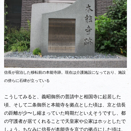
信長が宿泊した移転前の本能寺跡。現在は介護施設になっており、施設
の傍らに石碑が立っている
こうしてみると、義昭御所の普請中と相国寺に起居した
頃、そして二条御所と本能寺を拠点とした頃は、京と信長
の距離が少〜し縮まっていた時期だといえそうですし、都
の守護者が居てくれることで天皇家や公家はホッとしたで
しょう。ちなみに信長が本能寺を京での拠点にした頃は、