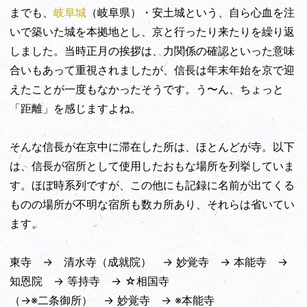
までも、
岐阜城
（岐阜県）・安土城という、自ら心血を注
いで築いた城を本拠地とし、京と行ったり来たりを繰り返
しました。当時正月の挨拶は、力関係の確認といった意味
合いもあって重視されましたが、信長は年末年始を京で迎
えたことが一度もなかったそうです。う〜ん、ちょっと
「距離」を感じますよね。
そんな信長が在京中に滞在した所は、ほとんどが寺。以下
は、信長が宿所として使用したおもな場所を列挙していま
す。ほぼ時系列ですが、この他にも記録に名前が出てくる
ものの場所が不明な宿所も数カ所あり、それらは省いてい
ます。
東寺 → 清水寺（成就院） → 妙覚寺 → 本能寺 →
知恩院 → 等持寺 → ☆相国寺
（→※二条御所） → 妙覚寺 → ※本能寺