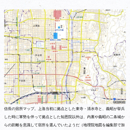
信長の宿所マップ。上洛当初に拠点とした東寺・清水寺と、義昭が挙兵
した時に軍勢を伴って拠点とした知恩院
以外は、内裏や義昭の二条城か
らの距離を意識して宿所を選んでいたようだ（地理院地図を編集部で加