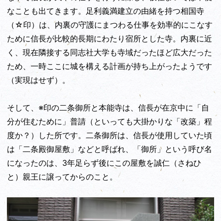
なことも出てきます。足利義満建立の由緒を持つ相国寺
（☆印）は、内裏の守護にまつわる仕事を効率的にこなす
ために信長が比較的長期にわたり宿所とした寺。内裏に近
く、現在隣接する同志社大学も寺域だったほど広大だった
ため、一時ここに城を構える計画が持ち上がったようです
（実現はせず）。
そして、※印の二条御所と本能寺は、信長が在京中に「自
分が住むために」普請（といっても大掛かりな「改築」程
度か？）した所です。二条御所は、信長が使用していた頃
は「二条殿御屋敷」などと呼ばれ、「御所」という呼び名
になったのは、3年足らず後にこの屋敷を誠仁（さねひ
と）親王に譲ってからのこと。