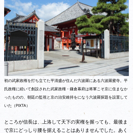
初の武家政権を打ち立てた平清盛が住んだ六波羅にある六波羅蜜寺
。平
氏政権に続いて創設された武家政権・鎌倉幕府は将軍こそ京に住まなか
ったものの、朝廷の監視と京の治安維持をになう六波羅探題を設置して
いた（PIXTA）
ところが信長は、上洛して天下の実権を握っても、最後ま
で京にどっしり腰を据えることはありませんでした。あく