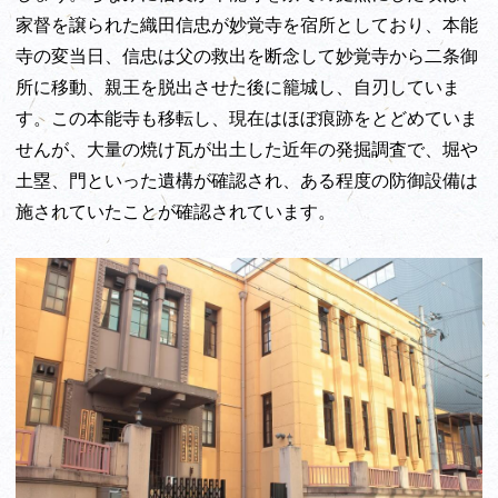
家督を譲られた織田信忠が妙覚寺を宿所としており、本能
寺の変当日、信忠は父の救出を断念して妙覚寺から二条御
所に移動、親王を脱出させた後に籠城し、自刃していま
す。この本能寺も移転し、現在はほぼ痕跡をとどめていま
せんが、大量の焼け瓦が出土した近年の発掘調査で、堀や
土塁、門といった遺構が確認され、ある程度の防御設備は
施されていたことが確認されています。