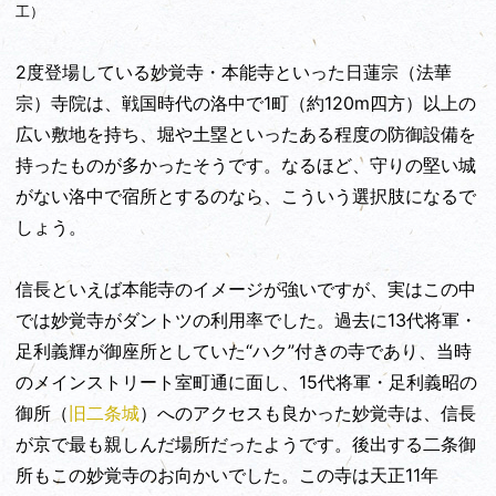
工）
2度登場している妙覚寺・本能寺といった日蓮宗（法華
宗）寺院は、戦国時代の洛中で1町（約120m四方）以上の
広い敷地を持ち、堀や土塁といったある程度の防御設備を
持ったものが多かったそうです。なるほど、守りの堅い城
がない洛中で宿所とするのなら、こういう選択肢になるで
しょう。
信長といえば本能寺のイメージが強いですが、実はこの中
では妙覚寺がダントツの利用率でした。過去に13代将軍・
足利義輝が御座所としていた“ハク”付きの寺であり、当時
のメインストリート室町通に面し、15代将軍・足利義昭の
御所（
旧二条城
）へのアクセスも良かった妙覚寺は、信長
が京で最も親しんだ場所だったようです。後出する二条御
所もこの妙覚寺のお向かいでした。この寺は天正11年