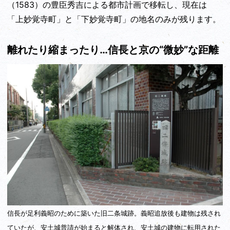
（1583）の豊臣秀吉による都市計画で移転し、現在は
「上妙覚寺町」と「下妙覚寺町」の地名のみが残ります。
離れたり縮まったり…信長と京の“微妙”な距離
信長が足利義昭のために築いた旧二条城跡。義昭追放後も建物は残され
ていたが、安土城普請が始まると解体され、安土城の建物に転用された