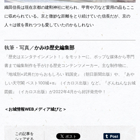
織田信長は現在京都の建勲神社に祀られ、甲冑や刀など愛用の品もここ
に収められている。京と微妙な距離をとり続けていた信長だが、京の
人々は彼を畏れつつも愛していたのかもしれない
執筆・写真／
かみゆ歴史編集部
「歴史はエンタテインメント！」をモットーに、ポップな媒体から専門
書まで編集制作を手がける歴史コンテンツメーカー。主な制作物に、
『地域別×武将だからおもしろい 戦国史』（朝日新聞出版）や、『あや
しい天守閣 ベスト100城+α』（イカロス出版）など。『ざんねんなお城
図鑑』（イカロス出版）が2022年4月から好評発売中！
＜お城情報WEBメディア城びと＞
この記事を
シェアする