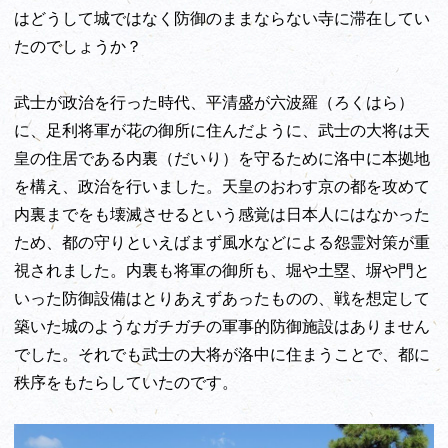
はどうして城ではなく防御のままならない寺に滞在してい
たのでしょうか？
武士が政治を行った時代、平清盛が六波羅（ろくはら）
に、足利将軍が花の御所に住んだように、武士の大将は天
皇の住居である内裏（だいり）を守るために洛中に本拠地
を構え、政治を行いました。天皇のおわす京の都を攻めて
内裏までをも壊滅させるという感覚は日本人にはなかった
ため、都の守りといえばまず風水などによる怨霊対策が重
視されました。内裏も将軍の御所も、堀や土塁、塀や門と
いった防御設備はとりあえずあったものの、戦を想定して
築いた城のようなガチガチの軍事的防御施設はありません
でした。それでも武士の大将が洛中に住まうことで、都に
秩序をもたらしていたのです。