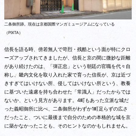
二条御所跡。現在は京都国際マンガミュージアムになっている
（PIXTA）
信長を語る時、傍若無人で苛烈・残酷という面が特にクロ
ーズアップされてきましたが、信長と京の間に微妙な距離
があり続けたのは、「弾正忠」という朝廷の官職を代々自
称し、畿内文化を取り入れた家で育った信長が、京は近づ
きすぎてはいけない所、侵してはいけない所という、教養
に基づいた遠慮を持ち合わせた「常識人」だったからでは
ないか、という見方があります。4町もあった立派な城だ
った義昭御所に比べ、二条御所がわずか1町足らずの広さ
だったこと、ついに最後まで自分のための本格的な城を京
に築かなかったことも、そのヒントなのかもしれません。