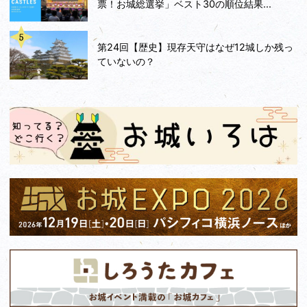
票！お城総選挙」ベスト30の順位結果...
第24回【歴史】現存天守はなぜ12城しか残っ
ていないの？