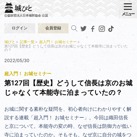
メニュー
公益財団法人日本城郭協会 公認
ログイン
会員登録
城びと
記事一覧
超入門！ お城セミナー
第127回【歴史】どうして信長は京のお城じゃなくて本能寺に泊まっていた
の？
2022/05/30
超入門！ お城セミナー
第127回【歴史】どうして信長は京のお城
じゃなくて本能寺に泊まっていたの？
お城に関する素朴な疑問を、初心者向けにわかりやすく解
説する連載「超入門！ お城セミナー」。今回は織田信長
と京について。本能寺の変の時、なぜ信長は防御力が低い
寺に泊まっていたのか。そもそも、なぜ京に自分の城をつ