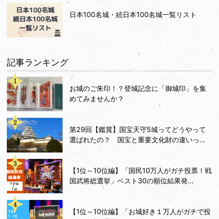
日本100名城・続日本100名城一覧リスト
記事ランキング
お城のご朱印！？登城記念に「御城印」を集
めてみませんか？
第29回【鑑賞】国宝天守5城ってどうやって
選ばれたの？ 国宝と重要文化財の違いっ...
【1位～10位編】「国民10万人がガチ投票！戦
国武将総選挙」ベスト30の順位結果発...
【1位～10位編】「お城好き１万人がガチで投