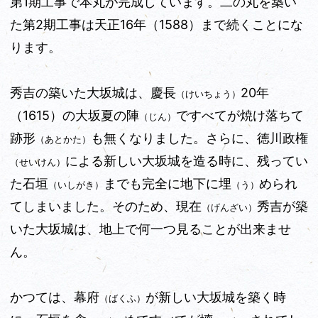
第1期工事で本丸が完成しています。二の丸を築い
た第2期工事は天正16年
（1588）
まで続くことにな
ります。
秀吉の築いた大坂城は、慶長
20年
（けいちょう）
（1615）の大坂夏の陣
ですべてが焼け落ちて
（じん）
跡形
も無くなりました。さらに、徳川政権
（あとかた）
による新しい大坂城を造る時に、残ってい
（せいけん）
た石垣
までも完全に地下に埋
められ
（いしがき）
（う）
てしまいました。そのため、現在
秀吉が築
（げんざい）
いた大坂城は、地上で何一つ見ることが出来ませ
ん。
かつては、幕府
が新しい大坂城を築く時
（ばくふ）