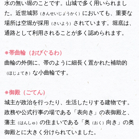
水の無い堀のことです。山城で多く用いられまし
た。近世城郭
においても、重要な
（きんせいじょうかく）
場所は空堀が採用
されています。堀底は、
（さいよう）
通路として利用されることが多く認められます。
※帯曲輪（おびぐるわ）
曲輪の外側に、帯のように細長く置かれた補助的
な小曲輪です。
（ほじょてき）
※御殿（ごてん）
城主が政治を行ったり、生活したりする建物です。
政務や公式行事の場である「表向き」の表御殿と、
藩主
の住まいである「奥
向き」の
奥
（はんしゅ）
（おく）
御殿とに大きく分けられていました。