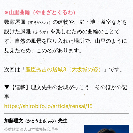
※山里曲輪（やまざとくるわ）
数寄屋風
の建物や、庭・池・茶室などを
（すきやふう）
設けた風雅
を楽しむための曲輪のことで
（ふうが）
す。自然の風景を取り入れた場所で、山里のように
見えたため、この名があります。
次回は「
豊臣秀吉の居城3（大坂城の姿）
」です。
▼【連載】理文先生のお城がっこう そのほかの記
事
https://shirobito.jp/article/rensai/15
加藤理文
先生
（かとうまさふみ）
公益財団法人日本城郭協会理事