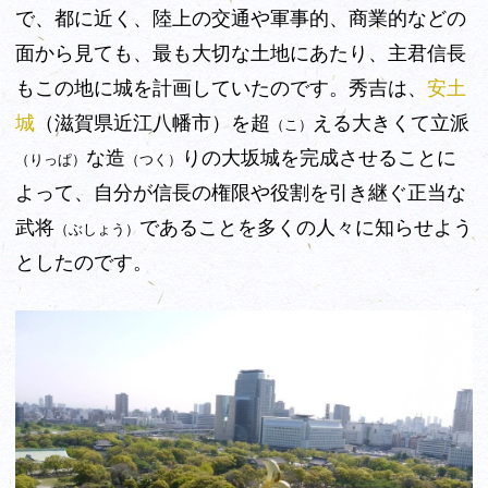
で、都に近く、陸上の交通や軍事的、商業的などの
面から見ても、最も大切な土地にあたり、主君信長
もこの地に城を計画していたのです。秀吉は、
安土
城
（滋賀県近江八幡市）
を超
える大きくて立派
（こ）
な造
りの大坂城を完成させることに
（りっぱ）
（つく）
よって、自分が信長の権限や役割を引き継ぐ正当な
武将
であることを多くの人々に知らせよう
（ぶしょう）
としたのです。