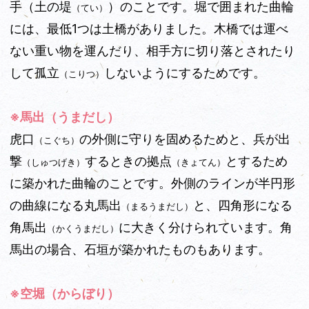
手（土の堤
）のことです。堀で囲まれた曲輪
（てい）
には、最低1つは土橋がありました。木橋では運べ
ない重い物を運んだり、相手方に切り落とされたり
して孤立
しないようにするためです。
（こりつ）
※馬出（うまだし）
虎口
の外側に守りを固めるためと、兵が出
（こぐち）
撃
するときの拠点
とするため
（しゅつげき）
（きょてん）
に築かれた曲輪のことです。外側のラインが半円形
の曲線になる丸馬出
と、四角形になる
（まるうまだし）
角馬出
に大きく分けられています。角
（かくうまだし）
馬出の場合、石垣が築かれたものもあります。
※空堀（からぼり）