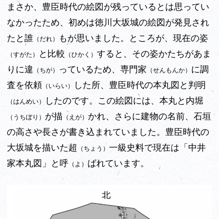
まさか、豊臣時代の絵図が残っているとは思ってい
なかったため、初めは徳川大坂城の絵図が発見され
たと誰
もが思いました。ところが、現在の姿
（だれ）
と比較
すると、その姿
かたちがあま
（すがた）
（ひかく）
りに違
っているため、専門家
に調
（ちが）
（せんもんか）
査を依頼
した所、豊臣時代の本丸図と判明
（いらい）
したのです。この絵図には、本丸と内堀
（はんめい）
が描
かれ、さらに建物の名前、石垣
（うちぼり）
（えが）
の高さや長さが書き込まれていました。豊臣時代の
大坂城を描いた超
一級史料で現在は「中井
（ちょう）
家本丸図」と呼
ばれています。
（よ）