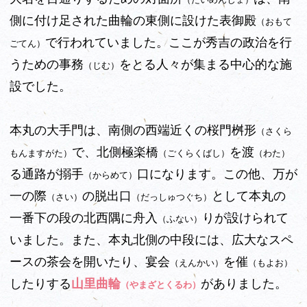
側に付け足された曲輪の東側に設けた表御殿
（おもて
で行われていました。ここが秀吉の政治を行
ごてん）
うための事務
をとる人々が集まる中心的な施
（じむ）
設でした。
本丸の大手門は、南側の西端近くの桜門桝形
（さくら
で、北側極楽橋
を渡
もんますがた）
（ごくらくばし）
（わた）
る通路が搦手
口になります。この他、万が
（からめて）
一の際
の脱出口
として本丸の
（さい）
（だっしゅつぐち）
一番下の段の北西隅に舟入
りが設けられて
（ふない）
いました。また、本丸北側の中段には、広大なスペ
ースの茶会を開いたり、宴会
を催
（えんかい）
（もよお）
したりする
山里曲輪
がありました。
（やまざとくるわ）