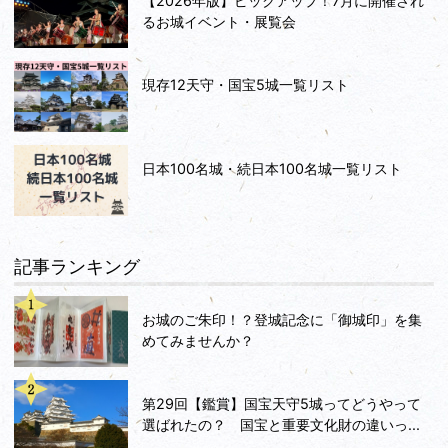
【2026年版】ピックアップ！7月に開催され
るお城イベント・展覧会
現存12天守・国宝5城一覧リスト
日本100名城・続日本100名城一覧リスト
記事ランキング
お城のご朱印！？登城記念に「御城印」を集
めてみませんか？
第29回【鑑賞】国宝天守5城ってどうやって
選ばれたの？ 国宝と重要文化財の違いっ...