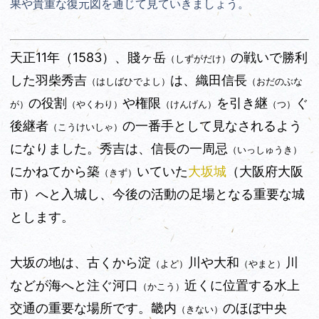
果や貴重な復元図を通じて見ていきましょう。
天正11年（1583）、賤ヶ岳
の戦いで勝利
（しずがだけ）
した羽柴秀吉
は、織田信長
（はしばひでよし）
（おだのぶな
の役割
や権限
を引き継
ぐ
が）
（やくわり）
（けんげん）
（つ）
後継者
の一番手として見なされるよう
（こうけいしゃ）
になりました。秀吉は、信長の一周忌
（いっしゅうき）
にかねてから築
いていた
大坂城
（大阪府大阪
（きず）
市）へと入城し、今後の活動の足場となる重要な城
とします。
大坂の地は、古くから淀
川や大和
川
（よど）
（やまと）
などが海へと注ぐ河口
近くに位置する水上
（かこう）
交通の重要な場所です。畿内
のほぼ中央
（きない）