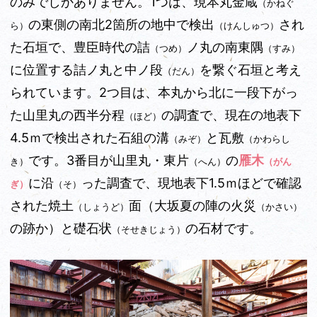
のみでしかありません。1つは、現本丸金蔵
（かねぐ
の東側
の南北2箇所の地中で検出
され
ら）
（けんしゅつ）
た石垣で、豊臣時代の詰
ノ丸の南東隅
（つめ）
（すみ）
に位置する詰ノ丸と中ノ段
を繋
ぐ石垣と考え
（だん）
られています。2つ目は、本丸から北に一段下がっ
た山里丸の西半分程
の調査で、現在の地表下
（ほど）
4.5ｍで検出された石組の溝
と瓦敷
（みぞ）
（かわらし
です。3番目が山里丸・東片
の
雁木
き）
（へん）
（がん
に沿
った調査で、現地表下1.5ｍほどで確認
ぎ）
（そ）
された焼土
面（大坂夏の陣の火災
（しょうど）
（かさい）
の跡か）と礎石状
の石材です。
（そせきじょう）