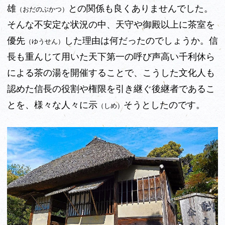
雄
との関係も良くありませんでした。
（おだのぶかつ）
そんな不安定な状況の中、天守や御殿以上に茶室を
優先
した理由は何だったのでしょうか。信
（ゆうせん）
長も重んじて用いた天下第一の呼び声高い千利休ら
による茶の湯を開催することで、こうした文化人も
認めた信長の役割や権限を引き継ぐ後継者であるこ
とを、様々な人々に示
そうとしたのです。
（しめ）