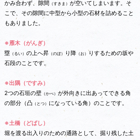
かみ合わず、隙間
が空いてしまいます。そ
（すきま）
こで、その隙間に中型から小型の石材を詰めること
もありました。
※雁木（がんぎ）
塁
の上へ昇
り降
りするための坂や
（るい）
（のぼ）
（お）
石段のことです。
※出隅（ですみ）
2つの石垣の壁
が外向きに出あってできる角
（かべ）
の部分（凸
になっている角）のことです。
（とつ）
※土橋（どばし）
堀を渡る出入りのための通路として、掘り残した土