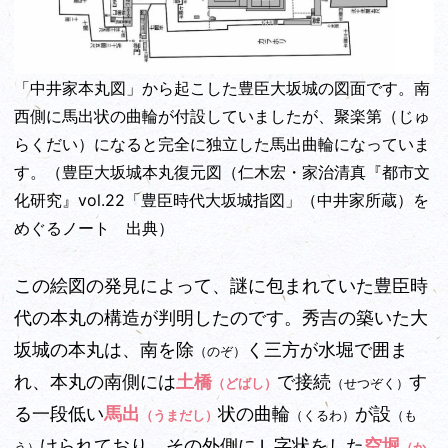
「中井家本丸図」から起こした豊臣大坂城の図面です。南
西側に馬出状の曲輪が付設していましたが、聚楽第（じゅ
らくだい）になると完全に独立した馬出曲輪になっていま
す。（豊臣大坂城本丸復元図（仁木宏・家治清真『都市文
化研究』vol.22「豊臣時代大坂城指図」（中井家所蔵）を
めぐるノート 出典）
この絵図の発見によって、謎に包まれていた豊臣時
代の本丸の構造が判明したのです。秀吉の築いた大
坂城の本丸は、南を除
く三方が水堀で囲ま
（のぞ）
れ、本丸の南側には
土橋
で接続
す
（どばし）
（せつぞく）
る一段低い
馬出
状の曲輪
が設
（うまだし）
（くるわ）
（も
けられており、その外側にＬ字状をした
空堀
う）
（か