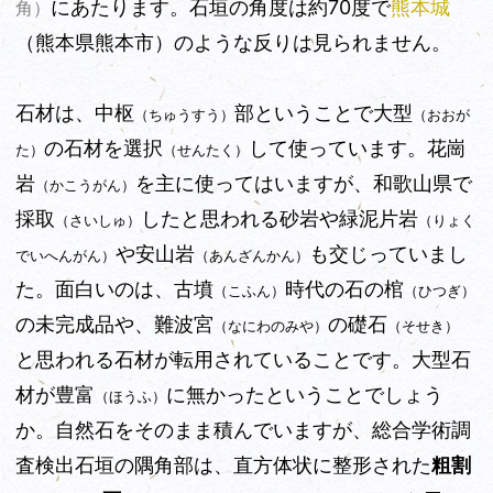
にあたります。石垣の角度は約70度で
熊本城
角）
（熊本県熊本市）のような反りは見られません。
石材は、中枢
部ということで大型
（ちゅうすう）
（おおが
の石材を選択
して使っています。花崗
た）
（せんたく）
岩
を主に使ってはいますが、和歌山県で
（かこうがん）
採取
したと思われる砂岩や緑泥片岩
（さいしゅ）
（りょく
や安山岩
も交じっていまし
でいへんがん）
（あんざんかん）
た。面白いのは、古墳
時代の石の棺
（こふん）
（ひつぎ）
の未完成品や、難波宮
の礎石
（なにわのみや）
（そせき）
と思われる石材が転用されていることです。大型石
材が豊富
に無かったということでしょう
（ほうふ）
か。自然石をそのまま積んでいますが、総合学術調
査検出石垣の隅角部は、直方体状に整形された
粗割