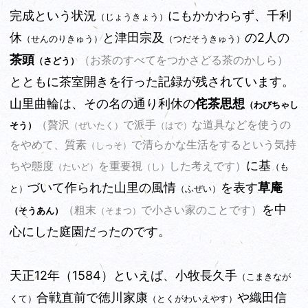
完成という状況
にもかかわらず、千利
（じょうきょう）
休
と津田宗及
の2人の
（せんのりきゅう）
（つだそうきゅう）
茶頭
（お茶のすべてをつかさどる茶のかしら）
（さどう）
とともに茶室開きを行った記録が残されています。
山里曲輪は、その名の通り利休の
侘茶思想
（わびちゃし
（贅沢
で派手
な道具などを使うの
そう）
（ぜいたく）
（はで）
をやめて、質素
で清らかな生活をするという気持
（しっそ）
に基
ちや態度
を重要視
した考えです）
（も
（たいど）
（し）
づいて作られた山里の風情
を表す
草庵
と）
（ふぜい）
を中
（粗末
で小さい家のことです）
（そうあん）
（そまつ）
心にした庭園だったのです。
天正12年（1584）といえば、小牧長久手
（こまきなが
合戦直前で徳川家康
や織田信
くて）
（とくがわいえやす）