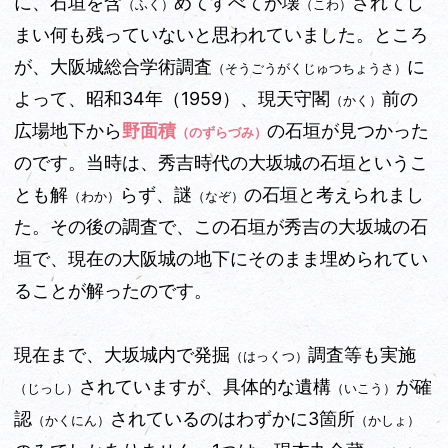
に、石垣を含
めてすべてが壊
されてし
（ふく）
（こわ）
まい何も残っていないと思われていました。ところ
が、大阪城総合学術調査
に
（そうごうがくじゅつちょうさ）
よって、昭和34年（1959）、現天守閣
前の
（かく）
広場地下から
野面積
の石垣が見つかった
（のずらづみ）
のです。当時は、秀吉時代の大坂城の石垣というこ
とも解
らず、謎
の石垣と考えられまし
（わか）
（なぞ）
た。その後の調査で、この石垣が秀吉の大坂城の石
垣で、現在の大阪城の地下にそのまま埋められてい
ることが解ったのです。
現在まで、大坂城内で発掘
調査等も実施
（はっくつ）
されていますが、具体的な遺構
が確
（じっし）
（いこう）
認
されているのはわずかに3箇所
（かくにん）
（かしょ）