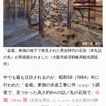
「金蔵」東側の地下で発見された秀吉時代の石垣（本丸詰
の丸）が再発掘されました（大阪市経済戦略局観光課提
供）
中でも最も注目されるのが、昭和59（1984）年に
行われた「金蔵」東側の水道工事に伴
う調
（ともな）
査で、見つかった高さ約6ｍの詰ノ丸の石垣で、
出
隅
部
（石垣を突出
させた部分の隅
（ですみ）
（とっしゅつ）