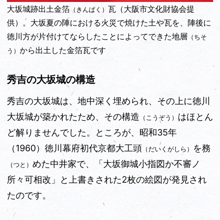
大坂城跡出土金箔
瓦（大阪市文化財協会提
（きんぱく）
供）。大坂夏の陣における火災で焼けた土や瓦を、陣後に
徳川方が片付けてならしたことによってできた地層
（ちそ
から出土した金箔瓦です
う）
秀吉の大坂城の構造
秀吉の大坂城は、地中深く埋められ、その上に徳川
大坂城が築かれたため、その構造
はほとん
（こうぞう）
ど解りませんでした。ところが、昭和35年
（1960）徳川幕府初代京都大工頭
を務
（だいくがしら）
めた中井家で、「大坂御城小指図か不審ノ
（つと）
所々可相改」と上書きされた2枚の絵図が発見され
たのです。