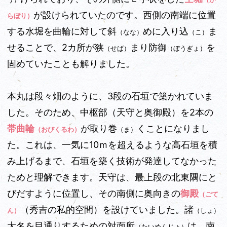
が設けられていたのです。西側の南端に位置
らぼり）
する水堀を曲輪に対して斜
めに入り込
ま
（なな）
（こ）
せることで、2カ所が狭
まり防御
を
（せば）
（ぼうぎょ）
固めていたことも解りました。
本丸は段々畑のように、3段の石垣で築かれていま
した。そのため、中枢部（天守と奥御殿）を2本の
帯曲輪
が取り巻
くことになりまし
（おびくるわ）
（ま）
た。これは、一気に10ｍを超えるような高石垣を積
み上げるまで、石垣を築く技術が発達してなかった
ためと理解できます。天守は、最上段の北東隅にと
びだすように位置し、その南側に奥向きの
御殿
（ごて
（秀吉の私的空間）を設けていました。諸
ん）
（しょ）
大名を目通りするための対面所
は、南
（たいめんじょ）