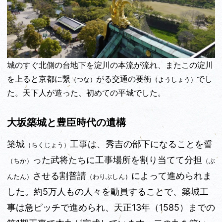
城のすぐ北側の台地下を淀川の本流が流れ、またこの淀川
を上ると京都に繋
がる交通の要衝
でし
（つな）
（ようしょう）
た。天下人が造った、初めての平城でした。
大坂築城と豊臣時代の遺構
築城
工事は、秀吉の部下になることを誓
（ちくじょう）
った武将たちに工事場所を割り当てて分担
（ちか）
（ぶ
させる割普請
によって進められま
んたん）
（わりぶしん）
した。約5万人もの人々を動員することで、築城工
事は急ピッチで進められ、天正13年
（1585）
までの