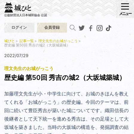
メニュー
公益財団法人日本城郭協会 公認
ログイン
会員登録
城びと
記事一覧
理文先生のお城がっこう
歴史編 第50回 秀吉の城2（大坂城築城）
2022/07/29
理文先生のお城がっこう
歴史編 第50回 秀吉の城2（大坂城築城）
加藤理文先生が小・中学生に向けて、お城のきほんを教え
てくれる「お城がっこう」の歴史編。今回のテーマは、前
回に続いて豊臣秀吉が築いた城についてです。
織田信長の
後継者として天下統一を進める秀吉は、その足場として大
坂城を築きました。当時の大坂城の構造を、発掘調査の結