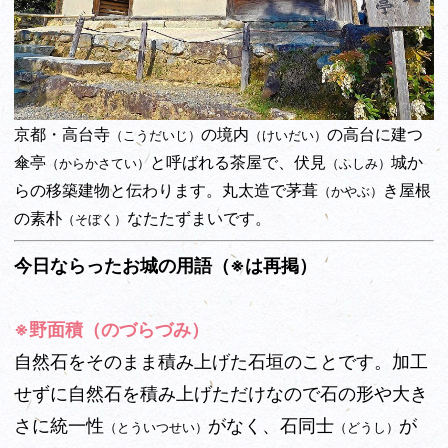
京都・高台寺
の境内
の高台に建つ
（こうだいじ）
（けいだい）
傘亭
と呼ばれる茶屋で、伏見
城か
（からかさてい）
（ふしみ）
らの移築建物と伝わります。丸太造で茅葺
き屋根
（かやぶ）
の素朴
なたたずまいです。
（そぼく）
今日ならったお城の用語（※は再掲）
※野面積（のづらづみ）
自然石をそのまま積み上げた石垣のことです。加工
せずに自然石を積み上げただけなので石の形や大き
さに統一性
がなく、石同士
が
（とういつせい）
（どうし）