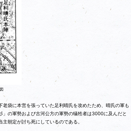
図
下老袋に本営を張っていた足利晴氏を攻めたため、晴氏の軍も
」の軍勢および古河公方の軍勢の犠牲者は3000に及んだと
当主朝定が討ち死にしているのである。