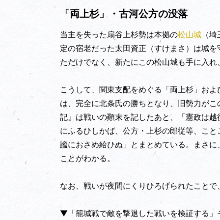
「両上杉」・古河公方の没落
当主を失った扇谷上杉勢は本拠の
松山城
（埼
定の宿老だった太田資正（すけまさ）は城を
ただけでなく、新たにこの松山城も手に入れ
こうして、関東支配をめぐる「両上杉」およ
は、完全に北条氏の勝ちとなり、旧勢力がこ
記』は戦いの顚末を記したあと、「憲政は越
にふるひしかば、公方・上杉の郎従等、こと
謐におさめ給ひぬ」とまとめている。まさに
ことがわかる。
なお、戦いが夜間にくりひろげられたことで
▼「籠城戦で敵を撃退した戦いを検証する」