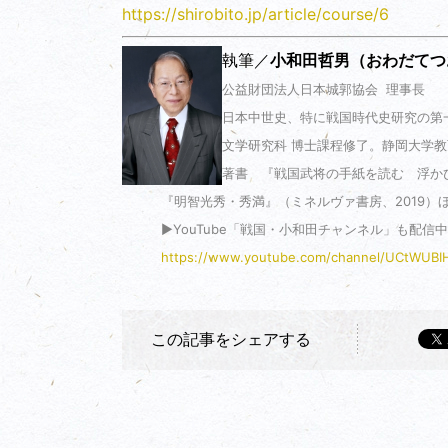
https://shirobito.jp/article/course/6
執筆／
小和田哲男（おわだてつ
公益財団法人日本城郭協会 理事長
日本中世史、特に戦国時代史研究の第一
文学研究科 博士課程修了。静岡大学
著書 『戦国武将の手紙を読む 浮かび
『明智光秀・秀満』（ミネルヴァ書房、2019）
▶YouTube「戦国・小和田チャンネル」も配信中
https://www.youtube.com/channel/UCtWUB
この記事を
シェアする