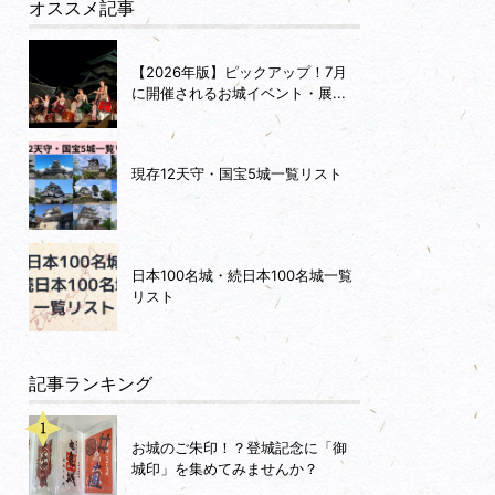
オススメ記事
【2026年版】ピックアップ！7月
に開催されるお城イベント・展...
現存12天守・国宝5城一覧リスト
日本100名城・続日本100名城一覧
リスト
記事ランキング
お城のご朱印！？登城記念に「御
城印」を集めてみませんか？