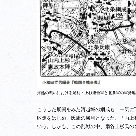
河越の戦いにおける足利・上杉連合軍と北条軍の軍勢地
こうした展開をみた河越城の綱成も、一気に
敗走をはじめ、氏康の勝利となった。「両上杉
いう。しかも、この乱戦の中、扇谷上杉氏の