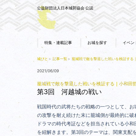
公益財団法人日本城郭協会 公認
特集・連載記事
お城を探す
イベン
城びと
記事一覧
籠城戦で敵を撃退した戦いを検証する
2021/06/09
籠城戦で敵を撃退した戦いを検証する｜小和田
第3回 河越城の戦い
戦国時代の武将たちの戦略の一つとして、お
の攻撃を耐え続けた末に籠城側が最終的に
ドラマの時代考証などを担当されている小和
を紐解きます。第3回のテーマは、関東支配