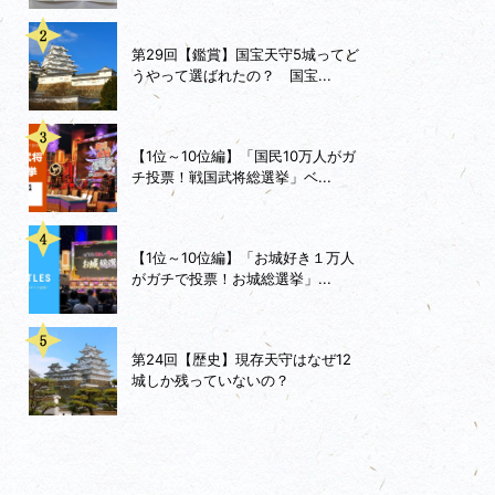
第29回【鑑賞】国宝天守5城ってど
うやって選ばれたの？ 国宝...
【1位～10位編】「国民10万人がガ
チ投票！戦国武将総選挙」ベ...
【1位～10位編】「お城好き１万人
がガチで投票！お城総選挙」...
第24回【歴史】現存天守はなぜ12
城しか残っていないの？