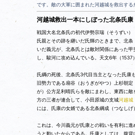
です。敵の
大軍に囲まれた河越城を救出する
河越城救出一本にしぼった北条氏康
戦国大名北条氏の初代伊勢宗瑞（そうずい）
氏親とその跡を継いだ氏輝のときまで、北条
いだ義元が、北条氏とは敵対関係にあった甲
し、駿河に攻め込んでいる。天文6年（153
氏綱の死後、北条氏3代目当主となった氏康
旧勢力である扇谷（おうぎがやつ）上杉朝定
が）公方足利晴氏らを敵にまわし、東西に敵
方の三者が連合して、小田原城の支城
河越城
には、氏康の女婿である北条綱成（つなしげ
これは、今川義元が氏康との戦いを有利に進
うと動いたからである。氏康としては、腹背に敵