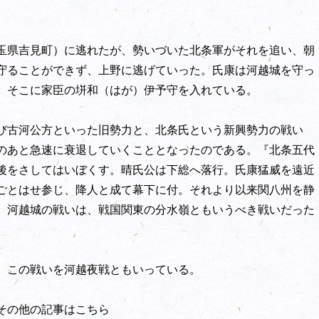
玉県吉見町）に逃れたが、勢いづいた北条軍がそれを追い、朝
守ることができず、上野に逃げていった。氏康は河越城を守っ
、そこに家臣の垪和（はが）伊予守を入れている。
び古河公方といった旧勢力と、北条氏という新興勢力の戦い
のあと急速に衰退していくこととなったのである。『北条五代
後をさしてはいぼくす。晴氏公は下総へ落行。氏康猛威を遠近
ごとはせ参じ、降人と成て幕下に付。それより以来関八州を静
、河越城の戦いは、戦国関東の分水嶺ともいうべき戦いだった
、この戦いを河越夜戦ともいっている。
その他の記事はこちら