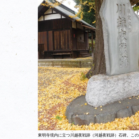
東明寺境内に立つ川越夜戦跡（河越夜戦跡）石碑。この