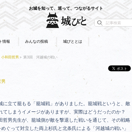
お城を知って、巡って、つながるサイト
ト情報
みんなの投稿
城びととは
｜小和田哲男
第3回 河越城の戦い
哲男
城に立て籠もる「籠城戦」がありました。籠城戦というと、敵
破れてしまうイメージがありますが、実際はどうだったのか？
田哲男先生が、籠城側が敵を撃退した戦いを通じて、その戦略
をめぐって対立した両上杉氏と北条氏による
「河越城の戦い」