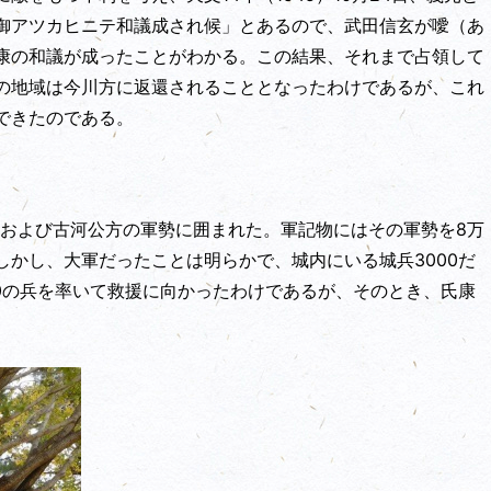
御アツカヒニテ和議成され候」とあるので、武田信玄が噯（あ
康の和議が成ったことがわかる。この結果、それまで占領して
の地域は今川方に返還されることとなったわけであるが、これ
できたのである。
」軍および古河公方の軍勢に囲まれた。軍記物にはその軍勢を8万
かし、大軍だったことは明らかで、城内にいる城兵3000だ
0の兵を率いて救援に向かったわけであるが、そのとき、氏康