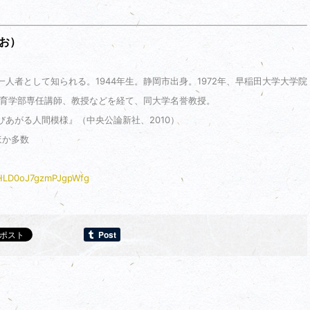
お）
人者として知られる。1944年生。静岡市出身。1972年、早稲田大学大学院
教育学部専任講師、教授などを経て、同大学名誉教授。
あがる人間模様』（中央公論新社、2010）
ほか多数
IHLD0oJ7gzmPJgpWfg