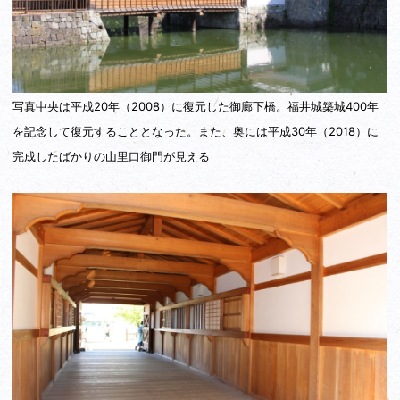
写真中央は平成20年（2008）に復元した御廊下橋。福井城築城400年
を記念して復元することとなった。また、奥には平成30年（2018）に
完成したばかりの山里口御門が見える