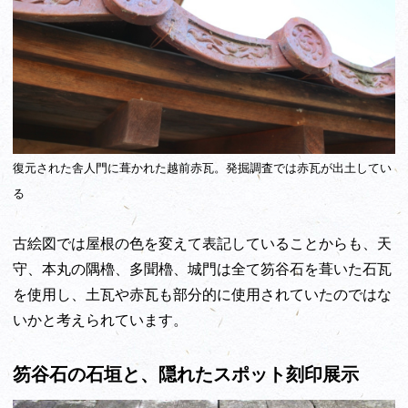
復元された舎人門に葺かれた越前赤瓦。発掘調査では赤瓦が出土してい
る
古絵図では屋根の色を変えて表記していることからも、天
守、本丸の隅櫓、多聞櫓、城門は全て笏谷石を葺いた石瓦
を使用し、土瓦や赤瓦も部分的に使用されていたのではな
いかと考えられています。
笏谷石の石垣と、隠れたスポット刻印展示