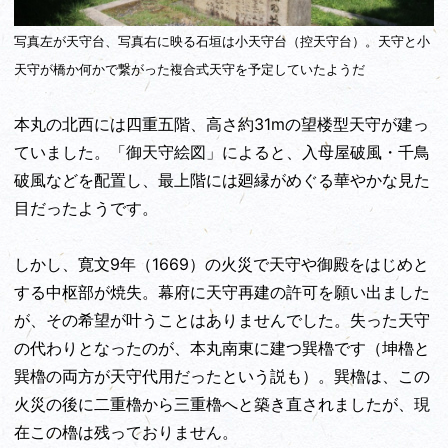
写真左が天守台、写真右に映る石垣は小天守台（控天守台）。天守と小
天守が橋か何かで繋がった複合式天守を予定していたようだ
本丸の北西には四重五階、高さ約31mの望楼型天守が建っ
ていました。「御天守絵図」によると、入母屋破風・千鳥
破風などを配置し、最上階には廻縁がめぐる華やかな見た
目だったようです。
しかし、寛文9年（1669）の火災で天守や御殿をはじめと
する中枢部が焼失。幕府に天守再建の許可を願い出ました
が、その希望が叶うことはありませんでした。失った天守
の代わりとなったのが、本丸南東に建つ巽櫓です（坤櫓と
巽櫓の両方が天守代用だったという説も）。巽櫓は、この
火災の後に二重櫓から三重櫓へと築き直されましたが、現
在この櫓は残っておりません。