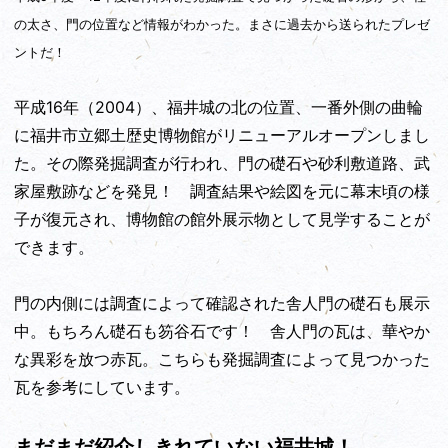
の太さ、門の位置など情報がわかった。まさに過去から送られたプレゼ
ントだ！
平成16年（2004）、福井城の北の位置、一番外側の曲輪
に福井市立郷土歴史博物館がリニューアルオープンしまし
た。その際発掘調査が行われ、門の礎石や砂利敷道路、武
家屋敷跡などを発見！ 調査結果や絵図を元に幕末頃の様
子が復元され、博物館の館外展示物として見学することが
できます。
門の内側には調査によって確認された舎人門の礎石も展示
中。もちろん礎石も笏谷石です！ 舎人門の瓦は、華やか
な異彩を放つ赤瓦。こちらも発掘調査によって見つかった
瓦を参考にしています。
まだまだ紹介しきれていない福井城！