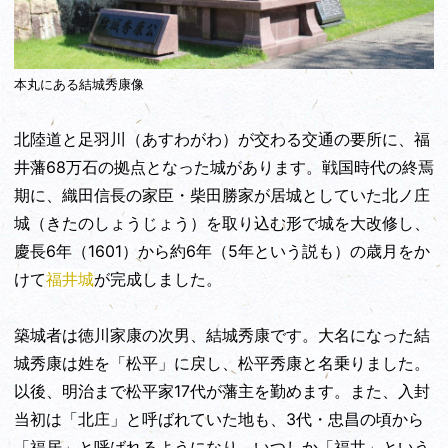
本丸にある結城秀康像
北陸道と足羽川（あすわがわ）が交わる交通の要所に、福
井藩68万石の拠点となった城があります。戦国時代の終焉
期に、織田信長の家臣・柴田勝家が居城としていた北ノ庄
城（きたのしょうじょう）を取り込む形で城を大改修し、
慶長6年（1601）から約6年（5年という説も）の歳月をか
けて
福井城
が完成しました。
築城者は徳川家康の次男、結城秀康です。大名になった結
城秀康は姓を「松平」に戻し、松平秀康と名乗りました。
以後、明治まで松平家17代が藩主を勤めます。また、入封
当初は「北庄」と呼ばれていた地も、3代・忠昌の頃から
「福居」と呼ばれるようになり、いつしか「福井」という