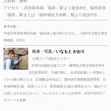
入館料：無料
アクセス：JR北陸本線「福井」駅より徒歩8分。福井鉄道
「福井」駅または「福井城址大名町」駅より徒歩5分。
参考文献：
平成22年度秋季特別展『福井城と城下町のすがた』（福井市立郷土歴史
博物館、2010）
執筆・写真／
いなもと かおり
お城マニア&観光ライター
年間120城巡る城マニア。國學院大學文学部史学科
古代史専攻卒。19歳の時に、会津若松城に一目惚れし
てから城の虜となる。訪城数は600ほど。国内旅行業務取扱管理者、日
本城郭検定1級、温泉ソムリエ、夜景鑑賞士2級の資格をもつ。城めぐり
の楽しみ方を伝えるべく、テレビやラジオにも出演中。
※2021年9月プ
ロフィール更新