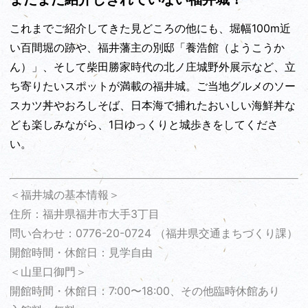
これまでご紹介してきた見どころの他にも、堀幅100m近
い百間堀の跡や、福井藩主の別邸「養浩館（ようこうか
ん）」、そして柴田勝家時代の北ノ庄城野外展示など、立
ち寄りたいスポットが満載の福井城。ご当地グルメのソー
スカツ丼やおろしそば、日本海で捕れたおいしい海鮮丼な
ども楽しみながら、1日ゆっくりと城歩きをしてくださ
い。
＜福井城の基本情報＞
住所：福井県福井市大手3丁目
問い合わせ：0776-20-0724 （福井県交通まちづくり課）
開館時間・休館日：見学自由
＜山里口御門＞
開館時間・休館日：7:00〜18:00、その他臨時休館あり