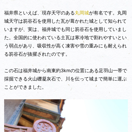
福井県といえば、現存天守のある
丸岡城
が有名です。丸岡
城天守は笏谷石を使用した瓦が葺かれた城として知られて
いますが、実は、福井城でも同じ笏谷石を使用していまし
た。全国的に使われている土瓦は寒冷地で割れやすいとい
う弱点があり、吸収性が高く凍害や雪の重みにも耐えられ
る笏谷石が抜擢されたのです。
この石は福井城から南東約3kmの位置にある足羽山一帯で
採掘できる火山礫凝灰石で、川を伝って城まで簡単に運ぶ
ことができました。