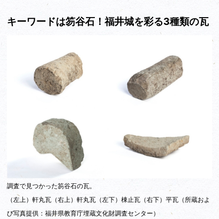
キーワードは笏谷石！福井城を彩る3種類の瓦
調査で見つかった笏谷石の瓦。
（左上）軒丸瓦（右上）軒丸瓦（左下）棟止瓦（右下）平瓦（所蔵およ
び写真提供：福井県教育庁埋蔵文化財調査センター）