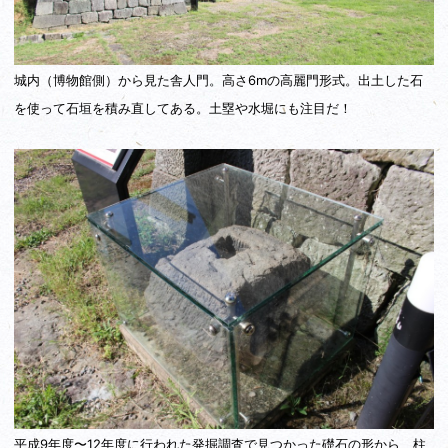
城内（博物館側）から見た舎人門。高さ6mの高麗門形式。出土した石
を使って石垣を積み直してある。土塁や水堀にも注目だ！
平成9年度〜12年度に行われた発掘調査で見つかった礎石の形から、柱