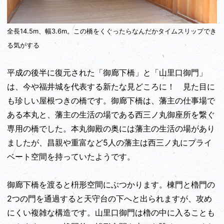
全長14.5m、幅3.6m。この橋をくぐったらなんだかタイムスリップでき
る気がする
平成の後半に復元された「御廊下橋」と「山里口御門」
は、今や福井城を代表する新たな見どころに！ 見た目に
も珍しい屋根つきの橋です。御廊下橋は、藩主の仕事場で
ある本丸と、藩主の生活の場である西三ノ丸御座所を繋ぐ
専用の橋でした。本丸御殿の奥には藩主の生活の場があり
ましたが、昌親や重富など5人の藩主は西三ノ丸にプライ
ベート空間を持っていたようです。
御廊下橋を渡ると枡形空間にぶつかります。棟門と櫓門の
2つの門を通過すると天守台の下へと出られますが、攻め
にくい複雑な構造です。山里口御門は櫓の中に入ることも