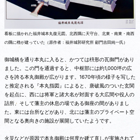
看板に描かれた福井城本丸復元図。北西隅に天守台、北東・南東・南西
の隅に櫓が建っていた（原作者：福井城郭研究所 顧門吉田純一氏）
御城橋を通り本丸に入ると、かつては枡形の瓦御門があり
ました。この門を通過すると、中枢部には約1,000坪の広
さを誇る本丸御殿が広がります。1670年頃の様子を写した
と推定される『本丸指図』によると、唐破風のついた玄関
を起点に、西には将軍と諸大名が対面する大広間や役人の
詰所、そして藩主の休息の場である御座の間がありまし
た。東には台所などがあり、北には藩主のプライベート空
間となる奥向きの施設が展開していたようです。
火災などが原因で本丸御殿は何度か建て直しが実施されて