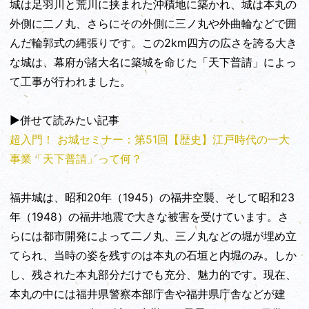
城は足羽川と荒川に挟まれた沖積地に築かれ、城は本丸の
外側に二ノ丸、さらにその外側に三ノ丸や外曲輪などで囲
んだ輪郭式の縄張りです。この2km四方の広さを誇る大き
な城は、幕府が諸大名に築城を命じた「天下普請」によっ
て工事が行われました。
▶︎併せて読みたい記事
超入門！ お城セミナー：第51回【歴史】江戸時代の一大
事業「天下普請」って何？
福井城は、昭和20年（1945）の福井空襲、そして昭和23
年（1948）の福井地震で大きな被害を受けています。さ
らには都市開発によって二ノ丸、三ノ丸などの堀が埋め立
てられ、当時の姿を残すのは本丸の石垣と内堀のみ。しか
し、残された本丸部分だけでも充分、魅力的です。現在、
本丸の中には福井県警察本部庁舎や福井県庁舎などが建