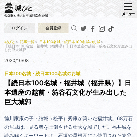
メニュー
公益財団法人日本城郭協会 公認
ログイン
会員登録
城びと
記事一覧
日本100名城・続日本100名城のお城
【続日本100名城・福井城（福井県）】日本遺産の越前・笏谷石文化が生み出
した巨大城郭
2020/10/08
日本100名城・続日本100名城のお城
【続日本100名城・福井城（福井県）】日
本遺産の越前・笏谷石文化が生み出した
巨大城郭
徳川家康の子・結城（松平）秀康が築いた福井城。68万石
の居城は、見る者を圧倒させる壮大な城でした。福井城を
読み解くキーワードは、石垣や屋根瓦にも使用された笏谷