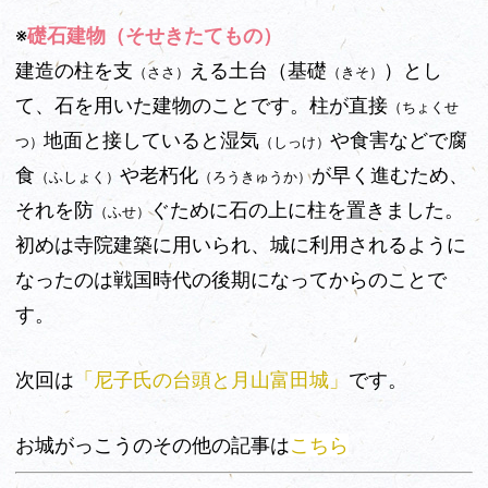
※
礎石建物（そせきたてもの）
建造の柱を支
える土台（基礎
）とし
（ささ）
（きそ）
て、石を用いた建物のことです。柱が直接
（ちょくせ
地面と接していると湿気
や食害などで腐
つ）
（しっけ）
食
や老朽化
が早く進むため、
（ふしょく）
（ろうきゅうか）
それを防
ぐために石の上に柱を置きました。
（ふせ）
初めは寺院建築に用いられ、城に利用されるように
なったのは戦国時代の後期になってからのことで
す。
次回は
「尼子氏の台頭と月山富田城」
です。
お城がっこうのその他の記事は
こちら