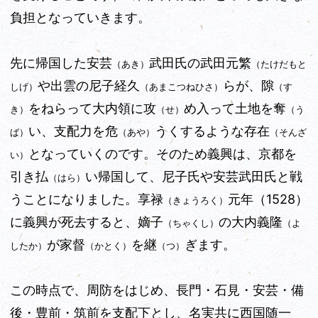
負担となっていきます。
先に帰国した安芸
武田氏の武田元繁
（あき）
（たけだもと
や出雲の尼子経久
らが、隙
しげ）
（あまこつねひさ）
（す
をねらって大内領に攻
め入って土地を奪
き）
（せ）
（う
い、支配力を危
うくするような存在
ば）
（あや）
（そんざ
となっていくのです。そのため義興は、京都を
い）
引き払
い帰国して、尼子氏や安芸武田氏と戦
（はら）
うことになりました。享禄
元年（1528）
（きょうろく）
に義興が死去すると、嫡子
の大内義隆
（ちゃくし）
（よ
が家督
を継
ぎます。
したか）
（かとく）
（つ）
この時点で、周防をはじめ、長門・石見・安芸・備
後・豊前・筑前を支配下とし、名実共に西国随一