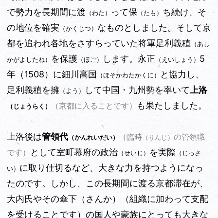
で勢力を長期間に渡
って保
ち続け、そ
（わた）
（たも）
の地位を確実
なものとしました。そして京
（かくじつ）
都を追われ各地をさすらっていた将軍足利義稙
（あし
を保護
します。永正
5
かがよしたね）
（ほご）
（えいしょう）
年（1508）に細川高国
と協力し、
（ほそかわたかくに）
足利義稙を擁
して中国・九州勢を率いて
上洛
（よう）
も果たしました。
（京都に入ることです）
（じょうらく）
上洛後は
管領代
（臨時
の管領職
（かんれいだい）
（りんじ）
として室町幕府の政治
を実際
です）
（せいじ）
（じっさ
に取り仕切るなど、大きな力を持つようになっ
い）
たのです。しかし、この長期間に渡る京都滞在が、
大内氏やその傘下（さんか）（組織に加わって支配
を受けることです）の国人や豪族にとっても大きな