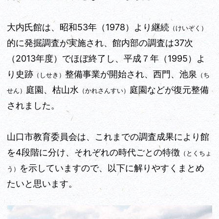
大内氏館は、昭和53年（1978）より継続
（けいぞく）
的に発掘調査が実施され、館内部の調査は37次
（2013年度）でほぼ終了し、平成７年（1995）よ
り史跡
整備事業が開始され、西門、池泉
（しせき）
（ち
庭園、枯山水
庭園などが復元整備
せん）
（かれさんすい）
されました。
山口市教育委員会は、これまでの調査成果により館
を4段階に分け、それぞれの時代ごとの特徴
（とくちょ
を示していますので、以下に解りやすくまとめ
う）
たいと思います。