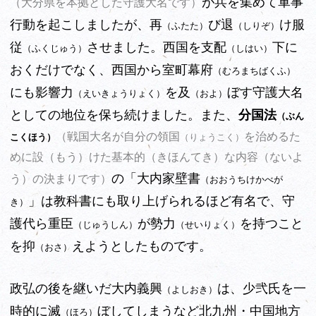
が兵を集めて軍事
（大分県を本拠とした守護大名です）
行動を起こしましたが、再
び退
け服
（ふたた）
（しりぞ）
従
させました。西国を支配
下に
（ふくじゅう）
（しはい）
おくだけでなく、西国から室町幕府
（むろまちばくふ）
にも影響力
を及
ぼす守護大名
（えいきょうりょく）
（およ）
としての地位を保ち続けました。また、
分国法
（ぶん
（戦国大名が自分の領国
を治めるた
こくほう）
（りょうこく）
（もう）
（きほんてき）
（ないよ
めに設
けた基本的
な内容
の「大内家壁書
う）
の決まりです）
（おおうちけかべが
」は教科書にも取り上げられるほど有名で、守
き）
護代ら重臣
が勢力
を持つこと
（じゅうしん）
（せいりょく）
を抑
えようとしたものです。
（おさ）
政弘の後を継いだ大内義興
は、少弐氏を一
（よしおき）
時的に滅
ぼしてしまうなど北九州・中国地方
（ほろ）