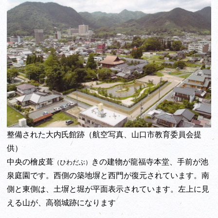
整備された大内氏館跡（航空写真、山口市教育委員会提
供）
中央の檜皮葺
きの建物が龍福寺本堂、手前が池
（ひわだぶ）
泉庭園です。西側の築地塀と西門が復元されています。南
側と東側は、土塀と堀が平面表示されています。左上に見
える山が、高嶺城跡になります