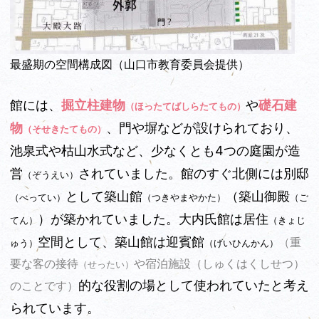
最盛期の空間構成図（山口市教育委員会提供）
館には、
掘立柱建物
や
礎石建
（ほったてばしらたてもの）
物
、門や塀などが設けられており、
（そせきたてもの）
池泉式や枯山水式など、少なくとも4つの庭園が造
営
されていました。館のすぐ北側には別邸
（ぞうえい）
として築山館
（築山御殿
（べってい）
（つきやまやかた）
（ご
）が築かれていました。大内氏館は居住
てん）
（きょじ
空間として、築山館は迎賓館
（重
ゅう）
（げいひんかん）
（しゅくはくしせつ）
要な客の接待
や宿泊施設
（せったい）
的な役割の場として使われていたと考え
のことです）
られています。