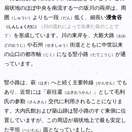
扇状地のほぼ中央を南流する一の坂川の両岸は、周
囲
よりも一段
低く、細長い
浸食谷
（しゅうい）
（だん）
（川の流れによって出来た谷のことで
（しんしょくだに）
を形成しています。川の東岸を、大殿大路
す）
（おお
や石州
街道とともに中世以来
どのおうじ）
（せきしゅう）
の山口の都市軸
になる竪小路
が通
（じく）
（たてこうじ）
っています。
竪小路は、萩
へと続く主要幹線
でも
（はぎ）
（かんせん）
あり、近世には「萩往還
」として毛利
（はぎおうかん）
氏の参勤
交代に利用されることになりま
（さんきん）
す。大内氏館および築山跡は竪小路のすぐ東側に位
置していますが、この周辺が扇状地上で最も安定し
た平坦
面となっていました。
（へいたん）