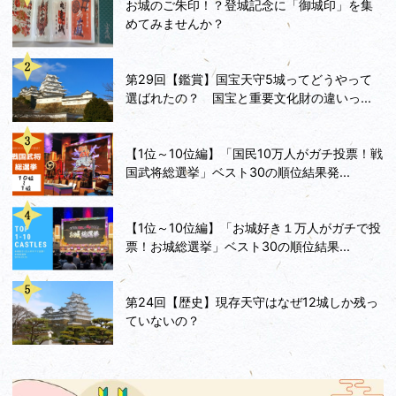
お城のご朱印！？登城記念に「御城印」を集
めてみませんか？
第29回【鑑賞】国宝天守5城ってどうやって
選ばれたの？ 国宝と重要文化財の違いっ...
【1位～10位編】「国民10万人がガチ投票！戦
国武将総選挙」ベスト30の順位結果発...
【1位～10位編】「お城好き１万人がガチで投
票！お城総選挙」ベスト30の順位結果...
第24回【歴史】現存天守はなぜ12城しか残っ
ていないの？