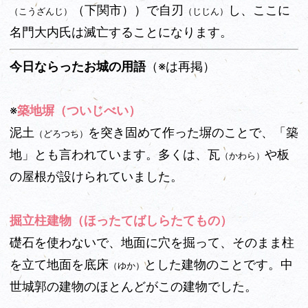
（下関市））で自刃
し、ここに
（こうざんじ）
（じじん）
名門大内氏は滅亡
することになります。
今日ならったお城の用語
（※は再掲）
※
築地塀（ついじべい）
泥土
を突き固めて作った塀のことで、「築
（どろつち）
地」とも言われています。多くは、瓦
や板
（かわら）
の屋根が設けられていました。
掘立柱建物（ほったてばしらたてもの）
礎石を使わないで、地面に穴を掘って、そのまま柱
を立て地面を底床
とした建物のことです。中
（ゆか）
世城郭の建物のほとんどがこの建物でした。