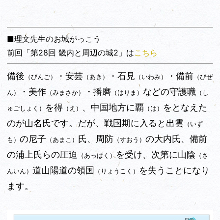
■理文先生のお城がっこう
前回「第28回 畿内と周辺の城2」は
こちら
備後
・安芸
・石見
・備前
（びんご）
（あき）
（いわみ）
（びぜ
・美作
・播磨
などの守護職
ん）
（みまさか）
（はりま）
（し
を得
、中国地方に覇
をとなえた
ゅごしょく）
（え）
（は）
のが山名氏です。だが、戦国期に入ると出雲
（いず
の尼子
氏、周防
の大内氏、備前
も）
（あまこ）
（すおう）
の浦上氏らの圧迫
を受け、次第に山陰
（あっぱく）
（さ
道山陽道の領国
を失うことになり
んいん）
（りょうこく）
ます。