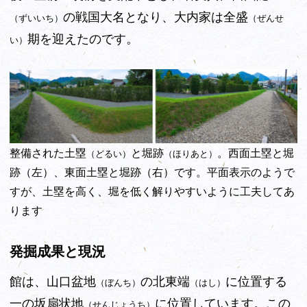
の戦国大名となり、大内家は全盛
（ずいいち）
（ぜんせ
期を迎えたのです。
い）
整備された土塁
と堀跡
。西面土塁と堀
（どるい）
（ほりあと）
跡（左）、東面土塁と堀跡（右）です。平面表示のようで
すが、土塁を高く、堀を低く解りやすいように工夫してあ
ります
発掘成果と現況
館は、山口盆地
の北東端
に位置する
（ぼんち）
（はし）
一の坂扇状地
に位置しています。この
（せんじょうち）