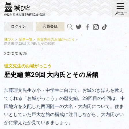
メニュー
公益財団法人日本城郭協会 公認
ログイン
会員登録
城びと
記事一覧
理文先生のお城がっこう
歴史編 第29回 大内氏とその居館
2020/09/25
理文先生のお城がっこう
歴史編 第29回 大内氏とその居館
加藤理文先生が小・中学生に向けて、お城のきほんを教え
てくれる「お城がっこう」の歴史編。29回目の今回は、中
国地方を支配した西国随一の大名・大内氏について。住ま
いとしていた巨大な館の
構成に注目しながら、
大内氏がい
かに栄えたか見ていきましょう。