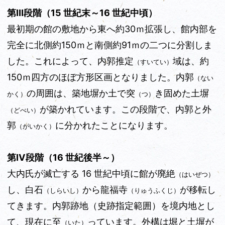
第Ⅲ段階（15 世紀末～16 世紀中頃）
最初期の館の敷地から東へ約30ｍ拡張し、館内部を
完全に北側約150ｍと南側約91ｍの二つに分割しま
した。これによって、内郭推定
域は、約
（すいてい）
150ｍ四方のほぼ方形区画となりました。内郭
（ない
の周囲は、築地塀か土で突
き固めた土塀
かく）
（つ）
が築かれています。この段階で、内郭と外
（どべい）
郭
に分かれたことになります。
（がいかく）
第Ⅳ段階（16 世紀後半～）
大内氏が滅亡する 16 世紀中頃に館が廃絶
（はいぜつ）
し、白石
から龍福寺
が移転し
（しらいし）
（りゅうふくじ）
てきます。内郭跡地（史跡指定範囲）を境内地とし
て、現在に至
っています。外構は堀と土塀が
（いた）