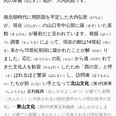
氏の本拠
地が、大内氏館です。
（ほんきょ）
南北朝時代に周防国を平定した大内弘世
（ひろよ）
が、現在
の山口市中心部に築
いた居
（げんざい）
（きず）
館
が最初だと言われています。発掘
（きょかん）
（はっく
調査
によって、現在の館は14世紀
つ）
（ちょうさ）
（せい
末から15世紀初頭に築かれたことが解
り
き）
（わか）
ました。応仁
の乱
から逃
れて
（おうにん）
（らん）
（のが）
きた文化人を歓迎
したため「西の京」と呼
（かんげい）
ばれるほど繁栄
し、訪問者
（よ）
（はんえい）
（ほうもんし
たちが担
い手となって
北山文化
（第3代将軍
ゃ）
（にな）
（あしかがよしみつ
）
足利義満
が建てた金閣
（しょうぐん）
（きんかく
）
に代表される14世紀後半から15世紀前半の文
・
東山文化
（あしかがよしま
化）
（第8代将軍足利義政
さ
）
（ぎんかく
）
が建てた銀閣
に代表される15世紀後半の