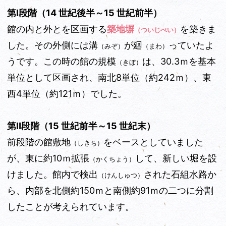
第Ⅰ段階（14 世紀後半～15 世紀前半）
館の内と外とを区画する
築地塀
を築きま
（ついじべい）
した。その外側には溝
が廻
っていたよ
（みぞ）
（まわ）
うです。この時の館の規模
は、30.3ｍを基本
（きぼ）
単位として区画され、南北8単位（約242ｍ）、東
西4単位（約121ｍ）でした。
第Ⅱ段階（15 世紀前半～15 世紀末）
前段階の館敷地
をベースとしていました
（しきち）
が、東に約10ｍ拡張
して、新しい堀を設
（かくちょう）
けました。館内で検出
された石組水路か
（けんしゅつ）
ら、内部を北側約150ｍと南側約91ｍの二つに分割
したことが考えられています。