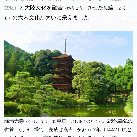
と大陸文化を融合
させた独自
文化）
（ゆうごう）
（どく
の大内文化が大いに栄えました。
じ）
瑠璃光寺
五重塔
。25代義弘の
（るりこうじ）
（ごじゅうのとう）
供養
塔で、完成は嘉吉
2年（1442）頃と
（くよう）
（かきつ）