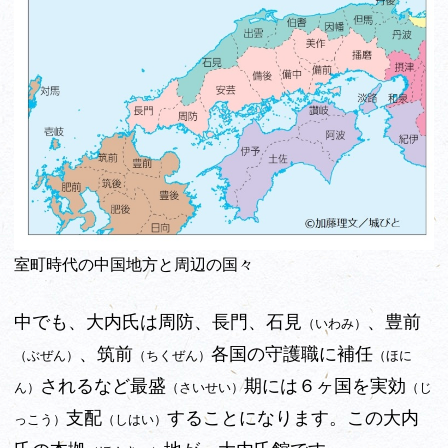
室町時代の中国地方と周辺の国々
中でも、大内氏は周防、長門、石見
、豊前
（いわみ）
、筑前
各国の守護職に補任
（ぶぜん）
（ちくぜん）
（ほに
されるなど最盛
期には６ヶ国を実効
ん）
（さいせい）
（じ
支配
することになります。この大内
っこう）
（しはい）