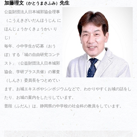
加藤理文
先生
（かとうまさふみ）
公益財団法人日本城郭協会理事
（こうえきざいだんほうじん に
ほんじょうかくきょうかい り
じ）
毎年、小中学生が応募（おう
ぼ）する「城の自由研究コンテ
スト」（公益財団法人日本城郭
協会、学研プラス共催）の審査
（しんさ）委員長をつとめてい
ます。お城エキスポやシンポジウムなどで、わかりやすくお城の話をし
たり、お城の案内をしたりしています。
普段（ふだん）は、静岡県の中学校の社会科の教員をしています。