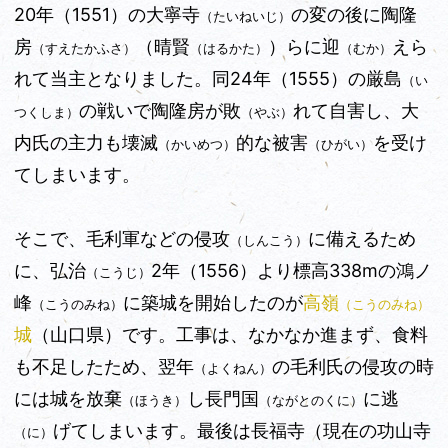
20年（1551）の大寧寺
の変の後に陶隆
（たいねいじ）
房
（晴賢
）らに迎
えら
（すえたかふさ）
（はるかた）
（むか）
れて当主となりました。同24年
（1555）
の厳島
（い
の戦いで陶隆房が敗
れて自害し、大
つくしま）
（やぶ）
内氏の主力も壊滅
的な被害
を受け
（かいめつ）
（ひがい）
てしまいます。
そこで、毛利軍などの侵攻
に備えるため
（しんこう）
に、弘治
2年（1556）より標高338mの鴻ノ
（こうじ）
峰
に築城を開始したのが
高嶺
（こうのみね）
（こうのみね）
城
（山口県）です。工事は、なかなか進まず、食料
も不足したため、翌年
の毛利氏の侵攻の時
（よくねん）
には城を放棄
し長門国
に逃
（ほうき）
（ながとのくに）
げてしまいます。最後は長福寺（現在の功山寺
（に）