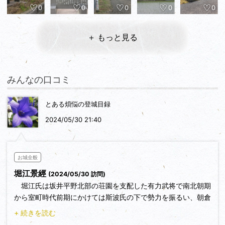
0
0
0
0
0
＋ もっと見る
みんなの口コミ
とある煩悩の登城目録
2024/05/30 21:40
お城全般
堀江景經
(2024/05/30 訪問)
堀江氏は坂井平野北部の荘園を支配した有力武将で南北朝期
から室町時代前期にかけては斯波氏の下で勢力を振るい、朝倉
氏が台頭してくると重臣となったと伝わっています。番田の堀
+ 続きを読む
江館跡に行きました。