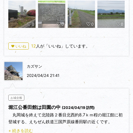
えちぜん鉄道三国芦原線番田駅から徒歩約３分の場所に石碑
と説明板があります。
0
0
0
0
12
人が「いいね」しています。
♥ いいね
カズサン
2024/04/24 21:41
お城全般
堀江公番田館は田園の中
(2024/04/19 訪問)
丸岡城を終えて北陸路２番目北西約8.7ｋｍ程の堀江館に初
登城する、えちぜん鉄道三国芦原線番田駅の近くです。
+ 続きを読む