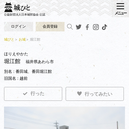
メニュー
公益財団法人日本城郭協会 公認
ログイン
会員登録
城びと
お城
堀江館
ほりえやかた
堀江館
福井県あわら市
別名 : 番田城、番田堀江館
旧国名 : 越前
行った
行ってみたい