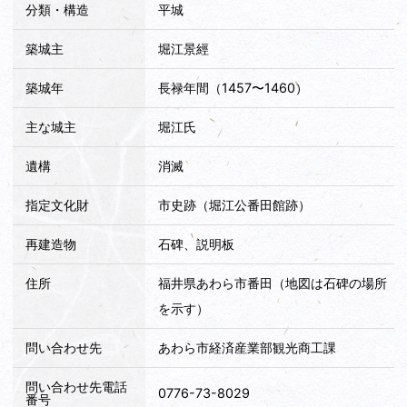
分類・構造
平城
築城主
堀江景經
築城年
長禄年間（1457〜1460）
主な城主
堀江氏
遺構
消滅
指定文化財
市史跡（堀江公番田館跡）
再建造物
石碑、説明板
住所
福井県あわら市番田（地図は石碑の場所
を示す）
問い合わせ先
あわら市経済産業部観光商工課
問い合わせ先電話
0776-73-8029
番号