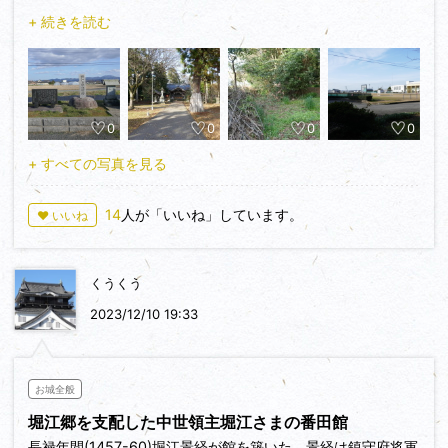
との地図で示されているのがそうです。館の主の堀江氏が加賀
+ 続きを読む
一向一揆との戦いの後、一揆勢に備えて番田から下番に本拠を
移したようです。中番の館は春日神社の境内と見られ、下番の
館は本荘小学校一帯に築かれていて堀と土塁を備えていたよう
です。本荘小学校と春日神社の間には堀跡とおぼしき跡が見ら
0
0
0
0
れ、西側の土塁があった場所にはそれらしい土盛りがあるよう
です。小学校の北側には堀江館と関係ありそうな石碑と石塔が
+ すべての写真を見る
立っています。
14
人が「いいね」しています。
♥ いいね
くうくう
2023/12/10 19:33
お城全般
堀江郷を支配した中世領主堀江さまの番田館
長禄年間(1457-60)堀江景経が館を築いた。景経は鎮守府将軍