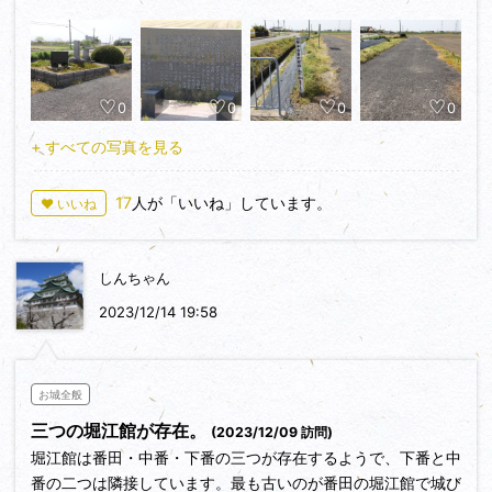
駐車場：有りません、竹内農園西標柱の前のジャリ農道路
駐、竹内農園東１００ｍ程の幅広道路駐(36°12'46"N
136°12'19"E)交通量は少ない
参考資料：余湖図コレクションさん、グーグルマップに依る
0
0
0
0
竹内農園の西、水路の西に標柱「堀江公番田館跡 南に100
+ すべての写真を見る
ｍ」が有りジャリ農道を南へ幅は５ｍ程ありましたので直接乗
りつける事も出来ます。
17
人が「いいね」しています。
♥ いいね
現地の堀江館は堀江公番田館跡と称されています。跡地には
館名石碑、解説石盤、祠が祀られ建っています。田園、田圃の
中にポツンと残されています、草も刈られて地元の方々に大事
しんちゃん
にされて居るようです。
観察時丁度、えちぜん鉄道の電車が番田駅に入って来まし
2023/12/14 19:58
た、ブルーとクリームのツートンカラーで奇麗な電車でした。
石盤、石碑、標柱のみ観察して短時間の探訪でした。
お城全般
解説石盤によると、この史跡は中世の頃坂井郡一帯を支配し
三つの堀江館が存在。
(2023/12/09 訪問)
た堀江公一族の居館跡、系譜は藤原鎌足の流れ、鎮守府将軍藤
堀江館は番田・中番・下番の三つが存在するようで、下番と中
原利仁の子孫で堀江の地に住み、堀江を姓とした。
番の二つは隣接しています。最も古いのが番田の堀江館で城び
代々斯波氏、朝倉氏に属して武功を以て鳴る。(石盤抜粋)