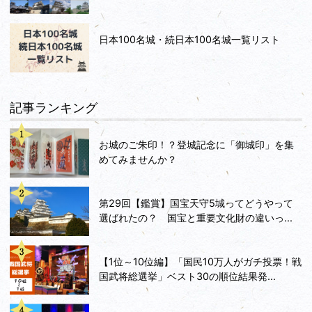
日本100名城・続日本100名城一覧リスト
記事ランキング
お城のご朱印！？登城記念に「御城印」を集
めてみませんか？
第29回【鑑賞】国宝天守5城ってどうやって
選ばれたの？ 国宝と重要文化財の違いっ...
【1位～10位編】「国民10万人がガチ投票！戦
国武将総選挙」ベスト30の順位結果発...