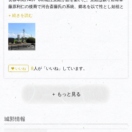
藤原利仁の後裔で河合斎藤氏の系統、郷名を以て性とし始祖と
なる。堀江氏は後に朝倉氏に属し坂井郡一帯(堀江郷)に勢力を
+ 続きを読む
張った。番田館には石碑、説明、祠などがあるが遺構は残って
ない。後に下番館(本荘小学校あたり)に移る。
0
8
人が「いいね」しています。
♥ いいね
＋ もっと見る
城郭情報