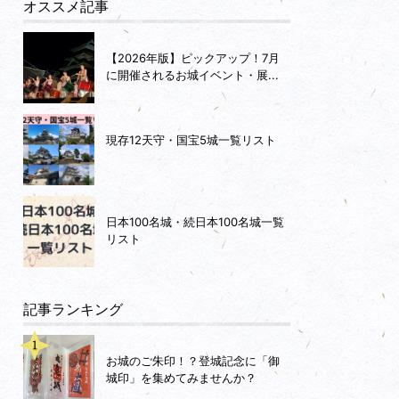
オススメ記事
【2026年版】ピックアップ！7月
に開催されるお城イベント・展...
現存12天守・国宝5城一覧リスト
日本100名城・続日本100名城一覧
リスト
記事ランキング
お城のご朱印！？登城記念に「御
城印」を集めてみませんか？