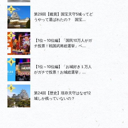
第29回【鑑賞】国宝天守5城ってど
うやって選ばれたの？ 国宝...
【1位～10位編】「国民10万人がガ
チ投票！戦国武将総選挙」ベ...
【1位～10位編】「お城好き１万人
がガチで投票！お城総選挙」...
第24回【歴史】現存天守はなぜ12
城しか残っていないの？