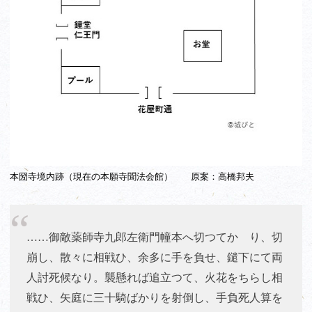
本圀寺境内跡（現在の本願寺聞法会館）
原案：高橋邦夫
……御敵薬師寺九郎左衛門幢本へ切つてかゝり、切
崩し、散々に相戦ひ、余多に手を負せ、鑓下にて両
人討死候なり。襲懸れば追立つて、火花をちらし相
戦ひ、矢庭に三十騎ばかりを射倒し、手負死人算を