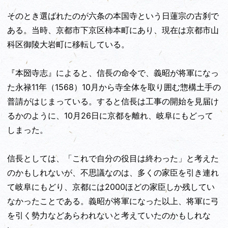
そのとき選ばれたのが六条の本国寺という日蓮宗の古刹で
ある。当時、京都市下京区柿本町にあり、現在は京都市山
科区御陵大岩町に移転している。
『本圀寺志』によると、信長の命令で、義昭が将軍になっ
た永禄11年（1568）10月から寺全体を取り囲む惣構土手の
普請がはじまっている。すると信長は工事の開始を見届け
るかのように、10月26日に京都を離れ、岐阜にもどって
しまった。
信長としては、「これで自分の役目は終わった」と考えた
のかもしれないが、不思議なのは、多くの家臣を引き連れ
て岐阜にもどり、京都には2000ほどの家臣しか残してい
なかったことである。義昭が将軍になった以上、将軍に弓
を引く勢力などあらわれないと考えていたのかもしれな