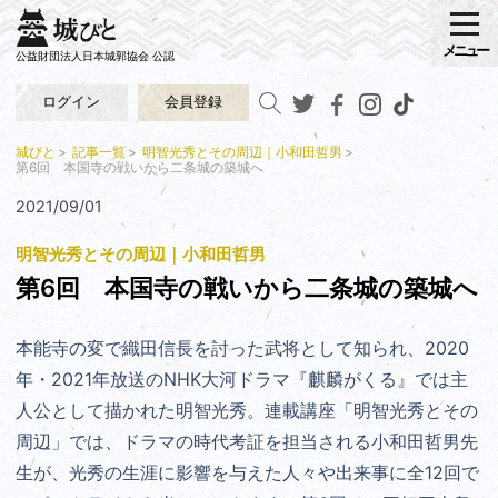
メニュー
公益財団法人日本城郭協会 公認
ログイン
会員登録
城びと
記事一覧
明智光秀とその周辺｜小和田哲男
第6回 本国寺の戦いから二条城の築城へ
2021/09/01
明智光秀とその周辺｜小和田哲男
第6回 本国寺の戦いから二条城の築城へ
本能寺の変で織田信長を討った武将として知られ、2020
年・2021年放送のNHK大河ドラマ『麒麟がくる』では主
人公として描かれた明智光秀。連載講座「明智光秀とその
周辺」では、ドラマの時代考証を担当される小和田哲男先
生が、光秀の生涯に影響を与えた人々や出来事に全12回で