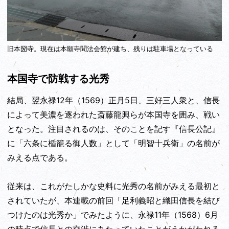
旧本圀寺。現在は本願寺聞法会館が建ち、残りは駐車場となっている
本国寺で防戦する光秀
結局、翌永禄12年（1569）正月5日、三好三人衆と、信長
によって美濃を逐われた斎藤龍興らが本国寺を囲み、戦い
となった。注目されるのは、そのことを記す『信長公記』
に「六条に楯籠る御人数」として「明智十兵衛」の名前が
みえる点である。
従来は、これがたしかな史料に光秀の名前がみえる最初と
されていたが、本連載の前回「足利義昭と織田信長を結び
つけたのは光秀か」でみたように、永禄11年（1568）6月
の時点で信長との交渉にあたっていたことがうかがわれる