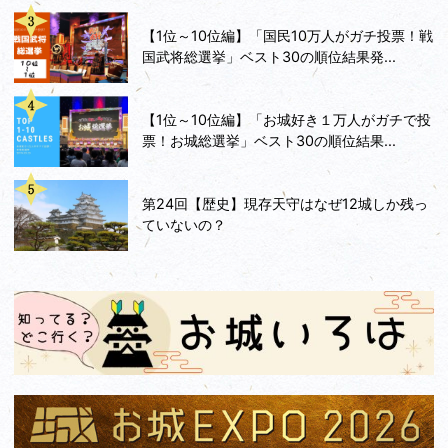
【1位～10位編】「国民10万人がガチ投票！戦
国武将総選挙」ベスト30の順位結果発...
【1位～10位編】「お城好き１万人がガチで投
票！お城総選挙」ベスト30の順位結果...
第24回【歴史】現存天守はなぜ12城しか残っ
ていないの？