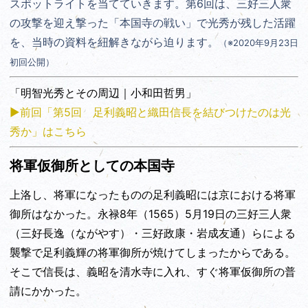
スポットライトを当てていきます。第6回は、三好三人衆
の攻撃を迎え撃った「本国寺の戦い」で光秀が残した活躍
を、当時の資料を紐解きながら迫ります。
（※2020年9月23日
初回公開）
「明智光秀とその周辺｜小和田哲男」
▶︎前回「第5回 足利義昭と織田信長を結びつけたのは光
秀か」はこちら
将軍仮御所としての本国寺
上洛し、将軍になったものの足利義昭には京における将軍
御所はなかった。永禄8年（1565）5月19日の三好三人衆
（三好長逸（ながやす）・三好政康・岩成友通）らによる
襲撃で足利義輝の将軍御所が焼けてしまったからである。
そこで信長は、義昭を清水寺に入れ、すぐ将軍仮御所の普
請にかかった。