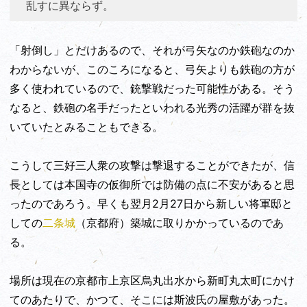
乱すに異ならず。
「射倒し」とだけあるので、それが弓矢なのか鉄砲なのか
わからないが、このころになると、弓矢よりも鉄砲の方が
多く使われているので、銃撃戦だった可能性がある。そう
なると、鉄砲の名手だったといわれる光秀の活躍が群を抜
いていたとみることもできる。
こうして三好三人衆の攻撃は撃退することができたが、信
長としては本国寺の仮御所では防備の点に不安があると思
ったのであろう。早くも翌月2月27日から新しい将軍邸と
しての
二条城
（京都府）築城に取りかかっているのであ
る。
場所は現在の京都市上京区烏丸出水から新町丸太町にかけ
てのあたりで、かつて、そこには斯波氏の屋敷があった。