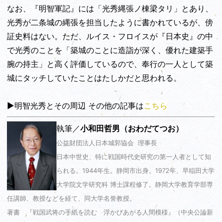
なお、『明智軍記』には「光秀縄張ノ棟梁タリ」とあり、
光秀が二条城の縄張を担当したように書かれているが、傍
証史料はない。ただ、ルイス・フロイスが『日本史』の中
で光秀のことを「築城のことに造詣が深く、優れた建築手
腕の持主」と高く評価しているので、奉行の一人として築
城にタッチしていたことはたしかだと思われる。
▶明智光秀とその周辺 その他の記事は
こちら
執筆／
小和田哲男（おわだてつお）
公益財団法人日本城郭協会 理事長
日本中世史、特に戦国時代史研究の第一人者として知
られる。1944年生。静岡市出身。1972年、早稲田大学
大学院文学研究科 博士課程修了。静岡大学教育学部専
任講師、教授などを経て、同大学名誉教授。
著書 『戦国武将の手紙を読む 浮かびあがる人間模様』（中央公論新