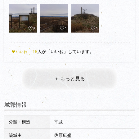
土塁の一部に石碑が立っていて説明板もあります。
その他は破壊され、田んぼになっています。
遠くに磐梯山を望め、見晴らしは良かったです。
5
1
1
18
人が「いいね」しています。
♥ いいね
＋ もっと見る
城郭情報
分類・構造
平城
築城主
佐原広盛