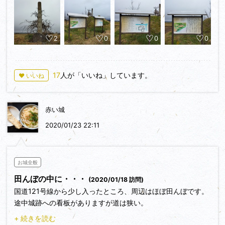
2
0
0
0
17
人が「いいね」しています。
♥ いいね
赤い城
2020/01/23 22:11
お城全般
田んぼの中に・・・
(2020/01/18 訪問)
国道121号線から少し入ったところ、周辺はほぼ田んぼです。
途中城跡への看板がありますが道は狭い。
矢印に沿って進むと城跡がありました。
+ 続きを読む