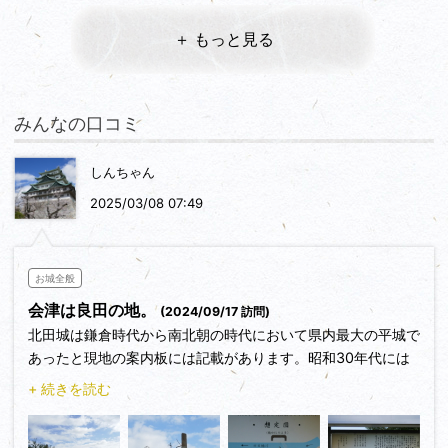
＋ もっと見る
みんなの口コミ
しんちゃん
2025/03/08 07:49
お城全般
会津は良田の地。
(2024/09/17 訪問)
北田城は鎌倉時代から南北朝の時代において県内最大の平城で
あったと現地の案内板には記載があります。昭和30年代には
土塁などの遺構は、ほとんど取り崩され現在は案内板と石碑が
+ 続きを読む
残るのみです。本丸の西手から北側一帯に二の丸が配され、そ
の北側に北丸（北郭）が配され、北と東は旧湯川が天然の堀の