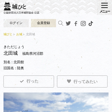
メニュー
公益財団法人日本城郭協会 公認
ログイン
会員登録
城びと
お城
北田城
きただじょう
北田城
福島県河沼郡
別名 : 北田館
旧国名 : 陸奥
行った
行ってみたい