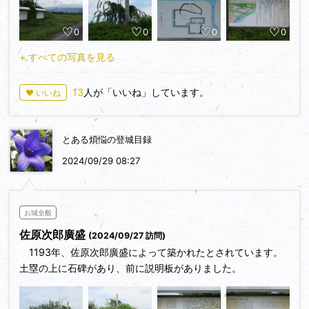
役割をしていたようです。
会津を走って見て感じるのは、この一帯は良い米どころで収穫
0
0
0
0
の時期の近づいてきた田がたくさんあることです。猪苗代湖も
有り、周囲を山々に囲まれ、どこか京都周辺に通ずるものがあ
+ すべての写真を見る
ります。戦国時代に多くの大名が会津を欲しがったのは当然の
ことだと思いました。
13
人が「いいね」しています。
♥ いいね
とある煩悩の登城目録
2024/09/29 08:27
お城全般
佐原次郎廣盛
(2024/09/27 訪問)
1193年、佐原次郎廣盛によって築かれたとされています。
土塁の上に石碑があり、前に説明板がありました。