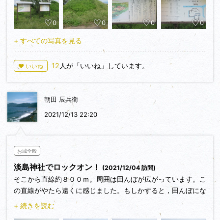
0
0
0
0
+ すべての写真を見る
12
人が「いいね」しています。
♥ いいね
朝田 辰兵衛
2021/12/13 22:20
お城全般
淡島神社でロックオン！
(2021/12/04 訪問)
そこから直線約８００ｍ。周囲は田んぼが広がっています。こ
の直線がやたら遠くに感じました。もしかすると，田んぼにな
って消滅してしまうところを，奇跡的に逃れることができたの
+ 続きを読む
かも…と想像してしまいました。