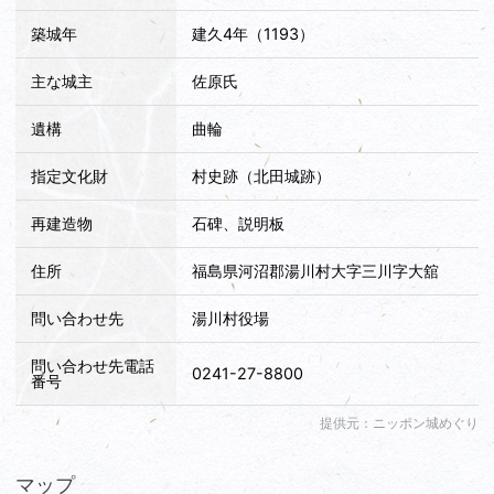
築城年
建久4年（1193）
主な城主
佐原氏
遺構
曲輪
指定文化財
村史跡（北田城跡）
再建造物
石碑、説明板
住所
福島県河沼郡湯川村大字三川字大舘
問い合わせ先
湯川村役場
問い合わせ先電話
0241-27-8800
番号
提供元：ニッポン城めぐり
マップ