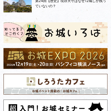
第24回【歴史】現存天守はなぜ12城しか残っ
ていないの？