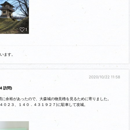
1
います。
2020/10/22 11:58
14 訪問)
間に余裕があったので、大森城の物見櫓を見るために寄りました。
４０２３、１４０．４３１９２７)に駐車して攻城。
を撮った後、降りしきる雨でｶﾒﾗﾚﾝｽﾞが開かなくなり撮影不能になり
ｶｰﾄﾞにあるので大丈夫でしたが、物見櫓などの写真は撮れませんでし
で新幹線内で復活しましたが、再度、このようなことが起きると怖いの