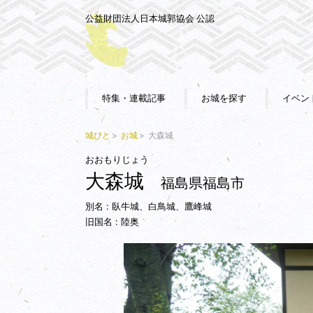
公益財団法人日本城郭協会 公認
特集・連載記事
お城を探す
イベン
城びと
お城
大森城
おおもりじょう
大森城
福島県福島市
別名 : 臥牛城、白鳥城、鷹峰城
旧国名 : 陸奥