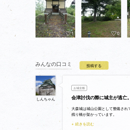
1
0
みんなの口コミ
投稿する
お城全般
会津討伐の際に城主が逃亡
しんちゃん
大森城は城山公園として整備され
残り橋が架かっています。
本丸はお花見広場として市民の憩
+ 続きを読む
南北朝時代の伝承もあるようです