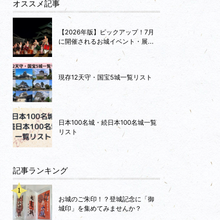
オススメ記事
【2026年版】ピックアップ！7月
に開催されるお城イベント・展...
現存12天守・国宝5城一覧リスト
日本100名城・続日本100名城一覧
リスト
記事ランキング
お城のご朱印！？登城記念に「御
城印」を集めてみませんか？