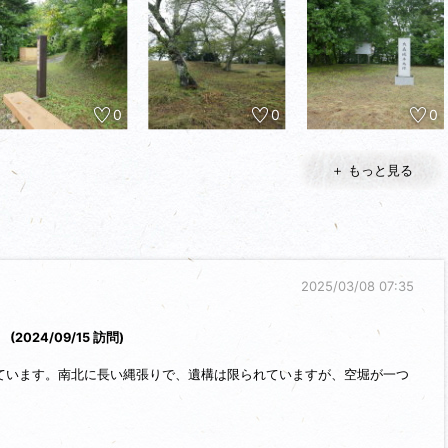
0
0
0
＋ もっと見る
2025/03/08 07:35
。
(2024/09/15 訪問)
ています。南北に長い縄張りで、遺構は限られていますが、空堀が一つ
いの場となっており、北の端の方には模擬の物見櫓が建っています。
が詳細は不明、戦国時代には伊達稙宗の三男・伊達実元が城主になって