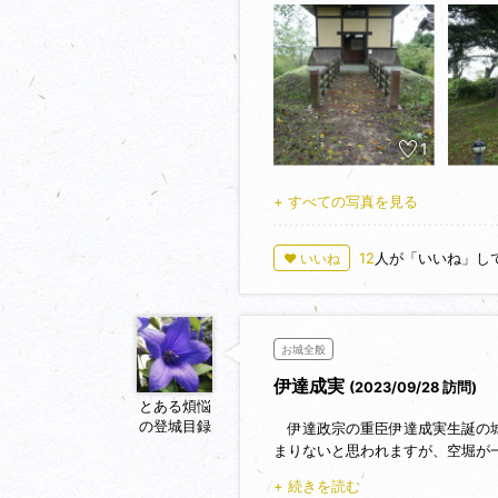
います。伊達成実が二本松城に移
入りました。
会津を守る重要な拠点でしたが、慶
出奔し、信夫郡伏拝（福島市伏拝
1
+ すべての写真を見る
12
人が「いいね」し
♥ いいね
お城全般
伊達成実
(2023/09/28 訪問)
とある煩悩
の登城目録
伊達政宗の重臣伊達成実生誕の城
まりないと思われますが、空堀が
は時代考証により復元したもので
+ 続きを読む