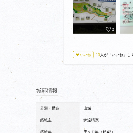
で、高耐久性の防水/防塵/GPS機
個人的な感想としたは城跡というよ
が眺望は良かったです。
投稿する写真が案内図1枚だけなの
５分くらいでした。
0
13
人が「いいね」し
♥ いいね
城郭情報
分類・構造
山城
築城主
伊達晴宗
築城年
天文11年（1542）