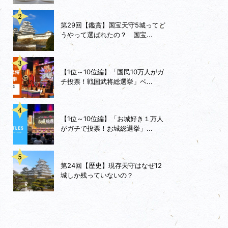
第29回【鑑賞】国宝天守5城ってど
うやって選ばれたの？ 国宝...
【1位～10位編】「国民10万人がガ
チ投票！戦国武将総選挙」ベ...
【1位～10位編】「お城好き１万人
がガチで投票！お城総選挙」...
第24回【歴史】現存天守はなぜ12
城しか残っていないの？