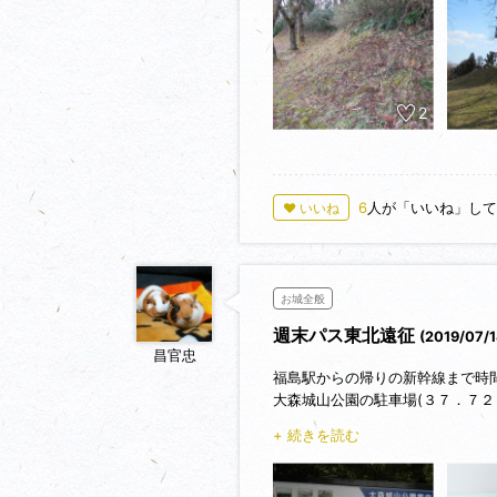
2
6
人が「いいね」して
♥ いいね
お城全般
週末パス東北遠征
(2019/07/
昌官忠
福島駅からの帰りの新幹線まで時
大森城山公園の駐車場(３７．７２
ところが駐車場付近の案内図の写真
+ 続きを読む
ました。これまで撮った写真はSD
た。
故障は一時的なもの(雨のせい?)