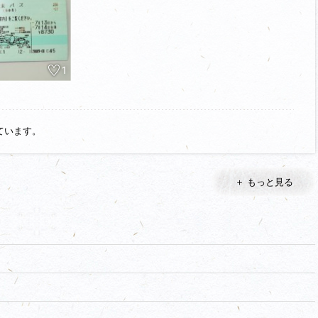
能付ｶﾒﾗを購入しました。
り公園のｲﾒｰｼﾞが強いです。物見櫓くらいですね。写真はありません
で、今回の遠征で使用した週末ﾊﾟｽの写真も投稿します。攻城時間は１
1
ています。
＋ もっと見る