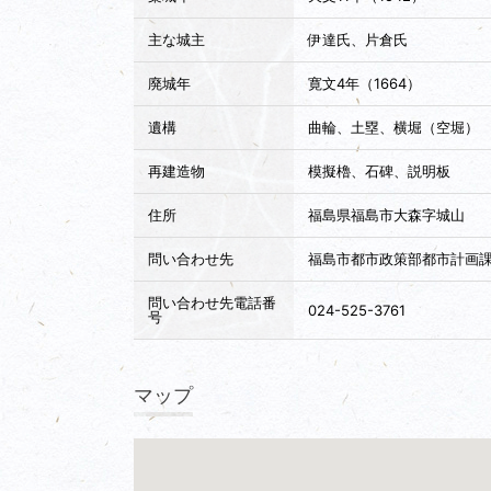
主な城主
伊達氏、片倉氏
廃城年
寛文4年（1664）
遺構
曲輪、土塁、横堀（空堀）
再建造物
模擬櫓、石碑、説明板
住所
福島県福島市大森字城山
問い合わせ先
福島市都市政策部都市計画
問い合わせ先電話番
024-525-3761
号
マップ