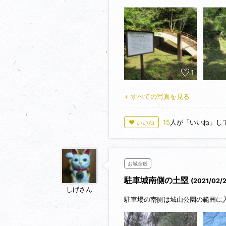
1
+ すべての写真を見る
15
人が「いいね」し
♥ いいね
お城全般
駐車城南側の土塁
(2021/02/
しげさん
駐車場の南側は城山公園の範囲に