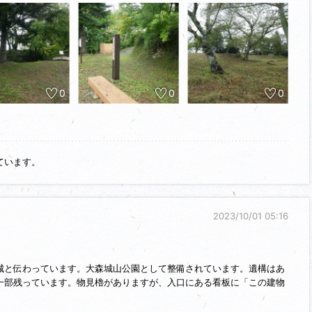
ると、片倉景綱が入り、上杉氏が会津に転封になった際には栗田国時が
長5年（1600）徳川家康の会津討伐の際に栗田国時は藤田信吉と共に
）で追っての襲撃を受け国時は殺害され、信吉は逃亡しました。
0
0
0
ています。
2023/10/01 05:16
と伝わっています。大森城山公園として整備されています。遺構はあ
一部残っています。物見櫓がありますが、入口にある看板に「この建物
はありません」と書かれていました。