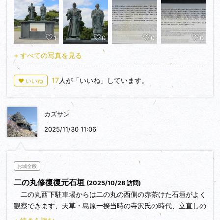
１５年前の初登城では鈴木代官は何処からの赴任かな？と言
うくらいサラッと流していたのですが、今年３月三河で唯一残
って居た山城の松平山城を初登城した後、周辺の城を探訪しよ
1
0
0
0
うと寄った、鈴木代官の領地である椎城、則定陣屋の中腹に富
岡城と同じ鈴木代官兄弟の像が有り、１５年間の、もやもやが
+ すべての写真を見る
一挙に解決、自分の身を捧げて天草の領民を助けた鈴木代官で
あったことが分かり敬服致しました。
17
人が「いいね」しています。
♥ いいね
三河出身の方だったのですね。
今年３月に鈴木代官の領地を偶然にも訪ねたので、改めてま
じまじと鈴木重成代官、鈴木正三和尚銅像を拝見しました、解
カズサン
説板も撮影し投稿致します。
2025/11/30 11:06
頼山陽と勝海舟は説明のいらない超有名人ですので銅像の写
真投稿のみとと致します。
頼山陽と勝海舟の基壇北面に富岡城の城歴が掲示されて居ま
お城全般
したので写真掲載します。
二の丸修復復元石垣
(2025/10/28 訪問)
二の丸西下駐車場からは二の丸の西側の赤茶けた石垣がよく
観察できます、天草・島原一揆当時の寺沢氏の時代、立直しの
山崎氏の応急措置時代と再修復時代の三層構造に成ってる様で