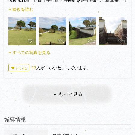
復復元石垣、百間土手石垣・白長塀を充分堪能して写真保存も
OK、富岡城中腹の前回駐めた駐車場を目指す、建物は閉まっ
+ 続きを読む
て居り閑散としてるのでその上の二の丸西側駐車場を利用す
る。
二の丸西駐車場から出丸へ、周囲には白土塀が立ち、芝は奇
麗に刈って有りよく整備されている、青空と海に映えている、
1
0
2
1
二の丸北虎口より進入、初対面の西櫓、東櫓、長屋を撮影す
る。三つの櫓は平成２６年、１０年前に復元されてそうです、
+ すべての写真を見る
長屋は翌年の平成２７年７月に苓北町歴史資料館としてオープ
ンしています。
17
人が「いいね」しています。
♥ いいね
資料館には入館料１００円払いリフレットを頂き見学閲覧、
富岡城の立体模型が私には大いに気に留めました。
新しい櫓が出来てから１０年経っての見学は、やはり天草富
岡城は遠いと、幹線道路高速道からも遠く気楽には来れない感
＋ もっと見る
が有ります。
城郭情報