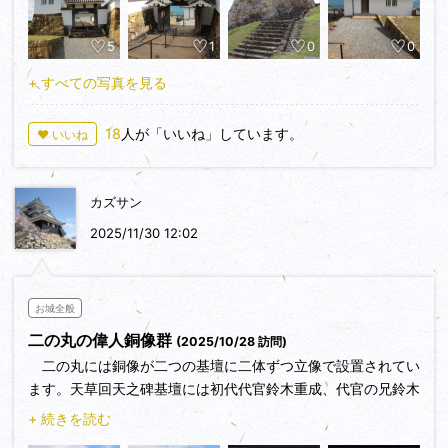
奥の鈴木兄弟像も拝見し、実体の歴史を勉強させて頂いた後で
したので、より身近に感じました。
5
1
0
0
二の丸より本丸の北櫓を眺め、外の北面は二階櫓、本丸内部
では平長屋造り、本丸虎口を登り高麗門と脇平櫓、門前の平櫓
+ すべての写真を見る
を廻って富岡ビジターセンターに成ってる、北櫓、西櫓へしか
し、１０月２７日～３１日まで休館で入館できず。
18
人が「いいね」しています。
♥ いいね
本丸からの有明海、遠く雲仙普賢岳眺める、空の青、海の
青、櫓、土塀の白さと合いマッチして素晴らしい景観を醸して
おります。
カズサン
１５年振りの富岡城探訪でした。
2025/11/30 12:02
お城全般
二の丸の偉人銅像群
(2025/10/28 訪問)
二の丸には銅像が二つの基壇に二体ずつ立像で設置されてい
ます。天草回天之碑基壇には初代代官鈴木重成、代官の兄鈴木
正三和尚が並んで立っています。もう一つは日本の恩人基壇に
+ 続きを読む
は頼山陽と勝海舟が並んで立っています。