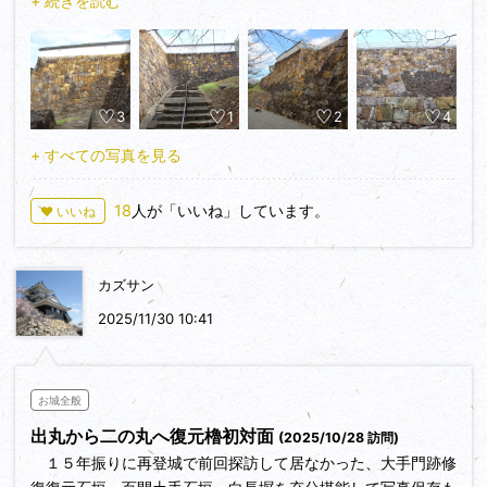
+ 続きを読む
す。
二の丸東側は三の丸側への構として二の丸東虎口石垣が修復
復元よく整備されています。
この辺りは前回１５年前と変わりなく良く保存整備されてい
3
1
2
4
ます。
+ すべての写真を見る
18
人が「いいね」しています。
♥ いいね
カズサン
2025/11/30 10:41
お城全般
出丸から二の丸へ復元櫓初対面
(2025/10/28 訪問)
１５年振りに再登城で前回探訪して居なかった、大手門跡修