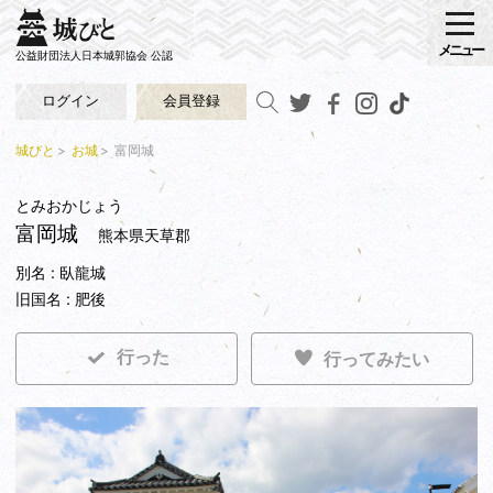
メニュー
公益財団法人日本城郭協会 公認
ログイン
会員登録
城びと
お城
富岡城
とみおかじょう
富岡城
熊本県天草郡
別名 : 臥龍城
旧国名 : 肥後
行った
行ってみたい