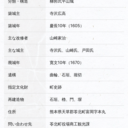
分類・構造
梯郭式平山城
築城主
寺沢広高
築城年
慶長10年（1605）
主な改修者
山崎家治
主な城主
寺沢氏、山崎氏、戸田氏
廃城年
寛文10年（1670）
遺構
曲輪、石垣、堀切
指定文化財
町史跡
再建造物
石垣、櫓、門、塀
住所
熊本県天草郡苓北町富岡字本丸
問い合わせ先
苓北町役場商工観光課