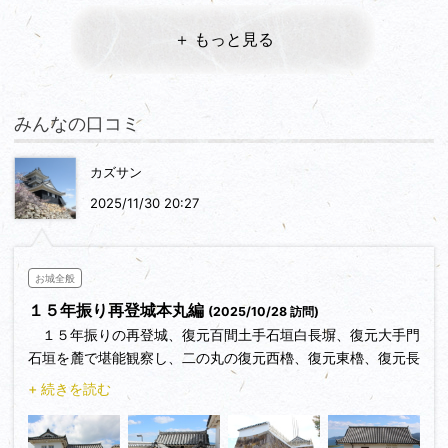
＋ もっと見る
みんなの口コミ
カズサン
2025/11/30 20:27
お城全般
１５年振り再登城本丸編
(2025/10/28 訪問)
１５年振りの再登城、復元百間土手石垣白長塀、復元大手門
石垣を麓で堪能観察し、二の丸の復元西櫓、復元東櫓、復元長
屋・苓北町歴史資料館と初対面観察、１５年前と変わらない二
+ 続きを読む
の丸修復復元石垣、二の丸の銅像群を改めて充実観察、三河武
士の代官鈴木兄弟像をまじまじと眺め、今年３月三河則定陣屋