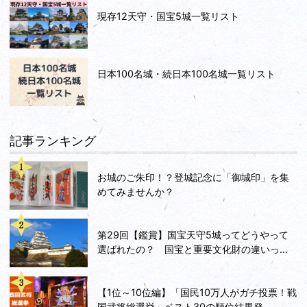
現存12天守・国宝5城一覧リスト
日本100名城・続日本100名城一覧リスト
記事ランキング
お城のご朱印！？登城記念に「御城印」を集
めてみませんか？
第29回【鑑賞】国宝天守5城ってどうやって
選ばれたの？ 国宝と重要文化財の違いっ...
【1位～10位編】「国民10万人がガチ投票！戦
国武将総選挙」ベスト30の順位結果発...