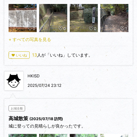
手前ではベンチでランチをされてる方もいてほのぼのしまし
ば上まで行けるようです（図④）。結局遠回りして歩き続け
た。
１時間もかかってしまいました（往復２時間）。車の方は宗麟
この後、大友軍は豊後に逃げ帰ろうと北へ敗走します。対する
原に駐車場があります。TVを見ると各地寒波による大雪で大
島津軍は耳川で追いつきます。そこで大友軍は、さらに大量の
山田有信が大友の５万の兵、豊臣秀長の１５万の兵を凌いだと
変な映像が流れていましたが、ここ宮崎県は別世界。快晴で気
戦死者を出してしまいます。次は、大友軍がとどめを刺された
0
0
0
1
いう。
温12度、川には菜の花が咲き、頂上に着く頃には汗が流れ出
耳川と、宗麟の本陣があった無鹿を訪れます。
７つの見事な竪堀を是非とも！
し、本当に今は１月なのかと疑いたくなる程の暖かさでした
+ すべての写真を見る
（写真②③）。雪国の方にはすいません。
13
人が「いいね」しています。
♥ いいね
そして橋を渡って宗麟原入口に着くと説明板がありました（写
真⑦⑧）。そこから左側の松山へ入ります（写真⑨）。入
った先は竹藪だらけで全く整備されておらず眺望もなく、藪を
HKISD
かき分けて行ける所まで進みました。するとちょうど切堀の跡
2025/07/24 23:12
を見つける事ができました（写真⑩）。写真⑧の図の南北の
曲輪と曲輪を遮断している切堀と思われます。しかしそこから
先は藪がひどくて前へ進めず、結局ここで断念してしまいまし
た。もう少し整備してほしいものです。
お城全般
高城散策
(2025/07/18 訪問)
それから絶景橋へ戻り、全体を見渡して見ました（写真
城に登っての見晴らしが良かったです。
⑥）。実際の決戦は、ここから遠くに見える「根白坂」で行
われました。秀長はどんな思いで、この松山之陣から根白坂の