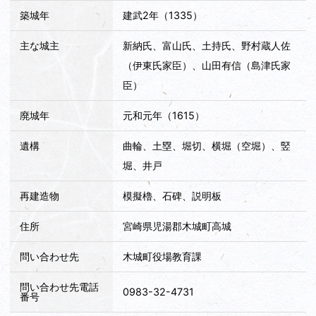
築城年
建武2年（1335）
主な城主
新納氏、富山氏、土持氏、野村蔵人佐
（伊東氏家臣）、山田有信（島津氏家
臣）
廃城年
元和元年（1615）
遺構
曲輪、土塁、堀切、横堀（空堀）、竪
堀、井戸
再建造物
模擬櫓、石碑、説明板
住所
宮崎県児湯郡木城町高城
問い合わせ先
木城町役場教育課
問い合わせ先電話
0983-32-4731
番号