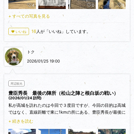
4
0
0
1
奪還するため、臼杵から豊後全軍5万をもって出陣します。し
かし宗麟は延岡まで来たところで、何故か日向の国を（ヒム
+ すべての写真を見る
カ）と名付け、全国からキリシタンを集めたキリストの理想郷
（ムジカ）の国をこの地に作ろうと、進軍を止め神社仏閣を壊
16
人が「いいね」しています。
♥ いいね
し、その建設に没頭し始めたのです（それが宗麟の真の目的だ
ったのでしょうか？）。
トク
しかし主力軍4万はそのまま南下し、山田有信と島津家久が籠
る高城を取り囲みます（写真①②③）。ここで3カ月経って
2026/01/25 19:00
も宗麟からの攻撃命令は出ません。それどころか宗麟はムジカ
の建設にますます没頭して行きました。宗麟は理想郷が完成す
るまで島津に邪魔されないよう牽制するだけで、本気で戦をす
周辺観光
る気はなかったのかもしれません。そんな主君に家臣たちはい
豊臣秀長 最後の陣所（松山之陣と根白坂の戦い）
らだち、総大将を任された田原紹忍（宗麟の正妻奈多夫人の
(2026/01/24 訪問)
兄）と、血気に逸る田北鎮周や佐伯宗天などの重臣との間で、
私が高城を訪れたのは今回で３度目ですが、今回の目的は高城
口論が陣中で始まってしまいました。もはや大友軍はまとまり
ではなく、直線距離で東に1kmの所にある、豊臣秀長が最後に
がなくなったようです。
陣を敷いたとされる「松山（松山之陣跡）」です。
+ 続きを読む
その時です！ 有信を助けるべく当主の島津義久を総大将とす
また高鍋駅から木城行のバスに乗り30分、終点「木城温泉館