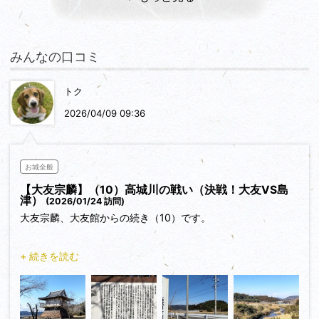
みんなの口コミ
トク
2026/04/09 09:36
お城全般
【大友宗麟】（10）高城川の戦い（決戦！大友VS島
津）
(2026/01/24 訪問)
大友宗麟、大友館からの続き（10）です。
大友家没落の原因となった地「高城」、ここはかつて、大友全
+ 続きを読む
軍と島津全軍が激突した場所でした。
1578年、島津に追われた日向の伊東義祐が宗麟に助けを求め
に来ると、宗麟は娘が嫁ぐ伊東氏を助け日向の国（宮崎県）を