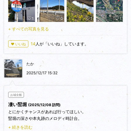
る島津主力軍3万が根白坂に到着します。そして島津軍は坂を
湯らら」で下車すると目の前に松山が見えました（写真①の
下りこの高城川の近くまで攻めて来ました。ここで大友軍が応
左の山）。標高は100ｍくらいです。な～んだ楽勝じゃないか
戦するため松山之陣を下りると（写真⑥）、島津軍はなぜか
1
0
1
1
😊と思いきや・・・？
Uターン、一斉に逃げるように引いて行きます。「島津軍など
+ すべての写真を見る
恐れるに足らず！」。そしてこの時、田北鎮周や佐伯宗天ら
この一帯は大きな戦いが２度あった場所である事は、みなさん
は、薩摩の当主義久の旗印を発見します。その旗印を見たとた
御存知と思います。２度とも高城に籠る薩摩の山田有信を攻め
ん「敵の総大将じゃ～！ 今が義久の首を獲る千載一遇のチャ
14
人が「いいね」しています。
♥ いいね
た戦いです。１度目は1578年に大友軍が攻め、救援に来た島
ンス！」とばかりに暴走、島津軍を追撃し深追いしました（こ
津全軍と決戦した「高城川の戦い（耳川の戦い）」です。大友
れが罠です！）。すると両側に潜んでいた島津義弘と島津以久
軍はこの松山に陣を敷きますが、眼下の高城川にて致命的な大
に取り囲まれます。危ないと思った後詰の田原紹忍は彼らを助
たか
敗を喫してしまいます。
けに行きますが、今度は高城にいた山田有信と島津家久が城を
2025/12/17 15:32
出て、紹忍の背後を囲みました。これが島津得意の「釣り野伏
２度目は1587年、九州征伐で東ルートを任された豊臣秀長が
せ」です。四方を完全に囲まれ、見事に罠にかかった大友軍は
15万の大軍で出陣し、この松山に陣を敷き高城に籠る山田有
大敗。田北鎮周や佐伯宗天はこの切原川の河原で戦死したそう
信を攻めます。そして有信を救援に来た島津全軍と対決した
お城全般
です（写真④⑤）。
「根白坂の戦い」です。ここで島津軍は致命的な大敗を喫し、
凄い竪堀
(2025/12/08 訪問)
島津義久は豊臣秀吉に泰平寺にて降伏します。
戦が終わると、松山之陣の後方の丘に、山田有信により大友軍
とにかくチャンスがあれば行ってほしい。
と島津軍の戦死者を供養したとされる供養塔が立てられまし
竪堀の深さや本丸跡のメロディ時計台。
目の前なのに、どうやらこの温泉館から直接登れる道は無く、
た。そしてその地は、「宗麟原」と名付けられていました（写
丁度メロディが流れていて素敵でした。
山の東側からぐるりと８の字に遠回りして登り、絶景橋を渡れ
+ 続きを読む
真⑦⑧⑨⑩）。