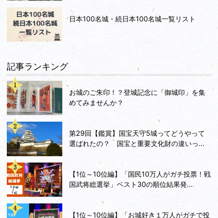
日本100名城・続日本100名城一覧リスト
記事ランキング
お城のご朱印！？登城記念に「御城印」を集
めてみませんか？
第29回【鑑賞】国宝天守5城ってどうやって
選ばれたの？ 国宝と重要文化財の違いっ...
【1位～10位編】「国民10万人がガチ投票！戦
国武将総選挙」ベスト30の順位結果発...
【1位～10位編】「お城好き１万人がガチで投