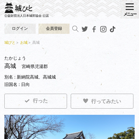
メニュー
公益財団法人日本城郭協会 公認
ログイン
会員登録
城びと
お城
高城
たかじょう
高城
宮崎県児湯郡
別名 : 新納院高城、高城城
旧国名 : 日向
行った
行ってみたい