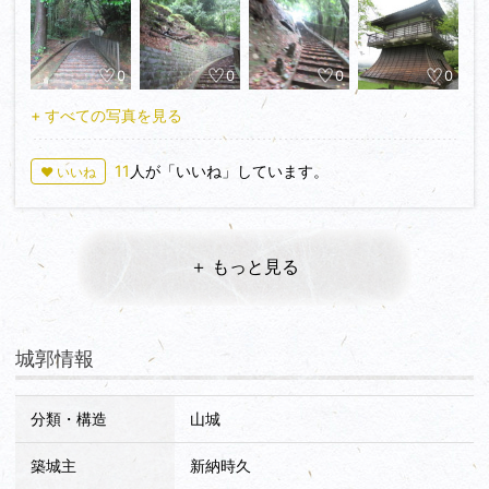
戦況を見つめていたのでしょうか？
私は前回、がんばって高城から往復5時間かけてあそこに見え
0
0
0
0
る根白坂まで歩き、そして「なぜ島津は豊臣に敗れたのか？」
+ すべての写真を見る
を追いました。その時の様子は（お城を探す→高城）から検索
して、（関ケ原の26人）の78・79・80話で詳しくレポートし
11
人が「いいね」しています。
ていますので、もし興味のある方はそちらを読み返していただ
♥ いいね
ければと思います。
根白坂の戦いで勝利し大和郡山城へ戻った秀長は、その後に病
＋ もっと見る
で倒れます。それゆえ小田原征伐には参陣できませんでした。
そして３年後、そのまま大和郡山城にて生涯を閉じてしまいま
す。
城郭情報
つまりこの場所は、豊臣秀長が最後に出陣し戦をした場所だと
いう事になります。大河ドラマ『豊臣兄弟』では、この根白坂
分類・構造
山城
の戦いがどのように描かれるのか？🤔 そして終盤のクライマ
ックスとなるのか？（😱～）。私は今から密かに楽しみにし
築城主
新納時久
ています！😊