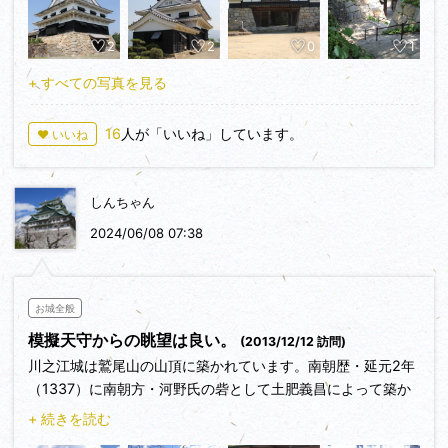
守閣にも登りました、家内は初めての登城と成ります。
2
2
0
1
川之江城模擬天守閣・付櫓は昭和６１年に東京工業大学名誉
教授藤岡通夫博士の指導の下、川之江市市政３０周年記念事業
+ すべての写真を見る
として、順次櫓門、涼櫓、隅櫓、、控塀と共に完成した、本年
で３９年を経過します。
16
人が「いいね」しています。
♥ いいね
駐車場は北側の涼櫓下に数台可能の駐車場が有り利用。
既に2台の駐車関東よりキャンピングカーで見えていた、地
しんちゃん
元の方か、ウオーキングで見えている方もいらっしゃる、丁度
麓の川之江高校１年生全クラスで清掃ボランティア活動され
2024/06/08 07:38
て、会うたびに挨拶をして大変気持ちよい、恐縮します。
天守閣に登り入場料１００円、天守最上階廻縁に出て景色を
堪能、川之江の産業は製紙業、臨海工業地帯に工場、煙突が並
お城全般
び白い煙(水蒸気)を出して活気がある様子。
模擬天守からの眺望は良い。
(2013/12/12 訪問)
天守閣内、周りを眺めて８年振りの撮影、木も大きく成って
川之江城は鷲尾山の山頂に築かれています。南朝歴・延元2年
来ました、８年前の写真と比較すると良く分かります。
（1337）に南朝方・河野氏の砦として土肥義昌によって築か
れたとされています。交通の要衝である、四国の瀬戸内海側の
最近は文化庁がうるさくて気楽に観光天守閣、城郭櫓が建て
+ 続きを読む
中央に位置しており、戦国時代も河野氏側と長宗我部氏側との
らませんが、川之江城は市の英断で約４０年前に建てる事が出