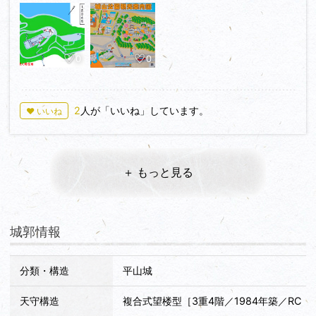
0
0
2
人が「いいね」しています。
♥ いいね
＋ もっと見る
城郭情報
分類・構造
平山城
天守構造
複合式望楼型［3重4階／1984年築／RC