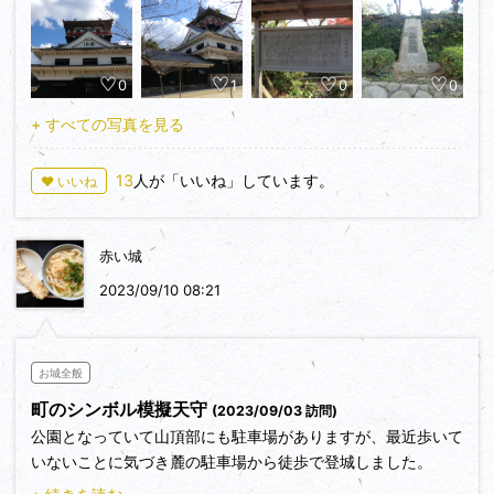
間で、激しい争奪戦が繰り広げられています。江戸時代の寛永
来ました、昨今の城郭再建ブーム、規制を少し緩くして地方再
13年（1636）に一柳直家が川之江藩を立藩しようとしたので
生の起爆剤にされたらと思うのですが？
すが、寛永19年に死去し、伊予国内の所領は没収されたため
0
1
0
0
再建はかなわず川之江は天領になってしまいました。
現在は城山公園として近くまで車で行くことができ、怪しい模
+ すべての写真を見る
擬天守からの眺望は抜群です。ちょっと写真が古くて申し
訳‥。
13
人が「いいね」しています。
♥ いいね
巨大な橋が完成して、四国もだいぶ行きやすくなりました。で
きれば車で訪問したいですね。
赤い城
2023/09/10 08:21
お城全般
町のシンボル模擬天守
(2023/09/03 訪問)
公園となっていて山頂部にも駐車場がありますが、最近歩いて
いないことに気づき麓の駐車場から徒歩で登城しました。
少し登ると模擬の石垣が見えてきます。