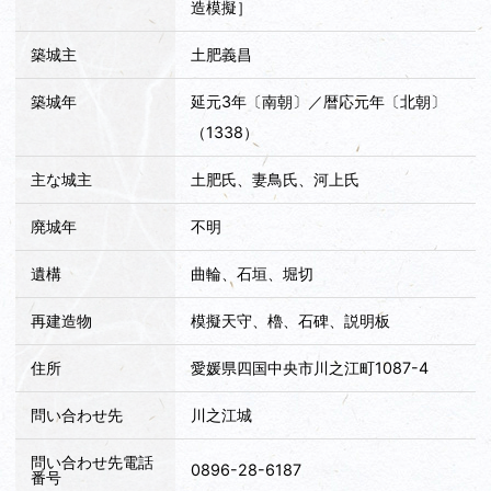
造模擬］
築城主
土肥義昌
築城年
延元3年〔南朝〕／暦応元年〔北朝〕
（1338）
主な城主
土肥氏、妻鳥氏、河上氏
廃城年
不明
遺構
曲輪、石垣、堀切
再建造物
模擬天守、櫓、石碑、説明板
住所
愛媛県四国中央市川之江町1087-4
問い合わせ先
川之江城
問い合わせ先電話
0896-28-6187
番号