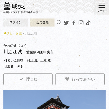
メニュー
公益財団法人日本城郭協会 公認
ログイン
会員登録
城びと
お城
川之江城
かわのえじょう
川之江城
愛媛県四国中央市
別名 : 仏殿城、河江城、土肥城
旧国名 : 伊予
行った
行ってみたい