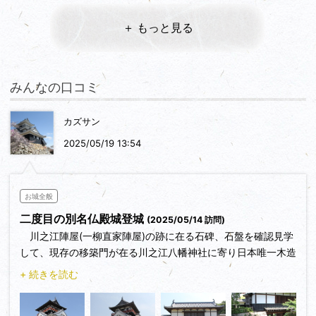
＋ もっと見る
みんなの口コミ
カズサン
2025/05/19 13:54
お城全般
二度目の別名仏殿城登城
(2025/05/14 訪問)
川之江陣屋(一柳直家陣屋)の跡に在る石碑、石盤を確認見学
して、現存の移築門が在る川之江八幡神社に寄り日本唯一木造
二階建陣屋表門を初探訪観察し拾数年来の願いが叶い大満足。
+ 続きを読む
此処まで来ると途中の走行で城山の模擬天守が見え隠れして
おり、平成２９年９月以来の８年振りに２度目の登城し模擬天