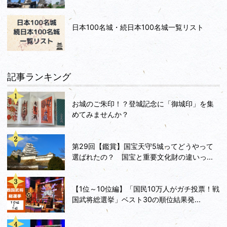
日本100名城・続日本100名城一覧リスト
記事ランキング
お城のご朱印！？登城記念に「御城印」を集
めてみませんか？
第29回【鑑賞】国宝天守5城ってどうやって
選ばれたの？ 国宝と重要文化財の違いっ...
【1位～10位編】「国民10万人がガチ投票！戦
国武将総選挙」ベスト30の順位結果発...