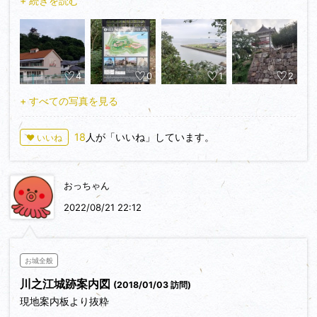
+ 続きを読む
その上に模擬の涼櫓も置かれています。
海側には落城時の悲話が残る姫ケ嶽の説明板があります。
草が茂っていて崖感は少ないですが眺望は良かったです。
その先に駐車場があり下側が三の丸、特に遺構もありません。
4
0
1
2
涼櫓がある二の丸から模擬門を経て本丸へ。
時間が早く中には入れませんでしたが存在感はありました。
+ すべての写真を見る
史実には無いのですがすっかり町に溶け込んでいるようです。
本丸の石垣には一部当時のものもある、という話もありますが
18
人が「いいね」しています。
♥ いいね
定かではありません。
まぁこれはこれで良いのかもしれませんね。
おっちゃん
2022/08/21 22:12
お城全般
川之江城跡案内図
(2018/01/03 訪問)
現地案内板より抜粋