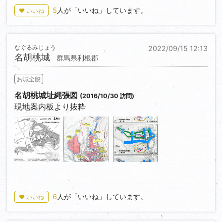
5
人が「いいね」しています。
♥ いいね
なぐるみじょう
2022/09/15 12:13
名胡桃城
群馬県利根郡
お城全般
名胡桃城址縄張図
(2016/10/30 訪問)
現地案内板より抜粋
0
0
0
6
人が「いいね」しています。
♥ いいね