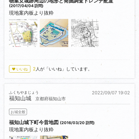
物集女城跡周辺の地形と発掘調査トレンチ配置
(2017/04/04 訪問)
現地案内板より抜粋
0
1
0
2
人が「いいね」しています。
♥ いいね
ふくちやまじょう
2022/09/07 19:02
福知山城
京都府福知山市
お城全般
福知山城下町今昔地図
(2016/03/20 訪問)
現地案内板より抜粋