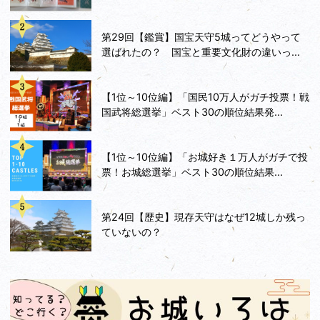
第29回【鑑賞】国宝天守5城ってどうやって
選ばれたの？ 国宝と重要文化財の違いっ...
【1位～10位編】「国民10万人がガチ投票！戦
国武将総選挙」ベスト30の順位結果発...
【1位～10位編】「お城好き１万人がガチで投
票！お城総選挙」ベスト30の順位結果...
第24回【歴史】現存天守はなぜ12城しか残っ
ていないの？