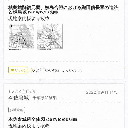
槙島城跡復元案、槙島合戦における織田信長軍の進路
と槙島城
(2016/12/16 訪問)
現地案内板より抜粋
0
0
3
人が「いいね」しています。
♥ いいね
もとさくらじょう
2022/09/11 14:51
本佐倉城
千葉県印旛郡
お城全般
本佐倉城跡全体図
(2017/10/08 訪問)
現地案内板より抜粋