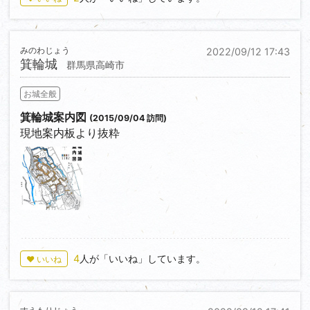
みのわじょう
2022/09/12 17:43
箕輪城
群馬県高崎市
お城全般
箕輪城案内図
(2015/09/04 訪問)
現地案内板より抜粋
0
4
人が「いいね」しています。
♥ いいね