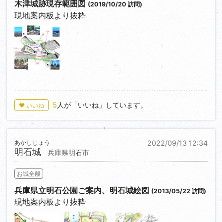
木津城跡現存範囲図
(2019/10/20 訪問)
現地案内板より抜粋
0
5
人が「いいね」しています。
♥ いいね
あかしじょう
2022/09/13 12:34
明石城
兵庫県明石市
お城全般
兵庫県立明石公園ご案内、明石城絵図
(2013/05/22 訪問)
現地案内板より抜粋