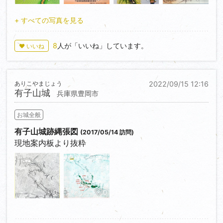
+ すべての写真を見る
8
人が「いいね」しています。
♥ いいね
ありこやまじょう
2022/09/15 12:16
有子山城
兵庫県豊岡市
お城全般
有子山城跡縄張図
(2017/05/14 訪問)
現地案内板より抜粋
0
0