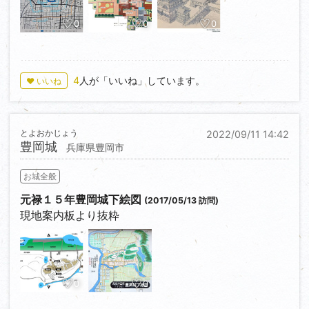
0
0
0
4
人が「いいね」しています。
♥ いいね
とよおかじょう
2022/09/11 14:42
豊岡城
兵庫県豊岡市
お城全般
元禄１５年豊岡城下絵図
(2017/05/13 訪問)
現地案内板より抜粋
0
0