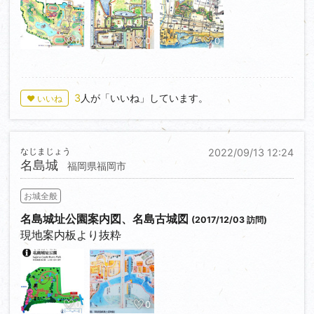
0
0
0
3
人が「いいね」しています。
♥ いいね
なじまじょう
2022/09/13 12:24
名島城
福岡県福岡市
お城全般
名島城址公園案内図、名島古城図
(2017/12/03 訪問)
現地案内板より抜粋
0
0