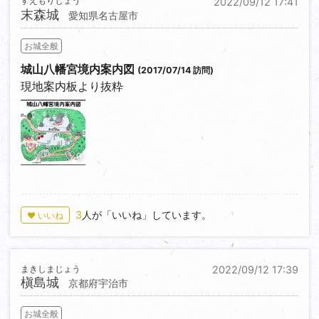
すえもりじょう
2022/09/12 17:41
末森城
愛知県名古屋市
お城全般
城山八幡宮境内案内図
(2017/07/14 訪問)
現地案内板より抜粋
0
3
人が「いいね」しています。
♥ いいね
まきしまじょう
2022/09/12 17:39
槇島城
京都府宇治市
お城全般