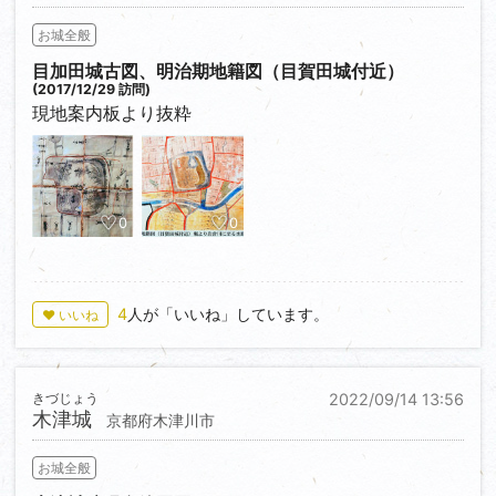
お城全般
目加田城古図、明治期地籍図（目賀田城付近）
(2017/12/29 訪問)
現地案内板より抜粋
0
0
4
人が「いいね」しています。
♥ いいね
きづじょう
2022/09/14 13:56
木津城
京都府木津川市
お城全般