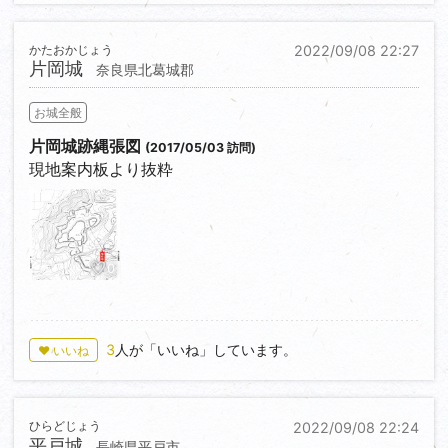
かたおかじょう
2022/09/08 22:27
片岡城
奈良県北葛城郡
お城全般
片岡城跡縄張図
(2017/05/03 訪問)
現地案内板より抜粋
0
3
人が「いいね」しています。
♥ いいね
ひらどじょう
2022/09/08 22:24
平戸城
長崎県平戸市