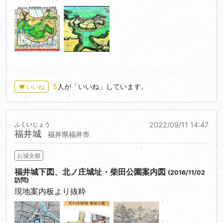
0
0
5
人が「いいね」しています。
♥ いいね
ふくいじょう
2022/09/11 14:47
福井城
福井県福井市
お城全般
福井城下図、北ノ庄城址・柴田公園案内図
(2016/11/02
訪問)
現地案内板より抜粋