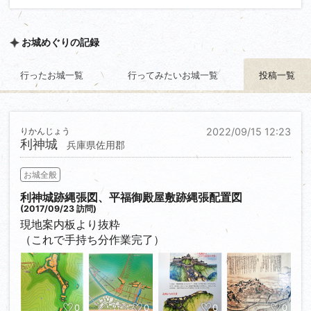
お城めぐりの記録
行ったお城一覧
行ってみたいお城一覧
投稿一覧
りかんじょう
2022/09/15 12:23
利神城
兵庫県佐用郡
お城全般
利神城跡縄張図、平福御殿屋敷跡縄張配置図
(2017/09/23 訪問)
現地案内板より抜粋
（これで手持ち分作業完了）
0
0
0
0