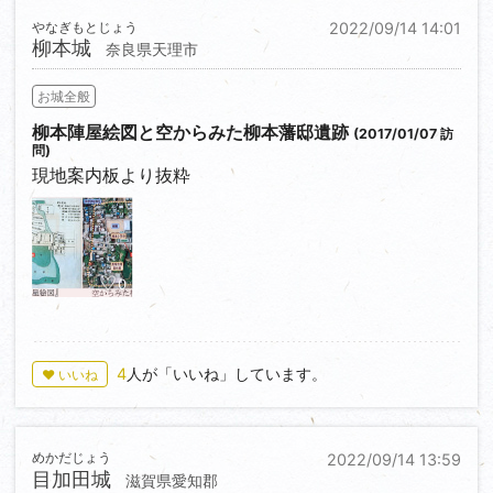
やなぎもとじょう
2022/09/14 14:01
柳本城
奈良県天理市
お城全般
柳本陣屋絵図と空からみた柳本藩邸遺跡
(2017/01/07 訪
問)
現地案内板より抜粋
0
4
人が「いいね」しています。
♥ いいね
めかだじょう
2022/09/14 13:59
目加田城
滋賀県愛知郡