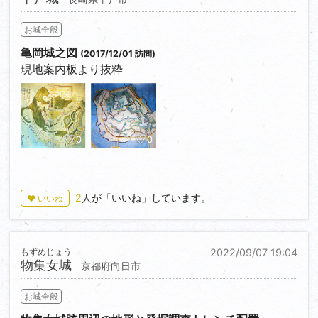
お城全般
亀岡城之図
(2017/12/01 訪問)
現地案内板より抜粋
0
0
2
人が「いいね」しています。
♥ いいね
もずめじょう
2022/09/07 19:04
物集女城
京都府向日市
お城全般