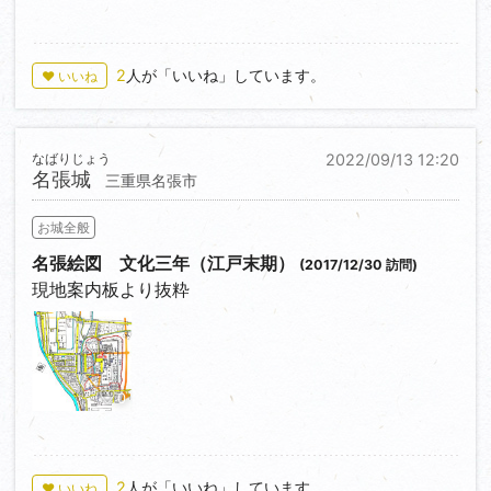
2
人が「いいね」しています。
♥ いいね
なばりじょう
2022/09/13 12:20
名張城
三重県名張市
お城全般
名張絵図 文化三年（江戸末期）
(2017/12/30 訪問)
現地案内板より抜粋
0
2
人が「いいね」しています。
♥ いいね