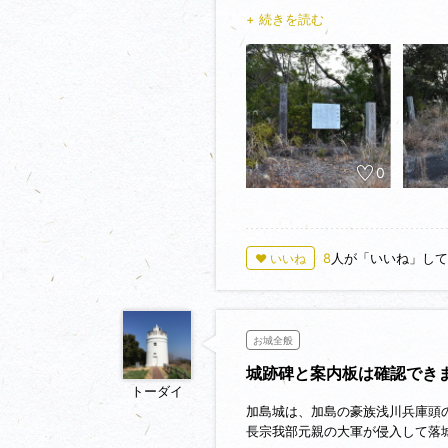
にたどり着けますが、その奥の山
+ 続きを読む
0
8
人が「いいね」して
♥ いいね
お城全般
城跡碑と案内板は確認でき
トーダイ
加島城は、加島の豪族浅川兵庫頭の
長宗我部元親の大軍が侵入して落