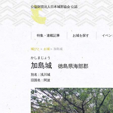
公益財団法人日本城郭協会 公認
特集・連載記事
お城を探す
イベン
城びと
お城
加島城
かしまじょう
加島城
徳島県海部郡
別名 : 浅川城
旧国名 : 阿波