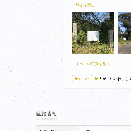
南端に遠見番所が置かれ、異国船
+ 続きを読む
登城入口＜33.633849,134.3
避難場所）に城跡碑と案内板は確
1
+ すべての写真を見る
16
人が「いいね」し
♥ いいね
城郭情報