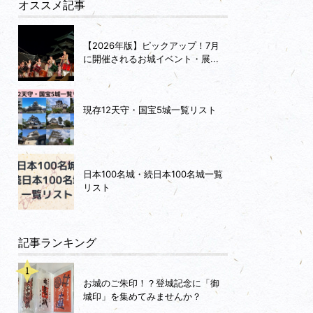
オススメ記事
【2026年版】ピックアップ！7月
に開催されるお城イベント・展...
現存12天守・国宝5城一覧リスト
日本100名城・続日本100名城一覧
リスト
記事ランキング
お城のご朱印！？登城記念に「御
城印」を集めてみませんか？