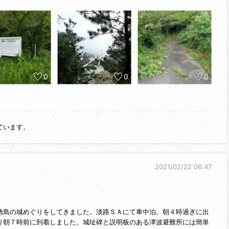
部元親の大軍に攻められ落城しました。
ります。上の駐車場まで徒歩で行きましたが、駐車場横にも城跡碑、説
うか。遺構らしきものは、それくらいでしょうか。
次の攻城先＝海部城&陣屋に向かいます。
0
0
0
ています。
2021/02/22 06:47
徳島の城めぐりをしてきました。淡路ＳＡにて車中泊。朝４時過ぎに出
り朝７時前に到着しました。城址碑と説明板のある津波避難所には簡単