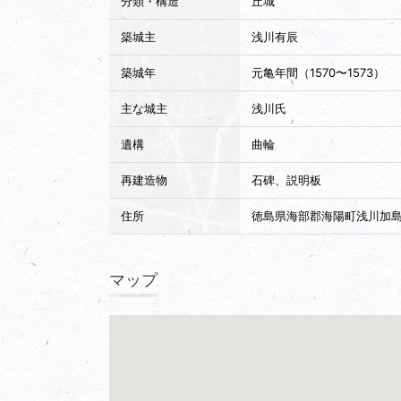
分類・構造
丘城
築城主
浅川有辰
築城年
元亀年間（1570〜1573）
主な城主
浅川氏
遺構
曲輪
再建造物
石碑、説明板
住所
徳島県海部郡海陽町浅川加
マップ