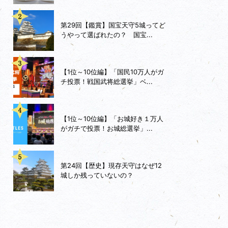
第29回【鑑賞】国宝天守5城ってど
うやって選ばれたの？ 国宝...
【1位～10位編】「国民10万人がガ
チ投票！戦国武将総選挙」ベ...
【1位～10位編】「お城好き１万人
がガチで投票！お城総選挙」...
第24回【歴史】現存天守はなぜ12
城しか残っていないの？