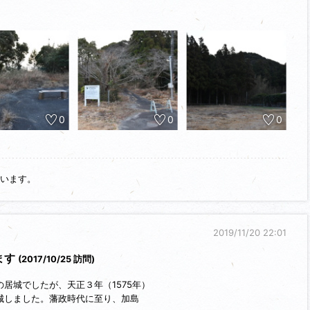
頂に分け入ることはできませんでした。
0
0
0
います。
2019/11/20 22:01
ます
(2017/10/25 訪問)
居城でしたが、天正３年（1575年）
城しました。藩政時代に至り、加島