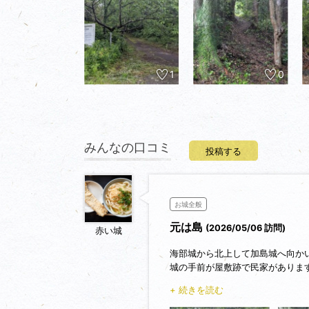
1
0
みんなの口コミ
投稿する
お城全般
元は島
(2026/05/06 訪問)
赤い城
海部城から北上して加島城へ向か
城の手前が屋敷跡で民家がありま
登城口には「加島の堆積構造群露
+ 続きを読む
県の天然記念物だそうです。