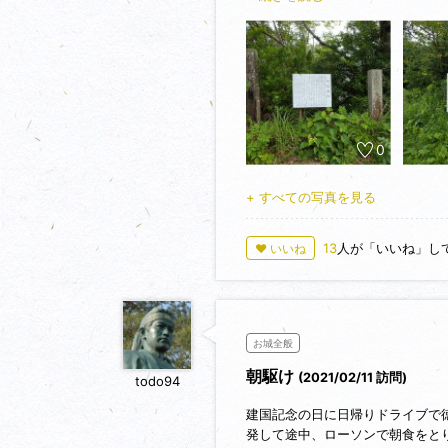
1575年(天正3年)土佐の長宗我
加島城の案内板は登城口付近にあ
明板がありました。
駐車場の平坦地が曲輪なんでしょ
攻城時間は１５分くらいでした。
0
+ すべての写真を見る
13
人が「いいね」し
♥ いいね
お城全般
朝駆け
(2021/02/11 訪問)
todo94
建国記念の日に日帰りドライブで
発して途中、ローソンで朝食をと