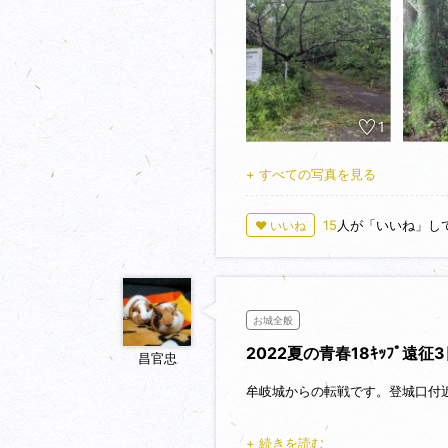
ここから舗装路を登っていくと削
背後の藪に入ってみましたが遺構
元は離島だったそうですが現在は
でした😭
1
【見どころ】
・（晴れてたら）眺望
+ すべての写真を見る
15
人が「いいね」し
♥ いいね
お城全般
2022夏の青春18ｷｯﾌﾟ遠
昌官忠
牟岐城からの転戦です。登城口付
元亀年間(1570年～1570年)
+ 続きを読む