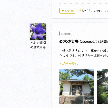
でしょう。
12
人が「いいね」し
♥ いいね
<感想>電車で和歌山ちょこ城巡
を左左に行くと妙見山の石碑があ
色片岩の石積みがありますが、遺
めます。曲輪の北側は高い切岸に
なっていて、近世に造られた緑色
お城全般
ます。
鈴木佐太夫
(2024/09/05 訪問)
とある煩悩
の登城目録
<満足度>◆◇◇
鈴木佐太夫によって築かれた城で
たようです。妙見堂から北側へ歩
使われていない消防用の望楼でし
+ 続きを読む
登城口である城跡山公園（津屋公
JR和歌山駅よりバスに乗り和歌
り横断歩道は少しだけ離れていま
0