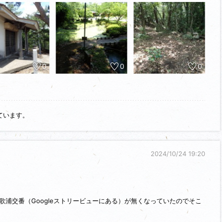
が、雑賀孫一(鈴木重秀)の父、鈴木佐大夫重意によって築かれた城のよ
願寺顕如に与して織田信長と石山合戦で戦いました。
に豊臣秀吉が6万の大軍で紀伊に侵攻、いわゆる「紀州征伐」で落城しまし
が築城される頃に廃城となったと思われます。
0
0
0
園）」として整備されていますが、当時の遺構は残っていません。
います。
スに乗れました。
の攻城先＝日方城を目指す為、和歌浦ﾊﾞｽ停からバスで日方ﾊﾞｽ停に向
ています。
2024/10/24 19:20
歌浦交番（Googleストリービューにある）が無くなっていたのでそこ
きましたが、先達の通りJR和歌山駅から和歌山バス和歌浦バス停が良い