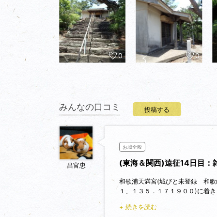
0
0
みんなの口コミ
投稿する
お城全般
(東海＆関西)遠征14日目：
昌官忠
和歌浦天満宮(城びと未登録 和歌
１、１３５．１７１９００)に着き
そこから、城跡山公園へ向かいま
+ 続きを読む