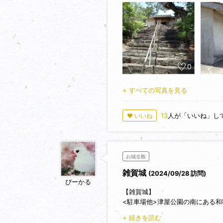
築城年代は定かではないようです
うです。
佐大夫は雑賀党の頭目を務め、本
その後、1585年(天正13年)
た。
1585年(天正13年)に和歌山城
0
現在城址は「城跡山公園（津屋公
丘陵の南端には妙見堂が祀られて
+ すべての写真を見る
バスが遅れていた為、一本前のバ
攻城時間は２０分くらいでした。次
かいました。
13
人が「いいね」し
♥ いいね
お城全般
雑賀城
(2024/09/28 訪問)
ぴーかる
【雑賀城】
<駐車場他>津屋公園の南にある和
が駐車スペースになっています。
+ 続きを読む
<交通手段>JR紀三井寺駅から歩