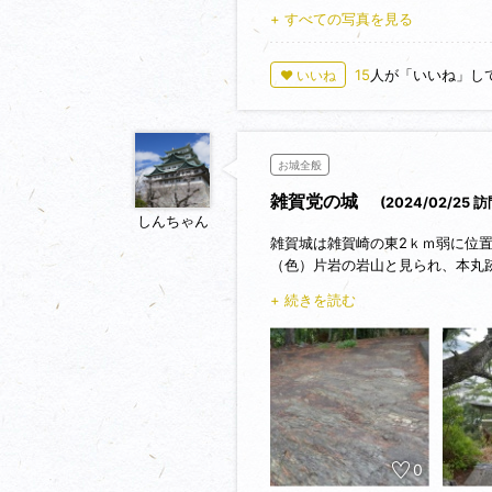
+ すべての写真を見る
15
人が「いいね」し
♥ いいね
お城全般
雑賀党の城
(2024/02/25 訪
しんちゃん
雑賀城は雑賀崎の東2ｋｍ弱に位
（色）片岩の岩山と見られ、本丸
周辺は緑泥片岩の産地で、弥勒寺
+ 続きを読む
城の本丸周辺の石垣に多用されて
雑賀党は雑賀の荘の鈴木・土橋・
の中心的な役割を担っていたよう
す。
天正5年（1577）の雑賀合戦の
大軍相手に活躍し、一度は敵を退
し、佐太夫は藤堂高虎の計略によ
ていませんが、山肌は急峻で、当
0