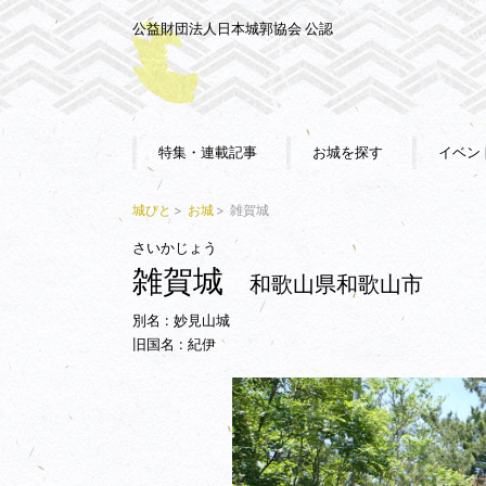
公益財団法人日本城郭協会 公認
特集・連載記事
お城を探す
イベン
城びと
お城
雑賀城
さいかじょう
雑賀城
和歌山県和歌山市
別名 : 妙見山城
旧国名 : 紀伊