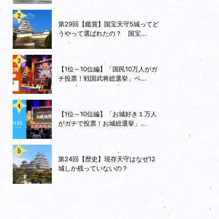
第29回【鑑賞】国宝天守5城ってど
うやって選ばれたの？ 国宝...
【1位～10位編】「国民10万人がガ
チ投票！戦国武将総選挙」ベ...
【1位～10位編】「お城好き１万人
がガチで投票！お城総選挙」...
第24回【歴史】現存天守はなぜ12
城しか残っていないの？