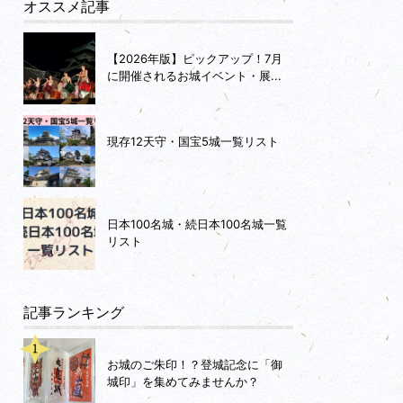
オススメ記事
【2026年版】ピックアップ！7月
に開催されるお城イベント・展...
現存12天守・国宝5城一覧リスト
日本100名城・続日本100名城一覧
リスト
記事ランキング
お城のご朱印！？登城記念に「御
城印」を集めてみませんか？