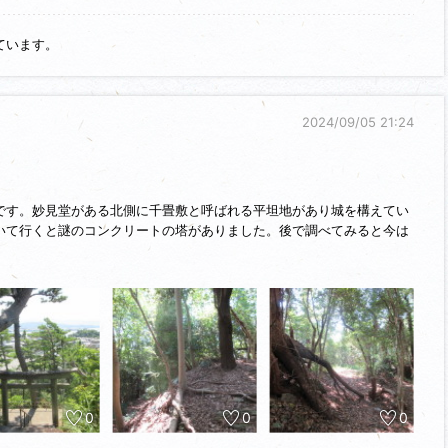
ています。
り、写真消えた旅４城目。津屋公園から登り口があります。登り道の分岐
る御堂にたどり着きここが城跡のようです。御堂のある曲輪は周囲が緑
構情報に石垣が無いので後世のものと思われます。南側に港の眺望が望
なっていて、城跡だったことが北側から分かります。北側は尾根曲輪に
2024/09/05 21:24
片岩の壁や消防塔が残っていますが、当時の尾根曲輪だったように思い
す。妙見堂がある北側に千畳敷と呼ばれる平坦地があり城を構えてい
いて行くと謎のコンクリートの塔がありました。後で調べてみると今は
た。もう少し散策したかったのですが、蜘蛛の巣が多く断念しました。
園）に説明板があり、少し雑賀城のことが記されています。
浦バス停下車。目の前が城跡山公園です。ただ道路を横断する必要があ
す。
0
0
0