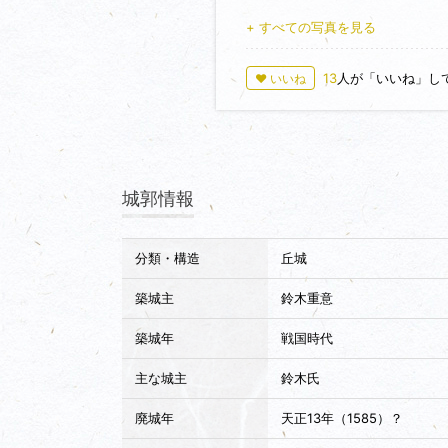
+ すべての写真を見る
13
人が「いいね」し
♥ いいね
城郭情報
分類・構造
丘城
築城主
鈴木重意
築城年
戦国時代
主な城主
鈴木氏
廃城年
天正13年（1585）？