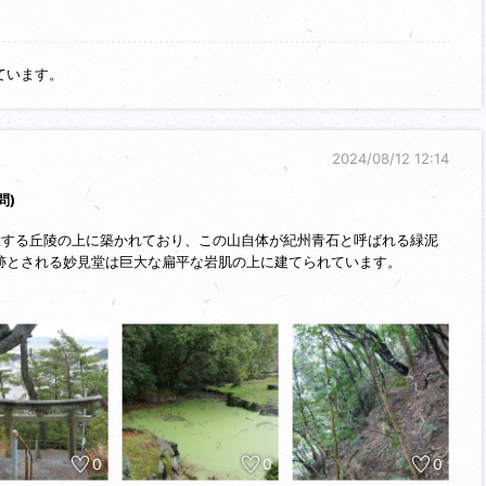
ています。
2024/08/12 12:14
問)
置する丘陵の上に築かれており、この山自体が紀州青石と呼ばれる緑泥
跡とされる妙見堂は巨大な扁平な岩肌の上に建てられています。
山城も岩盤上に築かれています。雑賀崎で採取される緑泥片岩は和歌山
います。
島村・栗村・松江・宮本の士族らによって結成されており、鈴木氏はそ
です。雑賀城は孫市の父・鈴木佐太夫によって築かれたとされていま
際には石山本願寺に味方し、孫市は雑賀党の中心人物となって織田信長の
けたそうです。その後、再度総攻撃をかけてきた織田の軍勢の前に屈服
って粉河で切腹したとのことです。城址には特に遺構らしきものは残っ
時の周辺への眺望は良かったものと思われます。
0
0
0