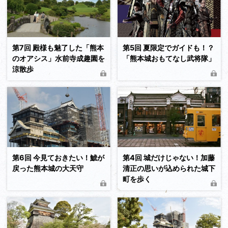
続きを読む
第7回 殿様も魅了した「熊本
第5回 夏限定でガイドも！？
のオアシス」水前寺成趣園を
「熊本城おもてなし武将隊」
涼散歩
続きを読む
第6回 今見ておきたい！鯱が
第4回 城だけじゃない！加藤
戻った熊本城の大天守
清正の思いが込められた城下
町を歩く