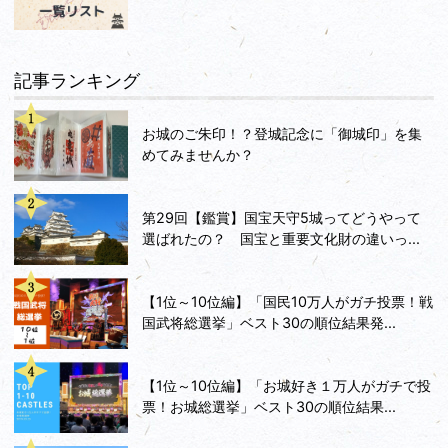
記事ランキング
お城のご朱印！？登城記念に「御城印」を集
めてみませんか？
第29回【鑑賞】国宝天守5城ってどうやって
選ばれたの？ 国宝と重要文化財の違いっ...
【1位～10位編】「国民10万人がガチ投票！戦
国武将総選挙」ベスト30の順位結果発...
【1位～10位編】「お城好き１万人がガチで投
票！お城総選挙」ベスト30の順位結果...