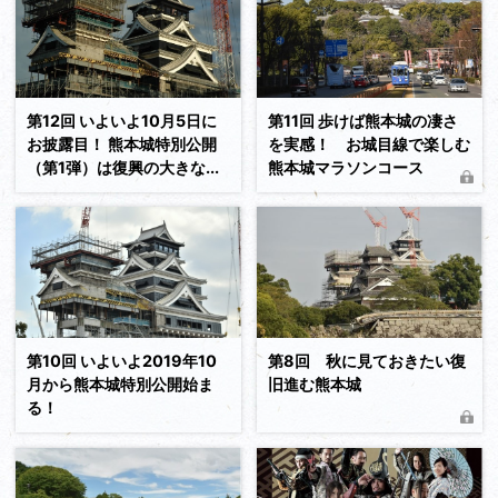
続きを読む
第12回 いよいよ10月5日に
第11回 歩けば熊本城の凄さ
お披露目！ 熊本城特別公開
を実感！ お城目線で楽しむ
（第1弾）は復興の大きな...
熊本城マラソンコース
続きを読む
第10回 いよいよ2019年10
第8回 秋に見ておきたい復
月から熊本城特別公開始ま
旧進む熊本城
る！