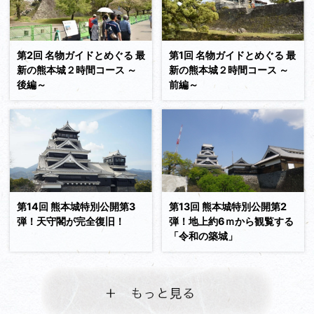
続きを読む
第2回 名物ガイドとめぐる 最
第1回 名物ガイドとめぐる 最
新の熊本城２時間コース ～
新の熊本城２時間コース ～
後編～
前編～
続きを読む
第14回 熊本城特別公開第3
第13回 熊本城特別公開第2
弾！天守閣が完全復旧！
弾！地上約6ｍから観覧する
「令和の築城」