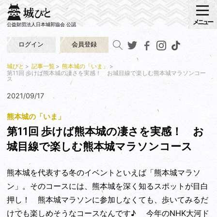
メニュー
公益財団法人日本城郭協会 公認
ログイン
会員登録
城びと
記事一覧
熊本城の「いま」
第11回 歩けば熊本城の凄さを実感！ お城目線で楽しむ熊本城マラソンコー
ス
2021/09/17
熊本城の「いま」
第11回 歩けば熊本城の凄さを実感！ お
城目線で楽しむ熊本城マラソンコース
熊本城を代表する冬のイベントといえば「熊本城マラソ
ン」。そのコースには、熊本城を深く知るスポットが目白
押し！ 熊本城マラソンに参加しなくても、歩いてみるだ
けでも楽しめそうなコースなんです♪ 今年のNHK大河ド