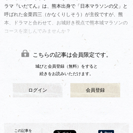
ラマ『いだてん』は、熊本出身で「日本マラソンの父」と
呼ばれた金栗四三（かなくりしそう）が主役ですが、熊
本、ドラマと合わせて、お城好き視点で熊本城マラソンの
コースを楽しんでみませんか？
熊本城マラソンコースと見どころポイント
こちらの記事は会員限定です。
①スタート地点：熊本市電「通町筋」停留所付近
②1km付近：大甲橋・白川
城びと会員登録（無料）をすると
続きをお読みいただけます。
ログイン
会員登録
この記事を