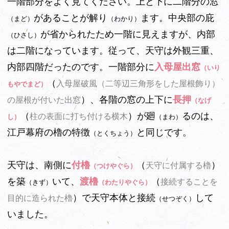
一階部分をよく見てください。上と下に二階分の窓
があることが解り
ます。中央部の庇
（まど）
（わかり）
が省かられたため一階に見えますが、内部
（ひさし）
は二階になっています。従って、天守は外観三重、
内部四階だったのです。一階部分に
入母屋出窓
（いり
（
入母屋破風（二等辺三角形をした屋根飾り）
もやでまど）
）、各階の窓の上下に
長押
の屋根が付いた出窓
（なげ
（
）が廻
るのは、
柱の表面に打ち付ける横木
し）
（まわ）
江戸幕府の櫓の特徴
と同じです。
（とくちょう）
天守は、南側に
付櫓
（
）
天守に付属する櫓
（つけやぐら）
を築
いて、
渡櫓
（
接続することを
（きず）
（わたりやぐら）
）で天守本体と接続
して
目的に造られた櫓
（せつぞく）
いました。