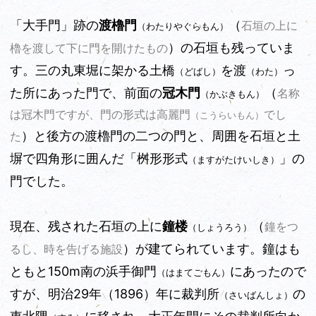
「大手門」跡の
渡櫓門
（
石垣の上に
（わたりやぐらもん）
）の石垣も残っていま
櫓を渡して下に門を開けたもの
す。三の丸東堀に架かる
土橋
を渡
っ
（どばし）
（わた）
た所にあった門で、前面の
冠木門
（
名称
（かぶきもん）
は冠木門ですが、門の形式は高麗門
でし
（こうらいもん）
）と後方の渡櫓門の二つの門と、周囲を石垣と土
た
塀で四角形に囲んだ「桝形形式
」の
（ますがたけいしき）
門でした。
現在、残された石垣の上に
鐘楼
（
鐘をつ
（しょうろう）
）が建てられています。鐘はも
るし、時を告げる施設
ともと150m南の
浜手御門
にあったので
（はまてごもん）
すが、明治29年（1896）年に裁判所
の
（さいばんしょ）