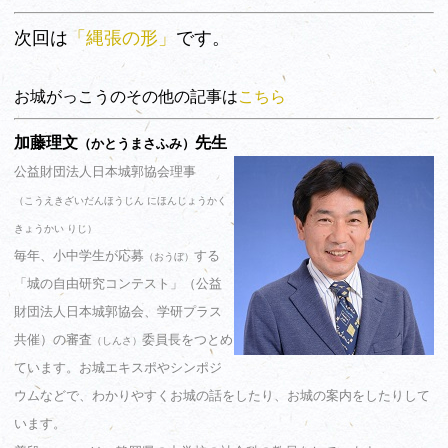
次回は
「縄張の形」
です。
お城がっこうのその他の記事は
こちら
加藤理文
先生
（かとうまさふみ）
公益財団法人日本城郭協会理事
（こうえきざいだんほうじん にほんじょうかく
きょうかい りじ）
毎年、小中学生が応募
する
（おうぼ）
「城の自由研究コンテスト」（公益
財団法人日本城郭協会、学研プラス
共催）の審査
委員長をつとめ
（しんさ）
ています。お城エキスポやシンポジ
ウムなどで、わかりやすくお城の話をしたり、お城の案内をしたりして
います。