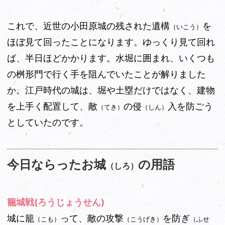
これで、近世の小田原城の残された遺構
を
（いこう）
ほぼ見て回ったことになります。ゆっくり見て回れ
ば、半日ほどかかります。水堀に囲まれ、いくつも
の桝形門で行く手を阻んでいたことが解りました
か。江戸時代の城は、堀や土塁だけではなく、建物
を上手く配置して、敵
の侵
入を防ごう
（てき）
（しん）
としていたのです。
今日ならったお城
の用語
（しろ）
籠城戦(ろうじょうせん)
城に籠
って、敵の攻撃
を防ぎ
（こも）
（こうげき）
（ふせ