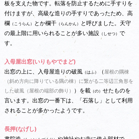
板を支えた物です。転落を防止するために手すりを
付けますが、高級な造りの手すりであったため、高
欄
とか欄干
と呼びました。天守
（こうらん）
（らんかん）
の最上階に用いられることが多い施設
で
（しせつ）
す。
入母屋出窓(いりもやでまど)
出窓の上に、入母屋造りの破風
（
屋根の隅棟
（はふ）
（斜め方向に降りている隅の棟）に繋がる二等辺三角形を
）を載
せたものを
した破風（屋根の端部の飾り）
（の）
言います。出窓の一番下は、「石落し」として利用
されることが多かったようです。
長押(なげし)
書院造
や神社やお寺に使う部材で、