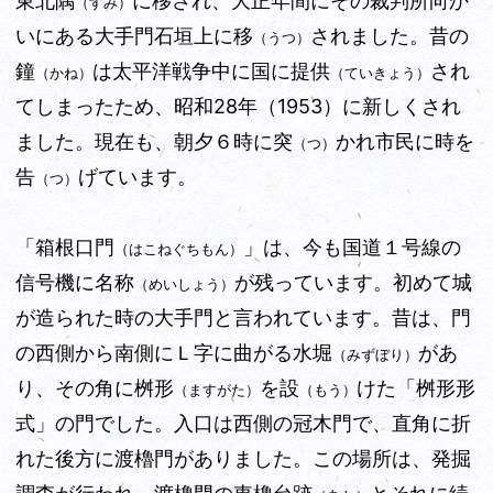
東北隅
に移され、大正年間にその裁判所向か
（すみ）
いにある大手門石垣上に移
されました。昔の
（うつ）
鐘
は太平洋戦争中に国に提供
され
（かね）
（ていきょう）
てしまったため、昭和28年（1953）に新しくされ
ました。現在も、朝夕６時に突
かれ市民に時を
（つ）
告
げています。
（つ）
「箱根口門
」は、今も国道１号線の
（はこねぐちもん）
信号機に名称
が残っています。初めて城
（めいしょう）
が造られた時の大手門と言われています。昔は、門
の西側から南側にＬ字に曲がる水堀
があ
（みずぼり）
り、その角に桝形
を設
けた「桝形形
（ますがた）
（もう）
式」の門でした。入口は西側の冠木門で、直角に折
れた後方に渡櫓門がありました。この場所は、発掘