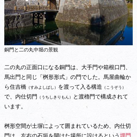
銅門と二の丸中堀の景観
二の丸の正面口になる銅門は、大手門や箱根口門、
馬出門と同じ「桝形形式」の門でした。馬屋曲輪か
ら住吉橋
を渡って入る構造
（すみよしばし）
（こうぞう）
で、内仕切門
と渡櫓門で構成されて
（うちしきりもん）
います。
桝形空間が土塀によって囲まれているため、内仕切
門は、左右の石垣を開けた場所に設けるという
埋門