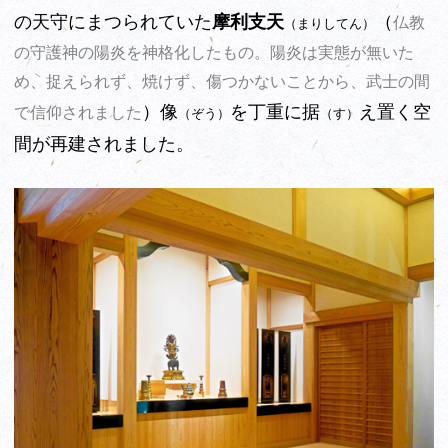
の天守にまつられていた
摩利支天
（
仏教
（まりしてん）
の守護神の陽炎を神格化したもの。陽炎は実態が無いた
め、捉えられず、焼けず、傷つかないことから、武士の間
）像
を丁重に据
え置く空
で信仰されました
（ぞう）
（す）
間が再建されました。