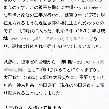
まうのです。この被害を機会
に大掛かり
（おおがかり）
な整備と改修の工事が行われ、延宝３年（1675）現
在見られるような近世城郭の姿に生まれ変わったの
です。明治時代に入った、明治３年（1870）城は
廃
城
（
）とな
城として使われなくなること
（はいじょう）
り、建物は解体されて売り払われてしまいました。
城跡は、陸軍省の管理から、
御用邸
（
天
（ごようてい）
）として利用されることになりますが、
皇家の別邸
大正12年（1923）の関東大震災後に、不要となった
ため、神奈川県・小田原町（現在の小田原市）に売
り渡されることになりました。
「三の丸」を歩いて見よう