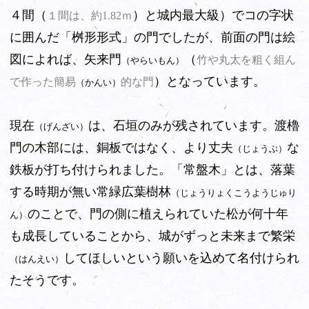
４間（
）と城内最大級）でコの字状
１間は、約1.82ｍ
に囲んだ「桝形形式」の門でしたが、前面の門は絵
図によれば、矢来門
（
竹や丸太を粗く組ん
（やらいもん）
）となっています。
で作った簡易
的な門
（かんい）
現在
は、石垣のみが残されています。渡櫓
（げんざい）
門の木部には、銅板ではなく、より丈夫
な
（じょうぶ）
鉄板が打ち付けられました。「常盤木」とは、落葉
する時期が無い常緑広葉樹林
（じょうりょくこうようじゅり
のことで、門の側に植えられていた松が何十年
ん）
も成長していることから、城がずっと未来まで繁栄
してほしいという願いを込めて名付けられ
（はんえい）
たそうです。