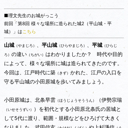
■理文先生のお城がっこう
前回「第8回 様々な場所に造られた城2（平山城・平
城）」は
こちら
山城
、
平山城
、
平城
（やまじろ）
（ひらやまじろ）
（ひらじ
の違い
はわかりましたか？ 時代や目的
ろ）
（ちがい）
によって、様々な場所に城
は造られてきたのです。
今回は、江戸時代に築
かれた、江戸の入口を
（きず）
守る平山城の小田原城を歩いてみましょう。
小田原城は、北条早雲
（伊勢宗瑞
（ほうじょうそううん）
）を初代とする小田原北条氏の居城と
（いせそうずい）
して5代に渡り、範囲・規模などをひろげて大きく
なりました。武田信玄
や上杉謙信
（たけだしんげん）
（う