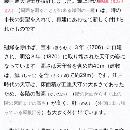
藤岡通夫博士が設計しました。最上階の
廻縁
（まわり
（
）は、時の
周囲を廻ることが出来る縁側の一種
えん）
市長の要望を入れて、再建にあわせて新しく付けら
れたものです。
廻縁を除けば、宝永
３年（1706）に再建
（ほうえい）
され、明治３年（1870）に取り壊された天守の姿に
なっています。高さは天守台を含め約40ｍ（建物
は、鯱
を含
めて約29ｍ）です。江戸
（しゃち）
（ふく）
時代の天守は、床面積が五重天守の大きさであった
ため、各階の階高
）（
階の床面からすぐ上の
（かいだか
）が高く、軒
（
階の床面までの高さ
外側に出っ張
（のき）
）も大きく外に出ています。
っている屋根部分