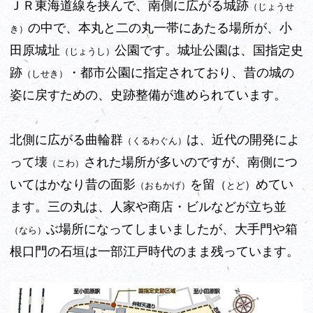
ＪＲ東海道線を挟んで、南側に広がる城跡
（じょうせ
の中で、本丸と二の丸一帯にあたる場所が、小
き）
田原城址
公園です。城址公園は、国指定史
（じょうし）
跡
・都市公園に指定されており、昔の城の
（しせき）
姿に戻すための、史跡整備が進められています。
北側に広がる
曲輪群
は、近代の開発によ
（くるわぐん）
って壊
された場所が多いのですが、南側につ
（こわ）
いてはかなり昔の面影
を留
めてい
（
）
（おもかげ）
とど
ます。三の丸は、人家や商店・ビルなどが立ち並
ぶ場所になってしまいましたが、
大手門
や
箱
（なら）
根口門
の石垣は一部江戸時代のまま残っています。