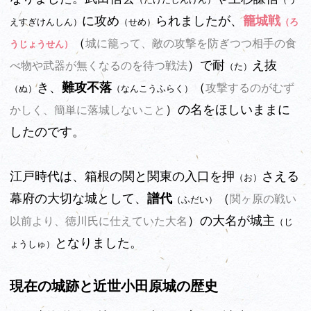
に攻め
られましたが、
籠城戦
えすぎけんしん）
（せめ）
（ろ
（
城に籠って、敵の攻撃を防ぎつつ相手の食
うじょうせん）
）で耐
え抜
べ物や武器が無くなるのを待つ戦法
（た）
き
、
難攻不落
（
攻撃するのがむず
（ぬ）
（なんこうふらく）
）の名をほしいままに
かしく、簡単に落城しないこと
したのです。
江戸時代は、箱根の関と関東の入口を押
さえる
（お）
幕府の大切な城として、
譜代
（
関ヶ原の戦い
（ふだい）
）の大名が城主
以前より、徳川氏に仕えていた大名
（じ
となりました。
ょうしゅ）
現在の城跡と近世小田原城の歴史