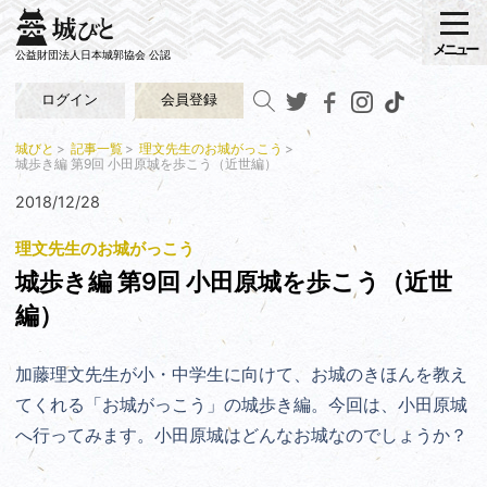
メニュー
公益財団法人日本城郭協会 公認
ログイン
会員登録
城びと
記事一覧
理文先生のお城がっこう
城歩き編 第9回 小田原城を歩こう（近世編）
2018/12/28
理文先生のお城がっこう
城歩き編 第9回 小田原城を歩こう（近世
編）
加藤理文先生が小・中学生に向けて、お城のきほんを教え
てくれる「お城がっこう」の城歩き編。今回は、小田原城
へ行ってみます。小田原城はどんなお城なのでしょうか？