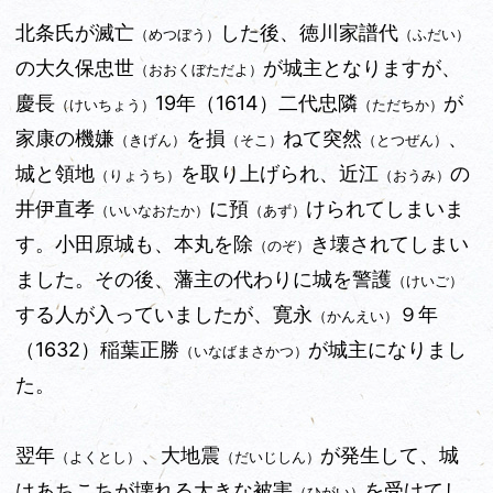
北条氏が滅亡
した後、徳川家譜代
（めつぼう）
（ふだい）
の大久保忠世
が城主となりますが、
（おおくぼただよ）
慶長
19年（1614）二代忠隣
が
（けいちょう）
（ただちか）
家康の機嫌
を損
ねて突然
、
（きげん）
（そこ）
（とつぜん）
城と領地
を取り上げられ、近江
の
（りょうち）
（おうみ）
井伊直孝
に預
けられてしまいま
（いいなおたか）
（あず）
す。小田原城も、本丸を除
き壊されてしまい
（のぞ）
ました。その後、藩主の代わりに城を警護
（けいご）
する人が入っていましたが、寛永
９年
（かんえい）
（1632）稲葉正勝
が城主になりまし
（いなばまさかつ）
た。
翌年
、大地震
が発生して、城
（よくとし）
（だいじしん）
はあちこちが壊れる大きな被害
を受けてし
（ひがい）