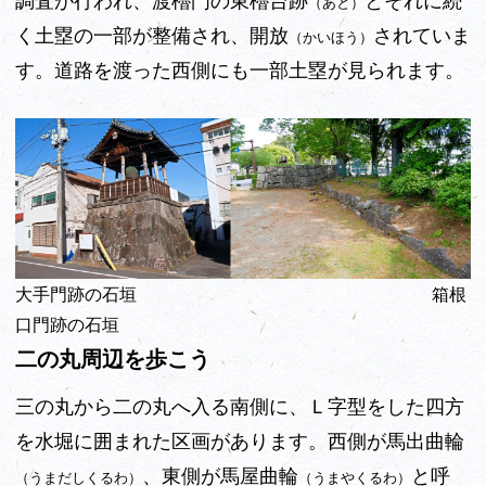
調査が行われ、渡櫓門の東櫓台跡
とそれに続
（あと）
く土塁の一部が整備され、開放
されていま
（かいほう）
す。道路を渡った西側にも一部土塁が見られます。
大手門跡の石垣 箱根
口門跡の石垣
二の丸周辺を歩こう
三の丸から二の丸へ入る南側に、Ｌ字型をした四方
を水堀に囲まれた区画があります。西側が馬出曲輪
、東側が馬屋曲輪
と呼
（うまだしくるわ）
（うまやくるわ）