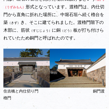
形式となっています。渡櫓門は、内仕切
（うずみもん）
門から直角に折れた場所に、中堀石垣へ続く櫓台を
築
き、そこに建てられました。渡櫓門階下の
（きず）
木部に、筋状
に銅
板が打ち付けら
（すじじょう）
（どう）
れていたため銅門と呼ばれたのです。
住吉橋と内仕切り門 銅門渡
櫓門