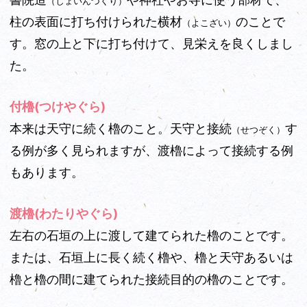
（しょいんづくり）
柱の表面に打ち付けられた横材
のことで
（よこざい）
す。窓の上と下に打ち付けて、見栄えを良くしまし
た。
付櫓(つけやぐら)
本来は天守に続く櫓のこと。天守と接続
す
（せつぞく）
る例が多く見られますが、渡櫓によって接続する例
もあります。
渡櫓(わたりやぐら)
左右の石垣の上に渡して建てられた櫓のことです。
または、石垣上に長く続く櫓や、櫓と天守あるいは
櫓と櫓の間に建てられた接続
目的の櫓のことです。