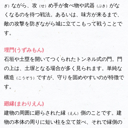
ながら、攻
め手が食べ物や武器
がな
ぎ）
（せ）
（ぶき）
くなるのを待つ戦法。あるいは、味方が来るまで、
敵の攻撃を防ぎながら城に立てこもって戦うことで
す。
埋門(うずみもん)
石垣や土塁を開いてつくられたトンネル式の門。門
の上は、土塀となる場合が多く見られます。単純な
構造
ですが、守りを固めやすいのが特徴で
（こうぞう）
す。
廻縁(まわりえん)
建物の周囲に廻らされた縁
側のことです。建
（えん）
物の本体の周りに短い柱を立て並べ、それで縁側の