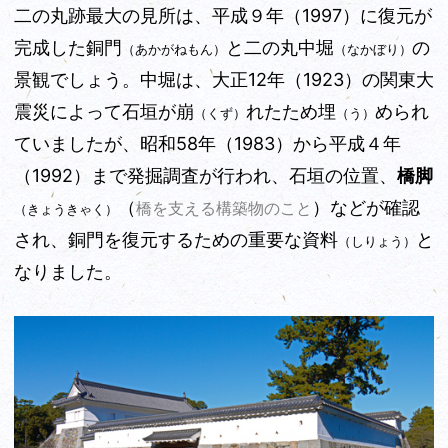
二の丸跡最大の見所は、平成９年（1997）に復元が
完成した銅門
と二の丸中堀
の
（あかがねもん）
（なかぼり）
景観でしょう。中堀は、大正12年（1923）の関東大
震災によって石垣が崩
れたため埋
められ
（くず）
（う）
ていましたが、昭和58年（1983）から平成４年
（1992）まで発掘調査が行われ、石垣の位置、
橋脚
（
）などが確認
橋を支える構築物のこと
（きょうきゃく）
され、銅門を復元するための重要な資料
と
（しりょう）
なりました。