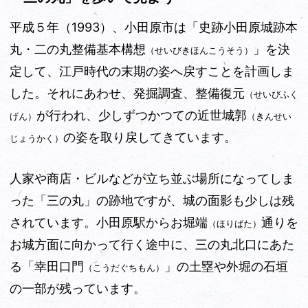
平成５年（1993）、小田原市は「史跡小田原城跡本
丸・二の丸整備基本構想
」を決
（せいびきほんこうそう）
定して、江戸時代の末期の姿へ戻すことを計画しま
した。それにあわせ、発掘調査、整備復元
（せいびふく
が行われ、少しずつかつての近世城郭
げん）
（きんせい
の姿を取り戻してきています。
じょうかく）
人家や商店・ビルなどが立ち並ぶ場所になってしま
った「三の丸」の跡地ですが、城の面影も少しは残
されています。小田原駅からお堀端
通りを
（ほりばた）
お城方面に向かって行く途中に、三の丸北口にあた
る「幸田口門
」の土塁や外堀の石垣
（こうだぐちもん）
の一部が残っています。