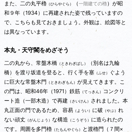
また、二の丸平櫓
（
）が昭
一階建ての櫓
（ひらやぐら）
和９年（1934）に再建された姿で残っていますの
で、こちらも見ておきましょう。外観は、絵図等と
は異なっています。
本丸・天守閣をめざそう
二の丸から、常盤木橋
（別名は九輪
（ときわぎばし）
橋）を渡り坂道を登ると、行く手を塞
ぐよう
（ふせ）
に巨大な常盤木門
が見えてきます。こ
（ときわぎもん）
の門は、昭和46年（1971）鉄筋
コンクリ
（てっきん）
ート造（一部木造）で再建
されました。本
（さいけん）
丸正面の門であるため、容易
に破
れ
（ようい）
（やぶ）
ない頑丈
な構造
に造られたの
（がんじょう）
（こうぞう）
です。周囲を多門櫓
と渡櫓門（７間×
（たもんやぐら）