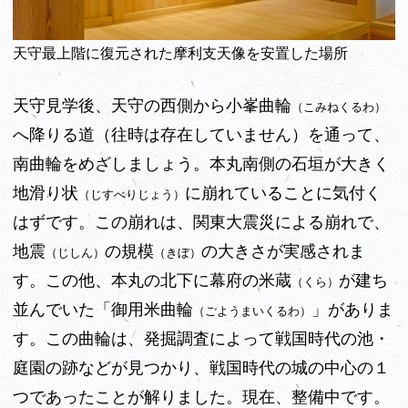
天守最上階に復元された摩利支天像を安置した場所
天守見学後、天守の西側から小峯曲輪
（こみねくるわ）
へ降りる道（往時は存在していません）を通って、
南曲輪をめざしましょう。本丸南側の石垣が大きく
地滑り状
に崩れていることに気付く
（じすべりじょう）
はずです。この崩れは、関東大震災による崩れで、
地震
の規模
の大きさが実感されま
（じしん）
（きぼ）
す。この他、本丸の北下に幕府の米蔵
が建ち
（くら）
並んでいた「
御用米曲輪
」がありま
（ごようまいくるわ）
す。この曲輪は、発掘調査によって戦国時代の池・
庭園の跡などが見つかり、戦国時代の城の中心の１
つであったことが解りました。現在、整備中です。