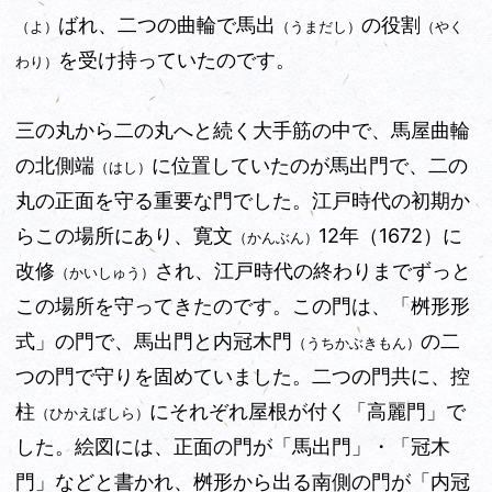
ばれ、二つの曲輪で馬出
の役割
（よ）
（うまだし）
（やく
を受け持っていたのです。
わり）
三の丸から二の丸へと続く大手筋の中で、馬屋曲輪
の北側端
に位置していたのが馬出門で、二の
（はし）
丸の正面を守る重要な門でした。江戸時代の初期か
らこの場所にあり、寛文
12年（1672）に
（かんぶん）
改修
され、江戸時代の終わりまでずっと
（かいしゅう）
この場所を守ってきたのです。この門は、「桝形形
式」の門で、馬出門と内冠木門
の二
（うちかぶきもん）
つの門で守りを固めていました。二つの門共に、控
柱
にそれぞれ屋根が付く「高麗門」で
（ひかえばしら）
した。絵図には、正面の門が「馬出門」・「冠木
門」などと書かれ、桝形から出る南側の門が「内冠