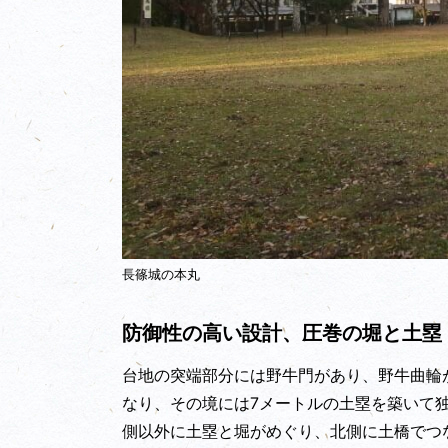
長篠城の本丸
防御性の高い設計、圧巻の堀と土塁
台地の突端部分には野牛門があり、野牛曲輪
なり、その境には7メートルの土塁を築いて
側以外に土塁と堀がめぐり、北側に土橋でつ