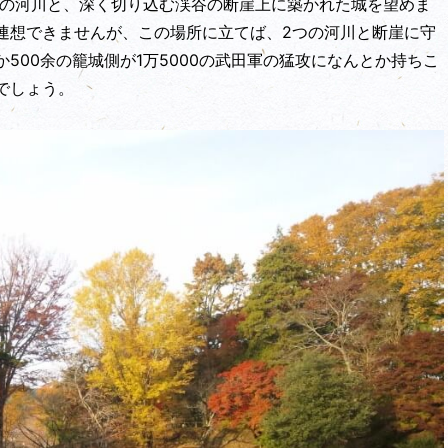
つの河川と、深く切り込む渓谷の断崖上に築かれた城を望めま
連想できませんが、この場所に立てば、2つの河川と断崖に守
500余の籠城側が1万5000の武田軍の猛攻になんとか持ちこ
でしょう。