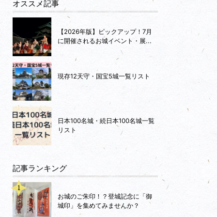
オススメ記事
【2026年版】ピックアップ！7月
に開催されるお城イベント・展...
現存12天守・国宝5城一覧リスト
日本100名城・続日本100名城一覧
リスト
記事ランキング
お城のご朱印！？登城記念に「御
城印」を集めてみませんか？