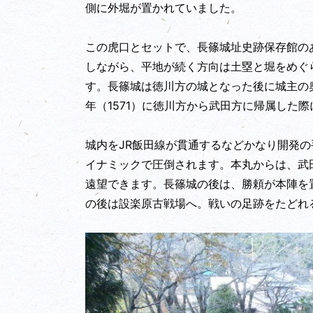
側に外堀が置かれていました。
この虎口とセットで、長篠城址史跡保存館の
しながら、平地が続く方向は土塁と堀をめぐ
す。長篠城は徳川方の城となった後に城主の
年（1571）に徳川方から武田方に帰属した
城内をJR飯田線が貫通するなどかなり開発
イナミックで圧倒されます。本丸からは、武
遠望できます。長篠城の後は、勝頼が本陣を
の後は設楽原古戦場へ。戦いの足跡をたどれ