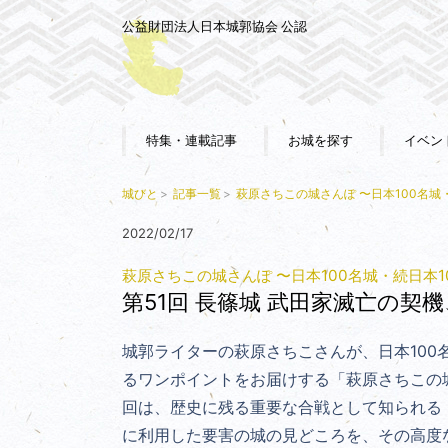
公益財団法人日本城郭協会 公認
特集・連載記事
お城を探す
イベン
城びと
記事一覧
萩原さちこの城さんぽ 〜日本100名城
2022/02/17
萩原さちこの城さんぽ 〜日本100名城・続日本1
第51回 長篠城 武田家滅亡の契
城郭ライターの萩原さちこさんが、日本100
るワンポイントをお届けする「萩原さちこの城さ
回は、歴史に残る重要な合戦として知られる
に利用した要害の城の見どころを、その高度