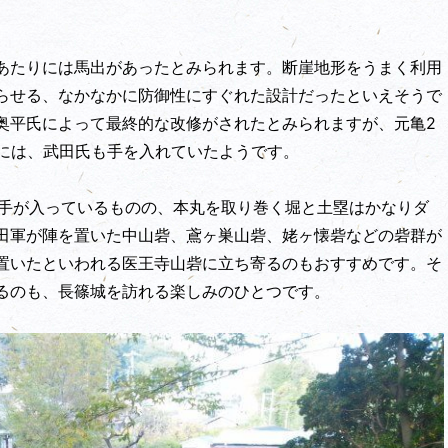
あたりには馬出があったとみられます。断崖地形をうまく利用
らせる、なかなかに防御性にすぐれた設計だったといえそうで
奥平氏によって最終的な改修がされたとみられますが、元亀2
際には、武田氏も手を入れていたようです。
の手が入っているものの、本丸を取り巻く堀と土塁はかなりダ
田軍が陣を置いた中山砦、鳶ヶ巣山砦、姥ヶ懐砦などの砦群が
置いたといわれる医王寺山砦に立ち寄るのもおすすめです。そ
るのも、長篠城を訪れる楽しみのひとつです。