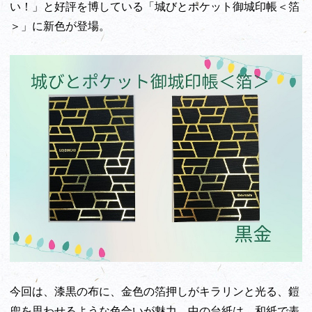
い！」と好評を博している「城びとポケット御城印帳＜箔
＞」に新色が登場。
今回は、漆黒の布に、金色の箔押しがキラリンと光る、鎧
兜を思わせるような色合いが魅力。中の台紙は、和紙で表