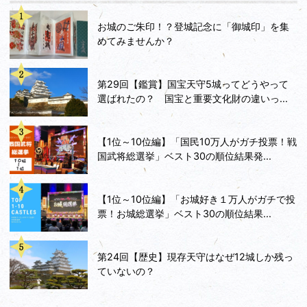
お城のご朱印！？登城記念に「御城印」を集
めてみませんか？
第29回【鑑賞】国宝天守5城ってどうやって
選ばれたの？ 国宝と重要文化財の違いっ...
【1位～10位編】「国民10万人がガチ投票！戦
国武将総選挙」ベスト30の順位結果発...
【1位～10位編】「お城好き１万人がガチで投
票！お城総選挙」ベスト30の順位結果...
第24回【歴史】現存天守はなぜ12城しか残っ
ていないの？