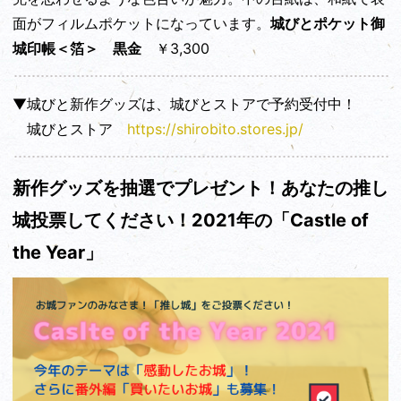
面がフィルムポケットになっています。
城びとポケット御
城印帳＜箔＞ 黒金
￥3,300
▼城びと新作グッズは、城びとストアで予約受付中！
城びとストア
https://shirobito.stores.jp/
新作グッズを抽選でプレゼント！あなたの推し
城投票してください！2021年の「Castle of
the Year」