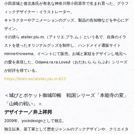
小田原城と後北条氏が有名な神奈川県小田原市で生まれ育った、グラフ
ィックデザイナー・イラストレーター。
キャラクターやアニメーションのグッズ、製品の告知物などを中心にデ
ザイン。
その傍ら atelier.plu.m.（アトリエ.プラ.ム.）という名で、自身のイラ
ストを使ったオリジナルグッズを制作し、ハンドメイド通販サイト
minneやcreema、イベントにて販売。お城と家紋をデザインし地元へ
の愛を表現した、Odawa.ra.ra.Love♪（おだわ.ら.ら.らぶ♪）シリーズ
が好評を得ている。
https://linktr.ee/atelier.plu.m.623
＜城びとポケット御城印帳 戦国シリーズ「本能寺の変」
「山崎の戦い」＞
デザイナー／井上祥邦
2009年、yockdesignとして独立。
独立以来、装丁家として歴史ジャンルのブックデザインや、クリエイタ