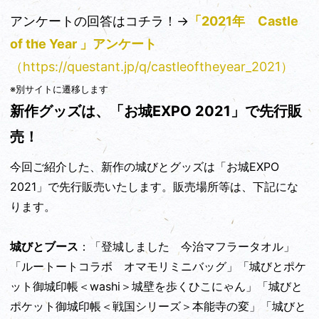
アンケートの回答はコチラ！→
「2021年 Castle
of the Year 」アンケート
（https://questant.jp/q/castleoftheyear_2021）
※別サイトに遷移します
新作グッズは、「お城EXPO 2021」で先行販
売！
今回ご紹介した、新作の城びとグッズは「お城EXPO
2021」で先行販売いたします。販売場所等は、下記にな
ります。
城びとブース
：「登城しました 今治マフラータオル」
「ルートートコラボ オマモリミニバッグ」「城びとポケ
ット御城印帳＜washi＞城壁を歩くひこにゃん」「城びと
ポケット御城印帳＜戦国シリーズ＞本能寺の変」「城びと