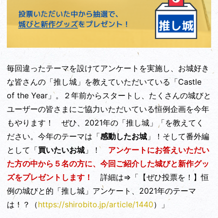
毎回違ったテーマを設けてアンケートを実施し、お城好き
な皆さんの「推し城」を教えていただいている「Castle
of the Year」。２年前からスタートし、たくさんの城びと
ユーザーの皆さまにご協力いただいている恒例企画を今年
もやります！ ぜひ、2021年の「推し城」「を教えてく
ださい。今年のテーマは「
感動したお城
」！そして番外編
として「
買いたいお城
」！
アンケートにお答えいただい
た方の中から５名の方に、今回ご紹介した城びと新作グッ
ズをプレゼントします！
詳細は⇒「【ぜひ投票を！】恒
例の城びと的「推し城」アンケート、2021年のテーマ
は！？（
https://shirobito.jp/article/1440
）」