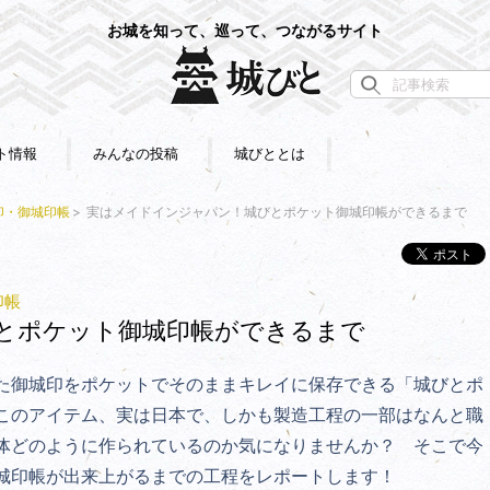
お城を知って、巡って、つながるサイト
ト情報
みんなの投稿
城びととは
印・御城印帳
実はメイドインジャパン！城びとポケット御城印帳ができるまで
印帳
とポケット御城印帳ができるまで
た御城印をポケットでそのままキレイに保存できる「城びとポ
このアイテム、実は日本で、しかも製造工程の一部はなんと職
体どのように作られているのか気になりませんか？ そこで今
城印帳が出来上がるまでの工程をレポートします！