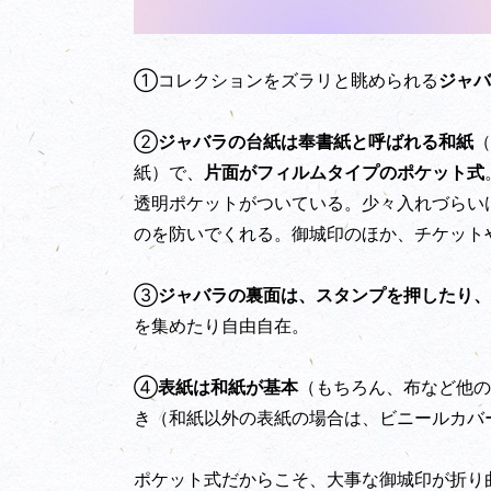
①コレクションをズラリと眺められる
ジャバ
②
ジャバラの台紙は奉書紙と呼ばれる和紙
（
紙）で、
片面がフィルムタイプのポケット式
透明ポケットがついている。少々入れづらい
のを防いでくれる。御城印のほか、チケット
③
ジャバラの裏面は、スタンプを押したり、
を集めたり自由自在。
④
表紙は和紙が基本
（もちろん、布など他の
き（和紙以外の表紙の場合は、ビニールカバ
ポケット式だからこそ、大事な御城印が折り