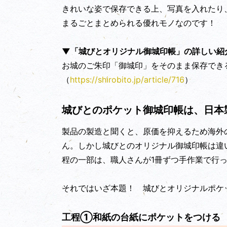
きれいな姿で保存できる上、写真を入れたり
まるごとまとめられる優れモノなのです！
▼「城びとオリジナル御城印帳」の詳しい紹
お城のご朱印「御城印」をそのまま保存でき
（
https://shirobito.jp/article/716
）
城びとのポケット御城印帳は、日本
製品の製造と聞くと、原価を抑えるため海外
ん。しかし城びとのオリジナル御城印帳は違
程の一部は、職人さんが1冊ずつ手作業で行
それではいざ本題！ 城びとオリジナルポケ
工程①和紙の台紙にポケットをつける