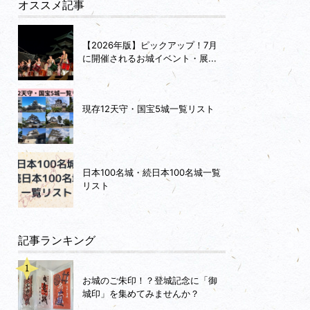
オススメ記事
【2026年版】ピックアップ！7月
に開催されるお城イベント・展...
現存12天守・国宝5城一覧リスト
日本100名城・続日本100名城一覧
リスト
記事ランキング
お城のご朱印！？登城記念に「御
城印」を集めてみませんか？