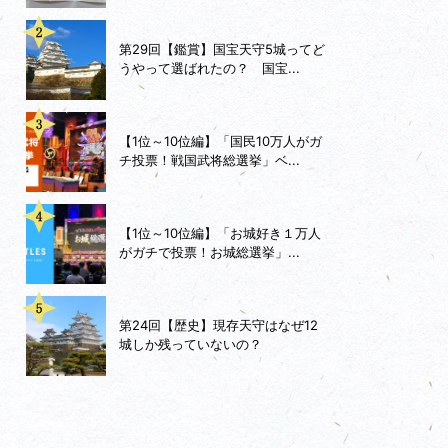
第29回【鑑賞】国宝天守5城ってど
うやって選ばれたの？ 国宝...
【1位～10位編】「国民10万人がガ
チ投票！戦国武将総選挙」ベ...
【1位～10位編】「お城好き１万人
がガチで投票！お城総選挙」...
第24回【歴史】現存天守はなぜ12
城しか残っていないの？