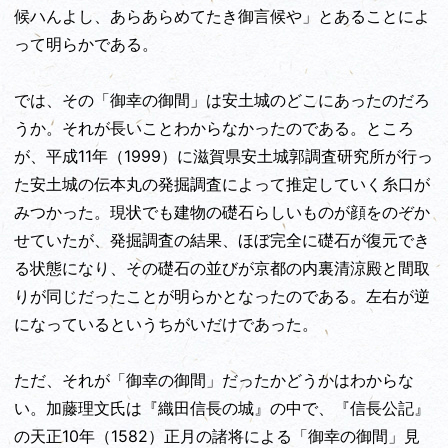
候ハんよし、あらあらめてたき御言候や」とあることによ
って明らかである。
では、その「御幸の御間」は安土城のどこにあったのだろ
うか。それが長いことわからなかったのである。ところ
が、平成11年（1999）に滋賀県安土城郭調査研究所が行っ
た安土城の伝本丸の発掘調査によって推定していく糸口が
みつかった。現状でも建物の礎石らしいものが顔をのぞか
せていたが、発掘調査の結果、ほぼ完全に礎石が復元でき
る状態になり、その礎石の並びが京都の内裏清涼殿と間取
りが同じだったことが明らかとなったのである。左右が逆
になっているというちがいだけであった。
ただ、それが「御幸の御間」だったかどうかはわからな
い。加藤理文氏は『織田信長の城』の中で、『信長公記』
の天正10年（1582）正月の諸将による「御幸の御間」見