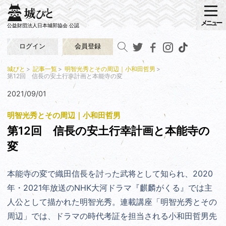
メニュー
公益財団法人日本城郭協会 公認
ログイン
会員登録
城びと
記事一覧
明智光秀とその周辺｜小和田哲男
第12回 信長の安土行幸計画と本能寺の変
2021/09/01
明智光秀とその周辺｜小和田哲男
第12回 信長の安土行幸計画と本能寺の
変
本能寺の変で織田信長を討った武将として知られ、2020
年・2021年放送のNHK大河ドラマ『麒麟がくる』では主
人公として描かれた明智光秀。連載講座「明智光秀とその
周辺」では、ドラマの時代考証を担当される小和田哲男先