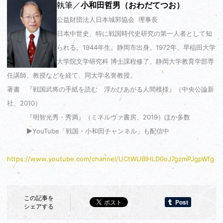
執筆／
小和田哲男（おわだてつお）
公益財団法人日本城郭協会 理事長
日本中世史、特に戦国時代史研究の第一人者として知
られる。1944年生。静岡市出身。1972年、早稲田大学
大学院文学研究科 博士課程修了。静岡大学教育学部専
任講師、教授などを経て、同大学名誉教授。
著書 『戦国武将の手紙を読む 浮かびあがる人間模様』（中央公論新
社、2010）
『明智光秀・秀満』（ミネルヴァ書房、2019）ほか多数
▶YouTube「戦国・小和田チャンネル」も配信中
https://www.youtube.com/channel/UCtWUBIHLD0oJ7gzmPJgpWfg
この記事を
シェアする