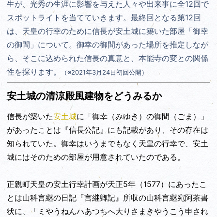
生が、光秀の生涯に影響を与えた人々や出来事に全12回で
スポットライトを当てていきます。最終回となる第12回
は、
天皇の行幸のために信長が安土城に築いた部屋「御幸
の御間」について。御幸の御間があった場所を推定しなが
ら、そこに込められた信長の真意と、本能寺の変との関係
性を探ります。
（※2021年3月24日初回公開）
安土城の清涼殿風建物をどうみるか
信長が築いた
安土城
に「御幸（みゆき）の御間（ごま）」
があったことは『信長公記』にも記載があり、その存在は
知られていた。御幸はいうまでもなく天皇の行幸で、安土
城にはそのための部屋が用意されていたのである。
正親町天皇の安土行幸計画が天正5年（1577）にあったこ
とは山科言継の日記『言継卿記』所収の山科言継宛阿茶書
状に、「ミやうねんハあつちへ大りさまきやうこう申され