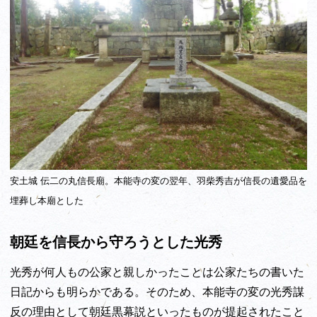
安土城 伝二の丸信長廟。本能寺の変の翌年、羽柴秀吉が信長の遺愛品を
埋葬し本廟とした
朝廷を信長から守ろうとした光秀
光秀が何人もの公家と親しかったことは公家たちの書いた
日記からも明らかである。そのため、本能寺の変の光秀謀
反の理由として朝廷黒幕説といったものが提起されたこと