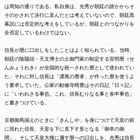
は周知の通りである。私自身は、光秀が朝廷の誰かからそ
そのかされて決行に及んだとは考えていないので、朝廷黒
幕説には否定的な考えをしているが、朝廷とのつながりを
全否定しているわけではない。
信長が暦に口出しをしたことはよく知られている。当時、
朝廷の陰陽頭・天文博士の土御門家の制定する宣明暦（せ
んみょうれき）が全国的な統一された暦として使われてい
た。それに対し信長は「濃尾の暦者」が作った暦を使うよ
う要求していた。公家の勧修寺晴豊はその日記『日々記』
に「いわれさる事也。これ、信長むりなる事と各申事也」
と書きつけている。
京都御馬揃えのときに「きんしや」を身につけて天皇の前
に現れた信長、天皇を下に見下す形となる「御幸の御
間」、そして天皇大権に属す暦への口出しを、光秀は信長