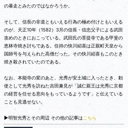
の暴走とみたのではなかろうか。
そして、信長の非道ともいえる行為の極め付けともいえる
のが、天正10年（1582）3月の信長・信忠父子による武田
攻めのときにおこっている。武田氏の菩提寺である甲斐の
恵林寺焼き討ちである。住持の快川紹喜は正親町天皇から
国師号を与えられた高僧だった。その快川紹喜もこのとき
焼き殺されていたのである。
なお、本能寺の変のあと、光秀が安土城に入ったとき、勅
使として光秀を訪ねた吉田兼見が「誠仁親王は光秀に京都
の経営を任せる意向をもっているようです」と伝えている
ことも見逃せない。
▶明智光秀とその周辺 その他の記事は
こちら