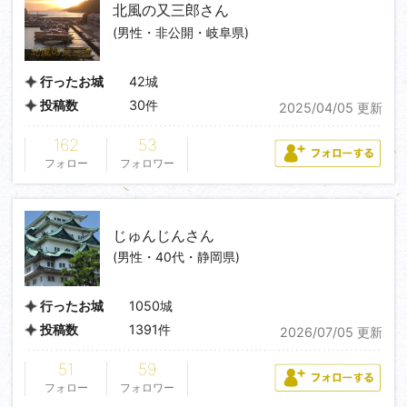
北風の又三郎
さん
(男性・非公開・岐阜県)
42城
行ったお城
30件
投稿数
2025/04/05 更新
162
53
フォロー
フォロワー
じゅんじん
さん
(男性・40代・静岡県)
1050城
行ったお城
1391件
投稿数
2026/07/05 更新
51
59
フォロー
フォロワー