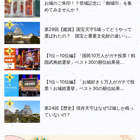
お城のご朱印！？登城記念に「御城印」を集
めてみませんか？
第29回【鑑賞】国宝天守5城ってどうやって
選ばれたの？ 国宝と重要文化財の違いっ...
【1位～10位編】「国民10万人がガチ投票！戦
国武将総選挙」ベスト30の順位結果発...
【1位～10位編】「お城好き１万人がガチで投
票！お城総選挙」ベスト30の順位結果...
第24回【歴史】現存天守はなぜ12城しか残っ
ていないの？