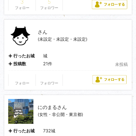
3
5
フォロー
フォロワー
さん
(未設定・未設定・未設定)
城
行ったお城
21件
投稿数
未投稿
フォロー
フォロワー
にのまる
さん
(女性・非公開・東京都)
732城
行ったお城