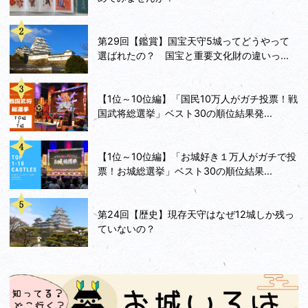
第29回【鑑賞】国宝天守5城ってどうやって
選ばれたの？ 国宝と重要文化財の違いっ...
【1位～10位編】「国民10万人がガチ投票！戦
国武将総選挙」ベスト30の順位結果発...
【1位～10位編】「お城好き１万人がガチで投
票！お城総選挙」ベスト30の順位結果...
第24回【歴史】現存天守はなぜ12城しか残っ
ていないの？