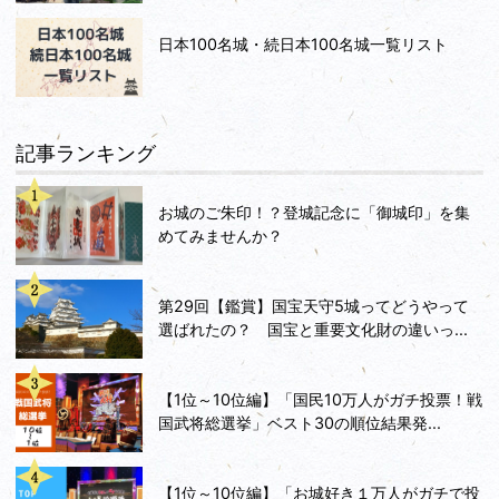
日本100名城・続日本100名城一覧リスト
記事ランキング
お城のご朱印！？登城記念に「御城印」を集
めてみませんか？
第29回【鑑賞】国宝天守5城ってどうやって
選ばれたの？ 国宝と重要文化財の違いっ...
【1位～10位編】「国民10万人がガチ投票！戦
国武将総選挙」ベスト30の順位結果発...
【1位～10位編】「お城好き１万人がガチで投