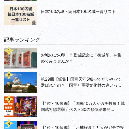
日本100名城・続日本100名城一覧リスト
記事ランキング
お城のご朱印！？登城記念に「御城印」を集
めてみませんか？
第29回【鑑賞】国宝天守5城ってどうやって
選ばれたの？ 国宝と重要文化財の違いっ...
【1位～10位編】「国民10万人がガチ投票！戦
国武将総選挙」ベスト30の順位結果発...
【1位～10位編】「お城好き１万人がガチで投