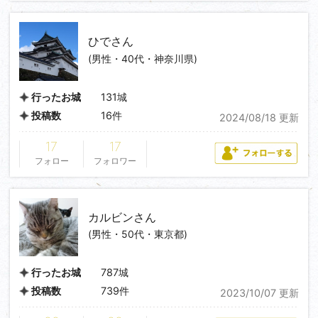
ひで
さん
(男性・40代・神奈川県)
131城
行ったお城
16件
投稿数
2024/08/18 更新
17
17
フォロー
フォロワー
カルビン
さん
(男性・50代・東京都)
787城
行ったお城
739件
投稿数
2023/10/07 更新