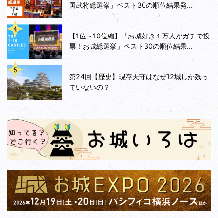
国武将総選挙」ベスト30の順位結果発...
【1位～10位編】「お城好き１万人がガチで投
票！お城総選挙」ベスト30の順位結果...
第24回【歴史】現存天守はなぜ12城しか残っ
ていないの？