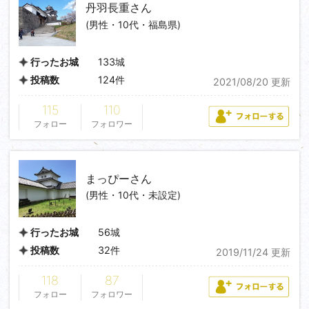
丹羽長重
さん
(男性・10代・福島県)
133城
行ったお城
124件
投稿数
2021/08/20 更新
115
110
フォロー
フォロワー
まっぴー
さん
(男性・10代・未設定)
56城
行ったお城
32件
投稿数
2019/11/24 更新
118
87
フォロー
フォロワー