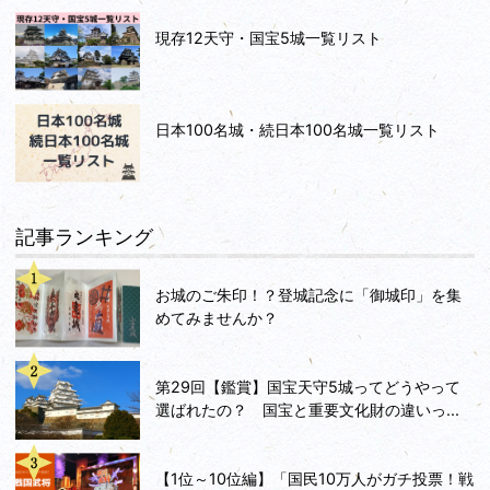
現存12天守・国宝5城一覧リスト
日本100名城・続日本100名城一覧リスト
記事ランキング
お城のご朱印！？登城記念に「御城印」を集
めてみませんか？
第29回【鑑賞】国宝天守5城ってどうやって
選ばれたの？ 国宝と重要文化財の違いっ...
【1位～10位編】「国民10万人がガチ投票！戦