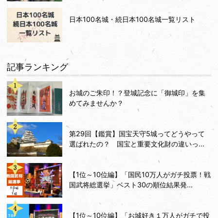
日本100名城・続日本100名城一覧リスト
記事ランキング
お城のご朱印！？登城記念に「御城印」を集
めてみませんか？
第29回【鑑賞】国宝天守5城ってどうやって
選ばれたの？ 国宝と重要文化財の違いっ...
【1位～10位編】「国民10万人がガチ投票！戦
国武将総選挙」ベスト30の順位結果発...
【1位～10位編】「お城好き１万人がガチで投