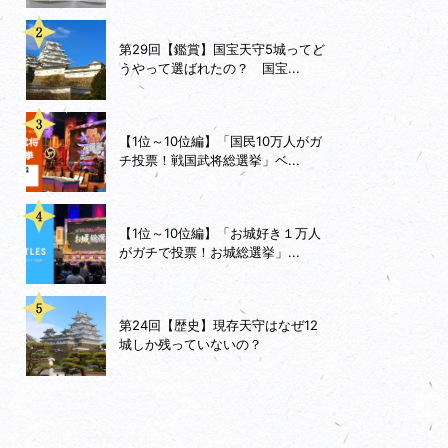
第29回【鑑賞】国宝天守5城ってど
うやって選ばれたの？ 国宝...
【1位～10位編】「国民10万人がガ
チ投票！戦国武将総選挙」ベ...
【1位～10位編】「お城好き１万人
がガチで投票！お城総選挙」...
第24回【歴史】現存天守はなぜ12
城しか残っていないの？