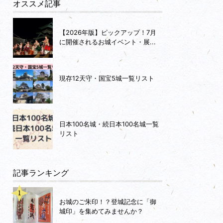
オススメ記事
【2026年版】ピックアップ！7月
に開催されるお城イベント・展...
現存12天守・国宝5城一覧リスト
日本100名城・続日本100名城一覧
リスト
記事ランキング
お城のご朱印！？登城記念に「御
城印」を集めてみませんか？